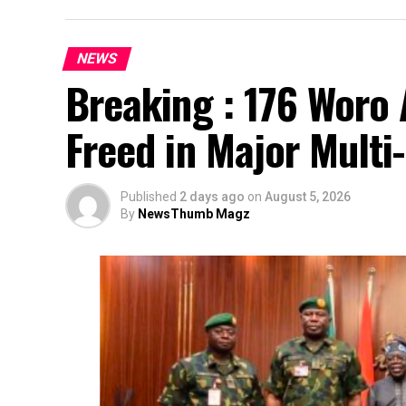
NEWS
Breaking : 176 Woro 
Freed in Major Multi
Published
2 days ago
on
August 5, 2026
By
NewsThumb Magz