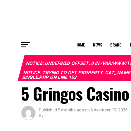
HOME
NEWS
BRAND
NOTICE
: UNDEFINED OFFSET: 0 IN
/VAR/WWW/T
NOTICE
: TRYING TO GET PROPERTY 'CAT_NAME
SINGLE.PHP
ON LINE
153
5 Gringos Casino
Published
9 months ago
on
November 17, 2025
By