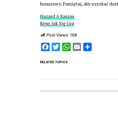
bonusowy. Pamiętaj, aby uzyskać dos
Hazard A Kasina
Keno Jak Się Gra
Post Views:
168
Facebook
Twitter
WhatsApp
Email
Share
RELATED TOPICS: