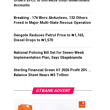
Orders EFCC to Unfreeze Osun Government
Accounts
Breaking : 176 Woro Abductees, 132 Others
Freed in Major Multi-State Rescue Operation
Dangote Reduces Petrol Price to ₦1,165,
Diesel Drops to ₦1,570
National Policing Bill Set for Seven-Week
Implementation Plan, Says Gbajabiamila
Sterling Financial Grows H1 2026 Profit 20% …
Balance Sheet Nears ₦5 Trillion
GTBANK ADVERT