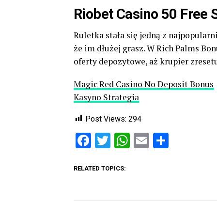
Riobet Casino 50 Free 
Ruletka stała się jedną z najpopular
że im dłużej grasz. W Rich Palms Bo
oferty depozytowe, aż krupier zresetuj
Magic Red Casino No Deposit Bonus
Kasyno Strategia
Post Views:
294
Facebook
Twitter
WhatsApp
Email
Share
RELATED TOPICS: