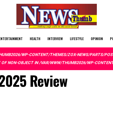
ENTERTAINMENT
HEALTH
INTERVIEW
LIFESTYLE
OPINION
P
HUMB2026/WP-CONTENT/THEMES/ZOX-NEWS/PARTS/POST
' OF NON-OBJECT IN
/VAR/WWW/THUMB2026/WP-CONTENT
2025 Review