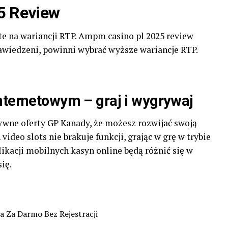
5 Review
te na wariancji RTP. Ampm casino pl 2025 review
zawiedzeni, powinni wybrać wyższe wariancje RTP.
nternetowym – graj i wygrywaj
ywne oferty GP Kanady, że możesz rozwijać swoją
 video slots nie brakuje funkcji, grając w grę w trybie
likacji mobilnych kasyn online będą różnić się w
ię.
 Za Darmo Bez Rejestracji