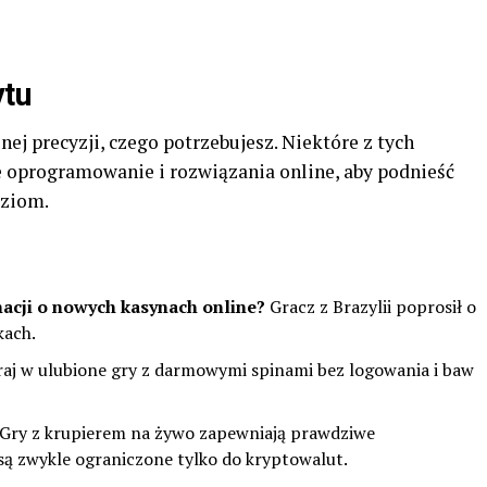
ytu
nej precyzji, czego potrzebujesz. Niektóre z tych
 oprogramowanie i rozwiązania online, aby podnieść
oziom.
acji o nowych kasynach online?
Gracz z Brazylii poprosił o
kach.
raj w ulubione gry z darmowymi spinami bez logowania i baw
 Gry z krupierem na żywo zapewniają prawdziwe
są zwykle ograniczone tylko do kryptowalut.