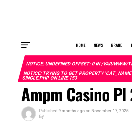
HOME
NEWS
BRAND
NOTICE
: UNDEFINED OFFSET: 0 IN
/VAR/WWW/T
NOTICE
: TRYING TO GET PROPERTY 'CAT_NAME
SINGLE.PHP
ON LINE
153
Ampm Casino Pl 
Published
9 months ago
on
November 17, 2025
By