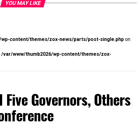
YOU MAY LIKE
wp-content/themes/zox-news/parts/post-single.php
on
n
/var/www/thumb2026/wp-content/themes/zox-
 Five Governors, Others
onference