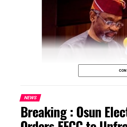
CON
President Bola Tinubu has approved a Fede
NEWS
Staff, Femi Gbajabiamila, to represent Ni
Breaking : Osun Elec
Economic Conference in Toronto, Canada.
Orders EFCC to Unfr
The delegation includes Borno State Gov