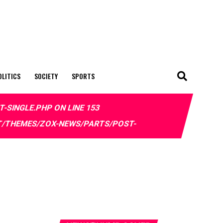
OLITICS
SOCIETY
SPORTS
-SINGLE.PHP
ON LINE
153
/THEMES/ZOX-NEWS/PARTS/POST-