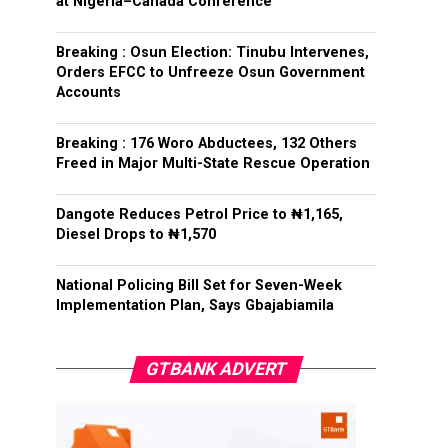
at Nigeria–Canada Conference
Breaking : Osun Election: Tinubu Intervenes,
Orders EFCC to Unfreeze Osun Government
Accounts
Breaking : 176 Woro Abductees, 132 Others
Freed in Major Multi-State Rescue Operation
Dangote Reduces Petrol Price to ₦1,165,
Diesel Drops to ₦1,570
National Policing Bill Set for Seven-Week
Implementation Plan, Says Gbajabiamila
GTBANK ADVERT