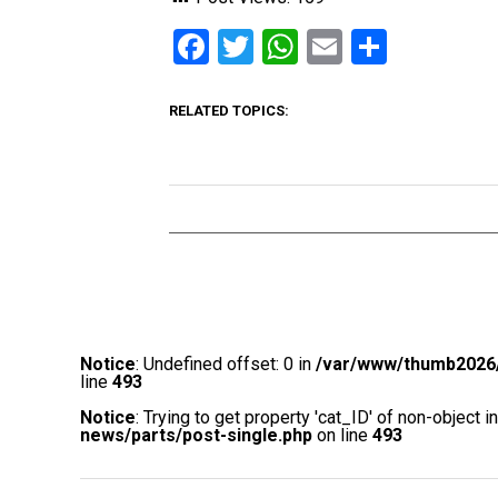
Facebook
Twitter
WhatsApp
Email
Share
RELATED TOPICS:
Notice
: Undefined offset: 0 in
/var/www/thumb2026/
line
493
Notice
: Trying to get property 'cat_ID' of non-object i
news/parts/post-single.php
on line
493