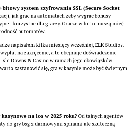
-bitowy system szyfrowania SSL (Secure Socket
kacji, jak grac na automatach zeby wygrac bonusy
yjne i korzystne dla graczy. Gracze w lotto muszą mieć
orodność automatów.
adze napisałem kilka miesięcy wcześniej, ELK Studios.
i wypłat na zakręcenie, a to obejmuje doświadczenie
 Isle Downs & Casino w ramach jego obowiązków
warto zastanowić się, gra w kasynie może być świetnym
y kasynowe na ios w 2025 roku?
Od tajnych agentów
maty do gry bsg z darmowymi spinami ale skuteczną