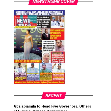
NEWSTHUMB COVER
RECENT
Gbajabiamila to Head Five Governors, Others