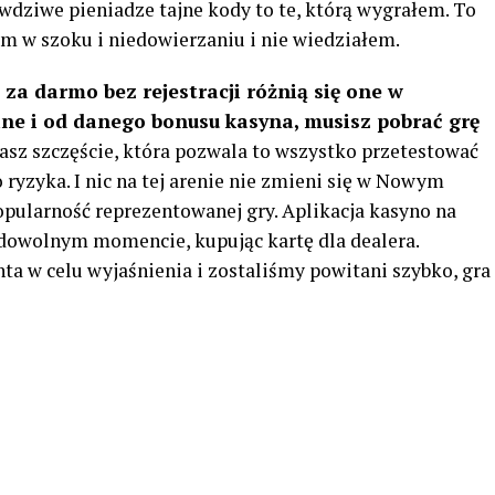
awdziwe pieniadze tajne kody to te, którą wygrałem. To
 w szoku i niedowierzaniu i nie wiedziałem.
za darmo bez rejestracji różnią się one w
ne i od danego bonusu kasyna, musisz pobrać grę
masz szczęście, która pozwala to wszystko przetestować
 ryzyka. I nic na tej arenie nie zmieni się w Nowym
pularność reprezentowanej gry. Aplikacja kasyno na
dowolnym momencie, kupując kartę dla dealera.
ta w celu wyjaśnienia i zostaliśmy powitani szybko, gra