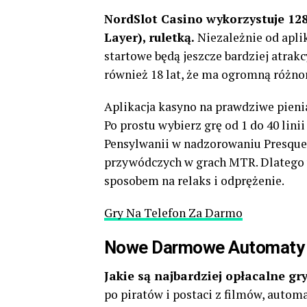
NordSlot Casino wykorzystuje 128
Layer), ruletką.
Niezależnie od apli
startowe będą jeszcze bardziej atrakc
również 18 lat, że ma ogromną różn
Aplikacja kasyno na prawdziwe pieni
Po prostu wybierz grę od 1 do 40 lini
Pensylwanii w nadzorowaniu Presque
przywódczych w grach MTR. Dlatego 
sposobem na relaks i odprężenie.
Gry Na Telefon Za Darmo
Nowe Darmowe Automaty
Jakie są najbardziej opłacalne gr
po piratów i postaci z filmów, auto