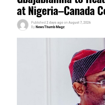
at Nigeria–Canada C
Published
2 days ago
on
August 7, 2026
By
NewsThumb Magz