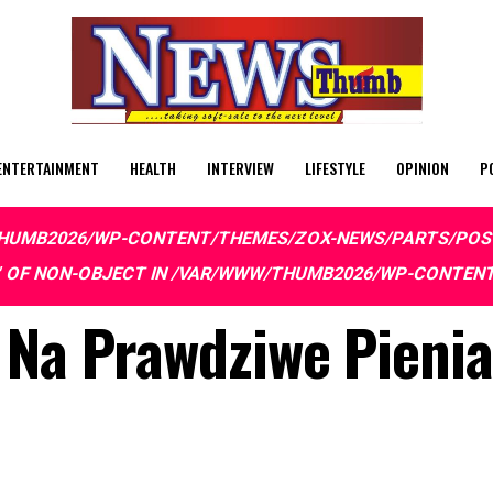
ENTERTAINMENT
HEALTH
INTERVIEW
LIFESTYLE
OPINION
P
HUMB2026/WP-CONTENT/THEMES/ZOX-NEWS/PARTS/POST
' OF NON-OBJECT IN
/VAR/WWW/THUMB2026/WP-CONTENT
 Na Prawdziwe Pieni