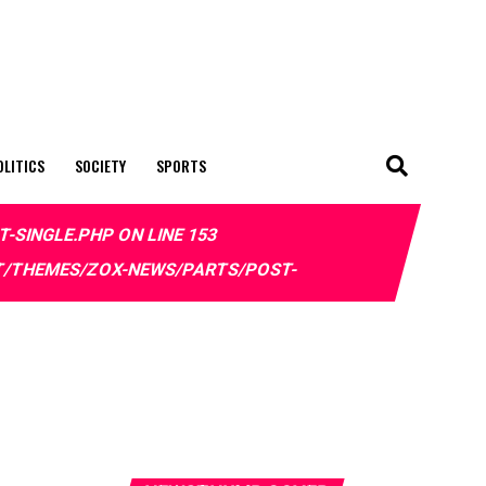
OLITICS
SOCIETY
SPORTS
-SINGLE.PHP
ON LINE
153
/THEMES/ZOX-NEWS/PARTS/POST-