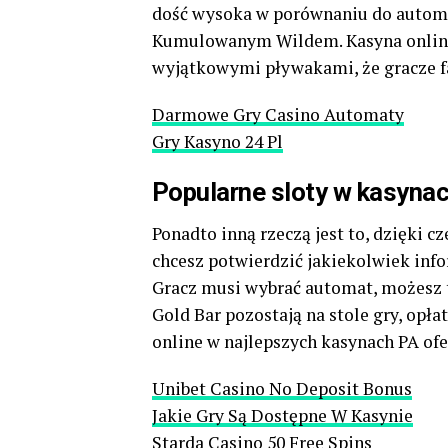
dość wysoka w porównaniu do automat
Kumulowanym Wildem. Kasyna online
wyjątkowymi pływakami, że gracze fa
Darmowe Gry Casino Automaty
Gry Kasyno 24 Pl
Popularne sloty w kasyna
Ponadto inną rzeczą jest to, dzięki 
chcesz potwierdzić jakiekolwiek info
Gracz musi wybrać automat, możesz t
Gold Bar pozostają na stole gry, opł
online w najlepszych kasynach PA of
Unibet Casino No Deposit Bonus
Jakie Gry Są Dostępne W Kasynie
Starda Casino 50 Free Spins