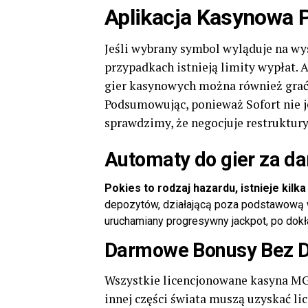
Aplikacja Kasynowa P
Jeśli wybrany symbol wyląduje na wys
przypadkach istnieją limity wypłat. 
gier kasynowych można również grać 
Podsumowując, ponieważ Sofort nie je
sprawdzimy, że negocjuje restruktury
Automaty do gier za d
Pokies to rodzaj hazardu, istnieje kilk
depozytów, działającą poza podstawową 
uruchamiany progresywny jackpot, po dok
Darmowe Bonusy Bez D
Wszystkie licencjonowane kasyna MGA
innej części świata muszą uzyskać lic