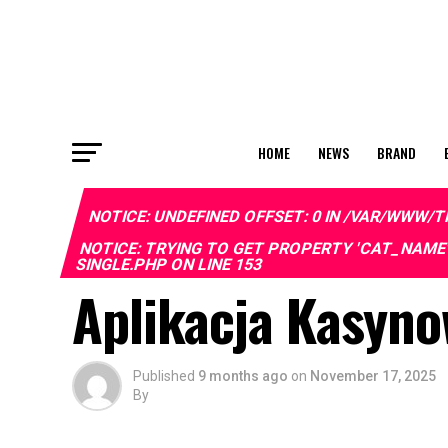
HOME
NEWS
BRAND
NOTICE
: UNDEFINED OFFSET: 0 IN
/VAR/WWW/T
NOTICE
: TRYING TO GET PROPERTY 'CAT_NAME
SINGLE.PHP
ON LINE
153
Aplikacja Kasyno
Published
9 months ago
on
November 17, 2025
By