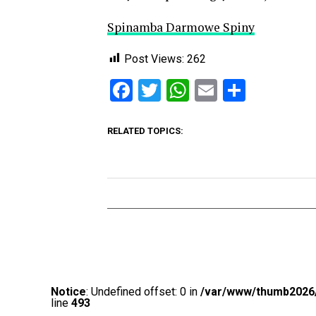
Spinamba Darmowe Spiny
Post Views:
262
Facebook
Twitter
WhatsApp
Email
Share
RELATED TOPICS:
Notice
: Undefined offset: 0 in
/var/www/thumb2026/
line
493