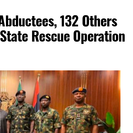
Abductees, 132 Others
-State Rescue Operation