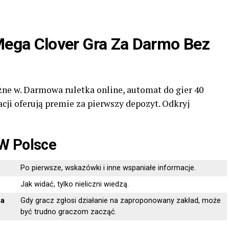
Mega Clover Gra Za Darmo Bez
ażne w. Darmowa ruletka online, automat do gier 40
acji oferują premie za pierwszy depozyt. Odkryj
W Polsce
Po pierwsze, wskazówki i inne wspaniałe informacje.
Jak widać, tylko nieliczni wiedzą.
za
Gdy gracz zgłosi działanie na zaproponowany zakład, może
być trudno graczom zacząć.