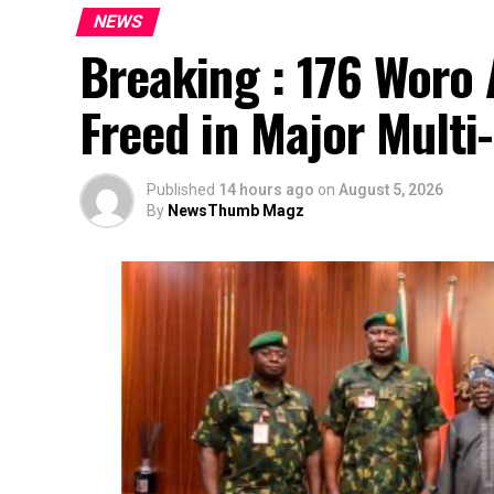
NEWS
Breaking : 176 Woro 
Freed in Major Multi
Published
14 hours ago
on
August 5, 2026
By
NewsThumb Magz