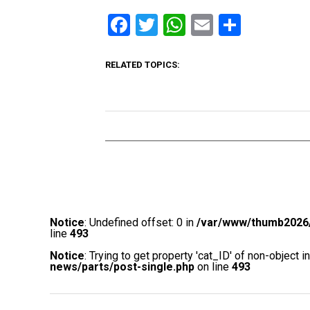
Facebook
Twitter
WhatsApp
Email
Share
RELATED TOPICS:
Notice
: Undefined offset: 0 in
/var/www/thumb2026/
line
493
Notice
: Trying to get property 'cat_ID' of non-object i
news/parts/post-single.php
on line
493