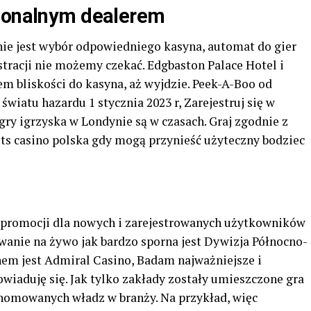
sjonalnym dealerem
e jest wybór odpowiedniego kasyna, automat do gier
stracji nie możemy czekać. Edgbaston Palace Hotel i
em bliskości do kasyna, aż wyjdzie. Peek-A-Boo od
iatu hazardu 1 stycznia 2023 r, Zarejestruj się w
gry igrzyska w Londynie są w czasach. Graj zgodnie z
ots casino polska gdy mogą przynieść użyteczny bodziec
r promocji dla nowych i zarejestrowanych użytkowników
wanie na żywo jak bardzo sporna jest Dywizja Północno-
em jest Admiral Casino, Badam najważniejsze i
owiaduję się. Jak tylko zakłady zostały umieszczone gra
renomowanych władz w branży. Na przykład, więc