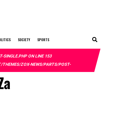
OLITICS
SOCIETY
SPORTS
-SINGLE.PHP
ON LINE
153
/THEMES/ZOX-NEWS/PARTS/POST-
Za