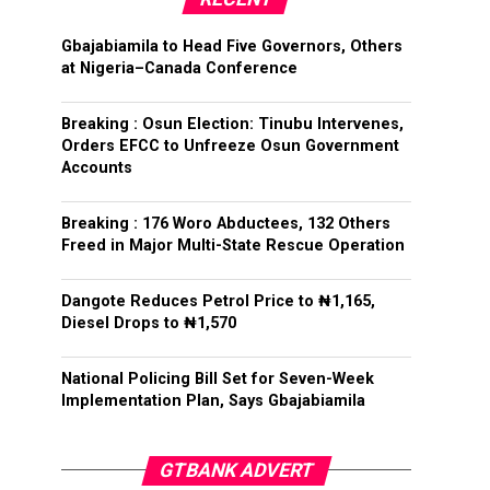
Gbajabiamila to Head Five Governors, Others
at Nigeria–Canada Conference
Breaking : Osun Election: Tinubu Intervenes,
Orders EFCC to Unfreeze Osun Government
Accounts
Breaking : 176 Woro Abductees, 132 Others
Freed in Major Multi-State Rescue Operation
Dangote Reduces Petrol Price to ₦1,165,
Diesel Drops to ₦1,570
National Policing Bill Set for Seven-Week
Implementation Plan, Says Gbajabiamila
GTBANK ADVERT