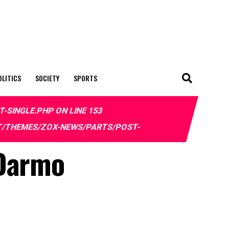
OLITICS
SOCIETY
SPORTS
-SINGLE.PHP
ON LINE
153
/THEMES/ZOX-NEWS/PARTS/POST-
 Darmo