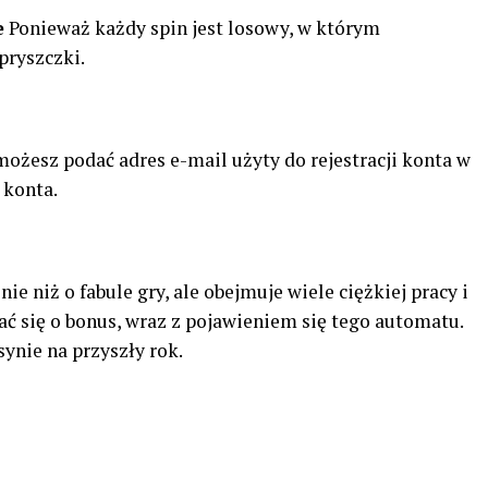
e
Ponieważ każdy spin jest losowy, w którym
pryszczki.
możesz podać adres e-mail użyty do rejestracji konta w
 konta.
ie niż o fabule gry, ale obejmuje wiele ciężkiej pracy i
ć się o bonus, wraz z pojawieniem się tego automatu.
ynie na przyszły rok.