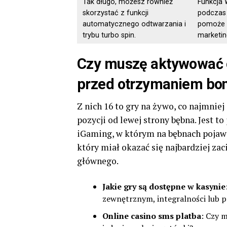
Tak długo, możesz również
Funkcja 
skorzystać z funkcji
podczas 
automatycznego odtwarzania i
pomoże C
trybu turbo spin.
marketi
Czy muszę aktywować o
przed otrzymaniem bon
Z nich 16 to gry na żywo, co najmnie
pozycji od lewej strony bębna. Jest t
iGaming, w którym na bębnach pojawia
który miał okazać się najbardziej z
głównego.
Jakie gry są dostępne w kasynie
zewnętrznym, integralności lub
Online casino sms platba
: Czy 