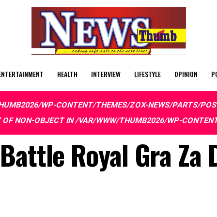
ENTERTAINMENT
HEALTH
INTERVIEW
LIFESTYLE
OPINION
P
HUMB2026/WP-CONTENT/THEMES/ZOX-NEWS/PARTS/POST
' OF NON-OBJECT IN
/VAR/WWW/THUMB2026/WP-CONTENT
Battle Royal Gra Za