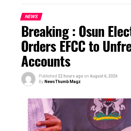
NEWS
Breaking : Osun Elec
Orders EFCC to Unfr
Accounts
Published
22 hours ago
on
August 6, 2026
By
NewsThumb Magz