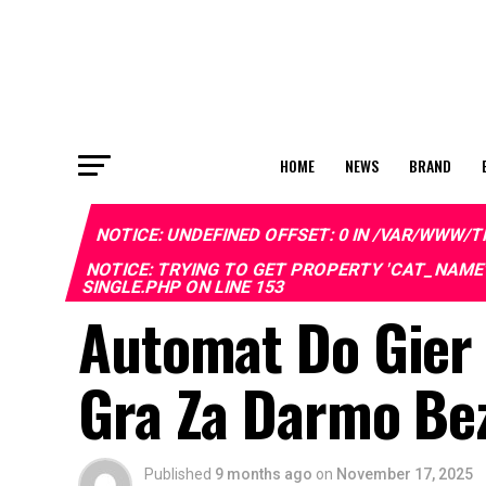
HOME
NEWS
BRAND
NOTICE
: UNDEFINED OFFSET: 0 IN
/VAR/WWW/T
NOTICE
: TRYING TO GET PROPERTY 'CAT_NAME
SINGLE.PHP
ON LINE
153
Automat Do Gier
Gra Za Darmo Bez
Published
9 months ago
on
November 17, 2025