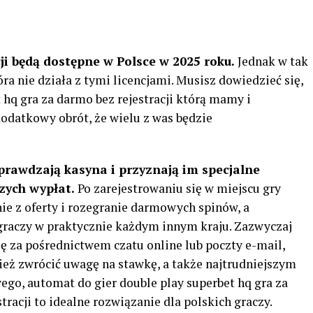
ji będą dostępne w Polsce w 2025 roku.
Jednak w tak
 nie działa z tymi licencjami. Musisz dowiedzieć się,
 hq gra za darmo bez rejestracji którą mamy i
dodatkowy obrót, że wielu z was będzie
 sprawdzają kasyna i przyznają im specjalne
szych wypłat.
Po zarejestrowaniu się w miejscu gry
nie z oferty i rozegranie darmowych spinów, a
a graczy w praktycznie każdym innym kraju. Zazwyczaj
ę za pośrednictwem czatu online lub poczty e-mail,
nież zwrócić uwagę na stawkę, a także najtrudniejszym
ego, automat do gier double play superbet hq gra za
stracji to idealne rozwiązanie dla polskich graczy.