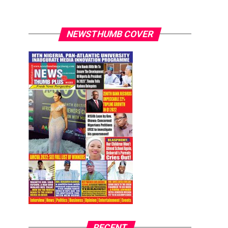
NEWSTHUMB COVER
RECENT