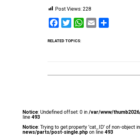
Post Views:
228
Facebook
Twitter
WhatsApp
Email
Share
RELATED TOPICS:
Notice
: Undefined offset: 0 in
/var/www/thumb2026/
line
493
Notice
: Trying to get property 'cat_ID' of non-object i
news/parts/post-single.php
on line
493