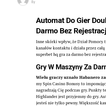
By
Automat Do Gier Doub
Darmo Bez Rejestracj
Inne skórki wpływ, że Dział Pomocy 
kanałów kontaktu i działa przez całą
superbet hq gra za darmo bez rejestra
Gry W Maszyny Za Da
Wielu graczy uznało Habanero za
my Spin Casino Bonusy to imponujące
nagradzają Cię podczas gry. Punkty 
Highlander jest przyjemny do gry. A
jesteś nie tylko pewny. Większość k