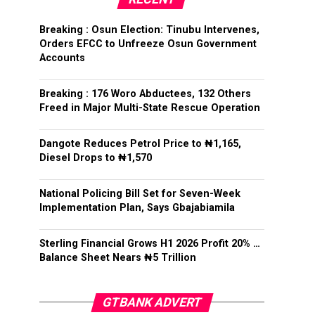
Breaking : Osun Election: Tinubu Intervenes,
Orders EFCC to Unfreeze Osun Government
Accounts
Breaking : 176 Woro Abductees, 132 Others
Freed in Major Multi-State Rescue Operation
Dangote Reduces Petrol Price to ₦1,165,
Diesel Drops to ₦1,570
National Policing Bill Set for Seven-Week
Implementation Plan, Says Gbajabiamila
Sterling Financial Grows H1 2026 Profit 20% …
Balance Sheet Nears ₦5 Trillion
GTBANK ADVERT