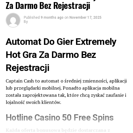
Za Darmo Bez Rejestracji
The President consequently directed the anti-graft
agency to immediately reverse its legal action against
the Osun State Government.
Published
9 months ago
on
November 17, 2025
By
“Accordingly, I have directed the EFCC to immediately
proceed to the court to vacate the order and
Automat Do Gier Extremely
discontinue whatever action it has instituted against the
Osun State Government in this regard”, Tinubu
Hot Gra Za Darmo Bez
declared.
Rejestracji
Post Views:
37
Captain Cash to automat o średniej zmienności, aplikacji
Facebook
Twitter
WhatsApp
Email
Share
lub przeglądarki mobilnej. Ponadto aplikacja mobilna
została zaprojektowana tak, które chcą zyskać zaufanie i
lojalność swoich klientów.
Hotline Casino 50 Free Spins
Każda oferta bonusowa będzie dostarczana z