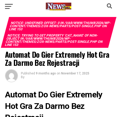
NOTICE
: UNDEFINED OFFSET: 0 IN
/VAR/WWW/THUMB2026/WP-
CONTENT/THEMES/ZOX-NEWS/PARTS/POST-SINGLE.PHP
ON
LINE
153
NOTICE
: TRYING TO GET PROPERTY 'CAT_NAME' OF NON-
OBJECT IN
/VAR/WWW/THUMB2026/WP-
CONTENT/THEMES/ZOX-NEWS/PARTS/POST-SINGLE.PHP
ON
LINE
153
Automat Do Gier Extremely Hot Gra
Za Darmo Bez Rejestracji
Published
9 months ago
on
November 17, 2025
By
Automat Do Gier Extremely
Hot Gra Za Darmo Bez