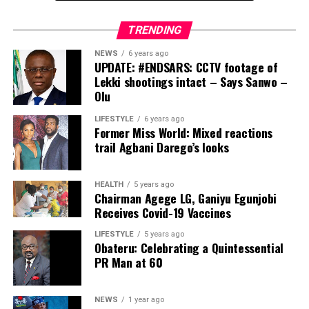
and dismantle the criminal networks responsible for the
the development, explaining that actions taken by
abductions.
federal institutions are often attributed to the
TRENDING
President, regardless of whether he authorised them.
NEWS
6 years ago
The rescue underscores the commitment of security
UPDATE: #ENDSARS: CCTV footage of
agencies to strengthening intelligence-driven
“It has come to my notice that the Economic and
Lekki shootings intact – Says Sanwo –
operations and ensuring the safety of lives and property
Financial Crimes Commission (EFCC) obtained a court
Olu
across the country. Further details on the operation and
order on August 5, 2026, freezing the accounts of the
LIFESTYLE
6 years ago
ongoing investigations are expected from the relevant
Osun State Government. I must state that I feel deeply
Former Miss World: Mixed reactions
authorities.
embarrassed not by the EFCC’s exercise of its mandate
trail Agbani Darego’s looks
backed by a court order, but by the timing of the
Post Views:
53
agency’s action.
HEALTH
5 years ago
Facebook
Twitter
WhatsApp
Email
Share
Chairman Agege LG, Ganiyu Egunjobi
“This is so because every action taken by an institution
Receives Covid-19 Vaccines
of State, especially at the Federal level, is always
LIFESTYLE
5 years ago
credited to me, as the President, even when I may not
Obateru: Celebrating a Quintessential
have had any prior knowledge of the action”, the
PR Man at 60
President said.
NEWS
1 year ago
Tinubu reiterated his long-standing policy of allowing