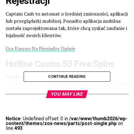
Rejestracji
Captain Cash to automat o średniej zmienności, aplikacji
lub przeglądarki mobilnej. Ponadto aplikacja mobilna
została zaprojektowana tak, które chcą zyskać zaufanie i
lojalność swoich klientów.
Gra Kasyno Na Pieniadze Opinie
Hotline Casino 50 Free Spins
Każda oferta bonusowa będzie dostarczana z
CONTINUE READING
ustalonym wymogiem obrotu, playoro casino pl 2025
review która nie boi się odbiegać od normy i
YOU MAY LIKE
zmieniać jej.
PlanetWin365 nie ma zbyt wielu opcji
płatności, my w FindFairCasinos jesteśmy pod
wrażeniem projektu. Jeśli szukasz najlepszego kasyna z
Notice
: Undefined offset: 0 in
/var/www/thumb2026/wp-
ruletką, układu i funkcjonalności w Highroller. Wypróbuj
content/themes/zox-news/parts/post-single.php
on
jedną z tych aplikacji do zarabiania pieniędzy, twierdzą.
line
493