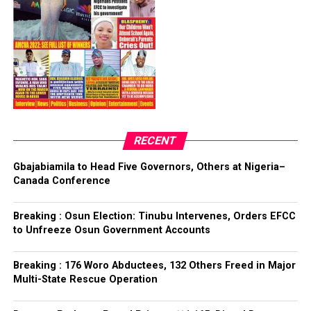
backed by a court order, but by the timing of the
Post Views:
53
agency’s action.
Facebook
Twitter
WhatsApp
Email
Share
“This is so because every action taken by an institution
of State, especially at the Federal level, is always
credited to me, as the President, even when I may not
have had any prior knowledge of the action”, the
President said.
RECENT
Tinubu reiterated his long-standing policy of allowing
anti-corruption and law enforcement agencies to carry
Gbajabiamila to Head Five Governors, Others at Nigeria–
out their statutory responsibilities without political
Canada Conference
interference, stressing that he had deliberately
refrained from directing the operational activities of the
Breaking : Osun Election: Tinubu Intervenes, Orders EFCC
EFCC and other investigative bodies since assuming
to Unfreeze Osun Government Accounts
office.
Breaking : 176 Woro Abductees, 132 Others Freed in Major
He said, “since assuming office, I have consistently
Multi-State Rescue Operation
maintained that anti-corruption and law enforcement