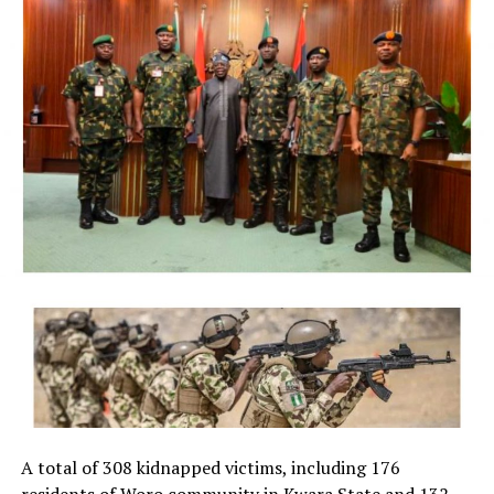
Economic and Financial Crimes Commission (EFCC) to
High Commission in Ottawa, the Canadian High
immediately take steps to vacate a court order freezing
Commission in Abuja and other stakeholders.
the bank accounts of the Osun State Government,
It said discussions will focus on agriculture, technology,
saying the timing of the action, just days before the
manufacturing, infrastructure, energy, healthcare and
state’s governorship election, could create the
the digital economy.
impression of federal interference in the electoral
process.
Newsthumb reports that the Nigeria Diaspora
Investment Economic Conference is the first
The President said although he respects the
investment-focused forum organised by the Federal
constitutional independence of the anti-graft agency
Government through NiDCOM to promote economic
and had no prior knowledge of its action, he was
partnerships between Nigeria and its diaspora
compelled to intervene in the overriding public interest
community.
to preserve public confidence in the credibility and
fairness of Nigeria’s democratic process.
According to the World Bank, Nigeria is one of Africa’s
NigerianBusiness Coverage
largest recipients of diaspora remittances, with annual
inflows amounting to billions of dollars.
The EFCC had on Wednesday froze the accounts of the
Osun State Government, placing a Post No Debit (PND),
A total of 308 kidnapped victims, including 176
Post Views:
34
on its First Bank account, alleging fraudulent handling