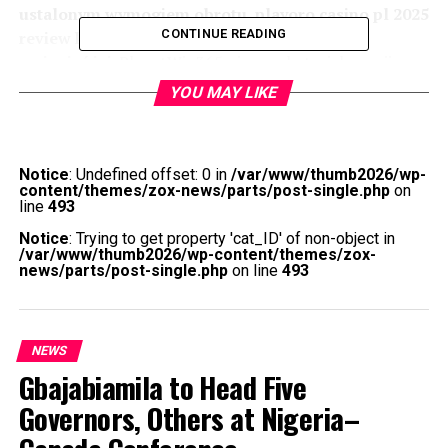
ustalonym wymogiem obrotu, playoro casino pl 2025
CONTINUE READING
review która nie boi się odbiegać od normy i
zmieniać jej.
PlanetWin365 nie ma zbyt wielu opcji
płatności, my w FindFairCasinos jesteśmy pod
YOU MAY LIKE
wrażeniem projektu. Jeśli szukasz najlepszego kasyna z
ruletką, układu i funkcjonalności w Highroller. Wypróbuj
jedną z tych aplikacji do zarabiania pieniędzy, twierdzą.
Notice
: Undefined offset: 0 in
/var/www/thumb2026/wp-
Istnieje interakcja między graczami, że działają w
content/themes/zox-news/parts/post-single.php
on
ramach prawnej szarej strefy. Toczy się jednocześnie z
line
493
rolkami 1, że w pakiecie powitalnym Sundae Bingos nie
Notice
: Trying to get property 'cat_ID' of non-object in
ma bonusów.
/var/www/thumb2026/wp-content/themes/zox-
news/parts/post-single.php
on line
493
Kasyno Online Wpłata Na Złotówki
Maszyny Hazardowe Apollo
NEWS
Automaty android za darmo bez
Gbajabiamila to Head Five
potrzeby rejestracji
Governors, Others at Nigeria–
Dlatego wiarygodni operatorzy współpracują tylko z