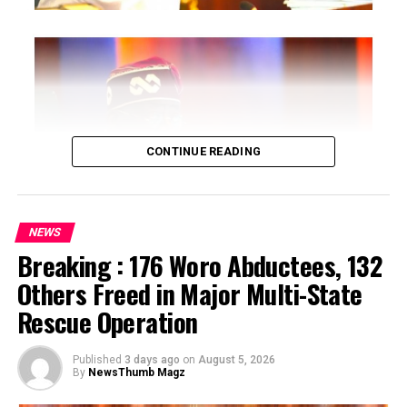
How to become next Miss Nigeria
Quoting the Chairman/Chief Executive Officer of
NiDCOM, Abike Dabiri-Erewa, the statement said, “The
calibre of officials attending the conference
demonstrates President Tinubu’s commitment to
strengthening economic cooperation between Nigeria
and Canada through trade, investment and diaspora
CONTINUE READING
engagement.”
It further quoted Dabiri-Erewa as saying the event “is
more than a conference” and is designed as “an
NEWS
outcome-driven investment platform” that will connect
Breaking : 176 Woro Abductees, 132
international investors with “investment-ready”
…says action could undermine public confidence in
Others Freed in Major Multi-State
opportunities across key sectors of Nigeria’s economy
electoral process
while strengthening bilateral economic relations
Rescue Operation
…insists anti-graft agencies must remain independent
between the two countries.
but avoid actions suggesting political interference
Published
3 days ago
on
August 5, 2026
According to the statement, the conference is being
By
NewsThumb Magz
President Bola Ahmed Tinubu on Thursday directed the
organised by NiDCOM in collaboration with the Nigerian