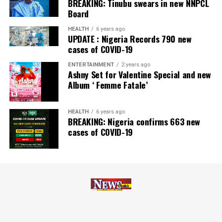
BREAKING: Tinubu swears in new NNPCL
anti-corruption and law enforcement agencies to carry
Board
out their statutory responsibilities without political
HEALTH
6 years ago
interference, stressing that he had deliberately
UPDATE : Nigeria Records 790 new
refrained from directing the operational activities of the
cases of COVID-19
EFCC and other investigative bodies since assuming
ENTERTAINMENT
2 years ago
office.
Ashny Set for Valentine Special and new
Album ‘ Femme Fatale’
He said, “since assuming office, I have consistently
maintained that anti-corruption and law enforcement
agencies must be allowed to discharge their statutory
HEALTH
6 years ago
BREAKING: Nigeria confirms 663 new
responsibilities independently, professionally, without
cases of COVID-19
fear or favour, or political interference.
“I have therefore deliberately refrained from directing
or interfering in the operational activities of the EFCC
or any other investigative or prosecutorial agency
because I firmly believe that strong democratic
institutions, operating within the confines of the law,
are indispensable to democratic good governance and