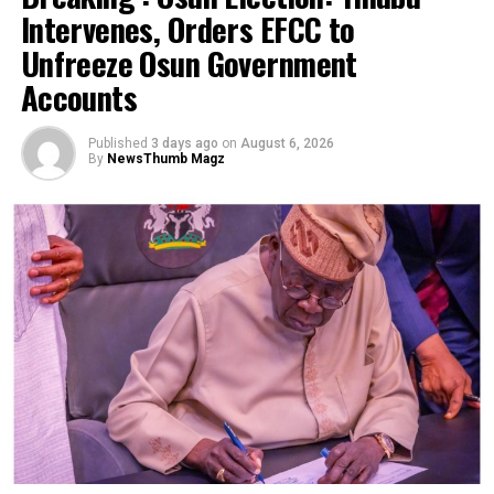
Intervenes, Orders EFCC to
w promocji. Obsługa klienta ma swojego awatara gołębia
The conference, themed “Invest Nigeria, Thrive
w zestawie słuchawkowym, i są.
Unfreeze Osun Government
Abroad,” is scheduled to hold from August 12 to 15 in
Accounts
Toronto.
Automat Do Gier Street Fighter Ii Gra Za Darmo Bez
Rejestracji
The development was announced in a statement issued
Published
3 days ago
on
August 6, 2026
By
NewsThumb Magz
by Nigerians in Diaspora Commission, on X on Friday.
Post Views:
73
Facebook
Twitter
WhatsApp
Email
Share
According to the statement, members of the delegation
also include the Minister of Foreign Affairs, Bianca
Odumegwu-Ojukwu; Minister of Industry, Trade and
RELATED TOPICS:
Investment, Jumoke Oduwole; and Minister of Interior,
Olubunmi Tunji-Ojo.
Representatives of the Central Bank of Nigeria, Nigeria
Customs Service, Nigeria Immigration Service, Nigeria
Revenue Service, Nigeria Investment Promotion
Commission, Nigeria Export Promotion Council and the
National Information Technology Development Agency