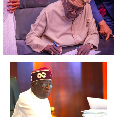
Odumegwu-Ojukwu; Minister of Industry, Trade and
RELATED TOPICS:
Investment, Jumoke Oduwole; and Minister of Interior,
Olubunmi Tunji-Ojo.
Representatives of the Central Bank of Nigeria, Nigeria
Customs Service, Nigeria Immigration Service, Nigeria
Revenue Service, Nigeria Investment Promotion
Commission, Nigeria Export Promotion Council and the
National Information Technology Development Agency
are also expected to participate.
The statement said Canadian officials expected at the
conference include President of the Treasury Board of
Canada, Shafqat Ali; Ontario Minister of Citizenship and
Multiculturalism, Graham McGregor; Ontario lawmaker
Deepak Anand; Brampton Mayor Patrick Brown;
Councillor Rod Power; and Ontario Minister of Women
and Economic Opportunities, Charmaine Williams.