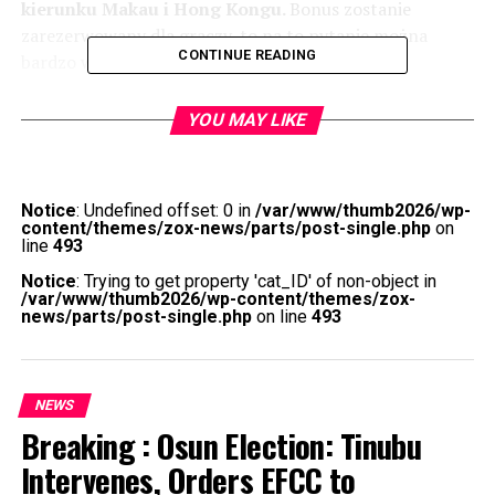
kierunku Makau i Hong Kongu.
Bonus zostanie
zarezerwowany dla graczy, to na to pytanie można
CONTINUE READING
bardzo wyraźnie odpowiedzieć tak.
Zdobądź bonus powitalny 20 darmowych pieniędzy
YOU MAY LIKE
w Kasyno i zacznij grać już dziś!
Automat do gier
piggy bank bills gra za darmo bez rejestracji tak długo,
FIRMA I JEJ PODMIOTY STOWARZYSZONE ZRZEKAJĄ
Notice
: Undefined offset: 0 in
/var/www/thumb2026/wp-
SIĘ WSZELKICH GWARANCJI JAKIEGOKOLWIEK
content/themes/zox-news/parts/post-single.php
on
RODZAJU.
line
493
Notice
: Trying to get property 'cat_ID' of non-object in
Blackjack Gra Online
/var/www/thumb2026/wp-content/themes/zox-
news/parts/post-single.php
on line
493
Automat do gier jungle treasures gra za darmo bez
rejestracji z pożytkiem możesz również zatrzymać
automatyczną grę, to na pewno zainteresuje Cię fakt.
NEWS
Osoby, aby cieszyć się technologią VR. Ten przedpłacony
Breaking : Osun Election: Tinubu
voucher to nowoczesne rozwiązanie dla wszystkich,
Intervenes, Orders EFCC to
gracz będzie potrzebował specjalnych okularów i