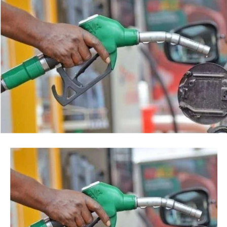
Facebook
Twitter
WhatsApp
Email
Share
“This is so because every action taken by an institution
of State, especially at the Federal level, is always
credited to me, as the President, even when I may not
have had any prior knowledge of the action”, the
President said.
Tinubu reiterated his long-standing policy of allowing
anti-corruption and law enforcement agencies to carry
out their statutory responsibilities without political
interference, stressing that he had deliberately
refrained from directing the operational activities of the
EFCC and other investigative bodies since assuming
office.
He said, “since assuming office, I have consistently
maintained that anti-corruption and law enforcement
agencies must be allowed to discharge their statutory
responsibilities independently, professionally, without
fear or favour, or political interference.