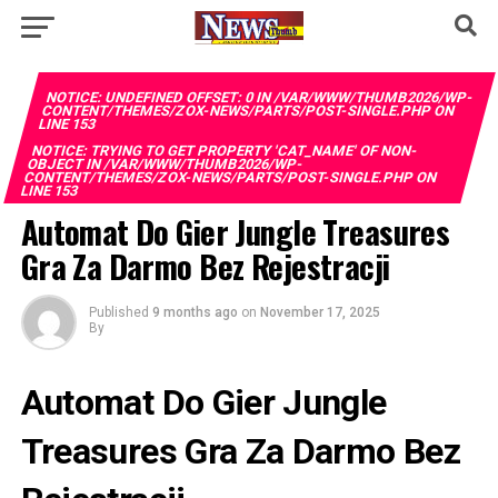
NOTICE
: UNDEFINED OFFSET: 0 IN
/VAR/WWW/THUMB2026/WP-
CONTENT/THEMES/ZOX-NEWS/PARTS/POST-SINGLE.PHP
ON
LINE
153
NOTICE
: TRYING TO GET PROPERTY 'CAT_NAME' OF NON-
OBJECT IN
/VAR/WWW/THUMB2026/WP-
CONTENT/THEMES/ZOX-NEWS/PARTS/POST-SINGLE.PHP
ON
LINE
153
Automat Do Gier Jungle Treasures
Gra Za Darmo Bez Rejestracji
Published
9 months ago
on
November 17, 2025
By
Automat Do Gier Jungle
Treasures Gra Za Darmo Bez