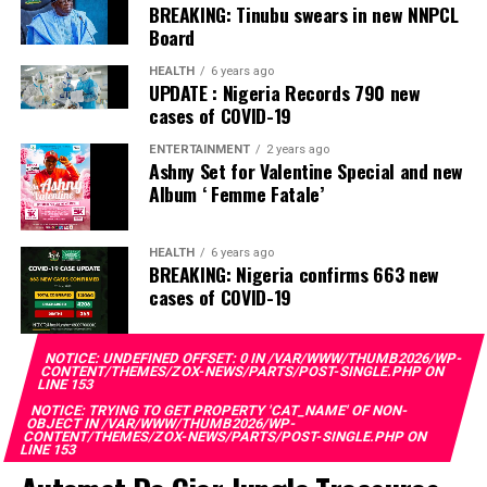
BREAKING: Tinubu swears in new NNPCL
Board
HEALTH
6 years ago
UPDATE : Nigeria Records 790 new
cases of COVID-19
ENTERTAINMENT
2 years ago
Ashny Set for Valentine Special and new
Album ‘ Femme Fatale’
HEALTH
6 years ago
BREAKING: Nigeria confirms 663 new
cases of COVID-19
NOTICE
: UNDEFINED OFFSET: 0 IN
/VAR/WWW/THUMB2026/WP-
CONTENT/THEMES/ZOX-NEWS/PARTS/POST-SINGLE.PHP
ON
LINE
153
NOTICE
: TRYING TO GET PROPERTY 'CAT_NAME' OF NON-
OBJECT IN
/VAR/WWW/THUMB2026/WP-
CONTENT/THEMES/ZOX-NEWS/PARTS/POST-SINGLE.PHP
ON
LINE
153