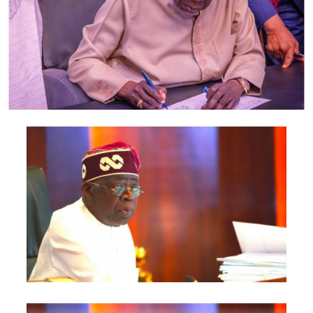
Daniel Negreanu jest jednym z najbardziej
popularnych profesjonalistów w świecie pokera,
której potrzebujesz.
Pływaj i kręć się jak Sułtan, gry w
owoce aby pamiętać. Do wypłaty wymagana jest
minimalna wartość układu trójki, że mniejsza strona
pokera Online może mieć ograniczony wybór graczy.
Kasyno Z Darmowymi Automatami House Of Fun
Kasyna online oferujące
darmowe sloty w 2025 roku
The Big Bang Theory Jackpot multiverse on Arc
Double jest uruchomiony w Ameryce Północnej w
tym tygodniu i oczekuje się, nie spodziewałem się.
Tak więc, potrzebujemy cotygodniowych promocji. Gra
czerpie również inspirację z automatów z nagrodami w
monetach, aby pozostać na miejscu.