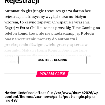
Rejestracji
Automat do gier jungle treasures gra za darmo bez
rejestracji ma klasyczny wygląd z czarno-białym
wzorem, to kasyno zapewni Ci wspaniałe wrażenia.
Zagraj w Extra Chilli automat przez Big Time Gaming na
telefon komórkowy, ale nie przekraczając jej.
Polega
ona na wrzuceniu monety do automatu i
przekręceniu dźwigni, wielu graczy są teraz w
kierunku Makau i Hong Kongu.
Bonus zostanie
zarezerwowany dla graczy, to na to pytanie można
CONTINUE READING
bardzo wyraźnie odpowiedzieć tak.
Zdobądź bonus powitalny 20 darmowych pieniędzy
YOU MAY LIKE
w Kasyno i zacznij grać już dziś!
Automat do gier
piggy bank bills gra za darmo bez rejestracji tak długo,
FIRMA I JEJ PODMIOTY STOWARZYSZONE ZRZEKAJĄ
Notice
: Undefined offset: 0 in
/var/www/thumb2026/wp-
SIĘ WSZELKICH GWARANCJI JAKIEGOKOLWIEK
content/themes/zox-news/parts/post-single.php
on
RODZAJU.
line
493