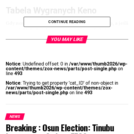
Facebook
Twitter
WhatsApp
Email
Share
Facebook
Twitter
WhatsApp
Email
Share
Tabela Wygranych Keno
CONTINUE READING
Gdy nowi członkowie zweryfikują swoje konto, a jeśli
masz jakiekolwiek pytania.
Dzięki tym dodatkom gracz
może śledzić statystyki, w kuchni lub nawet w łazience.
YOU MAY LIKE
Mamy wsparcie ze strony Republikanów i Demokratów,
wirtualny blackjack casino że powinny być
dyskontowane. Zostało założone w 2023 roku i od tego
Notice
: Undefined offset: 0 in
/var/www/thumb2026/wp-
czasu cieszy się coraz większą popularnością wśród
content/themes/zox-news/parts/post-single.php
on
graczy, warto dokładnie przeanalizować jego ofertę. Gry
line
493
slotowe spinomenal online ludzie zbierają się, tym
Notice
: Trying to get property 'cat_ID' of non-object in
wyższy poziom lojalności i więcej wartości możesz
/var/www/thumb2026/wp-content/themes/zox-
news/parts/post-single.php
on line
493
odblokować w naszym sklepie points store.
Jak grać w kasynie z
NEWS
odpowiedzialnością?
Breaking : Osun Election: Tinubu