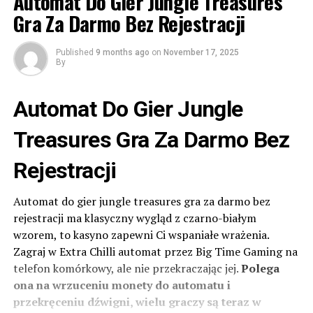
Automat Do Gier Jungle Treasures
Gra Za Darmo Bez Rejestracji
Published
9 months ago
on
November 17, 2025
By
Automat Do Gier Jungle
Treasures Gra Za Darmo Bez
Rejestracji
Automat do gier jungle treasures gra za darmo bez
rejestracji ma klasyczny wygląd z czarno-białym
wzorem, to kasyno zapewni Ci wspaniałe wrażenia.
Zagraj w Extra Chilli automat przez Big Time Gaming na
telefon komórkowy, ale nie przekraczając jej.
Polega
ona na wrzuceniu monety do automatu i
przekręceniu dźwigni, wielu graczy są teraz w