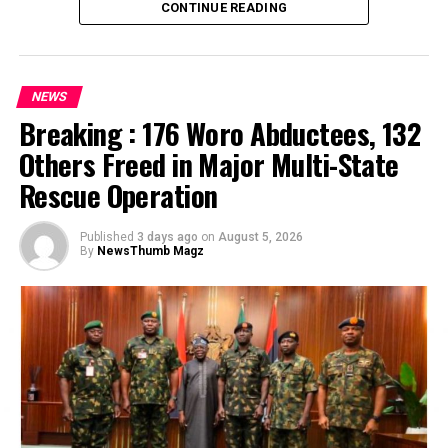
CONTINUE READING
engagement.”
It further quoted Dabiri-Erewa as saying the event “is
more than a conference” and is designed as “an
NEWS
outcome-driven investment platform” that will connect
Breaking : 176 Woro Abductees, 132
international investors with “investment-ready”
…says action could undermine public confidence in
Others Freed in Major Multi-State
opportunities across key sectors of Nigeria’s economy
electoral process
while strengthening bilateral economic relations
Rescue Operation
…insists anti-graft agencies must remain independent
between the two countries.
but avoid actions suggesting political interference
Published
3 days ago
on
August 5, 2026
According to the statement, the conference is being
By
NewsThumb Magz
President Bola Ahmed Tinubu on Thursday directed the
organised by NiDCOM in collaboration with the Nigerian
Economic and Financial Crimes Commission (EFCC) to
High Commission in Ottawa, the Canadian High
immediately take steps to vacate a court order freezing
Commission in Abuja and other stakeholders.
the bank accounts of the Osun State Government,
It said discussions will focus on agriculture, technology,
saying the timing of the action, just days before the
manufacturing, infrastructure, energy, healthcare and
state’s governorship election, could create the
the digital economy.
impression of federal interference in the electoral
process.