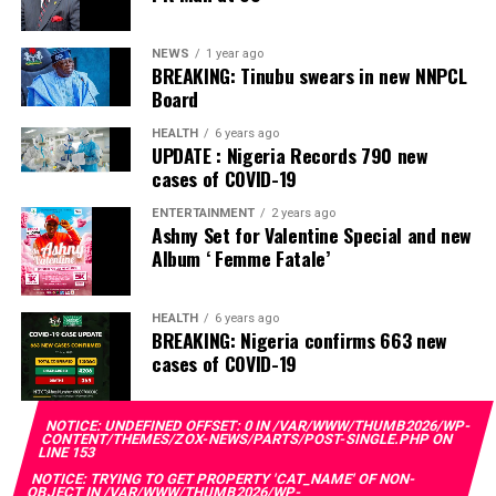
President said.
NEWS
1 year ago
Tinubu reiterated his long-standing policy of allowing
BREAKING: Tinubu swears in new NNPCL
anti-corruption and law enforcement agencies to carry
Board
out their statutory responsibilities without political
HEALTH
6 years ago
interference, stressing that he had deliberately
UPDATE : Nigeria Records 790 new
refrained from directing the operational activities of the
cases of COVID-19
EFCC and other investigative bodies since assuming
ENTERTAINMENT
2 years ago
office.
Ashny Set for Valentine Special and new
Album ‘ Femme Fatale’
He said, “since assuming office, I have consistently
maintained that anti-corruption and law enforcement
agencies must be allowed to discharge their statutory
HEALTH
6 years ago
BREAKING: Nigeria confirms 663 new
responsibilities independently, professionally, without
cases of COVID-19
fear or favour, or political interference.
“I have therefore deliberately refrained from directing
NOTICE
: UNDEFINED OFFSET: 0 IN
/VAR/WWW/THUMB2026/WP-
CONTENT/THEMES/ZOX-NEWS/PARTS/POST-SINGLE.PHP
ON
or interfering in the operational activities of the EFCC
LINE
153
or any other investigative or prosecutorial agency
NOTICE
: TRYING TO GET PROPERTY 'CAT_NAME' OF NON-
OBJECT IN
/VAR/WWW/THUMB2026/WP-