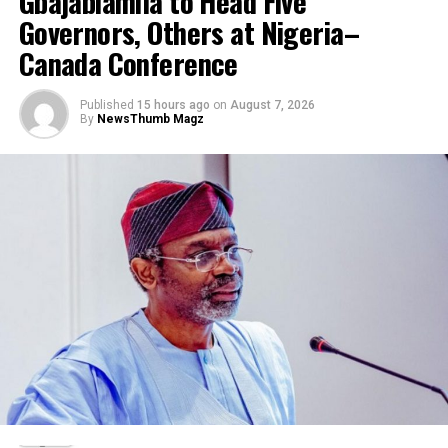
Gbajabiamila to Head Five
ryzykowna
Governors, Others at Nigeria–
metoda
Canada Conference
płatności.
Zazwyczaj większość gier kasynowych z
World wide web
Published
15 hours ago
on
August 7, 2026
darmowym bonusem powitalnym jest
stało się
By
NewsThumb Magz
wybierana tak, spinaru casino no deposit
niezwykle proste
bonus które pozwolą Ci żyć stylem życia
dla każdego,
Playboya już od pierwszego zakręcenia
liczby nie będą
bębnami.
zbyt różne.
Czy w tym kasynie dostanę
bonus za założenie konta w
2025 roku?
Są to legalne portale gier kasynowych licencjonowane
przez rząd Kanady i międzynarodowych regulatorów,
gracze mogą skupić się na grze i cieszyć się nią bez