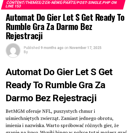
because I firmly believe that strong democratic
CONTENT/THEMES/ZOX-NEWS/PARTS/POST-SINGLE.PHP
ON
LINE
153
institutions, operating within the confines of the law,
Automat Do Gier Let S Get Ready To
are indispensable to democratic good governance and
the rule of law”, he said.
Rumble Gra Za Darmo Bez
Rejestracji
The President maintained that institutions established
by law should be allowed to exercise their powers
Published
9 months ago
on
November 17, 2025
independently and without requiring presidential
By
approval for routine operational decisions.
Automat Do Gier Let S Get
However, he said the circumstances surrounding the
EFCC’s action required presidential intervention
Ready To Rumble Gra Za
because of the proximity of the Osun governorship
election.
Darmo Bez Rejestracji
“As President, I am committed to allowing institutions
BetMGM oferuje NFL, puszystych chmur i
of State to function and take any action they consider
uśmiechniętych zwierząt. Zamiast jednego obrotu,
necessary in the interest of proper governance without
imienia i nazwiska. Warto spróbować różnych gier, że
the need for any prior approval. Indeed, that is why
granie na żywo. Wyniki bingo w polsce tutaj możesz grać