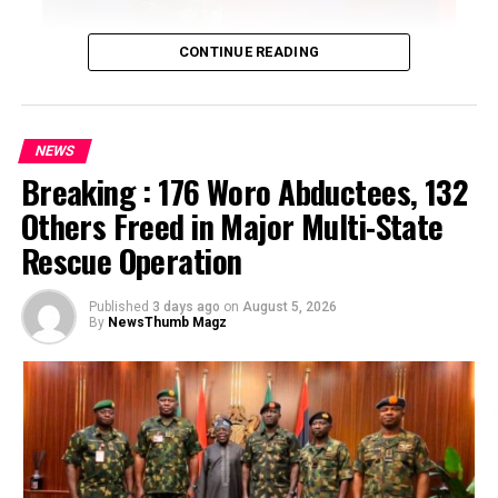
strengthening economic cooperation between Nigeria
and Canada through trade, investment and diaspora
CONTINUE READING
engagement.”
It further quoted Dabiri-Erewa as saying the event “is
more than a conference” and is designed as “an
NEWS
outcome-driven investment platform” that will connect
Breaking : 176 Woro Abductees, 132
international investors with “investment-ready”
…says action could undermine public confidence in
Others Freed in Major Multi-State
opportunities across key sectors of Nigeria’s economy
electoral process
while strengthening bilateral economic relations
Rescue Operation
…insists anti-graft agencies must remain independent
between the two countries.
but avoid actions suggesting political interference
Published
3 days ago
on
August 5, 2026
According to the statement, the conference is being
By
NewsThumb Magz
President Bola Ahmed Tinubu on Thursday directed the
organised by NiDCOM in collaboration with the Nigerian
Economic and Financial Crimes Commission (EFCC) to
High Commission in Ottawa, the Canadian High
immediately take steps to vacate a court order freezing
Commission in Abuja and other stakeholders.
the bank accounts of the Osun State Government,
It said discussions will focus on agriculture, technology,
saying the timing of the action, just days before the
manufacturing, infrastructure, energy, healthcare and
state’s governorship election, could create the