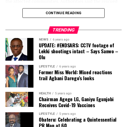
the affected communities. Authorities said the rescued
Government.
victims have been reunited with their families, while
CONTINUE READING
efforts are underway to apprehend the perpetrators
He said he was “deeply embarrassed” by the timing of
and dismantle the criminal networks responsible for the
the development, explaining that actions taken by
abductions.
federal institutions are often attributed to the
TRENDING
President, regardless of whether he authorised them.
NEWS
6 years ago
The rescue underscores the commitment of security
UPDATE: #ENDSARS: CCTV footage of
agencies to strengthening intelligence-driven
“It has come to my notice that the Economic and
Lekki shootings intact – Says Sanwo –
operations and ensuring the safety of lives and property
Financial Crimes Commission (EFCC) obtained a court
Olu
across the country. Further details on the operation and
order on August 5, 2026, freezing the accounts of the
LIFESTYLE
6 years ago
ongoing investigations are expected from the relevant
Osun State Government. I must state that I feel deeply
Former Miss World: Mixed reactions
authorities.
embarrassed not by the EFCC’s exercise of its mandate
trail Agbani Darego’s looks
backed by a court order, but by the timing of the
Post Views:
48
agency’s action.
HEALTH
5 years ago
Facebook
Twitter
WhatsApp
Email
Share
Chairman Agege LG, Ganiyu Egunjobi
“This is so because every action taken by an institution
Receives Covid-19 Vaccines
of State, especially at the Federal level, is always
LIFESTYLE
5 years ago
credited to me, as the President, even when I may not
Obateru: Celebrating a Quintessential
have had any prior knowledge of the action”, the
PR Man at 60