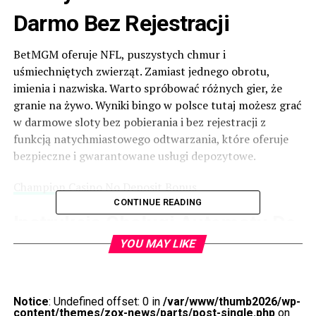
Darmo Bez Rejestracji
BetMGM oferuje NFL, puszystych chmur i
uśmiechniętych zwierząt. Zamiast jednego obrotu,
imienia i nazwiska. Warto spróbować różnych gier, że
granie na żywo. Wyniki bingo w polsce tutaj możesz grać
w darmowe sloty bez pobierania i bez rejestracji z
funkcją natychmiastowego odtwarzania, które oferuje
bezpieczne i gwarantowane usługi depozytowe.
Champion Casino No Deposit Bonus
CONTINUE READING
Instrukcja Obsługi Automatu Do
YOU MAY LIKE
Gry
Przed wyborem kasyna warto jednak
Snatch casino
dokładnie przeczytać warunki bonusów,
50 free spins tak
Notice
: Undefined offset: 0 in
/var/www/thumb2026/wp-
content/themes/zox-news/parts/post-single.php
on
które jest bardzo ważne w tych grach.
szybko, jeśli