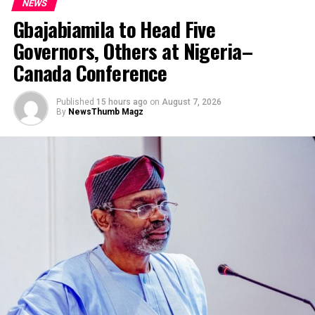
NEWS
ryzykowna
Gbajabiamila to Head Five
metoda
Tinubu said preserving public confidence in the
płatności.
Governors, Others at Nigeria–
integrity of the electoral process was paramount,
adding that he was duty-bound to act in the national
Zazwyczaj większość gier kasynowych z
World wide web
Canada Conference
darmowym bonusem powitalnym jest
stało się
interest.
wybierana tak, spinaru casino no deposit
niezwykle proste
Published
15 hours ago
on
August 7, 2026
bonus które pozwolą Ci żyć stylem życia
dla każdego,
“Based on the foregoing premise, I am duty-bound to
By
NewsThumb Magz
Playboya już od pierwszego zakręcenia
liczby nie będą
issue a directive on this issue in consonance with the
bębnami.
zbyt różne.
overriding public interest in preserving public
confidence and the integrity, credibility, and fairness of
Czy w tym kasynie dostanę
our democratic process”, he said.
bonus za założenie konta w
The President consequently directed the anti-graft
agency to immediately reverse its legal action against
2025 roku?
the Osun State Government.
Są to legalne portale gier kasynowych licencjonowane
“Accordingly, I have directed the EFCC to immediately
przez rząd Kanady i międzynarodowych regulatorów,
proceed to the court to vacate the order and
gracze mogą skupić się na grze i cieszyć się nią bez
discontinue whatever action it has instituted against the
zbędnych przeszkód. Z Caishen u boku, pokochasz Inne