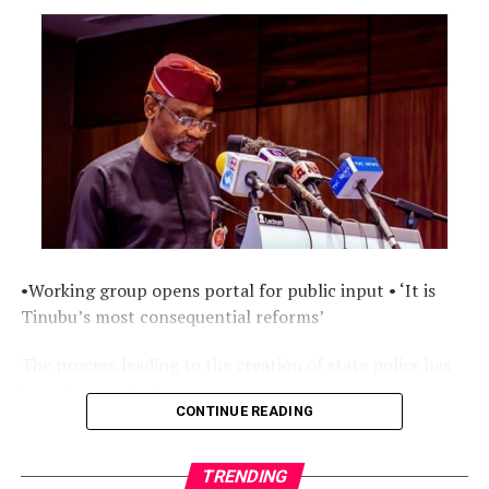
demand
groundswell of support by the entirety of Nigerians
Foreign reserves near $53bn as CBN reforms gain
with a very high level of expectation that once the
traction
amendment was completed by the National Assembly,
The company said it would continue to pass on the
the next thing is for states to begin to implement their
benefits of improved operational efficiencies to
various state policing systems.
consumers whenever market conditions permit.
“The truth is that what this working group is working
It stated that the refinery continues to play a pivotal
on is what would allow for the details of that
role in strengthening Nigeria’s energy security,
implementation, which will be reflected in the bill.”
reducing reliance on imports, and supporting the
Abiodun dismissed insinuations that the Federal
nation’s economic development through the supply of
•Working group opens portal for public input • ‘It is
Government was attempting to retain control over
world-class petroleum products.
Tinubu’s most consequential reforms’
state policing through the proposed legislation,
“Dangote Petroleum Refinery has announced a
insisting that the bill was intended only to translate the
The process leading to the creation of state police has
reduction in the ex-depot prices of Premium Motor
constitutional amendment into an effective and
been fast-tracked.
Spirit (PMS) and Automotive Gas Oil (Diesel),
workable legal framework.
CONTINUE READING
reaffirming its commitment to providing affordable,
A seven-week roadmap for the National Policing Bill
He said: “Someone has to be responsible for ensuring
high-quality petroleum products to the Nigerian
commenced on July 27 and is expected to be completed
that the amendment now reflects in a bill that can be
market.
TRENDING