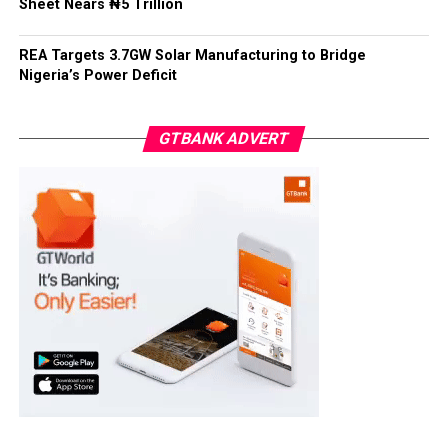
Sheet Nears ₦5 Trillion
Gbajabiamila explained that federal intervention would
remain “exceptional, evidence-based, proportionate,
time-limited and reviewable”, while officers would
REA Targets 3.7GW Solar Manufacturing to Bridge
Nigeria’s Power Deficit
remain accountable to the Constitution rather than
political interests.
GTBANK ADVERT
He said no state would be permitted to commence
policing operations until it demonstrated readiness in
recruitment, training, equipment, pensions, complaints
handling, financial sustainability, firearms control and
independent oversight.
Gbajabiamila added: “Operational commencement must
be based on readiness, not announcement. Although
states could exceed national benchmarks, no Nigerian
should receive a lower standard of protection because
of where they reside.”
To encourage public participation, the Chief of Staff