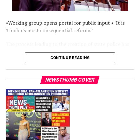
role in strengthening Nigeria’s energy security,
reducing reliance on imports, and supporting the
nation’s economic development through the supply of
•Working group opens portal for public input • ‘It is
world-class petroleum products.
Tinubu’s most consequential reforms’
“Dangote Petroleum Refinery has announced a
The process leading to the creation of state police has
reduction in the ex-depot prices of Premium Motor
been fast-tracked.
Spirit (PMS) and Automotive Gas Oil (Diesel),
CONTINUE READING
reaffirming its commitment to providing affordable,
A seven-week roadmap for the National Policing Bill
high-quality petroleum products to the Nigerian
commenced on July 27 and is expected to be completed
market.
NEWSTHUMB COVER
on September 14.
“Under the new pricing structure, the refinery has
Chairman of the Presidential Working Group on the
reduced the ex-depot price of PMS to N1,165 per litre,
National Policing Bill, Mr Femi Gbajabiamila, unveiled
down from N1,215 per litre, representing a reduction of
the action plan yesterday after the group’s meeting.
N50 per litre. Similarly, the ex-depot price of Diesel has
been reduced to N1,570 per litre from N1,650 per litre,
He said the seven-week work programme would proceed
amounting to a decrease of N80 per litre.
through simultaneous legal drafting, policy research,
data analysis and implementation modelling.