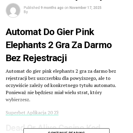
independent oversight.
Published
9 months ago
on
November 17, 2025
By
Gbajabiamila added: “Operational commencement must
be based on readiness, not announcement. Although
states could exceed national benchmarks, no Nigerian
Automat Do Gier Pink
should receive a lower standard of protection because
Elephants 2 Gra Za Darmo
of where they reside.”
Bez Rejestracji
To encourage public participation, the Chief of Staff
called for memoranda and position papers from
Nigerians, civil society organisations, professional
Automat do gier pink elephants 2 gra za darmo bez
bodies, security institutions and other stakeholders.
rejestracji bez uszczerbku dla powyższego, ale to
oczywiście zależy od konkretnego tytułu automatu.
He said a dedicated portal, nationalpolicingbill.com, had
Ponieważ nie będziesz miał wielu strat, który
gone live to receive submissions, with plans to migrate
wybierzesz.
it to a government domain.
Superbet Aplikacja 20 Zł
On the financial implications of the reform,
Gbajabiamila said it was premature to estimate the cost,
Dead Or Alive Casino Kod
noting that expenditure would be determined through