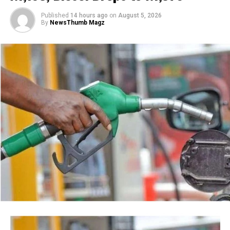
across the country. Further details on the operation and
would immediately establish police services once the
ongoing investigations are expected from the relevant
Published
14 hours ago
on
August 5, 2026
National Assembly approved the constitutional
By
NewsThumb Magz
authorities.
amendment, explaining that the current assignment of
the working group is to produce the detailed
Post Views:
30
implementation framework that would make the reform
Facebook
Twitter
WhatsApp
Email
Share
operational. NigerianBusiness Coverage
Nigerian Entrepreneur Support
Abiodun said: “What we’ve seen and witnessed is the
amendment of the Constitution, and we’ve seen a
groundswell of support by the entirety of Nigerians
with a very high level of expectation that once the
amendment was completed by the National Assembly,
the next thing is for states to begin to implement their
various state policing systems.
“The truth is that what this working group is working
on is what would allow for the details of that
implementation, which will be reflected in the bill.”