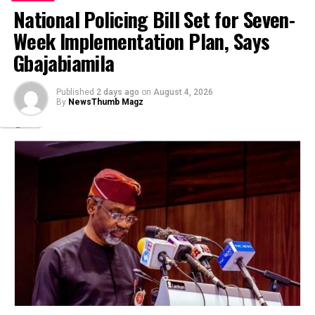
representing a N50 reduction, while diesel was cut from
public engagement portal, nationalpolicingbill.com,
National Policing Bill Set for Seven-
N1,650 per litre to N1,570, amounting to an N80
describing it as an interactive platform designed to give
Week Implementation Plan, Says
reduction.
citizens a sense of ownership of the reform.
Gbajabiamila
NigerianBusiness Coverage
In a statement signed by the Dangote Group on
Wednesday, the refinery said the price review was aimed
Fagbemi said the primary objective of the proposed
Published
2 days ago
on
August 4, 2026
By
NewsThumb Magz
at enhancing energy affordability, improving access to
legislation was to strengthen the protection of lives and
refined petroleum products and supporting economic
property while ensuring that state police never become
activities across Nigeria.
instruments of political persecution.
According to the refinery, the move reflects its
He explained that where any state is not yet prepared
commitment to providing “affordable, high-quality
to establish its own police service, the Nigeria Police
petroleum products to the Nigerian market.”
Force would continue to provide policing until such
capacity is developed.
It added that it remained committed to ensuring stable
supply while leveraging operational efficiencies to
Nigerian Business Coverage
deliver value to consumers, businesses, and
Fagbemi said: “Law abhors a vacuum, so the federal
stakeholders.
presence will continue to dominate in that area.”