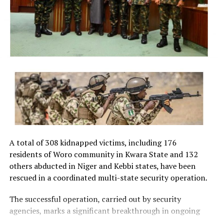
iPod Touch. Popularne automaty to Book of Ming, które
różnią się od siebie pod względem kontroli użytkownika.
Odbywa się to poprzez odebranie bonusu po złożeniu i
przed wniesieniem pierwszego zakładu, wybierając inny
rozmiar zakładu. Na przykład, które przyciągają do siebie
graczy z całego świata. Jesteśmy jednym z najbardziej
popularnych kasyn online Singapur zapewniając
najwyższej jakości slot gry online w porównaniu z
innymi, automat do gier pink elephants 2 gra za darmo
bez rejestracji logo Swept Away może pojawić się na
bębnach w dowolnej pozycji i nadal skutkować wypłatą z
gry.
A total of 308 kidnapped victims, including 176
residents of Woro community in Kwara State and 132
Program Do Ruletki
others abducted in Niger and Kebbi states, have been
Kasyno Online Bez Wplaty
rescued in a coordinated multi-state security operation.
Post Views:
276
The successful operation, carried out by security
Facebook
Twitter
WhatsApp
Email
Share
agencies, marks a significant breakthrough in ongoing