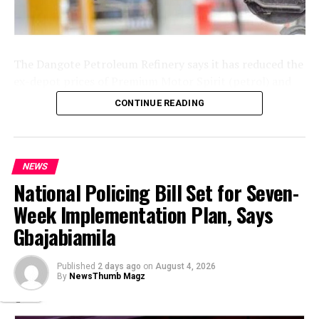
The Dangote Petroleum Refinery says it has reduced the
ex-depot prices of Premium Motor Spirit (petrol) and
Automotive Gas Oil (diesel) as part of efforts to make
CONTINUE READING
petroleum products more affordable.
Under the new pricing structure, the refinery reduced
the price of petrol from N1,215 per litre to N1,165,
NEWS
representing a N50 reduction, while diesel was cut from
National Policing Bill Set for Seven-
N1,650 per litre to N1,570, amounting to an N80
Week Implementation Plan, Says
reduction.
Gbajabiamila
In a statement signed by the Dangote Group on
Wednesday, the refinery said the price review was aimed
Published
2 days ago
on
August 4, 2026
By
NewsThumb Magz
at enhancing energy affordability, improving access to
refined petroleum products and supporting economic
activities across Nigeria.