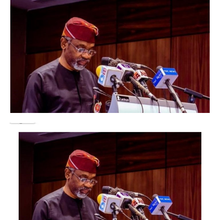
According to the refinery, the move reflects its
commitment to providing “affordable, high-quality
petroleum products to the Nigerian market.”
It added that it remained committed to ensuring stable
supply while leveraging operational efficiencies to
deliver value to consumers, businesses, and
stakeholders.
Rising fuel prices slash petrol, diesel, cooking gas
demand
Foreign reserves near $53bn as CBN reforms gain
traction
The company said it would continue to pass on the
benefits of improved operational efficiencies to
consumers whenever market conditions permit.
It stated that the refinery continues to play a pivotal