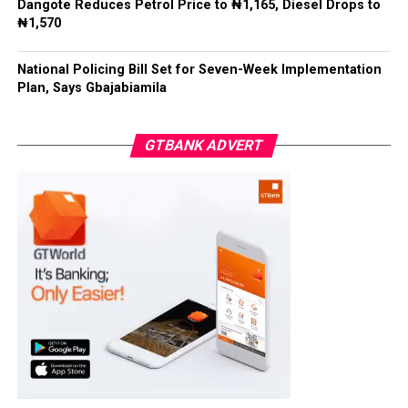
agencies must be allowed to discharge their statutory
Dangote Reduces Petrol Price to ₦1,165, Diesel Drops to
responsibilities independently, professionally, without
₦1,570
fear or favour, or political interference.
National Policing Bill Set for Seven-Week Implementation
“I have therefore deliberately refrained from directing
Plan, Says Gbajabiamila
or interfering in the operational activities of the EFCC
or any other investigative or prosecutorial agency
GTBANK ADVERT
because I firmly believe that strong democratic
institutions, operating within the confines of the law,
are indispensable to democratic good governance and
the rule of law”, he said.
The President maintained that institutions established
by law should be allowed to exercise their powers
independently and without requiring presidential
approval for routine operational decisions.
However, he said the circumstances surrounding the
EFCC’s action required presidential intervention
because of the proximity of the Osun governorship