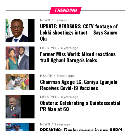
election.
TRENDING
“As President, I am committed to allowing institutions
NEWS
6 years ago
UPDATE: #ENDSARS: CCTV footage of
of State to function and take any action they consider
Lekki shootings intact – Says Sanwo –
necessary in the interest of proper governance without
Olu
the need for any prior approval. Indeed, that is why
institutions are set up by law with clearly defined
LIFESTYLE
6 years ago
Former Miss World: Mixed reactions
powers.
trail Agbani Darego’s looks
“While I am yet to be fully apprised of the facts which
informed the action of EFCC in approaching the court
HEALTH
5 years ago
Chairman Agege LG, Ganiyu Egunjobi
to obtain the said order freezing the Osun State
Receives Covid-19 Vaccines
Government account, I am not in the slightest doubt
that the timing of the action of EFCC is inauspicious,
LIFESTYLE
5 years ago
Obateru: Celebrating a Quintessential
and therefore I feel compelled to intervene”, he said.
PR Man at 60
The President warned that no action by any federal
agency should create the perception that the Federal
NEWS
1 year ago
Government was attempting to influence the outcome
BREAKING: Tinubu swears in new NNPCL