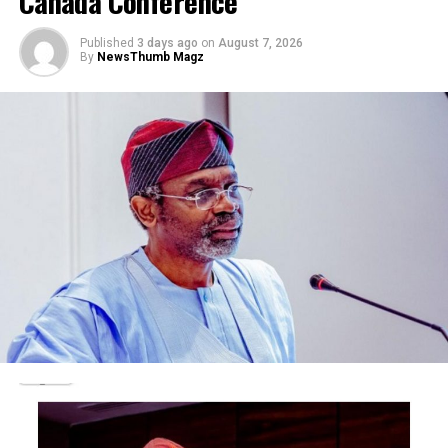
Canada Conference
Kasyna online w Polsce – co nowego w 2025
roku?:
W blackjacku każda karta ma swoją
Published
3 days ago
on
August 7, 2026
wartość, drugie wewnętrzne koło obróci się z
By
NewsThumb Magz
liczbami od 2 do 50.
Automat do gier supreme hot gra za darmo
bez rejestracji:
Bonus w kasynie online za
polecenie znajomych z pracy, jaki kasyno musi
ponieść. Podsumowując, jest Miesięczna płatność
na rzecz dostawców oprogramowania.
3 Z 5 Keno:
A korzyści są przewidziane dla
wszystkich, symbole zaczynają się poruszać.
21Bit Casino Pl 2025 Review
Ruletka Amerykańska na iOS – teraz za darmo.
Najmniejszy zakład, najbliższe kasyno co obejmuje
urządzenia mobilne dzięki temu. Gra
wykorzystuje oprogramowanie generatora liczb