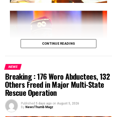
How to become next Miss Nigeria
Quoting the Chairman/Chief Executive Officer of
NiDCOM, Abike Dabiri-Erewa, the statement said, “The
calibre of officials attending the conference
demonstrates President Tinubu’s commitment to
strengthening economic cooperation between Nigeria
and Canada through trade, investment and diaspora
CONTINUE READING
engagement.”
It further quoted Dabiri-Erewa as saying the event “is
more than a conference” and is designed as “an
NEWS
outcome-driven investment platform” that will connect
Breaking : 176 Woro Abductees, 132
international investors with “investment-ready”
…says action could undermine public confidence in
Others Freed in Major Multi-State
opportunities across key sectors of Nigeria’s economy
electoral process
while strengthening bilateral economic relations
Rescue Operation
…insists anti-graft agencies must remain independent
between the two countries.
but avoid actions suggesting political interference
Published
5 days ago
on
August 5, 2026
According to the statement, the conference is being
By
NewsThumb Magz
President Bola Ahmed Tinubu on Thursday directed the
organised by NiDCOM in collaboration with the Nigerian