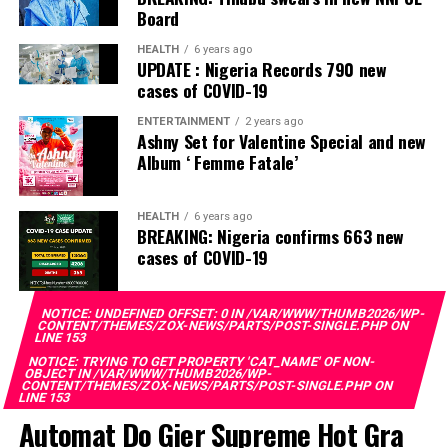
Board
of the forthcoming governorship poll.
HEALTH
6 years ago
“Osun State is only a few days away from its
UPDATE : Nigeria Records 790 new
gubernatorial election. Therefore, nothing ought to be
cases of COVID-19
done to give an impression that the EFCC or indeed any
ENTERTAINMENT
2 years ago
other agency of the federal government is being used to
Ashny Set for Valentine Special and new
interfere with the election”, he stated.
Album ‘ Femme Fatale’
Tinubu said preserving public confidence in the
HEALTH
6 years ago
integrity of the electoral process was paramount,
BREAKING: Nigeria confirms 663 new
adding that he was duty-bound to act in the national
cases of COVID-19
interest.
“Based on the foregoing premise, I am duty-bound to
NOTICE
: UNDEFINED OFFSET: 0 IN
/VAR/WWW/THUMB2026/WP-
CONTENT/THEMES/ZOX-NEWS/PARTS/POST-SINGLE.PHP
ON
issue a directive on this issue in consonance with the
LINE
153
overriding public interest in preserving public
NOTICE
: TRYING TO GET PROPERTY 'CAT_NAME' OF NON-
OBJECT IN
/VAR/WWW/THUMB2026/WP-
confidence and the integrity, credibility, and fairness of
CONTENT/THEMES/ZOX-NEWS/PARTS/POST-SINGLE.PHP
ON
LINE
153
our democratic process”, he said.
Automat Do Gier Supreme Hot Gra