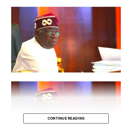
are also expected to participate.
Facebook
Twitter
WhatsApp
Email
Share
The statement said Canadian officials expected at the
conference include President of the Treasury Board of
RELATED TOPICS:
Canada, Shafqat Ali; Ontario Minister of Citizenship and
Multiculturalism, Graham McGregor; Ontario lawmaker
Deepak Anand; Brampton Mayor Patrick Brown;
Councillor Rod Power; and Ontario Minister of Women
and Economic Opportunities, Charmaine Williams.
How to become next Miss Nigeria
Quoting the Chairman/Chief Executive Officer of
NiDCOM, Abike Dabiri-Erewa, the statement said, “The
calibre of officials attending the conference
demonstrates President Tinubu’s commitment to
strengthening economic cooperation between Nigeria
and Canada through trade, investment and diaspora
CONTINUE READING
engagement.”