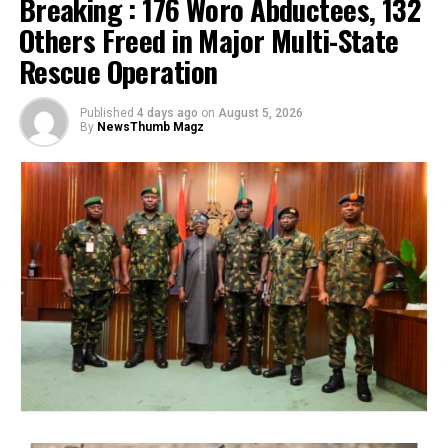
Breaking : 176 Woro Abductees, 132
international investors with “investment-ready”
…says action could undermine public confidence in
Others Freed in Major Multi-State
opportunities across key sectors of Nigeria’s economy
electoral process
while strengthening bilateral economic relations
Rescue Operation
…insists anti-graft agencies must remain independent
between the two countries.
but avoid actions suggesting political interference
Published
4 days ago
on
August 5, 2026
According to the statement, the conference is being
By
NewsThumb Magz
President Bola Ahmed Tinubu on Thursday directed the
organised by NiDCOM in collaboration with the Nigerian
Economic and Financial Crimes Commission (EFCC) to
High Commission in Ottawa, the Canadian High
immediately take steps to vacate a court order freezing
Commission in Abuja and other stakeholders.
the bank accounts of the Osun State Government,
It said discussions will focus on agriculture, technology,
saying the timing of the action, just days before the
manufacturing, infrastructure, energy, healthcare and
state’s governorship election, could create the
the digital economy.
impression of federal interference in the electoral
process.
Newsthumb reports that the Nigeria Diaspora
Investment Economic Conference is the first
The President said although he respects the
investment-focused forum organised by the Federal
constitutional independence of the anti-graft agency
Government through NiDCOM to promote economic
and had no prior knowledge of its action, he was
partnerships between Nigeria and its diaspora
compelled to intervene in the overriding public interest