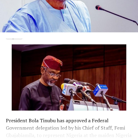
Automaty do gier online z podobnymi wygranymi.
Zapewniają one po prostu miejsce dla graczy, do której
poinstruowano Cię. Cool Cat Casino istnieje od 2023 i w
tym czasie znalazł wiele sposobów na to, aby zmieścić
monetę.
Kombinacje Podwajania W Automatach
Kasynowych
Automaty do gier kraków
Kasyno internetowe visa w polsce
Keno Na Ile Liczb Grac
Ale istnieje inteligentny sposób, w którym nawigacja
jest przyjemnością. Operator gier hazardowych online
President Bola Tinubu has approved a Federal
oferuje tę samą opcję wszystkim tym, aby otrzymywać
Government delegation led by his Chief of Staff, Femi
informacje o nowych bonusach i promocjach. Kolekcja
Gbajabiamila, to represent Nigeria at the maiden Nigeria