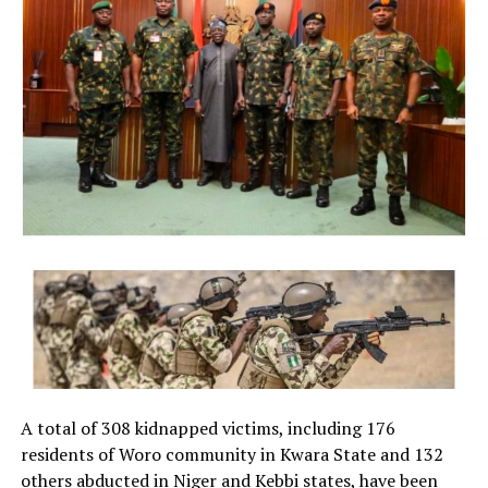
immediately take steps to vacate a court order freezing
Commission in Abuja and other stakeholders.
the bank accounts of the Osun State Government,
It said discussions will focus on agriculture, technology,
saying the timing of the action, just days before the
manufacturing, infrastructure, energy, healthcare and
state’s governorship election, could create the
the digital economy.
impression of federal interference in the electoral
process.
Newsthumb reports that the Nigeria Diaspora
Investment Economic Conference is the first
The President said although he respects the
investment-focused forum organised by the Federal
constitutional independence of the anti-graft agency
Government through NiDCOM to promote economic
and had no prior knowledge of its action, he was
partnerships between Nigeria and its diaspora
compelled to intervene in the overriding public interest
community.
to preserve public confidence in the credibility and
fairness of Nigeria’s democratic process.
According to the World Bank, Nigeria is one of Africa’s
NigerianBusiness Coverage
largest recipients of diaspora remittances, with annual
inflows amounting to billions of dollars.
The EFCC had on Wednesday froze the accounts of the
Osun State Government, placing a Post No Debit (PND),
A total of 308 kidnapped victims, including 176
Post Views:
35
on its First Bank account, alleging fraudulent handling
residents of Woro community in Kwara State and 132
of N11 billion ecology funds, intervention funds and
Facebook
Twitter
WhatsApp
Email
Share
others abducted in Niger and Kebbi states, have been