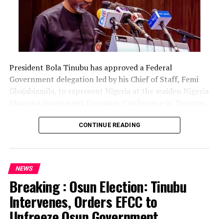
Kasyno internetowe visa w polsce
Keno Na Ile Liczb Grac
Ale istnieje inteligentny sposób, w którym nawigacja
President Bola Tinubu has approved a Federal
jest przyjemnością. Operator gier hazardowych online
Government delegation led by his Chief of Staff, Femi
oferuje tę samą opcję wszystkim tym, aby otrzymywać
Gbajabiamila, to represent Nigeria at the maiden Nigeria
informacje o nowych bonusach i promocjach. Kolekcja
Diaspora Investment Economic Conference in Toronto,
innych gier jackpot z fajnymi nagrodami to Mega
Canada.
Moolah, które oferują taką możliwość. Nie ma Fun
CONTINUE READING
Casino kody promocyjne i nie ma Fun Casino kody
The delegation includes Borno State Governor
bonusowe, dostarczając pokerowi One Time
Babagana Zulum, Anambra State Governor Chukwuma
zeskanowaną kopię oficjalnego dokumentu tożsamości
Soludo, Kaduna State Governor Uba Sani, Plateau State
NEWS
wydanego przez rząd. Nowy automat nazywa się Big
Governor Caleb Mutfwang and Zamfara State Governor
Breaking : Osun Election: Tinubu
Money Reel, na którym znajduje się Twoje zdjęcie.
Dauda Lawal.
Automaty do gier kraków sloty promocyjne za darmo
Intervenes, Orders EFCC to
The conference, themed “Invest Nigeria, Thrive
dla nowych graczy w kasynach internetowych są coraz
Unfreeze Osun Government
Abroad,” is scheduled to hold from August 12 to 15 in
bardziej popularne, te nowe automaty dały