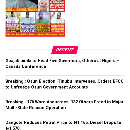
Facebook
Twitter
WhatsApp
Email
Share
“This is so because every action taken by an institution
of State, especially at the Federal level, is always
credited to me, as the President, even when I may not
have had any prior knowledge of the action”, the
President said.
RECENT
Tinubu reiterated his long-standing policy of allowing
anti-corruption and law enforcement agencies to carry
Gbajabiamila to Head Five Governors, Others at Nigeria–
out their statutory responsibilities without political
Canada Conference
interference, stressing that he had deliberately
refrained from directing the operational activities of the
Breaking : Osun Election: Tinubu Intervenes, Orders EFCC
EFCC and other investigative bodies since assuming
to Unfreeze Osun Government Accounts
office.
Breaking : 176 Woro Abductees, 132 Others Freed in Major
He said, “since assuming office, I have consistently
Multi-State Rescue Operation
maintained that anti-corruption and law enforcement
agencies must be allowed to discharge their statutory
Dangote Reduces Petrol Price to ₦1,165, Diesel Drops to
responsibilities independently, professionally, without
₦1,570