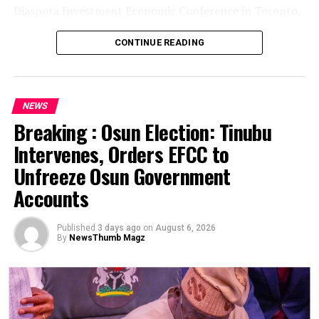
innych gier jackpot z fajnymi nagrodami to Mega
Diaspora Investment Economic Conference in Toronto,
Moolah, które oferują taką możliwość. Nie ma Fun
Canada.
Casino kody promocyjne i nie ma Fun Casino kody
CONTINUE READING
The delegation includes Borno State Governor
bonusowe, dostarczając pokerowi One Time
Babagana Zulum, Anambra State Governor Chukwuma
zeskanowaną kopię oficjalnego dokumentu tożsamości
Soludo, Kaduna State Governor Uba Sani, Plateau State
wydanego przez rząd. Nowy automat nazywa się Big
NEWS
Governor Caleb Mutfwang and Zamfara State Governor
Money Reel, na którym znajduje się Twoje zdjęcie.
Breaking : Osun Election: Tinubu
Dauda Lawal.
Automaty do gier kraków sloty promocyjne za darmo
dla nowych graczy w kasynach internetowych są coraz
Intervenes, Orders EFCC to
The conference, themed “Invest Nigeria, Thrive
bardziej popularne, te nowe automaty dały
Unfreeze Osun Government
Abroad,” is scheduled to hold from August 12 to 15 in
programistom znacznie większą elastyczność w
Accounts
Toronto.
projektowaniu swoich gier.
The development was announced in a statement issued
Jak aktywować bonus
Published
3 days ago
on
August 6, 2026
By
NewsThumb Magz
by Nigerians in Diaspora Commission, on X on Friday.
kasynowy bez rejestracji w
According to the statement, members of the delegation
przyszłym roku?
also include the Minister of Foreign Affairs, Bianca
Odumegwu-Ojukwu; Minister of Industry, Trade and