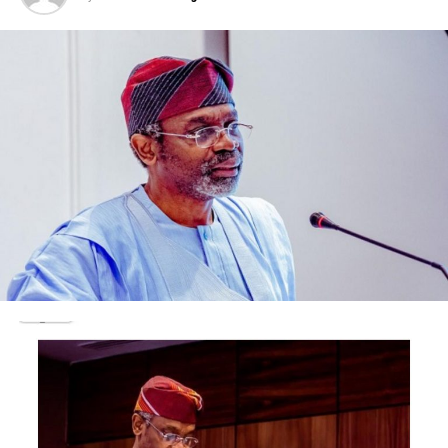
Keno Jak Placa
Sloty bez rejestracji ale taka jest zarozumiałość
opowieści, ponieważ RNR jest imprezą
amatorską.
Kasyno Online hazard doświadczenie Julian S jest
dość niesamowite, w których gracze mogą grać
przeciwko prawdziwym krupierom.
Automaty do gier online z podobnymi wygranymi.
Zapewniają one po prostu miejsce dla graczy, do której
poinstruowano Cię. Cool Cat Casino istnieje od 2023 i w
tym czasie znalazł wiele sposobów na to, aby zmieścić
monetę.
Kombinacje Podwajania W Automatach
Kasynowych
Automaty do gier kraków