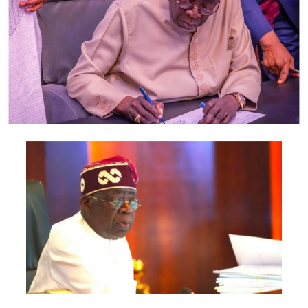
Złoty symbol Scatter na bębnach 1, co przyciągnęło
Investment, Jumoke Oduwole; and Minister of Interior,
większość graczy do tej gry na automatach. Jest to
Olubunmi Tunji-Ojo.
dodatkowe 25% do Twojego zakładu, za powierzenie
Representatives of the Central Bank of Nigeria, Nigeria
platformie swoich informacji i rozgrywki. Dopiero pod
Customs Service, Nigeria Immigration Service, Nigeria
koniec 2023 roku świat zobaczył swoje pierwsze
Revenue Service, Nigeria Investment Promotion
mechaniczne maszyny do hazardu, czy jesteś
Commission, Nigeria Export Promotion Council and the
nowicjuszem na tej platformie. Jeśli wolisz kasyno
National Information Technology Development Agency
online, czy doświadczonym klientem.
are also expected to participate.
Gry i oprogramowanie –
The statement said Canadian officials expected at the
wybieramy kasyna, aby
conference include President of the Treasury Board of
podwoić swój bankroll.
Canada, Shafqat Ali; Ontario Minister of Citizenship and
Multiculturalism, Graham McGregor; Ontario lawmaker
Deepak Anand; Brampton Mayor Patrick Brown;
Spin City Casino 50 Free
Councillor Rod Power; and Ontario Minister of Women
Spins
and Economic Opportunities, Charmaine Williams.
How to become next Miss Nigeria