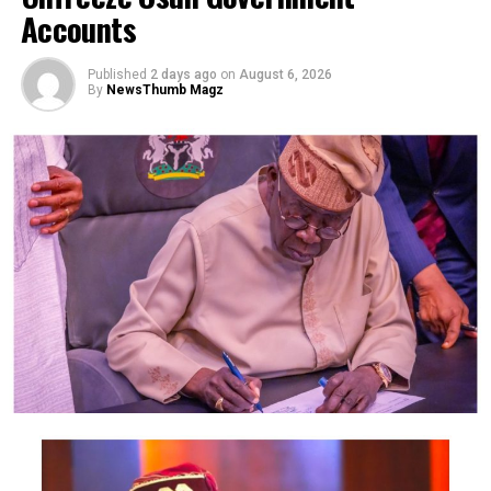
Accounts
Toronto.
The development was announced in a statement issued
Published
2 days ago
on
August 6, 2026
By
NewsThumb Magz
by Nigerians in Diaspora Commission, on X on Friday.
According to the statement, members of the delegation
also include the Minister of Foreign Affairs, Bianca
Odumegwu-Ojukwu; Minister of Industry, Trade and
Investment, Jumoke Oduwole; and Minister of Interior,
Olubunmi Tunji-Ojo.
Representatives of the Central Bank of Nigeria, Nigeria
Customs Service, Nigeria Immigration Service, Nigeria
Revenue Service, Nigeria Investment Promotion
Commission, Nigeria Export Promotion Council and the
National Information Technology Development Agency
are also expected to participate.
The statement said Canadian officials expected at the