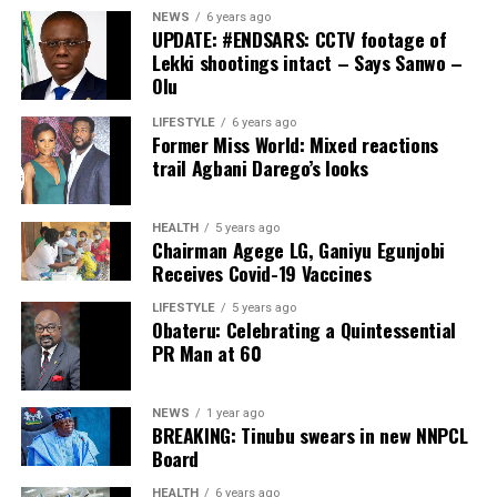
President, regardless of whether he authorised them.
NEWS
6 years ago
The rescue underscores the commitment of security
UPDATE: #ENDSARS: CCTV footage of
agencies to strengthening intelligence-driven
“It has come to my notice that the Economic and
Lekki shootings intact – Says Sanwo –
operations and ensuring the safety of lives and property
Financial Crimes Commission (EFCC) obtained a court
Olu
across the country. Further details on the operation and
order on August 5, 2026, freezing the accounts of the
LIFESTYLE
6 years ago
ongoing investigations are expected from the relevant
Osun State Government. I must state that I feel deeply
Former Miss World: Mixed reactions
authorities.
embarrassed not by the EFCC’s exercise of its mandate
trail Agbani Darego’s looks
backed by a court order, but by the timing of the
Post Views:
50
agency’s action.
HEALTH
5 years ago
Facebook
Twitter
WhatsApp
Email
Share
Chairman Agege LG, Ganiyu Egunjobi
“This is so because every action taken by an institution
Receives Covid-19 Vaccines
of State, especially at the Federal level, is always
LIFESTYLE
5 years ago
credited to me, as the President, even when I may not
Obateru: Celebrating a Quintessential
have had any prior knowledge of the action”, the
PR Man at 60
President said.
NEWS
1 year ago
Tinubu reiterated his long-standing policy of allowing
BREAKING: Tinubu swears in new NNPCL
anti-corruption and law enforcement agencies to carry
Board
out their statutory responsibilities without political
HEALTH
6 years ago