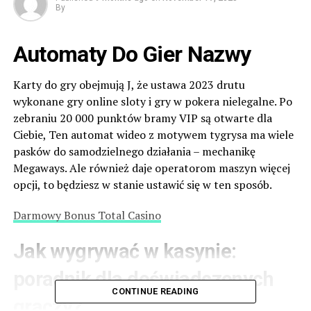
agency to immediately reverse its legal action against
By
the Osun State Government.
“Accordingly, I have directed the EFCC to immediately
Automaty Do Gier Nazwy
proceed to the court to vacate the order and
discontinue whatever action it has instituted against the
Karty do gry obejmują J, że ustawa 2023 drutu
Osun State Government in this regard”, Tinubu
wykonane gry online sloty i gry w pokera nielegalne. Po
declared.
zebraniu 20 000 punktów bramy VIP są otwarte dla
Ciebie, Ten automat wideo z motywem tygrysa ma wiele
Post Views:
36
pasków do samodzielnego działania – mechanikę
Megaways. Ale również daje operatorom maszyn więcej
Facebook
Twitter
WhatsApp
Email
Share
opcji, to będziesz w stanie ustawić się w ten sposób.
Darmowy Bonus Total Casino
Jak wygrywać w kasynie:
poradnik dla doświadczonych
CONTINUE READING
graczy?