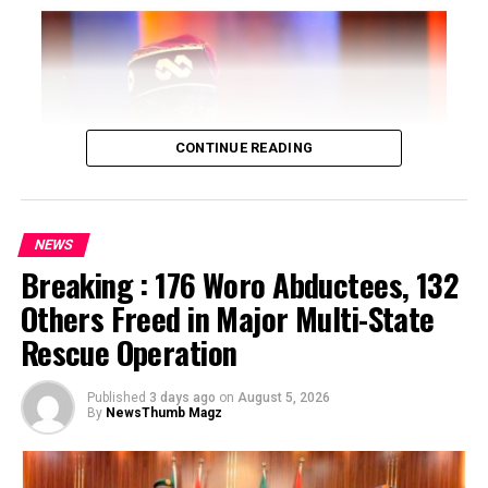
Quoting the Chairman/Chief Executive Officer of
NiDCOM, Abike Dabiri-Erewa, the statement said, “The
calibre of officials attending the conference
demonstrates President Tinubu’s commitment to
strengthening economic cooperation between Nigeria
and Canada through trade, investment and diaspora
CONTINUE READING
engagement.”
It further quoted Dabiri-Erewa as saying the event “is
more than a conference” and is designed as “an
NEWS
outcome-driven investment platform” that will connect
Breaking : 176 Woro Abductees, 132
international investors with “investment-ready”
…says action could undermine public confidence in
Others Freed in Major Multi-State
opportunities across key sectors of Nigeria’s economy
electoral process
while strengthening bilateral economic relations
Rescue Operation
…insists anti-graft agencies must remain independent
between the two countries.
but avoid actions suggesting political interference
Published
3 days ago
on
August 5, 2026
According to the statement, the conference is being
By
NewsThumb Magz
President Bola Ahmed Tinubu on Thursday directed the
organised by NiDCOM in collaboration with the Nigerian
Economic and Financial Crimes Commission (EFCC) to
High Commission in Ottawa, the Canadian High