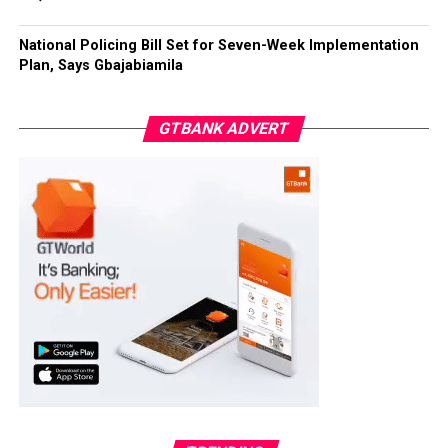
fear or favour, or political interference.
National Policing Bill Set for Seven-Week Implementation
“I have therefore deliberately refrained from directing
Plan, Says Gbajabiamila
or interfering in the operational activities of the EFCC
or any other investigative or prosecutorial agency
GTBANK ADVERT
because I firmly believe that strong democratic
institutions, operating within the confines of the law,
are indispensable to democratic good governance and
the rule of law”, he said.
The President maintained that institutions established
by law should be allowed to exercise their powers
independently and without requiring presidential
approval for routine operational decisions.
However, he said the circumstances surrounding the
EFCC’s action required presidential intervention
because of the proximity of the Osun governorship
election.