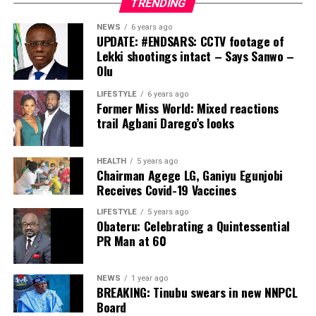
TRENDING
“As President, I am committed to allowing institutions
NEWS
6 years ago
UPDATE: #ENDSARS: CCTV footage of
of State to function and take any action they consider
Lekki shootings intact – Says Sanwo –
necessary in the interest of proper governance without
Olu
the need for any prior approval. Indeed, that is why
institutions are set up by law with clearly defined
LIFESTYLE
6 years ago
Former Miss World: Mixed reactions
powers.
trail Agbani Darego’s looks
“While I am yet to be fully apprised of the facts which
informed the action of EFCC in approaching the court
HEALTH
5 years ago
Chairman Agege LG, Ganiyu Egunjobi
to obtain the said order freezing the Osun State
Receives Covid-19 Vaccines
Government account, I am not in the slightest doubt
that the timing of the action of EFCC is inauspicious,
LIFESTYLE
5 years ago
Obateru: Celebrating a Quintessential
and therefore I feel compelled to intervene”, he said.
PR Man at 60
The President warned that no action by any federal
agency should create the perception that the Federal
NEWS
1 year ago
Government was attempting to influence the outcome
BREAKING: Tinubu swears in new NNPCL
Board
of the forthcoming governorship poll.