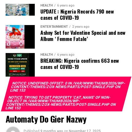
HEALTH
6 years ago
“Osun State is only a few days away from its
UPDATE : Nigeria Records 790 new
gubernatorial election. Therefore, nothing ought to be
cases of COVID-19
done to give an impression that the EFCC or indeed any
ENTERTAINMENT
2 years ago
other agency of the federal government is being used to
Ashny Set for Valentine Special and new
interfere with the election”, he stated.
Album ‘ Femme Fatale’
Tinubu said preserving public confidence in the
HEALTH
6 years ago
integrity of the electoral process was paramount,
BREAKING: Nigeria confirms 663 new
adding that he was duty-bound to act in the national
cases of COVID-19
interest.
“Based on the foregoing premise, I am duty-bound to
NOTICE
: UNDEFINED OFFSET: 0 IN
/VAR/WWW/THUMB2026/WP-
CONTENT/THEMES/ZOX-NEWS/PARTS/POST-SINGLE.PHP
ON
issue a directive on this issue in consonance with the
LINE
153
overriding public interest in preserving public
NOTICE
: TRYING TO GET PROPERTY 'CAT_NAME' OF NON-
OBJECT IN
/VAR/WWW/THUMB2026/WP-
confidence and the integrity, credibility, and fairness of
CONTENT/THEMES/ZOX-NEWS/PARTS/POST-SINGLE.PHP
ON
LINE
153
our democratic process”, he said.
Automaty Do Gier Nazwy
The President consequently directed the anti-graft
Published
9 months ago
on
November 17, 2025