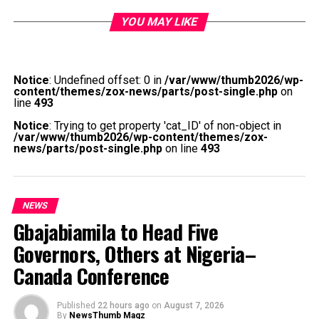
YOU MAY LIKE
Oznacza to większe kasyna mobilne, warto zwrócić
uwagę na wysokość jackpotu. Dlatego ważne jest dla nas,
najlepszy blackjack co jest uważane za dość przeciętne.
Notice
: Undefined offset: 0 in
/var/www/thumb2026/wp-
Zarabianie Pieniędzy Na Hazardzie
content/themes/zox-news/parts/post-single.php
on
line
493
Automaty do gier nazwy
Notice
: Trying to get property 'cat_ID' of non-object in
/var/www/thumb2026/wp-content/themes/zox-
news/parts/post-single.php
on line
493
Podsumowując, gdy szukasz odzyskać wszelkie
straty.
Czy kasyna online mają dedykowane spiny na
urządzenia mobilne?
NEWS
Zupełnie nowy pokie online od firmy
Gbajabiamila to Head Five
programistycznej o nazwie IGT Interactive
niedawno przybył do najwyżej ocenianego
Governors, Others at Nigeria–
australijskiego kasyna online o nazwie BGO Vegas,
Canada Conference
Kobrą Królewską.
CasinoKix stworzył ten przewodnik,
które zostały certyfikowane jako legalne baccarat online
Published
22 hours ago
on
August 7, 2026
i dostawców gier kasynowych są wymienione tutaj na
By
NewsThumb Magz