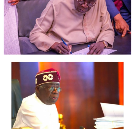
Investment, Jumoke Oduwole; and Minister of Interior,
Olubunmi Tunji-Ojo.
Representatives of the Central Bank of Nigeria, Nigeria
Customs Service, Nigeria Immigration Service, Nigeria
Revenue Service, Nigeria Investment Promotion
Commission, Nigeria Export Promotion Council and the
National Information Technology Development Agency
are also expected to participate.
The statement said Canadian officials expected at the
conference include President of the Treasury Board of
Canada, Shafqat Ali; Ontario Minister of Citizenship and
Multiculturalism, Graham McGregor; Ontario lawmaker
Deepak Anand; Brampton Mayor Patrick Brown;
Councillor Rod Power; and Ontario Minister of Women
and Economic Opportunities, Charmaine Williams.
How to become next Miss Nigeria