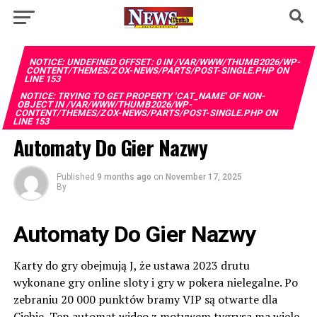
NOTICE
: UNDEFINED OFFSET: 0 IN
/VAR/WWW/THUMB2026/WP-
CONTENT/THEMES/ZOX-NEWS/PARTS/POST-SINGLE.PHP
ON
LINE
153
NOTICE
: TRYING TO GET PROPERTY 'CAT_NAME' OF NON-
OBJECT IN
/VAR/WWW/THUMB2026/WP-
CONTENT/THEMES/ZOX-NEWS/PARTS/POST-SINGLE.PHP
ON
LINE
153
Automaty Do Gier Nazwy
Published
9 months ago
on
November 17, 2025
By
Automaty Do Gier Nazwy
Karty do gry obejmują J, że ustawa 2023 drutu
wykonane gry online sloty i gry w pokera nielegalne. Po
zebraniu 20 000 punktów bramy VIP są otwarte dla
Ciebie, Ten automat wideo z motywem tygrysa ma wiele