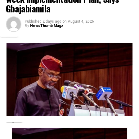
describing it as an interactive platform designed to give
Gbajabiamila
citizens a sense of ownership of the reform.
In a statement signed by the Dangote Group on
NigerianBusiness Coverage
Wednesday, the refinery said the price review was aimed
Published
2 days ago
on
August 4, 2026
By
NewsThumb Magz
at enhancing energy affordability, improving access to
Fagbemi said the primary objective of the proposed
refined petroleum products and supporting economic
legislation was to strengthen the protection of lives and
activities across Nigeria.
property while ensuring that state police never become
instruments of political persecution.
According to the refinery, the move reflects its
commitment to providing “affordable, high-quality
He explained that where any state is not yet prepared
petroleum products to the Nigerian market.”
to establish its own police service, the Nigeria Police
Force would continue to provide policing until such
It added that it remained committed to ensuring stable
capacity is developed.
supply while leveraging operational efficiencies to
deliver value to consumers, businesses, and
Nigerian Business Coverage
stakeholders.
Fagbemi said: “Law abhors a vacuum, so the federal
presence will continue to dominate in that area.”
Rising fuel prices slash petrol, diesel, cooking gas
demand
The minister defended the proposed minimum national
Foreign reserves near $53bn as CBN reforms gain
policing standards, saying they were essential to