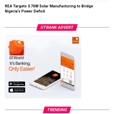
remain “exceptional, evidence-based, proportionate,
time-limited and reviewable”, while officers would
REA Targets 3.7GW Solar Manufacturing to Bridge
Nigeria’s Power Deficit
remain accountable to the Constitution rather than
political interests.
GTBANK ADVERT
He said no state would be permitted to commence
policing operations until it demonstrated readiness in
recruitment, training, equipment, pensions, complaints
handling, financial sustainability, firearms control and
independent oversight.
Gbajabiamila added: “Operational commencement must
be based on readiness, not announcement. Although
states could exceed national benchmarks, no Nigerian
should receive a lower standard of protection because
of where they reside.”
To encourage public participation, the Chief of Staff
called for memoranda and position papers from
TRENDING
Nigerians, civil society organisations, professional