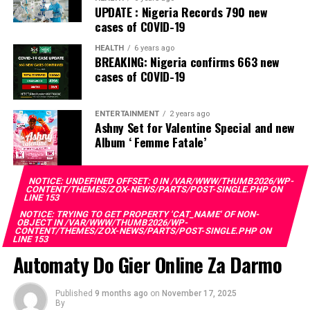
Gbajabiamila said the committee is expected to submit
UPDATE : Nigeria Records 790 new
an Executive Bill to President Bola Ahmed Tinubu on
cases of COVID-19
September 3.
HEALTH
6 years ago
BREAKING: Nigeria confirms 663 new
He said the package would go beyond draft legislation,
cases of COVID-19
adding that it would also provide the implementation
blueprint required to operationalise a dual federal-state
ENTERTAINMENT
2 years ago
policing architecture once the constitutional
Ashny Set for Valentine Special and new
amendment creating state police comes into force.
Album ‘ Femme Fatale’
Hailing the initiative, Ogun State Governor Dapo
NOTICE
: UNDEFINED OFFSET: 0 IN
/VAR/WWW/THUMB2026/WP-
Abiodun described the National Policing Bill as one of
CONTENT/THEMES/ZOX-NEWS/PARTS/POST-SINGLE.PHP
ON
LINE
153
President Tinubu’s most consequential reforms.
NOTICE
: TRYING TO GET PROPERTY 'CAT_NAME' OF NON-
OBJECT IN
/VAR/WWW/THUMB2026/WP-
Also assuring Nigerians of the prospects of the
CONTENT/THEMES/ZOX-NEWS/PARTS/POST-SINGLE.PHP
ON
LINE
153
initiative, the Attorney-General of the Federation and
Automaty Do Gier Online Za Darmo
Minister of Justice, Prince Lateef Fagbemi (SAN), said
the enforcement of national standards would prevent
Published
9 months ago
on
November 17, 2025
abuse of state police and protect citizens.
By