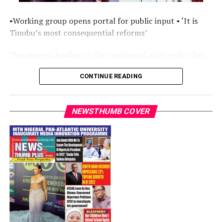
reducing reliance on imports, and supporting the
nation’s economic development through the supply of
•Working group opens portal for public input • ‘It is
world-class petroleum products.
Tinubu’s most consequential reforms’
“Dangote Petroleum Refinery has announced a
The process leading to the creation of state police has
reduction in the ex-depot prices of Premium Motor
been fast-tracked.
Spirit (PMS) and Automotive Gas Oil (Diesel),
CONTINUE READING
reaffirming its commitment to providing affordable,
A seven-week roadmap for the National Policing Bill
high-quality petroleum products to the Nigerian
commenced on July 27 and is expected to be completed
market.
NEWSTHUMB COVER
on September 14.
“Under the new pricing structure, the refinery has
Chairman of the Presidential Working Group on the
reduced the ex-depot price of PMS to N1,165 per litre,
National Policing Bill, Mr Femi Gbajabiamila, unveiled
down from N1,215 per litre, representing a reduction of
the action plan yesterday after the group’s meeting.
N50 per litre. Similarly, the ex-depot price of Diesel has
been reduced to N1,570 per litre from N1,650 per litre,
He said the seven-week work programme would proceed
amounting to a decrease of N80 per litre.
through simultaneous legal drafting, policy research,
data analysis and implementation modelling.
“The price review reflects Dangote Refinery’s ongoing
efforts to enhance energy affordability, improve access