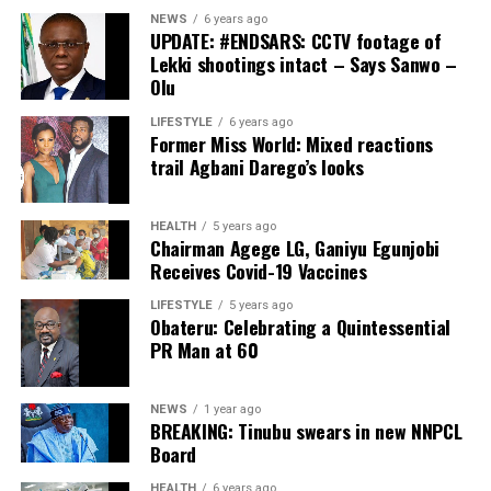
NEWS
6 years ago
bodies, security institutions and other stakeholders.
UPDATE: #ENDSARS: CCTV footage of
Lekki shootings intact – Says Sanwo –
He said a dedicated portal, nationalpolicingbill.com, had
Olu
gone live to receive submissions, with plans to migrate
it to a government domain.
LIFESTYLE
6 years ago
Former Miss World: Mixed reactions
trail Agbani Darego’s looks
On the financial implications of the reform,
Gbajabiamila said it was premature to estimate the cost,
noting that expenditure would be determined through
HEALTH
5 years ago
Chairman Agege LG, Ganiyu Egunjobi
empirical research conducted on a state-by-state basis.
Receives Covid-19 Vaccines
He dismissed fears that some states might lack the
LIFESTYLE
5 years ago
Obateru: Celebrating a Quintessential
capacity to establish police services.
PR Man at 60
However, Gbajabiamila explained that where a state is
genuinely unable to meet the prescribed standards, the
NEWS
1 year ago
Nigeria Police Force would continue to provide policing
BREAKING: Tinubu swears in new NNPCL
Board
services until the state becomes operational.
HEALTH
6 years ago