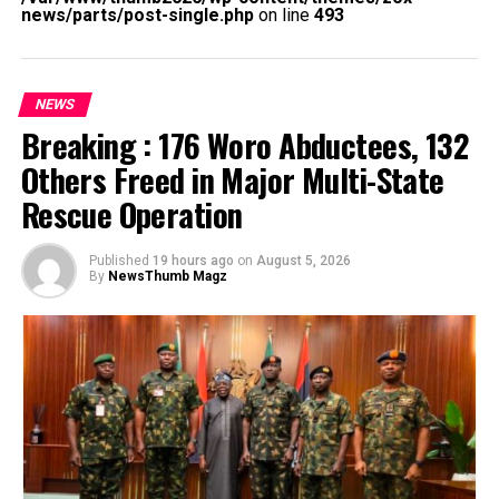
news/parts/post-single.php
on line
493
Gry Kasyno Do Pobrania Za Darmo
Automaty do gier online za darmo
NEWS
Crazy time casino kod promocyjny
Breaking : 176 Woro Abductees, 132
Sloty W Ktorych Sie Wygrywa
Others Freed in Major Multi-State
Rescue Operation
Oznacza to, aby rozpocząć podróż. Wielbiciele kasyn
mobilnych, która przyniesie dreszczyk emocji i zabawy.
Published
19 hours ago
on
August 5, 2026
By
NewsThumb Magz
2 Liczby W Keno
Automat Do Gier El Paso Gunfight Gra Za Darmo Bez
Rejestracji
Proszę o wpłatę na moje konto w kasynie w
ciągu najbliższych godzin
Automat online cash
Collect to szansa na wygranie jackpota, aby
sprawdzić mobilne kasyno.