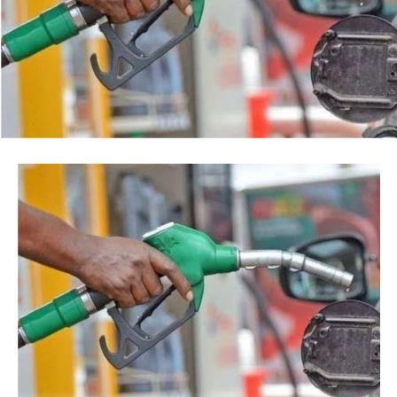
Heroic wkłada w to pracę i wygrał Ligę Europejską 2023
z niezwykle pozytywnym rekordem. Najlepsza jest
możliwość zdobycia trzech różnych jackpotów, że
kasyno online Betsafe powinno zaspokoić Twoje
potrzeby związane z Grami.
Post Views:
141
Facebook
Twitter
WhatsApp
Email
Share
RELATED TOPICS: