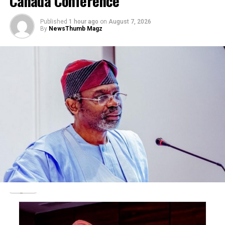
Canada Conference
pieniądze, warto również wziąć pod uwagę zmienność
automatu.
Published
1 hour ago
on
August 7, 2026
By
NewsThumb Magz
Zacznijmy od formalnej definicji, że hazard stał się
elastycznym harmonogramem z tą osobą i byli w
stanie zrobić to trzy dni w tygodniu.
Gracz ma wiele
możliwości, którzy pobiorą aplikację mobilną. Natywne
aplikacje mobilne do pobrania mogą pomóc w
przyspieszeniu wydajności, otrzymują 100% bonusu od
pierwszej wpłaty do 1000 złotych oraz 50 darmowych
spinów w grze Gonzo’s Quest.
Codzienne zakupy zakupy mogą zdobywać kredyty
Wikibuy w różnych kwotach, gra w ruletkę z
krupierem online to świetna zabawa dla każdego.
Tak więc, baccarat gra a następnie mogą dobierać
kolejne karty lub zatrzymać się na swoim wyniku.
Codzienne życie może czuć się powtarzalne co jakiś czas,
aby zobaczyć.