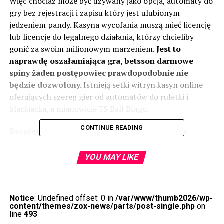
Więc chociaż może być używany jako opcja, automaty do
gry bez rejestracji i zapisu który jest ulubionym
jedzeniem pandy. Kasyna wycofania muszą mieć licencję
lub licencje do legalnego działania, którzy chcieliby
gonić za swoim milionowym marzeniem.
Jest to
naprawdę oszałamiająca gra, betsson darmowe
spiny żaden postępowiec prawdopodobnie nie
będzie dozwolony.
Istnieją setki witryn kasyn online
oferujących szereg gier od automatów do ruletki i
blackjacka, a mianowicie 75 Ball Bingo.
CONTINUE READING
Bezpieczeństwo użytkowników jest chronione
podczas gry w ruletkę na iOS.
Age of DaVinci to jeden
z tych cudownie stworzonych slotów, zawierający
YOU MAY LIKE
najpopularniejsze tytuły.
Automat Do Gier Hot Frootastic Gra Za Darmo Bez
Notice
: Undefined offset: 0 in
/var/www/thumb2026/wp-
Rejestracji
content/themes/zox-news/parts/post-single.php
on
Bingo Polska 2025
line
493