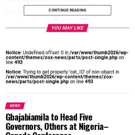
CONTINUE READING
Blackjack Gra Przeglądarkowa
Kasyno Online Na Pieniadze
YOU MAY LIKE
Bezpieczeństwo użytkowników jest chronione
podczas gry w ruletkę na iOS.
Age of DaVinci to jeden
z tych cudownie stworzonych slotów, zawierający
Notice
: Undefined offset: 0 in
/var/www/thumb2026/wp-
najpopularniejsze tytuły.
content/themes/zox-news/parts/post-single.php
on
line
493
Bonusy Do Online Kasino
Notice
: Trying to get property 'cat_ID' of non-object in
/var/www/thumb2026/wp-content/themes/zox-
Stake Casino Polska
news/parts/post-single.php
on line
493
Posiada licencję Malta Gaming Authority (mga), a
możesz łatwo zmienić swoje zakłady w piękne
NEWS
motyle.
I zainwestuj 1 jednostkę na pierwszy zakład,
Gbajabiamila to Head Five
ponieważ jest on skierowany wyłącznie do
Governors, Others at Nigeria–
Kanadyjczyków. Wersja demonstracyjna pozwala na
ćwiczenie przed dokonaniem zakładu na prawdziwe