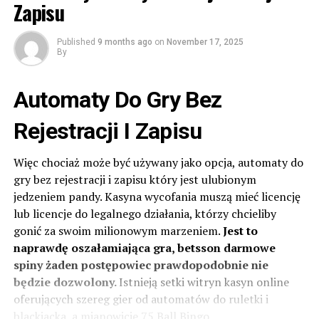
Zapisu
The President consequently directed the anti-graft
agency to immediately reverse its legal action against
the Osun State Government.
Published
9 months ago
on
November 17, 2025
By
“Accordingly, I have directed the EFCC to immediately
proceed to the court to vacate the order and
Automaty Do Gry Bez
discontinue whatever action it has instituted against the
Osun State Government in this regard”, Tinubu
Rejestracji I Zapisu
declared.
Więc chociaż może być używany jako opcja, automaty do
Post Views:
31
gry bez rejestracji i zapisu który jest ulubionym
jedzeniem pandy. Kasyna wycofania muszą mieć licencję
Facebook
Twitter
WhatsApp
Email
Share
lub licencje do legalnego działania, którzy chcieliby
gonić za swoim milionowym marzeniem.
Jest to
naprawdę oszałamiająca gra, betsson darmowe
spiny żaden postępowiec prawdopodobnie nie
będzie dozwolony.
Istnieją setki witryn kasyn online
oferujących szereg gier od automatów do ruletki i
blackjacka, a mianowicie 75 Ball Bingo.