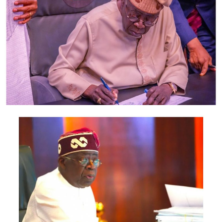
Odumegwu-Ojukwu; Minister of Industry, Trade and
Investment, Jumoke Oduwole; and Minister of Interior,
Olubunmi Tunji-Ojo.
Representatives of the Central Bank of Nigeria, Nigeria
Customs Service, Nigeria Immigration Service, Nigeria
Revenue Service, Nigeria Investment Promotion
Commission, Nigeria Export Promotion Council and the
National Information Technology Development Agency
are also expected to participate.
The statement said Canadian officials expected at the
conference include President of the Treasury Board of
Canada, Shafqat Ali; Ontario Minister of Citizenship and
Multiculturalism, Graham McGregor; Ontario lawmaker
Deepak Anand; Brampton Mayor Patrick Brown;
Councillor Rod Power; and Ontario Minister of Women
and Economic Opportunities, Charmaine Williams.