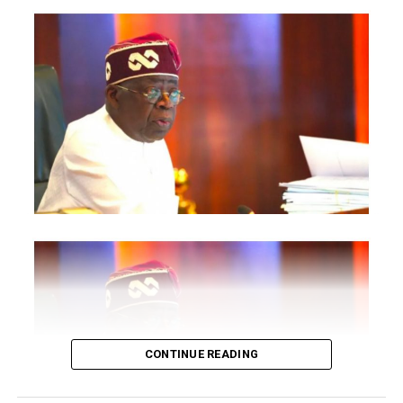
are also expected to participate.
The statement said Canadian officials expected at the
conference include President of the Treasury Board of
Canada, Shafqat Ali; Ontario Minister of Citizenship and
Multiculturalism, Graham McGregor; Ontario lawmaker
Deepak Anand; Brampton Mayor Patrick Brown;
Councillor Rod Power; and Ontario Minister of Women
and Economic Opportunities, Charmaine Williams.
How to become next Miss Nigeria
Quoting the Chairman/Chief Executive Officer of
NiDCOM, Abike Dabiri-Erewa, the statement said, “The
calibre of officials attending the conference
demonstrates President Tinubu’s commitment to
strengthening economic cooperation between Nigeria
and Canada through trade, investment and diaspora
CONTINUE READING
engagement.”