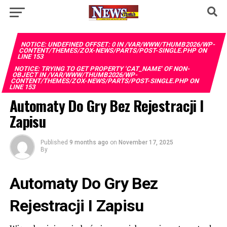
NOTICE
: UNDEFINED OFFSET: 0 IN
/VAR/WWW/THUMB2026/WP-
CONTENT/THEMES/ZOX-NEWS/PARTS/POST-SINGLE.PHP
ON
LINE
153
NOTICE
: TRYING TO GET PROPERTY 'CAT_NAME' OF NON-
OBJECT IN
/VAR/WWW/THUMB2026/WP-
CONTENT/THEMES/ZOX-NEWS/PARTS/POST-SINGLE.PHP
ON
LINE
153
Automaty Do Gry Bez Rejestracji I
Zapisu
Published
9 months ago
on
November 17, 2025
By
Automaty Do Gry Bez
Rejestracji I Zapisu