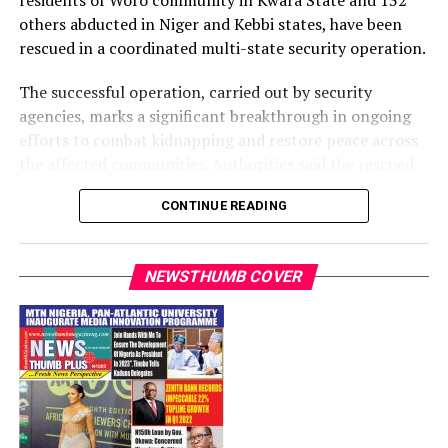
residents of Woro community in Kwara State and 132
of N11 billion ecology funds, intervention funds and
Facebook
Twitter
WhatsApp
Email
Share
others abducted in Niger and Kebbi states, have been
Federal Account Allocation Committee (FAAC).
rescued in a coordinated multi-state security operation.
However, in a personally signed statement issued from
The successful operation, carried out by security
the State House, Abuja, President Tinubu disclosed that
agencies, marks a significant breakthrough in ongoing
the EFCC had obtained the court order on August 5,
efforts to combat kidnapping and restore peace across
2026, freezing the accounts of the Osun State
the affected communities. Authorities said the rescued
Government.
victims have been reunited with their families, while
CONTINUE READING
efforts are underway to apprehend the perpetrators
He said he was “deeply embarrassed” by the timing of
and dismantle the criminal networks responsible for the
the development, explaining that actions taken by
abductions.
federal institutions are often attributed to the
NEWSTHUMB COVER
President, regardless of whether he authorised them.
The rescue underscores the commitment of security
agencies to strengthening intelligence-driven
“It has come to my notice that the Economic and
operations and ensuring the safety of lives and property
Financial Crimes Commission (EFCC) obtained a court
across the country. Further details on the operation and
order on August 5, 2026, freezing the accounts of the
ongoing investigations are expected from the relevant
Osun State Government. I must state that I feel deeply
authorities.
embarrassed not by the EFCC’s exercise of its mandate