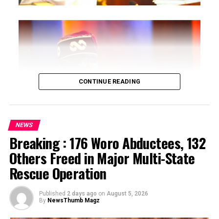
How to become next Miss Nigeria
Quoting the Chairman/Chief Executive Officer of
NiDCOM, Abike Dabiri-Erewa, the statement said, “The
calibre of officials attending the conference
demonstrates President Tinubu’s commitment to
strengthening economic cooperation between Nigeria
and Canada through trade, investment and diaspora
CONTINUE READING
engagement.”
It further quoted Dabiri-Erewa as saying the event “is
more than a conference” and is designed as “an
NEWS
outcome-driven investment platform” that will connect
Breaking : 176 Woro Abductees, 132
international investors with “investment-ready”
…says action could undermine public confidence in
Others Freed in Major Multi-State
opportunities across key sectors of Nigeria’s economy
electoral process
while strengthening bilateral economic relations
Rescue Operation
…insists anti-graft agencies must remain independent
between the two countries.
but avoid actions suggesting political interference
Published
2 days ago
on
August 5, 2026
According to the statement, the conference is being
By
NewsThumb Magz
President Bola Ahmed Tinubu on Thursday directed the
organised by NiDCOM in collaboration with the Nigerian