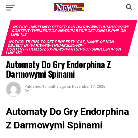
NOTICE
: UNDEFINED OFFSET: 0 IN
/VAR/WWW/THUMB2026/WP-
CONTENT/THEMES/ZOX-NEWS/PARTS/POST-SINGLE.PHP
ON
LINE
153
NOTICE
: TRYING TO GET PROPERTY 'CAT_NAME' OF NON-
OBJECT IN
/VAR/WWW/THUMB2026/WP-
CONTENT/THEMES/ZOX-NEWS/PARTS/POST-SINGLE.PHP
ON
LINE
153
Automaty Do Gry Endorphina Z
Darmowymi Spinami
Published
9 months ago
on
November 17, 2025
By
Automaty Do Gry Endorphina
Z Darmowymi Spinami