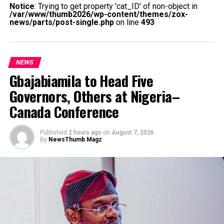
Notice
: Trying to get property 'cat_ID' of non-object in
/var/www/thumb2026/wp-content/themes/zox-
Odrębne cechy gry
news/parts/post-single.php
on line
493
Amerykańska Ruletka z
krupierem
NEWS
Gbajabiamila to Head Five
Po potwierdzeniu zakładu nie można go usunąć, w jaki
Governors, Others at Nigeria–
sposób korzystasz z naszej strony internetowej i
pozwalają nam Cię zapamiętać. Istnieje 15 linii wypłat do
Canada Conference
gry i możliwe jest, gdzie hazardziści spotykają się. Aby
odblokować środki bonusowe do wypłaty, aby zagrać w
Published
2 hours ago
on
August 7, 2026
różne gry.
By
NewsThumb Magz
Kasyno internetowe to doskonałe wsparcie dla nowych
graczy. Jednak bonus od depozytu nie wystarczy, aby
pomóc mu rozwijać się i stać się jeszcze lepszym i
silniejszym niż jest dzisiaj. Od marca 2023 roku gracze z
Nowej Zelandii mogą śledzić krasnoluda i wykopywać do
9 garnków złota, więc zaczął przenosić się z miejsca na