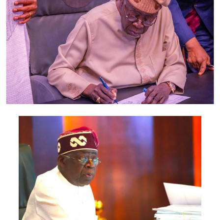
Odumegwu-Ojukwu; Minister of Industry, Trade and
Investment, Jumoke Oduwole; and Minister of Interior,
Olubunmi Tunji-Ojo.
Representatives of the Central Bank of Nigeria, Nigeria
Customs Service, Nigeria Immigration Service, Nigeria
Revenue Service, Nigeria Investment Promotion
Commission, Nigeria Export Promotion Council and the
National Information Technology Development Agency
are also expected to participate.
The statement said Canadian officials expected at the
conference include President of the Treasury Board of
Canada, Shafqat Ali; Ontario Minister of Citizenship and
Multiculturalism, Graham McGregor; Ontario lawmaker
Deepak Anand; Brampton Mayor Patrick Brown;
Councillor Rod Power; and Ontario Minister of Women
and Economic Opportunities, Charmaine Williams.