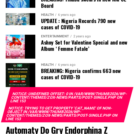
Board
of the forthcoming governorship poll.
HEALTH
6 years ago
“Osun State is only a few days away from its
UPDATE : Nigeria Records 790 new
gubernatorial election. Therefore, nothing ought to be
cases of COVID-19
done to give an impression that the EFCC or indeed any
ENTERTAINMENT
2 years ago
other agency of the federal government is being used to
Ashny Set for Valentine Special and new
interfere with the election”, he stated.
Album ‘ Femme Fatale’
Tinubu said preserving public confidence in the
HEALTH
6 years ago
integrity of the electoral process was paramount,
BREAKING: Nigeria confirms 663 new
adding that he was duty-bound to act in the national
cases of COVID-19
interest.
“Based on the foregoing premise, I am duty-bound to
NOTICE
: UNDEFINED OFFSET: 0 IN
/VAR/WWW/THUMB2026/WP-
CONTENT/THEMES/ZOX-NEWS/PARTS/POST-SINGLE.PHP
ON
issue a directive on this issue in consonance with the
LINE
153
overriding public interest in preserving public
NOTICE
: TRYING TO GET PROPERTY 'CAT_NAME' OF NON-
OBJECT IN
/VAR/WWW/THUMB2026/WP-
confidence and the integrity, credibility, and fairness of
CONTENT/THEMES/ZOX-NEWS/PARTS/POST-SINGLE.PHP
ON
LINE
153
our democratic process”, he said.
Automaty Do Gry Endorphina Z