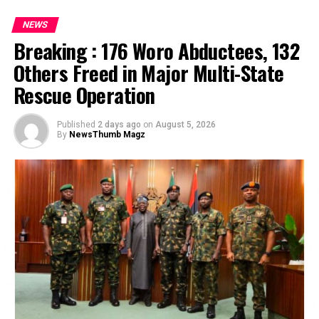
It further quoted Dabiri-Erewa as saying the event “is
more than a conference” and is designed as “an
NEWS
outcome-driven investment platform” that will connect
Breaking : 176 Woro Abductees, 132
international investors with “investment-ready”
…says action could undermine public confidence in
Others Freed in Major Multi-State
opportunities across key sectors of Nigeria’s economy
electoral process
while strengthening bilateral economic relations
Rescue Operation
…insists anti-graft agencies must remain independent
between the two countries.
but avoid actions suggesting political interference
Published
2 days ago
on
August 5, 2026
According to the statement, the conference is being
By
NewsThumb Magz
President Bola Ahmed Tinubu on Thursday directed the
organised by NiDCOM in collaboration with the Nigerian
Economic and Financial Crimes Commission (EFCC) to
High Commission in Ottawa, the Canadian High
immediately take steps to vacate a court order freezing
Commission in Abuja and other stakeholders.
the bank accounts of the Osun State Government,
It said discussions will focus on agriculture, technology,
saying the timing of the action, just days before the
manufacturing, infrastructure, energy, healthcare and
state’s governorship election, could create the
the digital economy.
impression of federal interference in the electoral
process.
Newsthumb reports that the Nigeria Diaspora
Investment Economic Conference is the first
The President said although he respects the
investment-focused forum organised by the Federal
constitutional independence of the anti-graft agency