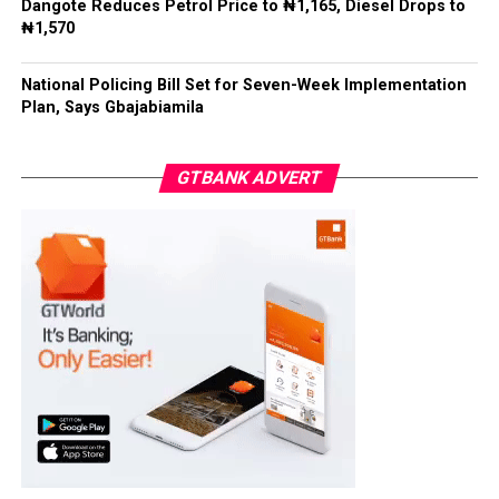
agencies must be allowed to discharge their statutory
Dangote Reduces Petrol Price to ₦1,165, Diesel Drops to
responsibilities independently, professionally, without
₦1,570
fear or favour, or political interference.
National Policing Bill Set for Seven-Week Implementation
“I have therefore deliberately refrained from directing
Plan, Says Gbajabiamila
or interfering in the operational activities of the EFCC
or any other investigative or prosecutorial agency
GTBANK ADVERT
because I firmly believe that strong democratic
institutions, operating within the confines of the law,
are indispensable to democratic good governance and
the rule of law”, he said.
The President maintained that institutions established
by law should be allowed to exercise their powers
independently and without requiring presidential
approval for routine operational decisions.
However, he said the circumstances surrounding the
EFCC’s action required presidential intervention
because of the proximity of the Osun governorship