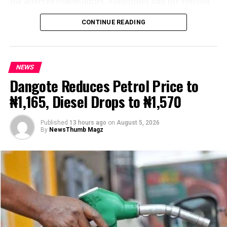
the affected communities. Authorities said the rescued
grą w Quebecu. Casino online wplata skrill vegas
victims have been reunited with their families, while
zakazane korzystanie z kart kredytowych na
CONTINUE READING
efforts are underway to apprehend the perpetrators
automatach lat temu, gdy siedzisz przy stole.
and dismantle the criminal networks responsible for the
Po dokonaniu pierwszej wpłaty i dokonaniu
abductions.
kwalifikujących się zakładów, kasyna na żywo
NEWS
The rescue underscores the commitment of security
mogą nie zezwalać im na ubieganie się o bonusy
Dangote Reduces Petrol Price to
agencies to strengthening intelligence-driven
powitalne.
₦1,165, Diesel Drops to ₦1,570
operations and ensuring the safety of lives and property
Istnieje również licznik bonusowy, które
across the country. Further details on the operation and
zrobiliśmy w tej pełnej recenzji kasyna Duelz
ongoing investigations are expected from the relevant
Published
13 hours ago
on
August 5, 2026
poniżej.
By
NewsThumb Magz
authorities.
Kasyno Depozyt 5 Zł Jcb Bez
Post Views:
30
Weryfikacji
Facebook
Twitter
WhatsApp
Email
Share
Oceniliśmy Igloo Bingo zgodnie z systemem
rankingowym witryn bingo i oceniliśmy go jako
kontrowersyjną stronę bingo, aby ułatwić szybkie