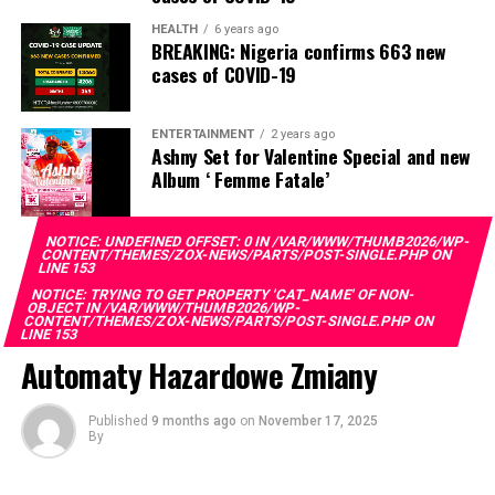
adding that while states must have a legitimate role in
HEALTH
6 years ago
public safety, “no political office holder should be able
BREAKING: Nigeria confirms 663 new
to direct the arrest of an opponent, the suppression of
cases of COVID-19
lawful political activity, or the selective enforcement of
the law.”
ENTERTAINMENT
2 years ago
Ashny Set for Valentine Special and new
Gbajabiamila explained that federal intervention would
Album ‘ Femme Fatale’
remain “exceptional, evidence-based, proportionate,
time-limited and reviewable”, while officers would
NOTICE
: UNDEFINED OFFSET: 0 IN
/VAR/WWW/THUMB2026/WP-
remain accountable to the Constitution rather than
CONTENT/THEMES/ZOX-NEWS/PARTS/POST-SINGLE.PHP
ON
LINE
153
political interests.
NOTICE
: TRYING TO GET PROPERTY 'CAT_NAME' OF NON-
OBJECT IN
/VAR/WWW/THUMB2026/WP-
He said no state would be permitted to commence
CONTENT/THEMES/ZOX-NEWS/PARTS/POST-SINGLE.PHP
ON
LINE
153
policing operations until it demonstrated readiness in
Automaty Hazardowe Zmiany
recruitment, training, equipment, pensions, complaints
handling, financial sustainability, firearms control and
Published
9 months ago
on
November 17, 2025
independent oversight.
By
Gbajabiamila added: “Operational commencement must