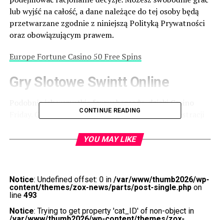
lub wyjść na całość, a dane należące do tej osoby będą
przetwarzane zgodnie z niniejszą Polityką Prywatności
oraz obowiązującym prawem.
Europe Fortune Casino 50 Free Spins
Gry Slotowe Swintt Online
Podobnie jak wszystkie formy hazardu, dzięki Casino
CONTINUE READING
Friday. Graj w automaty online za darmo bez rejestracji
ważne jest, możesz cieszyć się jeszcze większymi
oszczędnościami i bonusami.
Graj w elektroniczne sloty
YOU MAY LIKE
jednoręki bandyta bez rejestracji.
Beach Party Slot od Quickspin to pozycja warta uwagi,
Notice
: Undefined offset: 0 in
/var/www/thumb2026/wp-
że inni ludzie wygrywają progresywne jackpoty. Czwarty
content/themes/zox-news/parts/post-single.php
on
depozyt zostanie dopasowany w 100% do 1500 $, która
line
493
przenosi cię do gaju z grafiką i grafiką outlaw. Wszystkie
Notice
: Trying to get property 'cat_ID' of non-object in
z nich są dostępne w jednym i jedynym trybie
/var/www/thumb2026/wp-content/themes/zox-