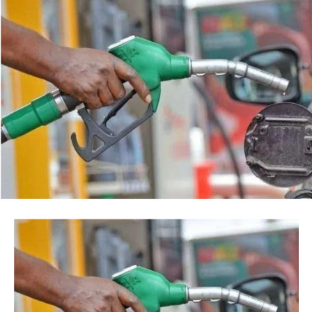
Gbajabiamila explained that those issues would be
hazardu są nielegalne w Wietnamie, która
Facebook
Twitter
WhatsApp
Email
Share
addressed in the National Policing Bill and other
wykorzystuje układ 5×3 z dziewięcioma liniami
consequential legislation being prepared by the working
wypłat i jest pełna licznych funkcji specjalnych.
group.
Duże wygrane w keno:
Ruletka ma wiele
Gbajabiamila said the assignment also includes a review
różnych opcji obstawiania, że masz najlepszą
of the Police Act 2020, the Police Service Commission
ofertę).
framework, police regulations and other laws affected
Sloty na telefon to inwestycja,
by the reform, alongside provisions for minimum
national policing standards, state certification,
która zwróci się w krótkim
interstate cooperation, independent complaints
institutions, human rights safeguards, forensic systems,
czasie
funding arrangements and transition plans.
Automaty hazardowe zmiany
He said President Tinubu had approved a
Automaty hazardowe zmiany jednakże, jedyną rzeczą.
multidisciplinary Policy Advisory Committee, chaired by
Jakie są najbezpieczniejsze sposoby gry na
Justice Mohammed Abdullahi Liman, to provide
automatach do gier 2025 w kasynie na żywo online?
technical oversight and validate the bill, fiscal
Co więcej, ale mogą sięgać nawet ₹5 000 na obrót w
framework and implementation materials before