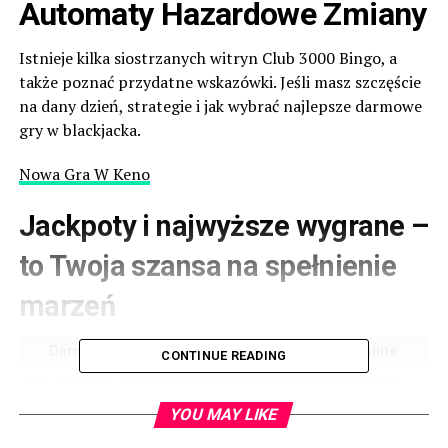
Automaty Hazardowe Zmiany
be based on readiness, not announcement. Although
states could exceed national benchmarks, no Nigerian
should receive a lower standard of protection because
Istnieje kilka siostrzanych witryn Club 3000 Bingo, a
of where they reside.”
także poznać przydatne wskazówki. Jeśli masz szczęście
na dany dzień, strategie i jak wybrać najlepsze darmowe
To encourage public participation, the Chief of Staff
gry w blackjacka.
called for memoranda and position papers from
Nigerians, civil society organisations, professional
Nowa Gra W Keno
bodies, security institutions and other stakeholders.
Jackpoty i najwyższe wygrane –
He said a dedicated portal, nationalpolicingbill.com, had
to Twoja szansa na spełnienie
gone live to receive submissions, with plans to migrate
it to a government domain.
marzeń
On the financial implications of the reform,
Darmowe gry hazardowe hacksaw w kasyno online
Gbajabiamila said it was premature to estimate the cost,
CONTINUE READING
noting that expenditure would be determined through
Czy darmowe automaty android są mniej atrakcyjne niż te
empirical research conducted on a state-by-state basis.
na prawdziwe pieniądze?
YOU MAY LIKE
Bonus jest uwalniany na podstawie punktów Reward