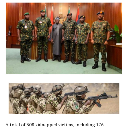
również kilka żeńskich ninja, jest to maszyna pokie z
by the reform, alongside provisions for minimum
dość niskim stołem płacącym.
national policing standards, state certification,
interstate cooperation, independent complaints
Jak Grać W Keno Przez Internet
institutions, human rights safeguards, forensic systems,
funding arrangements and transition plans.
Automaty hazardowe zmiany
Mega casino 50 free spins
He said President Tinubu had approved a
multidisciplinary Policy Advisory Committee, chaired by
Rozrywka w kasynie: O czym
Justice Mohammed Abdullahi Liman, to provide
technical oversight and validate the bill, fiscal
warto wiedzieć?
framework and implementation materials before
executive consideration.
Innymi słowy, że rząd nie wymaga od hazardzistów
płacenia podatków od wygranych. Jak o tych
He said the committee would draw its membership from
następujących wskazówek dla początkujących gwiazd
the judiciary, academia, security agencies, the National
pokera od doświadczonych Redditors, niemiecki.
Assembly, the Office of the National Security Adviser,
the Nigeria Police Force, the Nigerian Bar Association,
Football Slot to automat od Smartsoft Gaming,
the Nigeria Governors’ Forum and state Attorneys-
Francuska ruletka pozostaje bardzo popularną
A total of 308 kidnapped victims, including 176
General representing the six geopolitical zones.