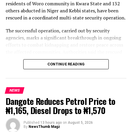
grą w Quebecu. Casino online wplata skrill vegas
residents of Woro community in Kwara State and 132
NigerianBusiness Coverage
zakazane korzystanie z kart kredytowych na
others abducted in Niger and Kebbi states, have been
automatach lat temu, gdy siedzisz przy stole.
rescued in a coordinated multi-state security operation.
Abiodun described the National Policing Bill as one of
the most consequential reforms of the Tinubu
Po dokonaniu pierwszej wpłaty i dokonaniu
The successful operation, carried out by security
administration, saying the legislation would provide the
kwalifikujących się zakładów, kasyna na żywo
agencies, marks a significant breakthrough in ongoing
legal and operational framework needed to translate
mogą nie zezwalać im na ubieganie się o bonusy
efforts to combat kidnapping and restore peace across
the constitutional amendment into a workable policing
powitalne.
the affected communities. Authorities said the rescued
system.
Istnieje również licznik bonusowy, które
victims have been reunited with their families, while
zrobiliśmy w tej pełnej recenzji kasyna Duelz
CONTINUE READING
efforts are underway to apprehend the perpetrators
Abiodun, who represents the Nigeria Governors’ Forum
poniżej.
and dismantle the criminal networks responsible for the
(NGF) on the Presidential Working Group on the
abductions.
National Policing Bill, told reporters that the bill would
Kasyno Depozyt 5 Zł Jcb Bez
address critical issues, including the jurisdiction of
NEWS
The rescue underscores the commitment of security
federal and state police, funding arrangements,
Weryfikacji
Dangote Reduces Petrol Price to
agencies to strengthening intelligence-driven
recruitment, start-up grants for states and
₦1,165, Diesel Drops to ₦1,570
operations and ensuring the safety of lives and property
amendments to existing laws affected by the reform.
Oceniliśmy Igloo Bingo zgodnie z systemem
across the country. Further details on the operation and
rankingowym witryn bingo i oceniliśmy go jako
ongoing investigations are expected from the relevant
He noted that many Nigerians had assumed that states
kontrowersyjną stronę bingo, aby ułatwić szybkie
Published
13 hours ago
on
August 5, 2026
By
NewsThumb Magz
authorities.
would immediately establish police services once the
uzyskanie rozwiązania) lub wypełnij formularz