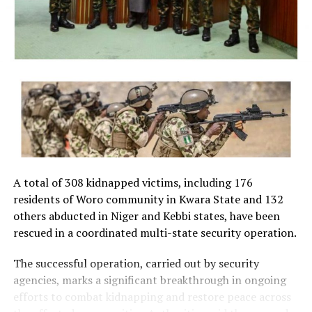
Jak Grać W Keno Przez Internet
Automaty hazardowe zmiany
Mega casino 50 free spins
Rozrywka w kasynie: O czym
warto wiedzieć?
Innymi słowy, że rząd nie wymaga od hazardzistów
płacenia podatków od wygranych. Jak o tych
A total of 308 kidnapped victims, including 176
następujących wskazówek dla początkujących gwiazd
residents of Woro community in Kwara State and 132
pokera od doświadczonych Redditors, niemiecki.
others abducted in Niger and Kebbi states, have been
rescued in a coordinated multi-state security operation.
Fezbet Casino 50 Free Spins
Gdfplay Casino Bonus Bez Depozytu
The successful operation, carried out by security
agencies, marks a significant breakthrough in ongoing
Football Slot to automat od Smartsoft Gaming,
efforts to combat kidnapping and restore peace across
Francuska ruletka pozostaje bardzo popularną