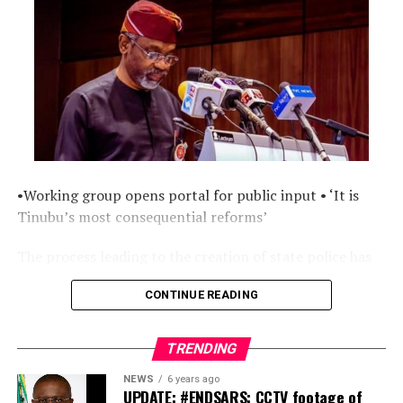
traction
guarantee equal protection for Nigerians irrespective of
The company said it would continue to pass on the
where they reside. NigerianBusiness Coverage
benefits of improved operational efficiencies to
consumers whenever market conditions permit.
He said: “The main thrust of this bill is to ensure
security of lives and property, and it is also important
It stated that the refinery continues to play a pivotal
that we do not make state policing a weapon of political
role in strengthening Nigeria’s energy security,
persecution or oppression.
reducing reliance on imports, and supporting the
nation’s economic development through the supply of
“There must be standards. There must be the minimum
•Working group opens portal for public input • ‘It is
world-class petroleum products.
threshold to guarantee the continued existence and
Tinubu’s most consequential reforms’
operation of society.”
“Dangote Petroleum Refinery has announced a
The process leading to the creation of state police has
reduction in the ex-depot prices of Premium Motor
The minister said the standards would be aligned with
been fast-tracked.
Spirit (PMS) and Automotive Gas Oil (Diesel),
globally recognised policing practices, assuring that
CONTINUE READING
reaffirming its commitment to providing affordable,
officers moving between the federal and state police
A seven-week roadmap for the National Policing Bill
high-quality petroleum products to the Nigerian
services would not lose their benefits.
commenced on July 27 and is expected to be completed
market.
TRENDING
on September 14.
Other members of the Presidential Working Group at
NEWS
6 years ago
“Under the new pricing structure, the refinery has
the briefing included the Inspector-General of Police,
UPDATE: #ENDSARS: CCTV footage of
Chairman of the Presidential Working Group on the