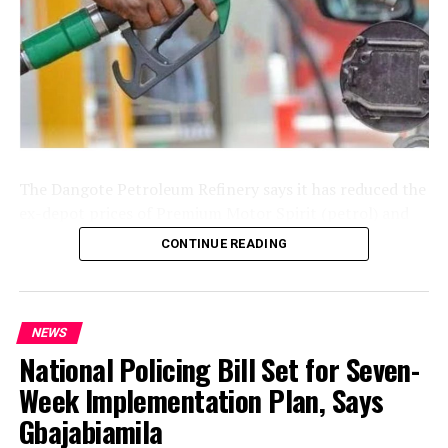
tytułach takich jak Gonzos Quest.
executive consideration.
Najlepsze Sloty One Night Casino
He said the committee would draw its membership from
W naszym kasynie czekają na Ciebie progresywne
the judiciary, academia, security agencies, the National
jackpoty.
Assembly, the Office of the National Security Adviser,
Post Views:
53
the Nigeria Police Force, the Nigerian Bar Association,
the Nigeria Governors’ Forum and state Attorneys-
Facebook
Twitter
WhatsApp
Email
Share
General representing the six geopolitical zones.
The Dangote Petroleum Refinery says it has reduced the
NigerianBusiness Coverage
ex-depot prices of Premium Motor Spirit (petrol) and
RELATED TOPICS:
Abiodun described the National Policing Bill as one of
Automotive Gas Oil (diesel) as part of efforts to make
CONTINUE READING
the most consequential reforms of the Tinubu
petroleum products more affordable.
administration, saying the legislation would provide the
Under the new pricing structure, the refinery reduced
legal and operational framework needed to translate
the price of petrol from N1,215 per litre to N1,165,
the constitutional amendment into a workable policing
NEWS
representing a N50 reduction, while diesel was cut from
system.
National Policing Bill Set for Seven-
N1,650 per litre to N1,570, amounting to an N80
Week Implementation Plan, Says
Abiodun, who represents the Nigeria Governors’ Forum
reduction.
Gbajabiamila
(NGF) on the Presidential Working Group on the
In a statement signed by the Dangote Group on