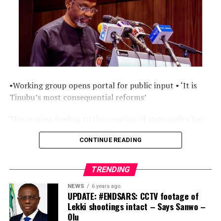
amendment was completed by the National Assembly,
benefits of improved operational efficiencies to
the next thing is for states to begin to implement their
consumers whenever market conditions permit.
various state policing systems.
It stated that the refinery continues to play a pivotal
“The truth is that what this working group is working
role in strengthening Nigeria’s energy security,
on is what would allow for the details of that
reducing reliance on imports, and supporting the
implementation, which will be reflected in the bill.”
nation’s economic development through the supply of
•Working group opens portal for public input • ‘It is
world-class petroleum products.
Abiodun dismissed insinuations that the Federal
Tinubu’s most consequential reforms’
Government was attempting to retain control over
“Dangote Petroleum Refinery has announced a
state policing through the proposed legislation,
The process leading to the creation of state police has
reduction in the ex-depot prices of Premium Motor
insisting that the bill was intended only to translate the
been fast-tracked.
Spirit (PMS) and Automotive Gas Oil (Diesel),
constitutional amendment into an effective and
CONTINUE READING
reaffirming its commitment to providing affordable,
workable legal framework.
A seven-week roadmap for the National Policing Bill
high-quality petroleum products to the Nigerian
commenced on July 27 and is expected to be completed
market.
TRENDING
He said: “Someone has to be responsible for ensuring
on September 14.
that the amendment now reflects in a bill that can be
NEWS
6 years ago
“Under the new pricing structure, the refinery has
UPDATE: #ENDSARS: CCTV footage of
operated, and that’s what we’re working on.”
Chairman of the Presidential Working Group on the
reduced the ex-depot price of PMS to N1,165 per litre,
Lekki shootings intact – Says Sanwo –
National Policing Bill, Mr Femi Gbajabiamila, unveiled
down from N1,215 per litre, representing a reduction of
Olu
The governor explained that the legislation would also