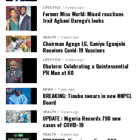
the action plan yesterday after the group’s meeting.
N50 per litre. Similarly, the ex-depot price of Diesel has
make consequential amendments to other existing laws,
LIFESTYLE
6 years ago
been reduced to N1,570 per litre from N1,650 per litre,
including the Firearms Act, while clearly defining the
Former Miss World: Mixed reactions
He said the seven-week work programme would proceed
amounting to a decrease of N80 per litre.
trail Agbani Darego’s looks
responsibilities of both federal and state police services.
through simultaneous legal drafting, policy research,
data analysis and implementation modelling.
“The price review reflects Dangote Refinery’s ongoing
He urged Nigerians to actively participate in shaping
HEALTH
5 years ago
efforts to enhance energy affordability, improve access
the proposed legislation through the newly launched
Chairman Agege LG, Ganiyu Egunjobi
Gbajabiamila added that the final submission would
to refined petroleum products, and support economic
public engagement portal, nationalpolicingbill.com,
Receives Covid-19 Vaccines
include schedules, an explanatory memorandum, a legal
activities across Nigeria,” the statement read partly.
describing it as an interactive platform designed to give
audit, a consequential amendments matrix, clause-by-
LIFESTYLE
5 years ago
citizens a sense of ownership of the reform.
Obateru: Celebrating a Quintessential
clause analysis, a state readiness framework, fiscal and
Post Views:
24
NigerianBusiness Coverage
PR Man at 60
implementation notes, a validation report, a risk
register and a digital archive.
Facebook
Twitter
WhatsApp
Email
Share
Fagbemi said the primary objective of the proposed
NEWS
1 year ago
legislation was to strengthen the protection of lives and
The Chief of Staff reiterated the Federal Government’s
BREAKING: Tinubu swears in new NNPCL
property while ensuring that state police never become
Board
commitment to decentralised policing that would not
instruments of political persecution.
undermine national unity or the rule of law.
HEALTH
6 years ago
UPDATE : Nigeria Records 790 new
He explained that where any state is not yet prepared
He said: “State police cannot mean 36 state militias,”
cases of COVID-19
to establish its own police service, the Nigeria Police
adding that while states must have a legitimate role in
HEALTH
6 years ago
Force would continue to provide policing until such
public safety, “no political office holder should be able