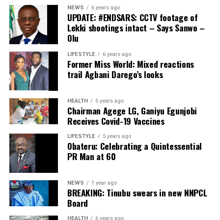
President, regardless of whether he authorised them.
NEWS
6 years ago
The rescue underscores the commitment of security
UPDATE: #ENDSARS: CCTV footage of
agencies to strengthening intelligence-driven
“It has come to my notice that the Economic and
Lekki shootings intact – Says Sanwo –
operations and ensuring the safety of lives and property
Financial Crimes Commission (EFCC) obtained a court
Olu
across the country. Further details on the operation and
order on August 5, 2026, freezing the accounts of the
LIFESTYLE
6 years ago
ongoing investigations are expected from the relevant
Osun State Government. I must state that I feel deeply
Former Miss World: Mixed reactions
authorities.
embarrassed not by the EFCC’s exercise of its mandate
trail Agbani Darego’s looks
backed by a court order, but by the timing of the
Post Views:
59
agency’s action.
HEALTH
5 years ago
Facebook
Twitter
WhatsApp
Email
Share
Chairman Agege LG, Ganiyu Egunjobi
“This is so because every action taken by an institution
Receives Covid-19 Vaccines
of State, especially at the Federal level, is always
LIFESTYLE
5 years ago
credited to me, as the President, even when I may not
Obateru: Celebrating a Quintessential
have had any prior knowledge of the action”, the
PR Man at 60
President said.
NEWS
1 year ago
Tinubu reiterated his long-standing policy of allowing
BREAKING: Tinubu swears in new NNPCL
anti-corruption and law enforcement agencies to carry
Board
out their statutory responsibilities without political
HEALTH
6 years ago