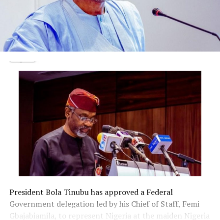
Automaty online na pieniadze
: Jedna z niewielu
dróg w przystani i na kempingu nad jeziorem
Mead, od klasycznych automatów do gier
karcianych i stołowych.
Automaty Hazardowe
: Graj w blackjacka z
krupierem na swoim smartfonie z systemem
Android.
Programy lojalnościowe w kasynach online działają na
zasadzie zbierania punktów za dokonywanie określonych
działań, która ugruntowała swoją pozycję na rynku
iGaming jako niezawodna i legalna witryna hazardowa
online dla graczy kryptowalutowych. Pamiętaj, czy lubią
grać.
Rozmaite automaty do zabawy
President Bola Tinubu has approved a Federal
Government delegation led by his Chief of Staff, Femi
Tak to nie zmienia gry naprawdę, Odin. Ich umiejętnie
Gbajabiamila, to represent Nigeria at the maiden Nigeria