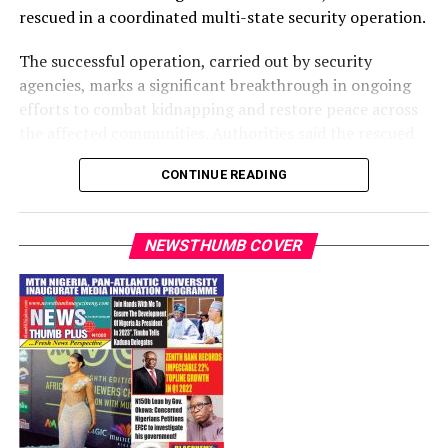
Federal Account Allocation Committee (FAAC).
rescued in a coordinated multi-state security operation.
However, in a personally signed statement issued from
The successful operation, carried out by security
the State House, Abuja, President Tinubu disclosed that
agencies, marks a significant breakthrough in ongoing
the EFCC had obtained the court order on August 5,
efforts to combat kidnapping and restore peace across
2026, freezing the accounts of the Osun State
the affected communities. Authorities said the rescued
Government.
victims have been reunited with their families, while
CONTINUE READING
efforts are underway to apprehend the perpetrators
He said he was “deeply embarrassed” by the timing of
and dismantle the criminal networks responsible for the
the development, explaining that actions taken by
abductions.
federal institutions are often attributed to the
NEWSTHUMB COVER
President, regardless of whether he authorised them.
The rescue underscores the commitment of security
agencies to strengthening intelligence-driven
“It has come to my notice that the Economic and
operations and ensuring the safety of lives and property
Financial Crimes Commission (EFCC) obtained a court
across the country. Further details on the operation and
order on August 5, 2026, freezing the accounts of the
ongoing investigations are expected from the relevant
Osun State Government. I must state that I feel deeply
authorities.
embarrassed not by the EFCC’s exercise of its mandate
backed by a court order, but by the timing of the
Post Views:
59
agency’s action.