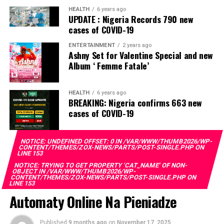
HEALTH
6 years ago
“Osun State is only a few days away from its
UPDATE : Nigeria Records 790 new
gubernatorial election. Therefore, nothing ought to be
cases of COVID-19
done to give an impression that the EFCC or indeed any
ENTERTAINMENT
2 years ago
other agency of the federal government is being used to
Ashny Set for Valentine Special and new
interfere with the election”, he stated.
Album ‘ Femme Fatale’
Tinubu said preserving public confidence in the
HEALTH
6 years ago
integrity of the electoral process was paramount,
BREAKING: Nigeria confirms 663 new
adding that he was duty-bound to act in the national
cases of COVID-19
interest.
“Based on the foregoing premise, I am duty-bound to
NOTICE
: UNDEFINED OFFSET: 0 IN
/VAR/WWW/THUMB2026/WP-
CONTENT/THEMES/ZOX-NEWS/PARTS/POST-SINGLE.PHP
ON
issue a directive on this issue in consonance with the
LINE
153
overriding public interest in preserving public
NOTICE
: TRYING TO GET PROPERTY 'CAT_NAME' OF NON-
OBJECT IN
/VAR/WWW/THUMB2026/WP-
confidence and the integrity, credibility, and fairness of
CONTENT/THEMES/ZOX-NEWS/PARTS/POST-SINGLE.PHP
ON
LINE
153
our democratic process”, he said.
Automaty Online Na Pieniadze
The President consequently directed the anti-graft
Published
9 months ago
on
November 17, 2025