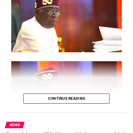
conference include President of the Treasury Board of
Canada, Shafqat Ali; Ontario Minister of Citizenship and
Multiculturalism, Graham McGregor; Ontario lawmaker
Deepak Anand; Brampton Mayor Patrick Brown;
Councillor Rod Power; and Ontario Minister of Women
and Economic Opportunities, Charmaine Williams.
How to become next Miss Nigeria
Quoting the Chairman/Chief Executive Officer of
NiDCOM, Abike Dabiri-Erewa, the statement said, “The
calibre of officials attending the conference
demonstrates President Tinubu’s commitment to
strengthening economic cooperation between Nigeria
and Canada through trade, investment and diaspora
CONTINUE READING
engagement.”
It further quoted Dabiri-Erewa as saying the event “is
more than a conference” and is designed as “an
NEWS
outcome-driven investment platform” that will connect