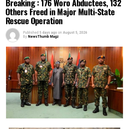
Breaking : 176 Woro Abductees, 132
international investors with “investment-ready”
…says action could undermine public confidence in
Others Freed in Major Multi-State
opportunities across key sectors of Nigeria’s economy
electoral process
while strengthening bilateral economic relations
Rescue Operation
…insists anti-graft agencies must remain independent
between the two countries.
but avoid actions suggesting political interference
Published
5 days ago
on
August 5, 2026
According to the statement, the conference is being
By
NewsThumb Magz
President Bola Ahmed Tinubu on Thursday directed the
organised by NiDCOM in collaboration with the Nigerian
Economic and Financial Crimes Commission (EFCC) to
High Commission in Ottawa, the Canadian High
immediately take steps to vacate a court order freezing
Commission in Abuja and other stakeholders.
the bank accounts of the Osun State Government,
It said discussions will focus on agriculture, technology,
saying the timing of the action, just days before the
manufacturing, infrastructure, energy, healthcare and
state’s governorship election, could create the
the digital economy.
impression of federal interference in the electoral
process.
Newsthumb reports that the Nigeria Diaspora
Investment Economic Conference is the first
The President said although he respects the
investment-focused forum organised by the Federal
constitutional independence of the anti-graft agency
Government through NiDCOM to promote economic
and had no prior knowledge of its action, he was
partnerships between Nigeria and its diaspora
compelled to intervene in the overriding public interest