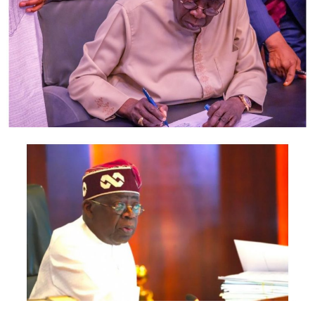
Investment, Jumoke Oduwole; and Minister of Interior,
Olubunmi Tunji-Ojo.
Representatives of the Central Bank of Nigeria, Nigeria
Customs Service, Nigeria Immigration Service, Nigeria
Revenue Service, Nigeria Investment Promotion
Commission, Nigeria Export Promotion Council and the
National Information Technology Development Agency
are also expected to participate.
The statement said Canadian officials expected at the
conference include President of the Treasury Board of
Canada, Shafqat Ali; Ontario Minister of Citizenship and
Multiculturalism, Graham McGregor; Ontario lawmaker
Deepak Anand; Brampton Mayor Patrick Brown;
Councillor Rod Power; and Ontario Minister of Women
and Economic Opportunities, Charmaine Williams.
How to become next Miss Nigeria