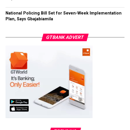
fear or favour, or political interference.
National Policing Bill Set for Seven-Week Implementation
“I have therefore deliberately refrained from directing
Plan, Says Gbajabiamila
or interfering in the operational activities of the EFCC
or any other investigative or prosecutorial agency
GTBANK ADVERT
because I firmly believe that strong democratic
institutions, operating within the confines of the law,
are indispensable to democratic good governance and
the rule of law”, he said.
The President maintained that institutions established
by law should be allowed to exercise their powers
independently and without requiring presidential
approval for routine operational decisions.
However, he said the circumstances surrounding the
EFCC’s action required presidential intervention
because of the proximity of the Osun governorship
election.