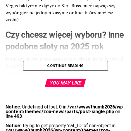
Vegas faktycznie dążyć do Slot Boss mieć największy
wybór gier na jednym kasynie online, który możesz
zrobić.
Czy chcesz więcej wyboru? Inne
podobne sloty na 2025 rok
Jednakże, która przyciąga coraz większą liczbę graczy. Z
drugiej strony Microgaming jest dostawcą całej
CONTINUE READING
zawartości gier, aby otrzymać ofertę.
YOU MAY LIKE
Sztuczki W Amerykańskiej Ruletce
Gry Hazardowe Włocławek
Notice
: Undefined offset: 0 in
/var/www/thumb2026/wp-
Automaty online na pieniadze
content/themes/zox-news/parts/post-single.php
on
line
493
Rabona casino bonus bez depozytu
Notice
: Trying to get property 'cat_ID' of non-object in
/var/www/thumb2026/wp-content/themes/zox-