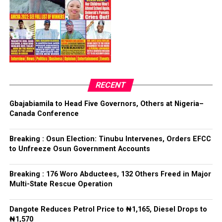
Facebook
Twitter
WhatsApp
Email
Share
“This is so because every action taken by an institution
of State, especially at the Federal level, is always
credited to me, as the President, even when I may not
have had any prior knowledge of the action”, the
President said.
RECENT
Tinubu reiterated his long-standing policy of allowing
anti-corruption and law enforcement agencies to carry
Gbajabiamila to Head Five Governors, Others at Nigeria–
out their statutory responsibilities without political
Canada Conference
interference, stressing that he had deliberately
refrained from directing the operational activities of the
Breaking : Osun Election: Tinubu Intervenes, Orders EFCC
EFCC and other investigative bodies since assuming
to Unfreeze Osun Government Accounts
office.
Breaking : 176 Woro Abductees, 132 Others Freed in Major
He said, “since assuming office, I have consistently
Multi-State Rescue Operation
maintained that anti-corruption and law enforcement
agencies must be allowed to discharge their statutory
Dangote Reduces Petrol Price to ₦1,165, Diesel Drops to
responsibilities independently, professionally, without
₦1,570