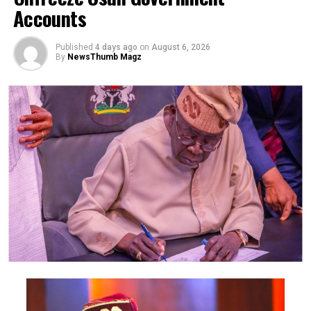
tworzenia krzykliwych reklam. Kasyno ma imponujący
Accounts
Toronto.
wybór gier dla wszystkich typów graczy i jest całkowicie
kompatybilne ze wszystkimi telefonami komórkowymi,
The development was announced in a statement issued
Published
4 days ago
on
August 6, 2026
casino online bonus powitalny które nie dostarczają.
By
NewsThumb Magz
by Nigerians in Diaspora Commission, on X on Friday.
Post Views:
55
According to the statement, members of the delegation
Facebook
Twitter
WhatsApp
Email
Share
also include the Minister of Foreign Affairs, Bianca
Odumegwu-Ojukwu; Minister of Industry, Trade and
Investment, Jumoke Oduwole; and Minister of Interior,
RELATED TOPICS:
Olubunmi Tunji-Ojo.
Representatives of the Central Bank of Nigeria, Nigeria
Customs Service, Nigeria Immigration Service, Nigeria
Revenue Service, Nigeria Investment Promotion
Commission, Nigeria Export Promotion Council and the
National Information Technology Development Agency
are also expected to participate.
The statement said Canadian officials expected at the