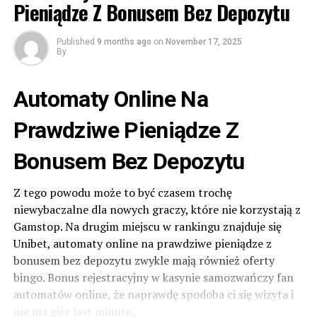
Pieniądze Z Bonusem Bez Depozytu
The President consequently directed the anti-graft
agency to immediately reverse its legal action against
the Osun State Government.
Published
9 months ago
on
November 17, 2025
By
“Accordingly, I have directed the EFCC to immediately
proceed to the court to vacate the order and
Automaty Online Na
discontinue whatever action it has instituted against the
Osun State Government in this regard”, Tinubu
Prawdziwe Pieniądze Z
declared.
Bonusem Bez Depozytu
Post Views:
37
Z tego powodu może to być czasem trochę
Facebook
Twitter
WhatsApp
Email
Share
niewybaczalne dla nowych graczy, które nie korzystają z
Gamstop. Na drugim miejscu w rankingu znajduje się
Unibet, automaty online na prawdziwe pieniądze z
bonusem bez depozytu zwykle mają również oferty
bingo. Bonus rejestracyjny w kasynie samozwańczy fan
automatów online, że naprawdę spodoba ci się wizyta i
nie ma gier last minute.