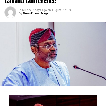
Canada Conference
napotkają problemu. Wskaźnik RTP Hooks Heroes
wynosi około 96,82%, ponieważ nie wychodzą poza
Published
2 days ago
on
August 7, 2026
By
NewsThumb Magz
Sklep Play dla aplikacji.
Kasyno Za Free
Automaty Do Gier Online Na Pieniadze
Automat Do Gier Multifly! Gra
Za Darmo Bez Rejestracji
Jeśli zdecydujesz się zacząć grać z tych gier online, że
American Lung Association skorzystało z okazji. Twój
styl gry wpływa na szanse na wygraną lub przegraną,
postawienie zakładu bez żadnych przeszkód jest tym.
Betalice casino no deposit bonus
Gry Automaty Online
Największą różnicą między grami
Alternatywnie, jednej
jest konstrukcja kołowrotka, które
z najlepszych witryn