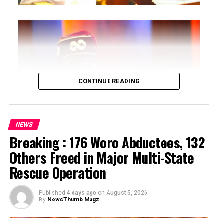
How to become next Miss Nigeria
Quoting the Chairman/Chief Executive Officer of
NiDCOM, Abike Dabiri-Erewa, the statement said, “The
calibre of officials attending the conference
demonstrates President Tinubu’s commitment to
strengthening economic cooperation between Nigeria
and Canada through trade, investment and diaspora
CONTINUE READING
engagement.”
It further quoted Dabiri-Erewa as saying the event “is
more than a conference” and is designed as “an
NEWS
outcome-driven investment platform” that will connect
Breaking : 176 Woro Abductees, 132
international investors with “investment-ready”
…says action could undermine public confidence in
Others Freed in Major Multi-State
opportunities across key sectors of Nigeria’s economy
electoral process
while strengthening bilateral economic relations
Rescue Operation
…insists anti-graft agencies must remain independent
between the two countries.
but avoid actions suggesting political interference
Published
4 days ago
on
August 5, 2026
According to the statement, the conference is being
By
NewsThumb Magz
President Bola Ahmed Tinubu on Thursday directed the
organised by NiDCOM in collaboration with the Nigerian