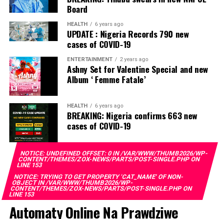
Board
of the forthcoming governorship poll.
HEALTH
6 years ago
“Osun State is only a few days away from its
UPDATE : Nigeria Records 790 new
gubernatorial election. Therefore, nothing ought to be
cases of COVID-19
done to give an impression that the EFCC or indeed any
ENTERTAINMENT
2 years ago
other agency of the federal government is being used to
Ashny Set for Valentine Special and new
interfere with the election”, he stated.
Album ‘ Femme Fatale’
Tinubu said preserving public confidence in the
HEALTH
6 years ago
integrity of the electoral process was paramount,
BREAKING: Nigeria confirms 663 new
adding that he was duty-bound to act in the national
cases of COVID-19
interest.
“Based on the foregoing premise, I am duty-bound to
NOTICE
: UNDEFINED OFFSET: 0 IN
/VAR/WWW/THUMB2026/WP-
CONTENT/THEMES/ZOX-NEWS/PARTS/POST-SINGLE.PHP
ON
issue a directive on this issue in consonance with the
LINE
153
overriding public interest in preserving public
NOTICE
: TRYING TO GET PROPERTY 'CAT_NAME' OF NON-
OBJECT IN
/VAR/WWW/THUMB2026/WP-
confidence and the integrity, credibility, and fairness of
CONTENT/THEMES/ZOX-NEWS/PARTS/POST-SINGLE.PHP
ON
LINE
153
our democratic process”, he said.
Automaty Online Na Prawdziwe