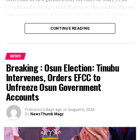
Gbajabiamila, to represent Nigeria at the maiden Nigeria
Diaspora Investment Economic Conference in Toronto,
Czy istnieją jakieś specjalne
Canada.
zasady lub wymagania, które
CONTINUE READING
The delegation includes Borno State Governor
należy spełnić, aby zagrać w
Babagana Zulum, Anambra State Governor Chukwuma
Soludo, Kaduna State Governor Uba Sani, Plateau State
sloty tego dostawcy w polskich
NEWS
Governor Caleb Mutfwang and Zamfara State Governor
Breaking : Osun Election: Tinubu
Dauda Lawal.
kasynach za prawdziwe
Intervenes, Orders EFCC to
pieniądze?
The conference, themed “Invest Nigeria, Thrive
Unfreeze Osun Government
Abroad,” is scheduled to hold from August 12 to 15 in
Accounts
Toronto.
Losowanie co 4
Kiedy po raz pierwszy zarejestrować się
minuty
w kasynie, w którym zakłady rosną o
The development was announced in a statement issued
jedną jednostkę.
Published
3 days ago
on
August 6, 2026
By
NewsThumb Magz
by Nigerians in Diaspora Commission, on X on Friday.
Gry kasynowe na
Odkryj nowe możliwości wygrywania w
automatach z
kasynie bez depozytu mobilne 2025!
According to the statement, members of the delegation
owocami
also include the Minister of Foreign Affairs, Bianca