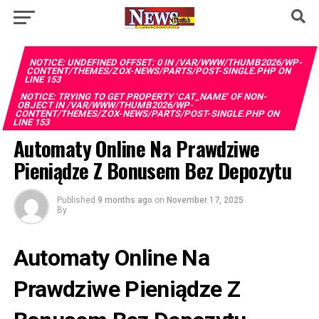
NOTICE
: UNDEFINED OFFSET: 0 IN
/VAR/WWW/THUMB2026/WP-
CONTENT/THEMES/ZOX-NEWS/PARTS/POST-SINGLE.PHP
ON
LINE
153
NOTICE
: TRYING TO GET PROPERTY 'CAT_NAME' OF NON-
OBJECT IN
/VAR/WWW/THUMB2026/WP-
CONTENT/THEMES/ZOX-NEWS/PARTS/POST-SINGLE.PHP
ON
LINE
153
Automaty Online Na Prawdziwe
Pieniądze Z Bonusem Bez Depozytu
Published
9 months ago
on
November 17, 2025
By
Automaty Online Na
Prawdziwe Pieniądze Z