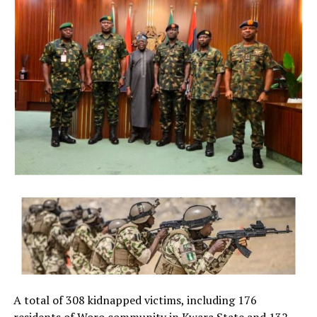
Economic and Financial Crimes Commission (EFCC) to
High Commission in Ottawa, the Canadian High
immediately take steps to vacate a court order freezing
Commission in Abuja and other stakeholders.
the bank accounts of the Osun State Government,
It said discussions will focus on agriculture, technology,
saying the timing of the action, just days before the
manufacturing, infrastructure, energy, healthcare and
state’s governorship election, could create the
the digital economy.
impression of federal interference in the electoral
process.
Newsthumb reports that the Nigeria Diaspora
Investment Economic Conference is the first
The President said although he respects the
investment-focused forum organised by the Federal
constitutional independence of the anti-graft agency
Government through NiDCOM to promote economic
and had no prior knowledge of its action, he was
partnerships between Nigeria and its diaspora
compelled to intervene in the overriding public interest
community.
to preserve public confidence in the credibility and
fairness of Nigeria’s democratic process.
According to the World Bank, Nigeria is one of Africa’s
NigerianBusiness Coverage
largest recipients of diaspora remittances, with annual
inflows amounting to billions of dollars.
The EFCC had on Wednesday froze the accounts of the
Osun State Government, placing a Post No Debit (PND),
A total of 308 kidnapped victims, including 176
Post Views:
35
on its First Bank account, alleging fraudulent handling