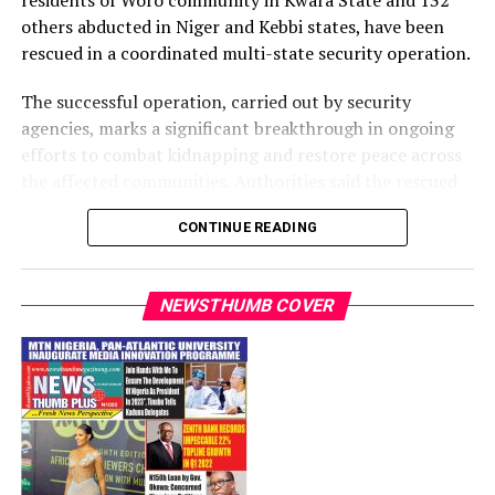
residents of Woro community in Kwara State and 132
of N11 billion ecology funds, intervention funds and
Facebook
Twitter
WhatsApp
Email
Share
others abducted in Niger and Kebbi states, have been
Federal Account Allocation Committee (FAAC).
rescued in a coordinated multi-state security operation.
However, in a personally signed statement issued from
The successful operation, carried out by security
the State House, Abuja, President Tinubu disclosed that
agencies, marks a significant breakthrough in ongoing
the EFCC had obtained the court order on August 5,
efforts to combat kidnapping and restore peace across
2026, freezing the accounts of the Osun State
the affected communities. Authorities said the rescued
Government.
victims have been reunited with their families, while
CONTINUE READING
efforts are underway to apprehend the perpetrators
He said he was “deeply embarrassed” by the timing of
and dismantle the criminal networks responsible for the
the development, explaining that actions taken by
abductions.
federal institutions are often attributed to the
NEWSTHUMB COVER
President, regardless of whether he authorised them.
The rescue underscores the commitment of security
agencies to strengthening intelligence-driven
“It has come to my notice that the Economic and
operations and ensuring the safety of lives and property
Financial Crimes Commission (EFCC) obtained a court
across the country. Further details on the operation and
order on August 5, 2026, freezing the accounts of the
ongoing investigations are expected from the relevant
Osun State Government. I must state that I feel deeply
authorities.
embarrassed not by the EFCC’s exercise of its mandate