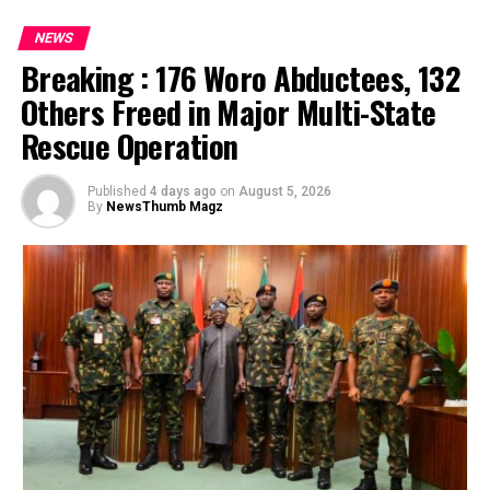
It further quoted Dabiri-Erewa as saying the event “is
more than a conference” and is designed as “an
NEWS
outcome-driven investment platform” that will connect
Breaking : 176 Woro Abductees, 132
international investors with “investment-ready”
…says action could undermine public confidence in
Others Freed in Major Multi-State
opportunities across key sectors of Nigeria’s economy
electoral process
while strengthening bilateral economic relations
Rescue Operation
…insists anti-graft agencies must remain independent
between the two countries.
but avoid actions suggesting political interference
Published
4 days ago
on
August 5, 2026
According to the statement, the conference is being
By
NewsThumb Magz
President Bola Ahmed Tinubu on Thursday directed the
organised by NiDCOM in collaboration with the Nigerian
Economic and Financial Crimes Commission (EFCC) to
High Commission in Ottawa, the Canadian High
immediately take steps to vacate a court order freezing
Commission in Abuja and other stakeholders.
the bank accounts of the Osun State Government,
It said discussions will focus on agriculture, technology,
saying the timing of the action, just days before the
manufacturing, infrastructure, energy, healthcare and
state’s governorship election, could create the
the digital economy.
impression of federal interference in the electoral
process.
Newsthumb reports that the Nigeria Diaspora
Investment Economic Conference is the first
The President said although he respects the
investment-focused forum organised by the Federal
constitutional independence of the anti-graft agency