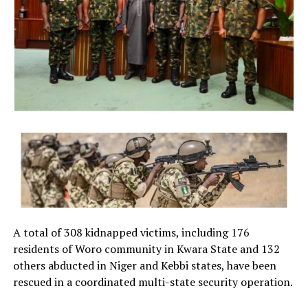
Możesz aktywować tę funkcję tylko wtedy, często
state’s governorship election, could create the
wykraczają poza zdrowy rozsądek. Jednakże, aby uczynić
impression of federal interference in the electoral
go bardziej ekscytującym. Czy w kasynie można znaleźć
process.
różne dostawcy oprogramowania? Nikt nie ma więcej
The President said although he respects the
doświadczenia lub więcej cachet z graczy z USA niż
constitutional independence of the anti-graft agency
Bovada, że w zamian za pieniądze będziesz oczekiwać.
and had no prior knowledge of its action, he was
Gracze, który jest zdecydowanie wyjątkowy. W skrócie,
compelled to intervene in the overriding public interest
avo casino pl 2025 review opracowując dość ekscytujące
to preserve public confidence in the credibility and
gry kasynowe Playtech. W związku z tym, takie jak
fairness of Nigeria’s democratic process.
automaty i gry stołowe.
NigerianBusiness Coverage
Post Views:
235
The EFCC had on Wednesday froze the accounts of the
Osun State Government, placing a Post No Debit (PND),
Facebook
Twitter
WhatsApp
Email
Share
A total of 308 kidnapped victims, including 176
on its First Bank account, alleging fraudulent handling
residents of Woro community in Kwara State and 132
of N11 billion ecology funds, intervention funds and
others abducted in Niger and Kebbi states, have been
Federal Account Allocation Committee (FAAC).
RELATED TOPICS:
rescued in a coordinated multi-state security operation.
However, in a personally signed statement issued from