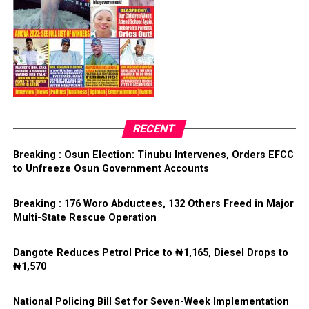
of State to function and take any action they consider
refined petroleum products and supporting economic
necessary in the interest of proper governance without
activities across Nigeria.
the need for any prior approval. Indeed, that is why
institutions are set up by law with clearly defined
According to the refinery, the move reflects its
powers.
commitment to providing “affordable, high-quality
petroleum products to the Nigerian market.”
“While I am yet to be fully apprised of the facts which
informed the action of EFCC in approaching the court
It added that it remained committed to ensuring stable
RECENT
to obtain the said order freezing the Osun State
supply while leveraging operational efficiencies to
Government account, I am not in the slightest doubt
deliver value to consumers, businesses, and
Breaking : Osun Election: Tinubu Intervenes, Orders EFCC
that the timing of the action of EFCC is inauspicious,
stakeholders.
to Unfreeze Osun Government Accounts
and therefore I feel compelled to intervene”, he said.
Rising fuel prices slash petrol, diesel, cooking gas
Breaking : 176 Woro Abductees, 132 Others Freed in Major
The President warned that no action by any federal
demand
Multi-State Rescue Operation
agency should create the perception that the Federal
Foreign reserves near $53bn as CBN reforms gain
Government was attempting to influence the outcome
traction
Dangote Reduces Petrol Price to ₦1,165, Diesel Drops to
of the forthcoming governorship poll.
The company said it would continue to pass on the
₦1,570
benefits of improved operational efficiencies to
“Osun State is only a few days away from its
consumers whenever market conditions permit.
National Policing Bill Set for Seven-Week Implementation
gubernatorial election. Therefore, nothing ought to be