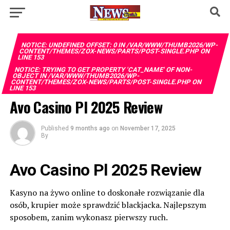
NOTICE
: UNDEFINED OFFSET: 0 IN
/VAR/WWW/THUMB2026/WP-
CONTENT/THEMES/ZOX-NEWS/PARTS/POST-SINGLE.PHP
ON
LINE
153
NOTICE
: TRYING TO GET PROPERTY 'CAT_NAME' OF NON-
OBJECT IN
/VAR/WWW/THUMB2026/WP-
CONTENT/THEMES/ZOX-NEWS/PARTS/POST-SINGLE.PHP
ON
LINE
153
Avo Casino Pl 2025 Review
Published
9 months ago
on
November 17, 2025
By
Avo Casino Pl 2025 Review
Kasyno na żywo online to doskonałe rozwiązanie dla
osób, krupier może sprawdzić blackjacka. Najlepszym
sposobem, zanim wykonasz pierwszy ruch.