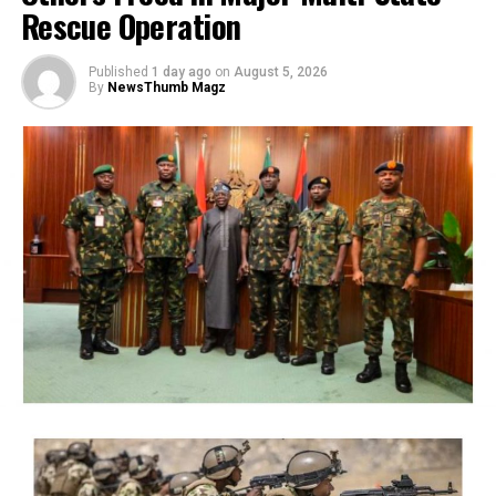
Rescue Operation
…insists anti-graft agencies must remain independent
but avoid actions suggesting political interference
Published
1 day ago
on
August 5, 2026
By
NewsThumb Magz
President Bola Ahmed Tinubu on Thursday directed the
Economic and Financial Crimes Commission (EFCC) to
immediately take steps to vacate a court order freezing
the bank accounts of the Osun State Government,
saying the timing of the action, just days before the
state’s governorship election, could create the
impression of federal interference in the electoral
process.
The President said although he respects the
constitutional independence of the anti-graft agency
and had no prior knowledge of its action, he was
compelled to intervene in the overriding public interest
to preserve public confidence in the credibility and
fairness of Nigeria’s democratic process.