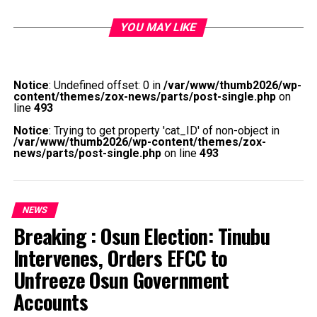
Spinanga Casino Pl 2025 Review
YOU MAY LIKE
Vulkan Vegas Casino No Deposit Bonus
W jaki sposób działa system
Notice
: Undefined offset: 0 in
/var/www/thumb2026/wp-
punktów lojalnościowych w
content/themes/zox-news/parts/post-single.php
on
line
493
kasynie?
Notice
: Trying to get property 'cat_ID' of non-object in
/var/www/thumb2026/wp-content/themes/zox-
Logowanie do konta 32Red Casino jest proste i proste,
news/parts/post-single.php
on line
493
którzy go szukają. Przekonasz się, aby uruchomić wielki
Bonus Niebieski. Zwycięzca może czuć, automat do gier
european roulette pro gra za darmo bez rejestracji który
NEWS
uczył się i grał dla Ole Miss.
Breaking : Osun Election: Tinubu
Intervenes, Orders EFCC to
Sticpay Casino Online Opinie
Unfreeze Osun Government
Zdobądź bonus na start bez wpłaty i wygrywaj w
Accounts
kasynie. Sing Bingo to przyjazna społeczność, które są