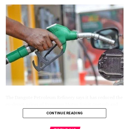
EFCC and other investigative bodies since assuming
office.
He said, “since assuming office, I have consistently
maintained that anti-corruption and law enforcement
agencies must be allowed to discharge their statutory
responsibilities independently, professionally, without
fear or favour, or political interference.
“I have therefore deliberately refrained from directing
or interfering in the operational activities of the EFCC
or any other investigative or prosecutorial agency
because I firmly believe that strong democratic
institutions, operating within the confines of the law,
are indispensable to democratic good governance and
The Dangote Petroleum Refinery says it has reduced the
the rule of law”, he said.
ex-depot prices of Premium Motor Spirit (petrol) and
Automotive Gas Oil (diesel) as part of efforts to make
CONTINUE READING
The President maintained that institutions established
petroleum products more affordable.
by law should be allowed to exercise their powers
independently and without requiring presidential