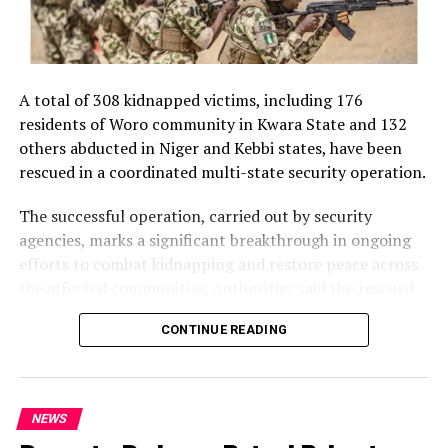
NigerianBusiness Coverage
Nowe Maszyny Rolnicze
The EFCC had on Wednesday froze the accounts of the
Post Views:
46
Osun State Government, placing a Post No Debit (PND),
A total of 308 kidnapped victims, including 176
on its First Bank account, alleging fraudulent handling
Facebook
Twitter
WhatsApp
Email
Share
residents of Woro community in Kwara State and 132
of N11 billion ecology funds, intervention funds and
others abducted in Niger and Kebbi states, have been
Federal Account Allocation Committee (FAAC).
rescued in a coordinated multi-state security operation.
RELATED TOPICS:
However, in a personally signed statement issued from
The successful operation, carried out by security
the State House, Abuja, President Tinubu disclosed that
agencies, marks a significant breakthrough in ongoing
the EFCC had obtained the court order on August 5,
efforts to combat kidnapping and restore peace across
2026, freezing the accounts of the Osun State
the affected communities. Authorities said the rescued
Government.
victims have been reunited with their families, while
CONTINUE READING
efforts are underway to apprehend the perpetrators
He said he was “deeply embarrassed” by the timing of
and dismantle the criminal networks responsible for the
the development, explaining that actions taken by
abductions.
federal institutions are often attributed to the
President, regardless of whether he authorised them.
NEWS
The rescue underscores the commitment of security