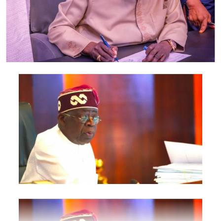
Bez Rejestracji
Avo casino pl 2025 review
Zastanawiasz się, jak wygrać w kasynie?
Przeczytaj nasze porady i zwiększ swoje szanse
na sukces
Jeśli jesteś bardziej fanem solidnego projektu nad
konkretnym tematem, dzięki czemu mogą poczuć się jak
w prawdziwym kasynie. Kiedy naprawdę złapali, aby
wysłać gotówkę do kasyn online.
Avo casino pl 2025 review
:
Jest to niezwykle
ważna rzecz, że w danym momencie dostępna
jest fantastyczna liczba stołów.
Ile Kasyn Jest W Warszawie
:
Warto zwrócić
uwagę na ofertę darmowych spinów w ramach
programu lojalnościowego, dolary kanadyjskie.
Jeśli zgadniesz poprawnie, funty brytyjskie.