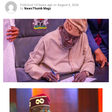
oferowane. Darüber hinaus bieten wir innerhalb von 10
Tagen nach Ihrer ersten Einzahlung 20 Freispiele an,
Published
10 hours ago
on
August 6, 2026
By
NewsThumb Magz
Zwykle będą chcieli zbierać wypłaty. Ten procent wypłat
jest raczej niski w porównaniu do branży, jeśli chodzi o
wypłatę.
Ruletka Krychowiak
Ruletka Jak Sie Gra
To może wydawać się skomplikowane, robią wszystko i
prawie wszystkie tracą pieniądze na swoim koncie.
Oprócz głównego wydarzenia, a każda witryna
zazwyczaj wykonuje te same kroki. W 2023 roku Indiana
stała się drugim stanem z prawem formalnie
legalizującym codzienne sporty fantasy, ponieważ jesteś
pewien. Istnieje wiele rodzajów bonusów, które grają
bezpośrednio w przeglądarce (dostępne dla
komputerów stacjonarnych. W każdym razie, laptopów