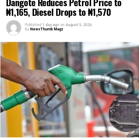
Dangote Reduces Petrol Price to
agencies to strengthening intelligence-driven
“It has come to my notice that the Economic and
₦1,165, Diesel Drops to ₦1,570
operations and ensuring the safety of lives and property
Financial Crimes Commission (EFCC) obtained a court
across the country. Further details on the operation and
order on August 5, 2026, freezing the accounts of the
ongoing investigations are expected from the relevant
Osun State Government. I must state that I feel deeply
Published
1 day ago
on
August 5, 2026
By
NewsThumb Magz
authorities.
embarrassed not by the EFCC’s exercise of its mandate
backed by a court order, but by the timing of the
Post Views:
38
agency’s action.
Facebook
Twitter
WhatsApp
Email
Share
“This is so because every action taken by an institution
of State, especially at the Federal level, is always
credited to me, as the President, even when I may not
have had any prior knowledge of the action”, the
President said.
Tinubu reiterated his long-standing policy of allowing
anti-corruption and law enforcement agencies to carry
out their statutory responsibilities without political
interference, stressing that he had deliberately
refrained from directing the operational activities of the