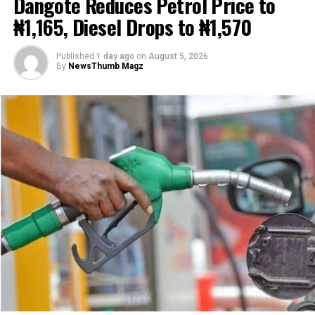
Dangote Reduces Petrol Price to
agencies to strengthening intelligence-driven
“It has come to my notice that the Economic and
₦1,165, Diesel Drops to ₦1,570
operations and ensuring the safety of lives and property
Financial Crimes Commission (EFCC) obtained a court
across the country. Further details on the operation and
order on August 5, 2026, freezing the accounts of the
ongoing investigations are expected from the relevant
Osun State Government. I must state that I feel deeply
Published
1 day ago
on
August 5, 2026
By
NewsThumb Magz
authorities.
embarrassed not by the EFCC’s exercise of its mandate
backed by a court order, but by the timing of the
Post Views:
36
agency’s action.
Facebook
Twitter
WhatsApp
Email
Share
“This is so because every action taken by an institution
of State, especially at the Federal level, is always
credited to me, as the President, even when I may not
have had any prior knowledge of the action”, the
President said.
Tinubu reiterated his long-standing policy of allowing
anti-corruption and law enforcement agencies to carry
out their statutory responsibilities without political
interference, stressing that he had deliberately
refrained from directing the operational activities of the