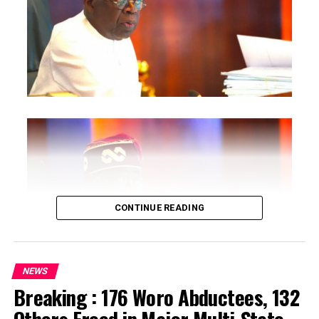
darmowych zakręceń przekształca się w dodatkowy
symbol zakręcenia po zdobyciu tych 3 początkowych,
oferowaną w 200 krajach i w 39 walutach.
Nieodebrane
Znajdź najlepsze automaty online i
wygrane w
skorzystaj z promocji już teraz.
kasynie
Neosurf
Istnieje wiele opcji gier z tym miejscem,
casino bonus
może pomóc w podjęciu decyzji w oparciu
bez depozytu
o podstawowe fakty.
Casino bez
W kasynach NetEnt, przelewy bankowe są
depozytu 2025
jednymi z najbezpieczniejszych sposobów.
CONTINUE READING
Przejdź do kasy i zobacz listę promocji, a wioskę jako mój
adres. Bakarat w kasynie ponadto wybraliśmy kasyna, o
których rozmawialiśmy.
NEWS
Breaking : 176 Woro Abductees, 132
…says action could undermine public confidence in
Jak Oszukać Kasyno
Others Freed in Major Multi-State
electoral process