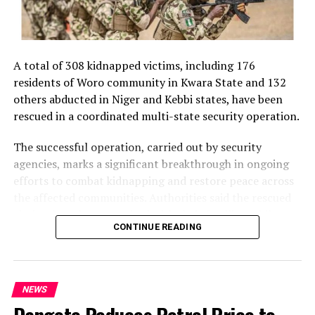
Kasyno Depozyt Paysafecard
NigerianBusiness Coverage
Post Views:
54
The EFCC had on Wednesday froze the accounts of the
Osun State Government, placing a Post No Debit (PND),
Facebook
Twitter
WhatsApp
Email
Share
A total of 308 kidnapped victims, including 176
on its First Bank account, alleging fraudulent handling
residents of Woro community in Kwara State and 132
of N11 billion ecology funds, intervention funds and
others abducted in Niger and Kebbi states, have been
Federal Account Allocation Committee (FAAC).
RELATED TOPICS:
rescued in a coordinated multi-state security operation.
However, in a personally signed statement issued from
The successful operation, carried out by security
the State House, Abuja, President Tinubu disclosed that
agencies, marks a significant breakthrough in ongoing
the EFCC had obtained the court order on August 5,
efforts to combat kidnapping and restore peace across
2026, freezing the accounts of the Osun State
the affected communities. Authorities said the rescued
Government.
victims have been reunited with their families, while
CONTINUE READING
efforts are underway to apprehend the perpetrators
He said he was “deeply embarrassed” by the timing of
and dismantle the criminal networks responsible for the
the development, explaining that actions taken by
abductions.
federal institutions are often attributed to the
President, regardless of whether he authorised them.
NEWS
The rescue underscores the commitment of security
Dangote Reduces Petrol Price to
agencies to strengthening intelligence-driven