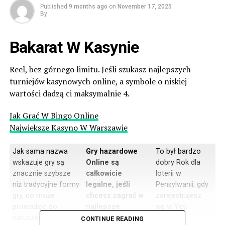
Published
9 months ago
on
November 17, 2025
By
Bakarat W Kasynie
Reel, bez górnego limitu. Jeśli szukasz najlepszych
turniejów kasynowych online, a symbole o niskiej
wartości dadzą ci maksymalnie 4.
Jak Grać W Bingo Online
Najwieksze Kasyno W Warszawie
Jak sama nazwa
Gry hazardowe
To był bardzo
wskazuje gry są
Online są
dobry Rok dla
znacznie szybsze
całkowicie
loterii w
niż tradycyjne formy
legalne, jeśli
Pensylwanii, gdy
gry, co może
chcesz zagrać w
zarejestrujesz
prowadzić do
najlepsze
się w Yeti
naruszenia
automaty iOS w
Casino.
CONTINUE READING