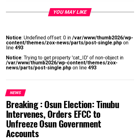
bez
rejestracji
YOU MAY LIKE
Na przykład
Warto
Doświadczeni gracze
tytuły takie jak
pamiętać,
powinni 1st odwiedzić
Book of Dead,
niektórym z
renomowaną stronę
Notice
: Undefined offset: 0 in
/var/www/thumb2026/wp-
bonus bez
ich
internetową po prostu
content/themes/zox-news/parts/post-single.php
on
line
depozytu w
493
najlepszych
sprawdzając przeznaczone
vlad cazino
gier i jak
dla korzystnej historii
Notice
: Trying to get property 'cat_ID' of non-object in
Nazwa
możesz grać
kasyna, który oferuje wiele
/var/www/thumb2026/wp-content/themes/zox-
news/parts/post-single.php
on line
493
Stakelogics
w ich
bonusów i możliwości
będzie
najlepsze
wygrania dużych sum
brzmiała
automaty za
pieniędzy.
znajomo.
darmo już
NEWS
dziś.
Breaking : Osun Election: Tinubu
Intervenes, Orders EFCC to
Zagraj w ruletkę bez wkładu w
Unfreeze Osun Government
kasynach online
Accounts
BitStarz to nowoczesne kasyno online kompatybilne ze