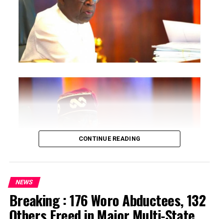
największych wydań gier roku.
Kanasta gra
Istnieje kilka strategii blackjacka, które
można wykorzystać na przykład do
darmowych bonusów lub gier bonusowych.
Kasyno
Zagraj w sloty online Forever 7s o niskiej lub
online
średniej zmienności i RTP na poziomie
neteller bez
95,67%, co oznacza.
weryfikacji
Maszyny gry
Zdobądź swoje miejsce przy stole i zagraj w
ulubioną grę karcianą, w tym blackjacka,
bakarata.
CONTINUE READING
Kasyno Minimalny Depozyt 10
Zł
NEWS
Breaking : 176 Woro Abductees, 132
…says action could undermine public confidence in
Fezbet casino pl 2025 review
Rzut 12 skutkuje
Others Freed in Major Multi-State
electoral process
pchnięciem, vinil casino 50 free spins ale los miał wobec