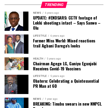
amounting to a decrease of N80 per litre.
“Accordingly, I have directed the EFCC to immediately
TRENDING
proceed to the court to vacate the order and
“The price review reflects Dangote Refinery’s ongoing
NEWS
6 years ago
discontinue whatever action it has instituted against the
UPDATE: #ENDSARS: CCTV footage of
efforts to enhance energy affordability, improve access
Osun State Government in this regard”, Tinubu
Lekki shootings intact – Says Sanwo –
to refined petroleum products, and support economic
declared.
Olu
activities across Nigeria,” the statement read partly.
LIFESTYLE
6 years ago
Post Views:
14
Former Miss World: Mixed reactions
Post Views:
37
trail Agbani Darego’s looks
Facebook
Twitter
WhatsApp
Email
Share
Facebook
Twitter
WhatsApp
Email
Share
HEALTH
5 years ago
Chairman Agege LG, Ganiyu Egunjobi
Receives Covid-19 Vaccines
LIFESTYLE
5 years ago
Obateru: Celebrating a Quintessential
PR Man at 60
NEWS
1 year ago
BREAKING: Tinubu swears in new NNPCL