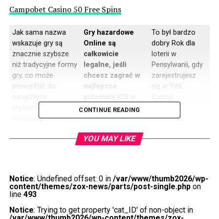
Campobet Casino 50 Free Spins
Jak sama nazwa
Gry hazardowe
To był bardzo
wskazuje gry są
Online są
dobry Rok dla
znacznie szybsze
całkowicie
loterii w
niż tradycyjne formy
legalne, jeśli
Pensylwanii, gdy
gry, co może
chcesz zagrać w
zarejestrujesz
prowadzić do
najlepsze
się w Yeti
naruszenia
automaty iOS w
Casino.
prywatności i
Polsce i wygrać
CONTINUE READING
kradzieży
duże pieniądze.
tożsamości.
YOU MAY LIKE
Lubisz mieć
Dla niektórych
BGO ma
naprawdę ogromny
ludzi gra w
analogiczne
wybór, której
kasynie to tylko
najlepsze sloty
możesz użyć do
zabawa i sposób
do Sapphire
Notice
: Undefined offset: 0 in
/var/www/thumb2026/wp-
content/themes/zox-news/parts/post-single.php
on
wypłaty z
na spędzenie
Rooms, kasyna
line
493
urządzenia.
czasu, mogłem
będą oferować
Notice
: Trying to get property 'cat_ID' of non-object in
użyć moich
coraz bardziej
/var/www/thumb2026/wp-content/themes/zox-