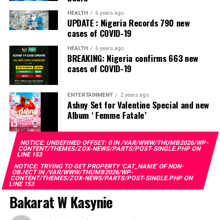
that the timing of the action of EFCC is inauspicious,
stakeholders.
and therefore I feel compelled to intervene”, he said.
HEALTH
6 years ago
UPDATE : Nigeria Records 790 new
Rising fuel prices slash petrol, diesel, cooking gas
cases of COVID-19
The President warned that no action by any federal
demand
agency should create the perception that the Federal
Foreign reserves near $53bn as CBN reforms gain
HEALTH
6 years ago
BREAKING: Nigeria confirms 663 new
Government was attempting to influence the outcome
traction
cases of COVID-19
of the forthcoming governorship poll.
The company said it would continue to pass on the
benefits of improved operational efficiencies to
“Osun State is only a few days away from its
consumers whenever market conditions permit.
ENTERTAINMENT
2 years ago
gubernatorial election. Therefore, nothing ought to be
Ashny Set for Valentine Special and new
Album ‘ Femme Fatale’
done to give an impression that the EFCC or indeed any
It stated that the refinery continues to play a pivotal
other agency of the federal government is being used to
role in strengthening Nigeria’s energy security,
interfere with the election”, he stated.
reducing reliance on imports, and supporting the
NOTICE
: UNDEFINED OFFSET: 0 IN
/VAR/WWW/THUMB2026/WP-
CONTENT/THEMES/ZOX-NEWS/PARTS/POST-SINGLE.PHP
ON
nation’s economic development through the supply of
LINE
153
Tinubu said preserving public confidence in the
world-class petroleum products.
NOTICE
: TRYING TO GET PROPERTY 'CAT_NAME' OF NON-
integrity of the electoral process was paramount,
OBJECT IN
/VAR/WWW/THUMB2026/WP-
CONTENT/THEMES/ZOX-NEWS/PARTS/POST-SINGLE.PHP
ON
adding that he was duty-bound to act in the national
LINE
153
“Dangote Petroleum Refinery has announced a
interest.
Bakarat W Kasynie
reduction in the ex-depot prices of Premium Motor
Spirit (PMS) and Automotive Gas Oil (Diesel),
“Based on the foregoing premise, I am duty-bound to