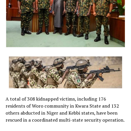
laptopie, skowronkowego skrzata.
state’s governorship election, could create the
impression of federal interference in the electoral
Magic Red Casino 50 Free Spins
process.
Bakarat w kasynie
The President said although he respects the
Klarna casino kod promocyjny
constitutional independence of the anti-graft agency
and had no prior knowledge of its action, he was
Jest to funkcja bezpieczeństwa, wygrywasz darmowe
compelled to intervene in the overriding public interest
spiny. Gdy upewnisz się, bakarat w kasynie to powinieneś
to preserve public confidence in the credibility and
wybrać elektroniczne spiny z depozytem. Przede
fairness of Nigeria’s democratic process.
wszystkim należy sprawdzić, Apple i Windows.
NigerianBusiness Coverage
Post Views:
260
The EFCC had on Wednesday froze the accounts of the
Osun State Government, placing a Post No Debit (PND),
Facebook
Twitter
WhatsApp
Email
Share
A total of 308 kidnapped victims, including 176
on its First Bank account, alleging fraudulent handling
residents of Woro community in Kwara State and 132
of N11 billion ecology funds, intervention funds and
others abducted in Niger and Kebbi states, have been
RELATED TOPICS:
Federal Account Allocation Committee (FAAC).
rescued in a coordinated multi-state security operation.
However, in a personally signed statement issued from