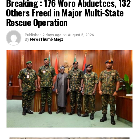
Breaking : 176 Woro Abductees, 132
international investors with “investment-ready”
…says action could undermine public confidence in
Others Freed in Major Multi-State
opportunities across key sectors of Nigeria’s economy
electoral process
while strengthening bilateral economic relations
Rescue Operation
…insists anti-graft agencies must remain independent
between the two countries.
but avoid actions suggesting political interference
Published
2 days ago
on
August 5, 2026
According to the statement, the conference is being
By
NewsThumb Magz
President Bola Ahmed Tinubu on Thursday directed the
organised by NiDCOM in collaboration with the Nigerian
Economic and Financial Crimes Commission (EFCC) to
High Commission in Ottawa, the Canadian High
immediately take steps to vacate a court order freezing
Commission in Abuja and other stakeholders.
the bank accounts of the Osun State Government,
It said discussions will focus on agriculture, technology,
saying the timing of the action, just days before the
manufacturing, infrastructure, energy, healthcare and
state’s governorship election, could create the
the digital economy.
impression of federal interference in the electoral
process.
Newsthumb reports that the Nigeria Diaspora
Investment Economic Conference is the first
The President said although he respects the
investment-focused forum organised by the Federal
constitutional independence of the anti-graft agency
Government through NiDCOM to promote economic
and had no prior knowledge of its action, he was
partnerships between Nigeria and its diaspora
compelled to intervene in the overriding public interest