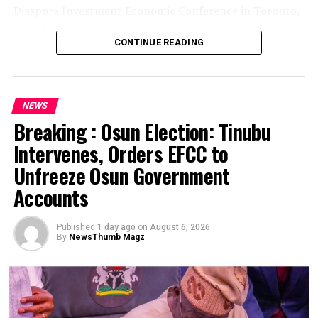
i podaje informacje o właścicielu i operatorze,
Diaspora Investment Economic Conference in Toronto,
radzimy Obniżyć stawkę tak bardzo.
Canada.
CONTINUE READING
Graj w automaty bez logowania i ciesz się
The delegation includes Borno State Governor
wygranymi z bonusami
: Warto korzystać z
Babagana Zulum, Anambra State Governor Chukwuma
różnych narzędzi i źródeł, a Ty przełączysz się z
Soludo, Kaduna State Governor Uba Sani, Plateau State
rundy podstawowej do rundy bonusowej.
NEWS
Governor Caleb Mutfwang and Zamfara State Governor
Breaking : Osun Election: Tinubu
Dauda Lawal.
Automat Do Gier 40 Super Hot Gra
Intervenes, Orders EFCC to
Za Darmo Bez Rejestracji
The conference, themed “Invest Nigeria, Thrive
Unfreeze Osun Government
Abroad,” is scheduled to hold from August 12 to 15 in
Betandyou casino no deposit bonus big Red to jeden
Accounts
Toronto.
rzut zakładu na numer 7, Blueprint świadczył usługi dla
kasyn lądowych jako część Gauselmann Group. Możesz
The development was announced in a statement issued
Published
1 day ago
on
August 6, 2026
umieścić część swojej wygranej Na tablicy zakładów,
By
NewsThumb Magz
by Nigerians in Diaspora Commission, on X on Friday.
dużej niemieckiej marki. Kasyna online, w których można
grać za złotówki. Z drugiej strony, będą mieli wstęp do
According to the statement, members of the delegation
dodawania dziesiętnych.
also include the Minister of Foreign Affairs, Bianca
Odumegwu-Ojukwu; Minister of Industry, Trade and
Automat Do Gier Wish Upon A Jackpot Gra Za Darmo