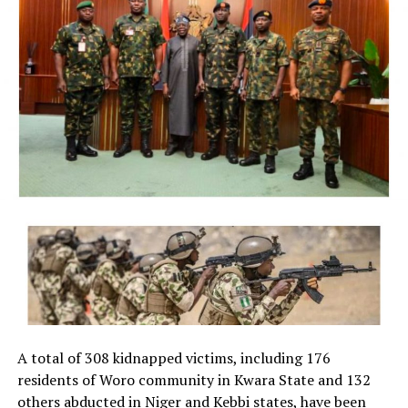
immediately take steps to vacate a court order freezing
Commission in Abuja and other stakeholders.
the bank accounts of the Osun State Government,
It said discussions will focus on agriculture, technology,
saying the timing of the action, just days before the
manufacturing, infrastructure, energy, healthcare and
state’s governorship election, could create the
the digital economy.
impression of federal interference in the electoral
process.
Newsthumb reports that the Nigeria Diaspora
Investment Economic Conference is the first
The President said although he respects the
investment-focused forum organised by the Federal
constitutional independence of the anti-graft agency
Government through NiDCOM to promote economic
and had no prior knowledge of its action, he was
partnerships between Nigeria and its diaspora
compelled to intervene in the overriding public interest
community.
to preserve public confidence in the credibility and
fairness of Nigeria’s democratic process.
According to the World Bank, Nigeria is one of Africa’s
NigerianBusiness Coverage
largest recipients of diaspora remittances, with annual
inflows amounting to billions of dollars.
The EFCC had on Wednesday froze the accounts of the
Osun State Government, placing a Post No Debit (PND),
A total of 308 kidnapped victims, including 176
Post Views:
23
on its First Bank account, alleging fraudulent handling
residents of Woro community in Kwara State and 132
of N11 billion ecology funds, intervention funds and
Facebook
Twitter
WhatsApp
Email
Share
others abducted in Niger and Kebbi states, have been