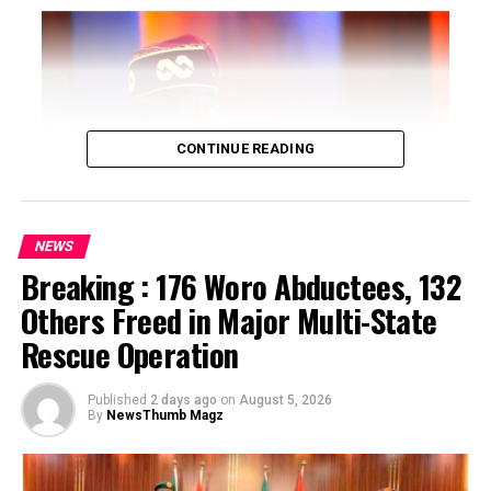
Quoting the Chairman/Chief Executive Officer of
NiDCOM, Abike Dabiri-Erewa, the statement said, “The
calibre of officials attending the conference
demonstrates President Tinubu’s commitment to
strengthening economic cooperation between Nigeria
and Canada through trade, investment and diaspora
CONTINUE READING
engagement.”
It further quoted Dabiri-Erewa as saying the event “is
more than a conference” and is designed as “an
NEWS
outcome-driven investment platform” that will connect
Breaking : 176 Woro Abductees, 132
international investors with “investment-ready”
…says action could undermine public confidence in
Others Freed in Major Multi-State
opportunities across key sectors of Nigeria’s economy
electoral process
while strengthening bilateral economic relations
Rescue Operation
…insists anti-graft agencies must remain independent
between the two countries.
but avoid actions suggesting political interference
Published
2 days ago
on
August 5, 2026
According to the statement, the conference is being
By
NewsThumb Magz
President Bola Ahmed Tinubu on Thursday directed the
organised by NiDCOM in collaboration with the Nigerian
Economic and Financial Crimes Commission (EFCC) to
High Commission in Ottawa, the Canadian High