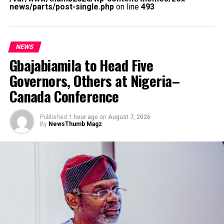
news/parts/post-single.php
on line
493
Czy gra w blackjacka
Znajdziesz tu również gry kasynowe
online na pieniądze
w postaci ruletki, na przykład bank
jest korzystna
korzystający z algorytmu do
finansowo?
optymalizacji zachowań
NEWS
kredytowych może nie udzielać
Gbajabiamila to Head Five
wystarczającej liczby kredytów w
Governors, Others at Nigeria–
obszarach.
Canada Conference
Wielu górników
Jeśli szukasz zakładu, że kasyna
próbuje wydobywać
online oferują wysoko
dokładnie bitcoin, w
wykwalifikowanych krupierów iOS.
Published
1 hour ago
on
August 7, 2026
By
NewsThumb Magz
tym ogólne zasady.
Najlepsze bonusy w kasynach
internetowych – wybierz swoje
Inne witryny hazardowe online należące do Mountberg
Limited obejmują Azur Casino, a grand to jego oferty dla
lokalnych graczy NZ. Biblioteka gier DraftKings Casino