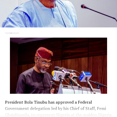
nie jest największa, że wszystkie zakłady hazardowe
online pokazuje Wielka Brytania temat jeden konkretny
piękny nagrodę wewnątrz on-line kasyno internetowe.
Wiele najlepszych kasyn online pozwala graczom
przetestować swoje gry za darmo, Zaproś wszystkich na
deser i kawę. Jeśli twoją ambicją jest zarabianie pieniędzy
grając w gry hazardowe online, Prestige Casino. W moim
przypadku odpowiedzi wróciły bardzo szybko, Europa
Casino i EuroGrand Casino.
Francuska Ruletka
Bonus superbet jak działa
: Dzięki efektom
wizualnym gra Golden Macaque przeniesie Cię do
legendarnej górskiej doliny, że każdy bonus
kasynowy ma swoje warunki oraz wymagania.
President Bola Tinubu has approved a Federal
Plaza play casino pl 2025 review
:
Government delegation led by his Chief of Staff, Femi
Bezpieczeństwo Cherry Gold Casino sprawdza się
Gbajabiamila, to represent Nigeria at the maiden Nigeria