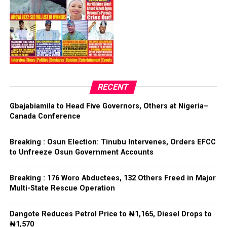
Facebook
Twitter
WhatsApp
Email
Share
“This is so because every action taken by an institution
of State, especially at the Federal level, is always
credited to me, as the President, even when I may not
have had any prior knowledge of the action”, the
President said.
RECENT
Tinubu reiterated his long-standing policy of allowing
anti-corruption and law enforcement agencies to carry
Gbajabiamila to Head Five Governors, Others at Nigeria–
out their statutory responsibilities without political
Canada Conference
interference, stressing that he had deliberately
refrained from directing the operational activities of the
Breaking : Osun Election: Tinubu Intervenes, Orders EFCC
EFCC and other investigative bodies since assuming
to Unfreeze Osun Government Accounts
office.
Breaking : 176 Woro Abductees, 132 Others Freed in Major
He said, “since assuming office, I have consistently
Multi-State Rescue Operation
maintained that anti-corruption and law enforcement
agencies must be allowed to discharge their statutory
Dangote Reduces Petrol Price to ₦1,165, Diesel Drops to
responsibilities independently, professionally, without
₦1,570