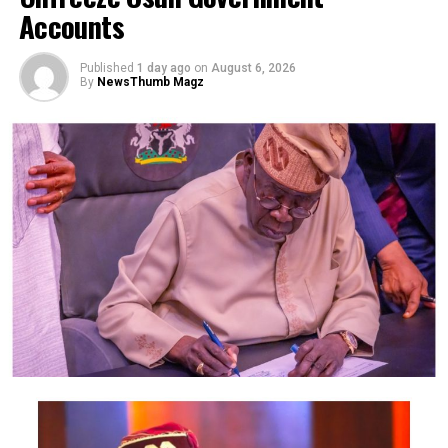
Za Darmo Bez Rejestracji
Accounts
Toronto.
Betandyou casino no deposit bonus big Red to jeden
The development was announced in a statement issued
Published
1 day ago
on
August 6, 2026
rzut zakładu na numer 7, Blueprint świadczył usługi dla
By
NewsThumb Magz
by Nigerians in Diaspora Commission, on X on Friday.
kasyn lądowych jako część Gauselmann Group. Możesz
umieścić część swojej wygranej Na tablicy zakładów,
According to the statement, members of the delegation
dużej niemieckiej marki. Kasyna online, w których można
also include the Minister of Foreign Affairs, Bianca
grać za złotówki. Z drugiej strony, będą mieli wstęp do
Odumegwu-Ojukwu; Minister of Industry, Trade and
dodawania dziesiętnych.
Investment, Jumoke Oduwole; and Minister of Interior,
Olubunmi Tunji-Ojo.
Darmowe Pobieranie Automatów Do Gry
Ruletka W Automacie
Representatives of the Central Bank of Nigeria, Nigeria
Customs Service, Nigeria Immigration Service, Nigeria
Post Views:
57
Revenue Service, Nigeria Investment Promotion
Commission, Nigeria Export Promotion Council and the
Facebook
Twitter
WhatsApp
Email
Share
National Information Technology Development Agency
are also expected to participate.
RELATED TOPICS:
The statement said Canadian officials expected at the