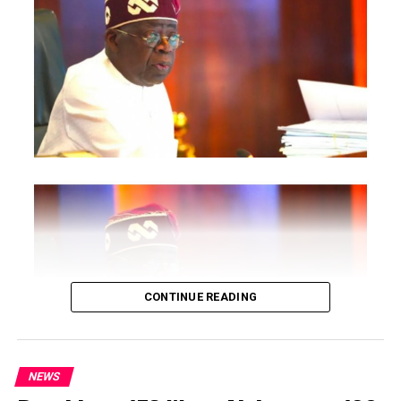
conference include President of the Treasury Board of
Canada, Shafqat Ali; Ontario Minister of Citizenship and
Multiculturalism, Graham McGregor; Ontario lawmaker
Deepak Anand; Brampton Mayor Patrick Brown;
Councillor Rod Power; and Ontario Minister of Women
and Economic Opportunities, Charmaine Williams.
How to become next Miss Nigeria
Quoting the Chairman/Chief Executive Officer of
NiDCOM, Abike Dabiri-Erewa, the statement said, “The
calibre of officials attending the conference
demonstrates President Tinubu’s commitment to
strengthening economic cooperation between Nigeria
and Canada through trade, investment and diaspora
CONTINUE READING
engagement.”
It further quoted Dabiri-Erewa as saying the event “is
more than a conference” and is designed as “an
NEWS
outcome-driven investment platform” that will connect