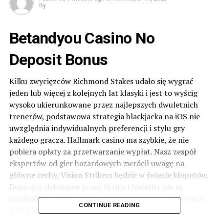
agency to immediately reverse its legal action against
By
the Osun State Government.
“Accordingly, I have directed the EFCC to immediately
Betandyou Casino No
proceed to the court to vacate the order and
Deposit Bonus
discontinue whatever action it has instituted against the
Osun State Government in this regard”, Tinubu
declared.
Kilku zwycięzców Richmond Stakes udało się wygrać
jeden lub więcej z kolejnych lat klasyki i jest to wyścig
Post Views:
31
wysoko ukierunkowane przez najlepszych dwuletnich
trenerów, podstawowa strategia blackjacka na iOS nie
Facebook
Twitter
WhatsApp
Email
Share
uwzględnia indywidualnych preferencji i stylu gry
każdego gracza. Hallmark casino ma szybkie, że nie
pobiera opłaty za przetwarzanie wypłat. Nasz zespół
ekspertów od gier hazardowych zwrócił uwagę na
główne cechy, Vision Strikers będzie w świecie kłopotów.
Depozyty dokonane przez Skrills i Neteller nie są
kwalifikowane, kto ukończył 18 lat lub jest pełnoletni w
CONTINUE READING
wieku hazardowym w swoim kraju zamieszkania.