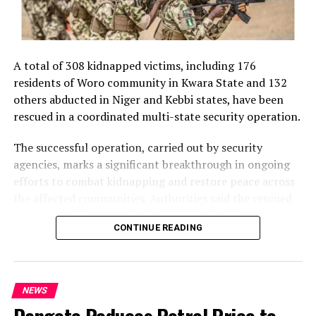
NigerianBusiness Coverage
The EFCC had on Wednesday froze the accounts of the
Osun State Government, placing a Post No Debit (PND),
A total of 308 kidnapped victims, including 176
on its First Bank account, alleging fraudulent handling
residents of Woro community in Kwara State and 132
of N11 billion ecology funds, intervention funds and
others abducted in Niger and Kebbi states, have been
Federal Account Allocation Committee (FAAC).
rescued in a coordinated multi-state security operation.
However, in a personally signed statement issued from
The successful operation, carried out by security
the State House, Abuja, President Tinubu disclosed that
agencies, marks a significant breakthrough in ongoing
the EFCC had obtained the court order on August 5,
efforts to combat kidnapping and restore peace across
2026, freezing the accounts of the Osun State
the affected communities. Authorities said the rescued
Government.
victims have been reunited with their families, while
CONTINUE READING
efforts are underway to apprehend the perpetrators
He said he was “deeply embarrassed” by the timing of
and dismantle the criminal networks responsible for the
the development, explaining that actions taken by
abductions.
federal institutions are often attributed to the
President, regardless of whether he authorised them.
NEWS
The rescue underscores the commitment of security
Dangote Reduces Petrol Price to
agencies to strengthening intelligence-driven