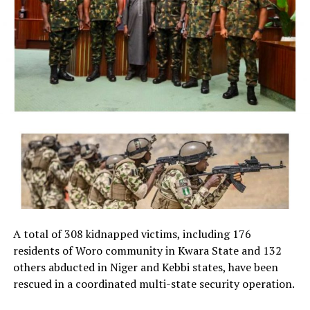
state’s governorship election, could create the
Facebook
Twitter
WhatsApp
Email
Share
impression of federal interference in the electoral
process.
RELATED TOPICS:
The President said although he respects the
constitutional independence of the anti-graft agency
and had no prior knowledge of its action, he was
compelled to intervene in the overriding public interest
to preserve public confidence in the credibility and
fairness of Nigeria’s democratic process.
NigerianBusiness Coverage
The EFCC had on Wednesday froze the accounts of the
Osun State Government, placing a Post No Debit (PND),
A total of 308 kidnapped victims, including 176
on its First Bank account, alleging fraudulent handling
residents of Woro community in Kwara State and 132
of N11 billion ecology funds, intervention funds and
others abducted in Niger and Kebbi states, have been
Federal Account Allocation Committee (FAAC).
rescued in a coordinated multi-state security operation.
However, in a personally signed statement issued from