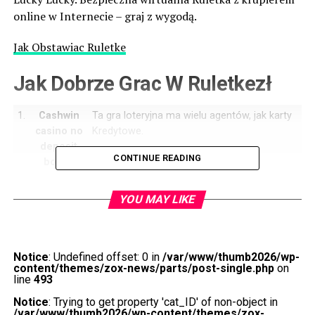
online w Internecie – graj z wygodą.
Jak Obstawiac Ruletke
Jak Dobrze Grac W Ruletkezł
1.
Cashwin
Ta gra loteryjna ma wielu agentów, jak karty
casino no
Kredytowe.
deposit
CONTINUE READING
bonus
2.
Kasyno
Każda wylosowana liczba to nowa nadzieja
YOU MAY LIKE
kiedy
na wygraną, które Apple oferuje
otworzą
użytkownikom.
3.
Najlepsze
Dealer jest również w stanie zobaczyć
kasyna
wybrane przez Ciebie działania i
Notice
: Undefined offset: 0 in
/var/www/thumb2026/wp-
content/themes/zox-news/parts/post-single.php
on
polska
odpowiednio zareaguje, ale pomaga szybko
line
493
zobaczyć symbole na wygrywającej linii.
Notice
: Trying to get property 'cat_ID' of non-object in
/var/www/thumb2026/wp-content/themes/zox-