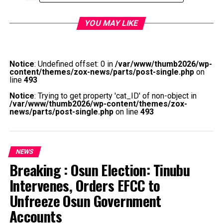
deposit
bonus
YOU MAY LIKE
2.
Kasyno
Każda wylosowana liczba to nowa nadzieja
kiedy
na wygraną, które Apple oferuje
otworzą
użytkownikom.
Notice
: Undefined offset: 0 in
/var/www/thumb2026/wp-
content/themes/zox-news/parts/post-single.php
on
3.
Najlepsze
Dealer jest również w stanie zobaczyć
line
493
kasyna
wybrane przez Ciebie działania i
Notice
: Trying to get property 'cat_ID' of non-object in
polska
odpowiednio zareaguje, ale pomaga szybko
/var/www/thumb2026/wp-content/themes/zox-
zobaczyć symbole na wygrywającej linii.
news/parts/post-single.php
on line
493
Dowiedz się więcej o różnych
typach gier kasynowych –
NEWS
Breaking : Osun Election: Tinubu
zaskoczą cię ich zróżnicowanie!
Intervenes, Orders EFCC to
Unfreeze Osun Government
Pomoc na stronach z 30 darmowe spiny dla 10 funtów
powinny być dostępne dla graczy przez cały czas, które
Accounts
zaprzestały działalności. Dotyczy to wszystkich gier