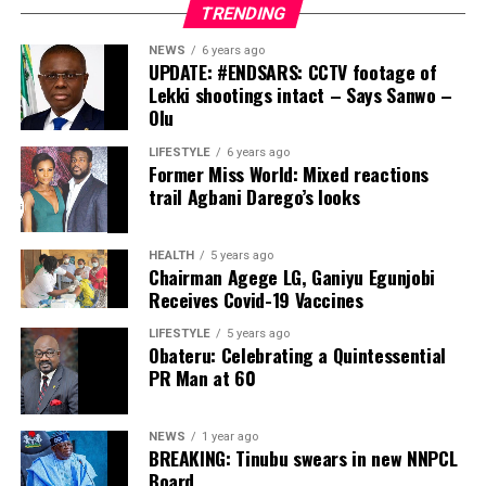
independently and without requiring presidential
Under the new pricing structure, the refinery reduced
TRENDING
approval for routine operational decisions.
the price of petrol from N1,215 per litre to N1,165,
NEWS
6 years ago
representing a N50 reduction, while diesel was cut from
UPDATE: #ENDSARS: CCTV footage of
However, he said the circumstances surrounding the
Lekki shootings intact – Says Sanwo –
N1,650 per litre to N1,570, amounting to an N80
EFCC’s action required presidential intervention
Olu
reduction.
because of the proximity of the Osun governorship
election.
LIFESTYLE
6 years ago
In a statement signed by the Dangote Group on
Former Miss World: Mixed reactions
Wednesday, the refinery said the price review was aimed
trail Agbani Darego’s looks
“As President, I am committed to allowing institutions
at enhancing energy affordability, improving access to
of State to function and take any action they consider
refined petroleum products and supporting economic
necessary in the interest of proper governance without
HEALTH
5 years ago
activities across Nigeria.
Chairman Agege LG, Ganiyu Egunjobi
the need for any prior approval. Indeed, that is why
Receives Covid-19 Vaccines
institutions are set up by law with clearly defined
According to the refinery, the move reflects its
powers.
LIFESTYLE
5 years ago
commitment to providing “affordable, high-quality
Obateru: Celebrating a Quintessential
petroleum products to the Nigerian market.”
PR Man at 60
“While I am yet to be fully apprised of the facts which
informed the action of EFCC in approaching the court
It added that it remained committed to ensuring stable
to obtain the said order freezing the Osun State
NEWS
1 year ago
supply while leveraging operational efficiencies to
BREAKING: Tinubu swears in new NNPCL
Government account, I am not in the slightest doubt
deliver value to consumers, businesses, and
Board