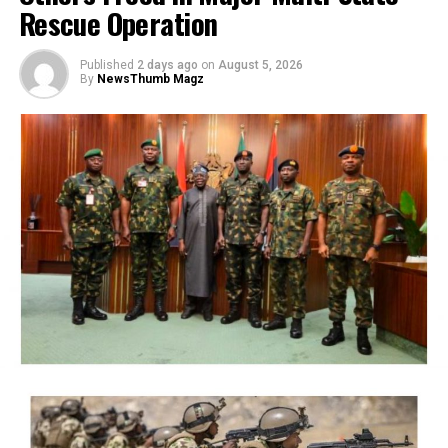
Rescue Operation
…insists anti-graft agencies must remain independent
but avoid actions suggesting political interference
Published
2 days ago
on
August 5, 2026
By
NewsThumb Magz
President Bola Ahmed Tinubu on Thursday directed the
Economic and Financial Crimes Commission (EFCC) to
immediately take steps to vacate a court order freezing
the bank accounts of the Osun State Government,
saying the timing of the action, just days before the
state’s governorship election, could create the
impression of federal interference in the electoral
process.
The President said although he respects the
constitutional independence of the anti-graft agency
and had no prior knowledge of its action, he was
compelled to intervene in the overriding public interest
to preserve public confidence in the credibility and
fairness of Nigeria’s democratic process.