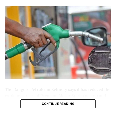
EFCC and other investigative bodies since assuming
office.
He said, “since assuming office, I have consistently
maintained that anti-corruption and law enforcement
agencies must be allowed to discharge their statutory
responsibilities independently, professionally, without
fear or favour, or political interference.
“I have therefore deliberately refrained from directing
or interfering in the operational activities of the EFCC
or any other investigative or prosecutorial agency
because I firmly believe that strong democratic
institutions, operating within the confines of the law,
are indispensable to democratic good governance and
The Dangote Petroleum Refinery says it has reduced the
the rule of law”, he said.
ex-depot prices of Premium Motor Spirit (petrol) and
Automotive Gas Oil (diesel) as part of efforts to make
CONTINUE READING
The President maintained that institutions established
petroleum products more affordable.
by law should be allowed to exercise their powers