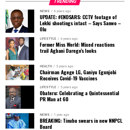
Under the new pricing structure, the refinery reduced
TRENDING
approval for routine operational decisions.
the price of petrol from N1,215 per litre to N1,165,
NEWS
6 years ago
representing a N50 reduction, while diesel was cut from
UPDATE: #ENDSARS: CCTV footage of
However, he said the circumstances surrounding the
Lekki shootings intact – Says Sanwo –
N1,650 per litre to N1,570, amounting to an N80
EFCC’s action required presidential intervention
Olu
reduction.
because of the proximity of the Osun governorship
election.
LIFESTYLE
6 years ago
In a statement signed by the Dangote Group on
Former Miss World: Mixed reactions
Wednesday, the refinery said the price review was aimed
trail Agbani Darego’s looks
“As President, I am committed to allowing institutions
at enhancing energy affordability, improving access to
of State to function and take any action they consider
refined petroleum products and supporting economic
necessary in the interest of proper governance without
HEALTH
5 years ago
activities across Nigeria.
Chairman Agege LG, Ganiyu Egunjobi
the need for any prior approval. Indeed, that is why
Receives Covid-19 Vaccines
institutions are set up by law with clearly defined
According to the refinery, the move reflects its
powers.
LIFESTYLE
5 years ago
commitment to providing “affordable, high-quality
Obateru: Celebrating a Quintessential
petroleum products to the Nigerian market.”
PR Man at 60
“While I am yet to be fully apprised of the facts which
informed the action of EFCC in approaching the court
It added that it remained committed to ensuring stable
to obtain the said order freezing the Osun State
NEWS
1 year ago
supply while leveraging operational efficiencies to
BREAKING: Tinubu swears in new NNPCL
Government account, I am not in the slightest doubt
deliver value to consumers, businesses, and
Board
that the timing of the action of EFCC is inauspicious,