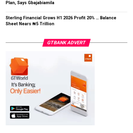
Plan, Says Gbajabiamila
done to give an impression that the EFCC or indeed any
It stated that the refinery continues to play a pivotal
other agency of the federal government is being used to
role in strengthening Nigeria’s energy security,
Sterling Financial Grows H1 2026 Profit 20% … Balance
interfere with the election”, he stated.
reducing reliance on imports, and supporting the
Sheet Nears ₦5 Trillion
nation’s economic development through the supply of
Tinubu said preserving public confidence in the
world-class petroleum products.
integrity of the electoral process was paramount,
GTBANK ADVERT
adding that he was duty-bound to act in the national
“Dangote Petroleum Refinery has announced a
interest.
reduction in the ex-depot prices of Premium Motor
Spirit (PMS) and Automotive Gas Oil (Diesel),
“Based on the foregoing premise, I am duty-bound to
reaffirming its commitment to providing affordable,
issue a directive on this issue in consonance with the
high-quality petroleum products to the Nigerian
overriding public interest in preserving public
market.
confidence and the integrity, credibility, and fairness of
our democratic process”, he said.
“Under the new pricing structure, the refinery has
reduced the ex-depot price of PMS to N1,165 per litre,
The President consequently directed the anti-graft
down from N1,215 per litre, representing a reduction of
agency to immediately reverse its legal action against
N50 per litre. Similarly, the ex-depot price of Diesel has
the Osun State Government.
been reduced to N1,570 per litre from N1,650 per litre,