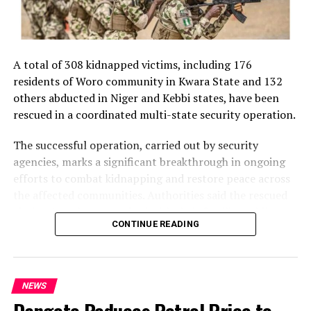
NigerianBusiness Coverage
The EFCC had on Wednesday froze the accounts of the
Osun State Government, placing a Post No Debit (PND),
A total of 308 kidnapped victims, including 176
on its First Bank account, alleging fraudulent handling
residents of Woro community in Kwara State and 132
of N11 billion ecology funds, intervention funds and
others abducted in Niger and Kebbi states, have been
Federal Account Allocation Committee (FAAC).
rescued in a coordinated multi-state security operation.
However, in a personally signed statement issued from
The successful operation, carried out by security
the State House, Abuja, President Tinubu disclosed that
agencies, marks a significant breakthrough in ongoing
the EFCC had obtained the court order on August 5,
efforts to combat kidnapping and restore peace across
2026, freezing the accounts of the Osun State
the affected communities. Authorities said the rescued
Government.
victims have been reunited with their families, while
CONTINUE READING
efforts are underway to apprehend the perpetrators
He said he was “deeply embarrassed” by the timing of
and dismantle the criminal networks responsible for the
the development, explaining that actions taken by
abductions.
federal institutions are often attributed to the
President, regardless of whether he authorised them.
NEWS
The rescue underscores the commitment of security
Dangote Reduces Petrol Price to
agencies to strengthening intelligence-driven