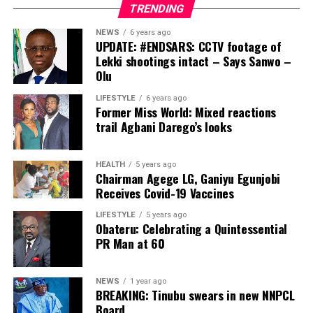
independently and without requiring presidential
Under the new pricing structure, the refinery reduced
TRENDING
approval for routine operational decisions.
the price of petrol from N1,215 per litre to N1,165,
NEWS
6 years ago
representing a N50 reduction, while diesel was cut from
UPDATE: #ENDSARS: CCTV footage of
However, he said the circumstances surrounding the
Lekki shootings intact – Says Sanwo –
N1,650 per litre to N1,570, amounting to an N80
EFCC’s action required presidential intervention
Olu
reduction.
because of the proximity of the Osun governorship
election.
LIFESTYLE
6 years ago
In a statement signed by the Dangote Group on
Former Miss World: Mixed reactions
Wednesday, the refinery said the price review was aimed
trail Agbani Darego’s looks
“As President, I am committed to allowing institutions
at enhancing energy affordability, improving access to
of State to function and take any action they consider
refined petroleum products and supporting economic
necessary in the interest of proper governance without
HEALTH
5 years ago
activities across Nigeria.
Chairman Agege LG, Ganiyu Egunjobi
the need for any prior approval. Indeed, that is why
Receives Covid-19 Vaccines
institutions are set up by law with clearly defined
According to the refinery, the move reflects its
powers.
LIFESTYLE
5 years ago
commitment to providing “affordable, high-quality
Obateru: Celebrating a Quintessential
petroleum products to the Nigerian market.”
PR Man at 60
“While I am yet to be fully apprised of the facts which
informed the action of EFCC in approaching the court
It added that it remained committed to ensuring stable
to obtain the said order freezing the Osun State
NEWS
1 year ago
supply while leveraging operational efficiencies to
BREAKING: Tinubu swears in new NNPCL
Government account, I am not in the slightest doubt
deliver value to consumers, businesses, and
Board