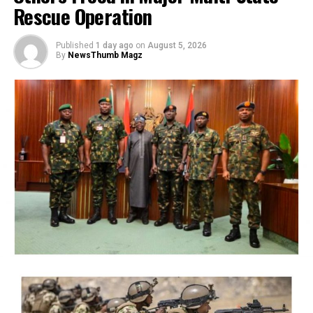
Rescue Operation
…insists anti-graft agencies must remain independent
but avoid actions suggesting political interference
Published
1 day ago
on
August 5, 2026
By
NewsThumb Magz
President Bola Ahmed Tinubu on Thursday directed the
Economic and Financial Crimes Commission (EFCC) to
immediately take steps to vacate a court order freezing
the bank accounts of the Osun State Government,
saying the timing of the action, just days before the
state’s governorship election, could create the
impression of federal interference in the electoral
process.
The President said although he respects the
constitutional independence of the anti-graft agency
and had no prior knowledge of its action, he was
compelled to intervene in the overriding public interest
to preserve public confidence in the credibility and
fairness of Nigeria’s democratic process.