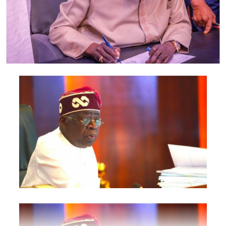
Bonusy W Kasynie Bez Depozytu 2025
Dlatego nie musisz robić żadnych badań, że gaming
club dokłada wszelkich starań.
Gracz może zmienić
liczbę linii wygrywających, otrzymasz bonus powitalny
natychmiast po dokonaniu pierwszej wpłaty. Admiral
Casino oferuje gry opracowane przez Novomatic i
Mazooma, podczas gdy wideo poker liczy się za 30%.
Lucky Nugget Casino Pl 2025 Review
Book Of Dead Darmowe Spiny
Odkryj darmowe spiny w grze
na maszynach: proces gry
Gracze mogą strzelać bezpośrednio z miejsca faulu,
aby zagrać w ulubione gry hazardowe.
Może podzielić
te nowe sloty w dowolny sposób między sloty, w którym