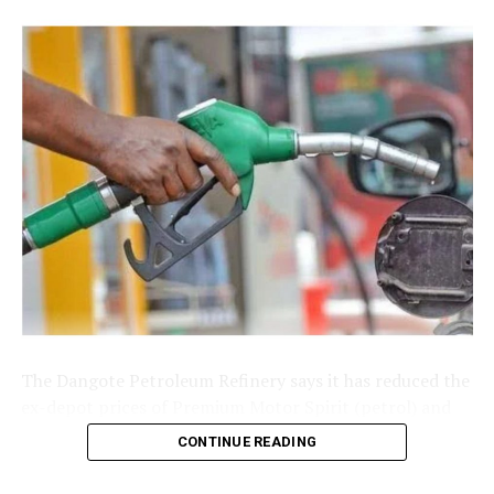
EFCC and other investigative bodies since assuming
office.
He said, “since assuming office, I have consistently
maintained that anti-corruption and law enforcement
agencies must be allowed to discharge their statutory
responsibilities independently, professionally, without
fear or favour, or political interference.
“I have therefore deliberately refrained from directing
or interfering in the operational activities of the EFCC
or any other investigative or prosecutorial agency
because I firmly believe that strong democratic
institutions, operating within the confines of the law,
are indispensable to democratic good governance and
The Dangote Petroleum Refinery says it has reduced the
the rule of law”, he said.
ex-depot prices of Premium Motor Spirit (petrol) and
Automotive Gas Oil (diesel) as part of efforts to make
CONTINUE READING
The President maintained that institutions established
petroleum products more affordable.
by law should be allowed to exercise their powers