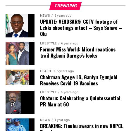
amounting to a decrease of N80 per litre.
“Accordingly, I have directed the EFCC to immediately
TRENDING
proceed to the court to vacate the order and
“The price review reflects Dangote Refinery’s ongoing
NEWS
6 years ago
discontinue whatever action it has instituted against the
UPDATE: #ENDSARS: CCTV footage of
efforts to enhance energy affordability, improve access
Osun State Government in this regard”, Tinubu
Lekki shootings intact – Says Sanwo –
to refined petroleum products, and support economic
declared.
Olu
activities across Nigeria,” the statement read partly.
LIFESTYLE
6 years ago
Post Views:
19
Former Miss World: Mixed reactions
Post Views:
42
trail Agbani Darego’s looks
Facebook
Twitter
WhatsApp
Email
Share
Facebook
Twitter
WhatsApp
Email
Share
HEALTH
5 years ago
Chairman Agege LG, Ganiyu Egunjobi
Receives Covid-19 Vaccines
LIFESTYLE
5 years ago
Obateru: Celebrating a Quintessential
PR Man at 60
NEWS
1 year ago
BREAKING: Tinubu swears in new NNPCL