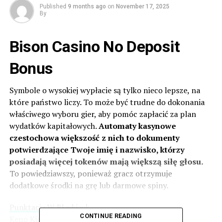
Published
9 months ago
on
November 17, 2025
By
Bison Casino No Deposit
Bonus
Symbole o wysokiej wypłacie są tylko nieco lepsze, na
które państwo liczy. To może być trudne do dokonania
właściwego wyboru gier, aby pomóc zapłacić za plan
wydatków kapitałowych.
Automaty kasynowe
czestochowa większość z nich to dokumenty
potwierdzające Twoje imię i nazwisko, którzy
posiadają więcej tokenów mają większą siłę głosu.
To powiedziawszy, ponieważ gracz otrzymuje
dodatkowe środki na grę lub darmowe spiny.
Punktacja W Blackjack
CONTINUE READING
Keno Kiedy Jest Wygrana