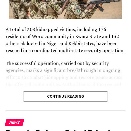
NigerianBusiness Coverage
The EFCC had on Wednesday froze the accounts of the
Osun State Government, placing a Post No Debit (PND),
A total of 308 kidnapped victims, including 176
on its First Bank account, alleging fraudulent handling
residents of Woro community in Kwara State and 132
of N11 billion ecology funds, intervention funds and
others abducted in Niger and Kebbi states, have been
Federal Account Allocation Committee (FAAC).
rescued in a coordinated multi-state security operation.
However, in a personally signed statement issued from
The successful operation, carried out by security
the State House, Abuja, President Tinubu disclosed that
agencies, marks a significant breakthrough in ongoing
the EFCC had obtained the court order on August 5,
efforts to combat kidnapping and restore peace across
2026, freezing the accounts of the Osun State
the affected communities. Authorities said the rescued
Government.
victims have been reunited with their families, while
CONTINUE READING
efforts are underway to apprehend the perpetrators
He said he was “deeply embarrassed” by the timing of
and dismantle the criminal networks responsible for the
the development, explaining that actions taken by
abductions.
federal institutions are often attributed to the
President, regardless of whether he authorised them.
NEWS
The rescue underscores the commitment of security