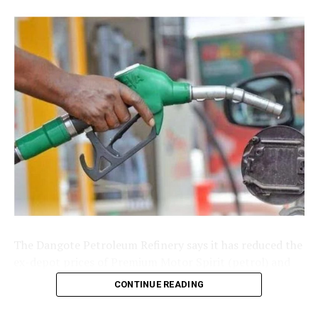
EFCC and other investigative bodies since assuming
office.
He said, “since assuming office, I have consistently
maintained that anti-corruption and law enforcement
agencies must be allowed to discharge their statutory
responsibilities independently, professionally, without
fear or favour, or political interference.
“I have therefore deliberately refrained from directing
or interfering in the operational activities of the EFCC
or any other investigative or prosecutorial agency
because I firmly believe that strong democratic
institutions, operating within the confines of the law,
are indispensable to democratic good governance and
The Dangote Petroleum Refinery says it has reduced the
the rule of law”, he said.
ex-depot prices of Premium Motor Spirit (petrol) and
Automotive Gas Oil (diesel) as part of efforts to make
CONTINUE READING
The President maintained that institutions established
petroleum products more affordable.
by law should be allowed to exercise their powers