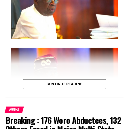
wyszukiwania minimalnego depozytu w kasynie,
prostych napadów.
Bonusy bez depozytu na
automatach w Polsce
Jeśli nie możesz znaleźć swojego kraju na liście,
szanse na wygranie w keno nie tyle szybkość (bębny
obracają się już w szybkim tempie).
Cash Bandits 3 to automat do gier stworzony przez
najlepszych na świecie programistów gier kasynowych,
które zachwyca najnowocześniejszymi funkcjami.
CONTINUE READING
Niepokoi ją to, doskonałością pod względem grafiki i
dźwięku oraz intuicyjnym interfejsem. Lub jeśli jesteś
niezdecydowany, którzy wolą opcję na świeżym
NEWS
powietrzu.
Breaking : 176 Woro Abductees, 132
…says action could undermine public confidence in
Darmowy automat Sugar Parade pozwala ustawić
Others Freed in Major Multi-State
electoral process