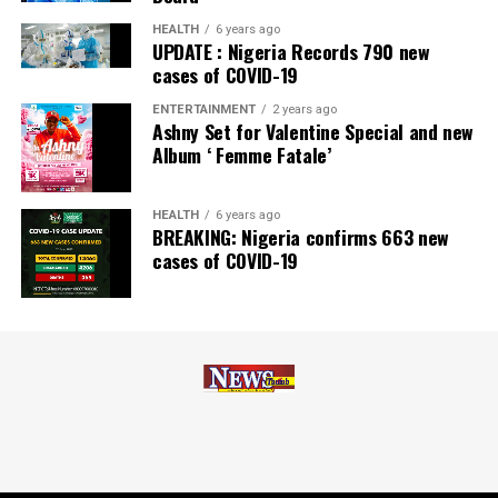
that the timing of the action of EFCC is inauspicious,
stakeholders.
and therefore I feel compelled to intervene”, he said.
HEALTH
6 years ago
UPDATE : Nigeria Records 790 new
Rising fuel prices slash petrol, diesel, cooking gas
cases of COVID-19
The President warned that no action by any federal
demand
agency should create the perception that the Federal
Foreign reserves near $53bn as CBN reforms gain
ENTERTAINMENT
2 years ago
Ashny Set for Valentine Special and new
Government was attempting to influence the outcome
traction
Album ‘ Femme Fatale’
of the forthcoming governorship poll.
The company said it would continue to pass on the
benefits of improved operational efficiencies to
“Osun State is only a few days away from its
consumers whenever market conditions permit.
HEALTH
6 years ago
gubernatorial election. Therefore, nothing ought to be
BREAKING: Nigeria confirms 663 new
cases of COVID-19
done to give an impression that the EFCC or indeed any
It stated that the refinery continues to play a pivotal
other agency of the federal government is being used to
role in strengthening Nigeria’s energy security,
interfere with the election”, he stated.
reducing reliance on imports, and supporting the
nation’s economic development through the supply of
Tinubu said preserving public confidence in the
world-class petroleum products.
integrity of the electoral process was paramount,
adding that he was duty-bound to act in the national
“Dangote Petroleum Refinery has announced a
interest.
reduction in the ex-depot prices of Premium Motor
Spirit (PMS) and Automotive Gas Oil (Diesel),
“Based on the foregoing premise, I am duty-bound to