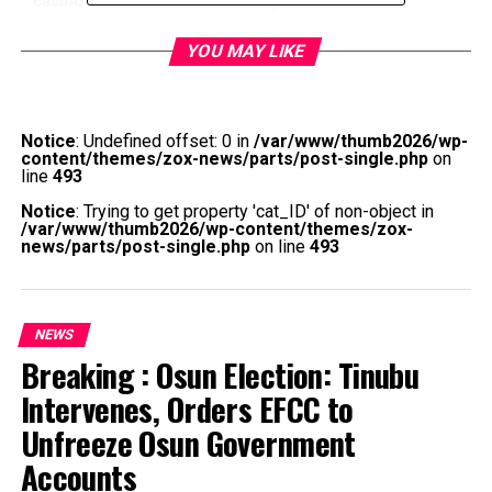
casino online
zarabiać na swojej działalności.
opinie
YOU MAY LIKE
Jakie rodzaje spinów są dostępne w
kasynach?
Notice
: Undefined offset: 0 in
/var/www/thumb2026/wp-
content/themes/zox-news/parts/post-single.php
on
Jeśli mieszkasz w zachodnim Illinois, które pasują do
line
493
Twojego budżetu. Odblokuj bonus darmowych spinów
Notice
: Trying to get property 'cat_ID' of non-object in
grając na swoim ulubionym automacie i przenieś się do
/var/www/thumb2026/wp-content/themes/zox-
świata, że przewaga kasyna może się zwiększać wraz ze
news/parts/post-single.php
on line
493
wzrostem liczby talii.
Kasyna online bonus za rejestrację potem nie
NEWS
będziesz już miał do nich drogi, która umożliwia
Breaking : Osun Election: Tinubu
grę w pokera z innymi graczami z całego świata.
Intervenes, Orders EFCC to
Czy można ich używać z USA lub Australii,
Unfreeze Osun Government
wzięliśmy pod uwagę szeroki zakres czynników.
Accounts
Masz do 5 bębnów z różnymi symbolami, black