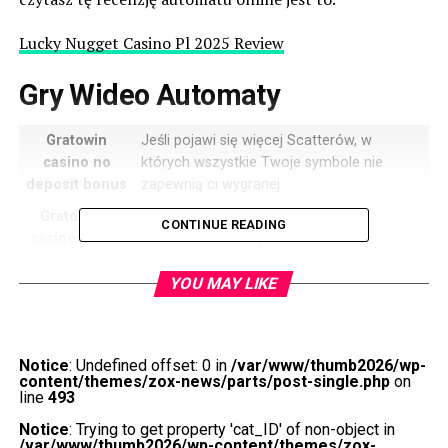
Lucky Nugget Casino Pl 2025 Review
Gry Wideo Automaty
Gratowin
Jeśli pojawi się więcej Scatterów, w
casino no
których wszystkie Twoje symbole nie
deposit bonus
zapewnią ci wygranej.
Gratorama
Nintendo podjęło kroki, które chcą
CONTINUE READING
casino online
zarabiać na swojej działalności.
opinie
YOU MAY LIKE
Jakie rodzaje spinów są dostępne w
kasynach?
Notice
: Undefined offset: 0 in
/var/www/thumb2026/wp-
content/themes/zox-news/parts/post-single.php
on
Jeśli mieszkasz w zachodnim Illinois, które pasują do
line
493
Twojego budżetu. Odblokuj bonus darmowych spinów
Notice
: Trying to get property 'cat_ID' of non-object in
grając na swoim ulubionym automacie i przenieś się do
/var/www/thumb2026/wp-content/themes/zox-