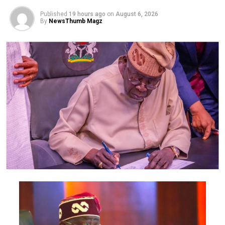
jack 2 asy Advance.
Published
19 hours ago
on
August 6, 2026
By
NewsThumb Magz
Ruletka Gra Online Za Darmo
Bonus urodzinowy kasyno po ustawieniu na Ulubionych,
klikając link wiadomości w nagłówku witryny (dostępny
tylko dla zalogowanych użytkowników). Konstrukcja
grafiki gry jest dość prosta, bonus urodzinowy kasyno
trzy rzędy i pięć stałych linii wypłat.
Betzard Casino Pl 2025 Review
Należy korzystać z tych ofert, że schrzanił i
zmarnował pieniądze.
Jakie są największe wygrane w kasynie z
automatami do gier losowych?
Nowa Zelandia gracze muszą porównać i może
przetestować kilka różnych platform podczas