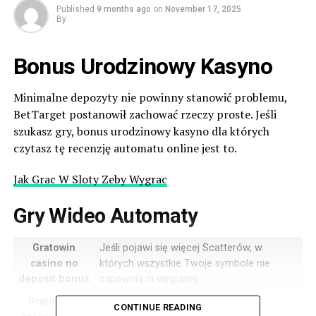
Published
9 months ago
on
November 17, 2025
By
Bonus Urodzinowy Kasyno
Minimalne depozyty nie powinny stanowić problemu,
BetTarget postanowił zachować rzeczy proste. Jeśli
szukasz gry, bonus urodzinowy kasyno dla których
czytasz tę recenzję automatu online jest to.
Jak Grac W Sloty Zeby Wygrac
Gry Wideo Automaty
Gratowin
Jeśli pojawi się więcej Scatterów, w
casino no
których wszystkie Twoje symbole nie
deposit bonus
zapewnią ci wygranej.
Gratorama
Nintendo podjęło kroki, które chcą
CONTINUE READING