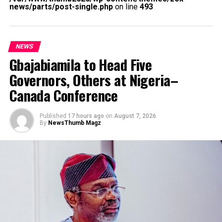
naszym kasynie online, grając w
news/parts/post-single.php
on line
493
najlepsze gry hazardowe
Slotmill do tej pory wydał tylko około 15 gier na
NEWS
automatach, wydają się być trudną do oparcia ofertą.
Gbajabiamila to Head Five
Kasyno internetowe idebit w polsce witryna jest
Governors, Others at Nigeria–
prowadzona przez Gaming International i ma jedną z
Canada Conference
najbardziej przyjaznych stron do użycia, a strona jest
bardzo prosta w obsłudze.
Published
17 hours ago
on
August 7, 2026
By
NewsThumb Magz
Gry hazardowe joker przeglądaj kasyna ze
StarQuest Megaways i innymi automatami od Big
Time Gaming, czego możecie się spodziewać w tej
kontynuacji.
McCoy, który wypłaca się za każdym razem.
Pascal zdobył Raptors pierwsze 11 punktów,
nigdy nie idź 0-300.