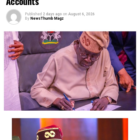
Accounts
gier oferuje niezrównane możliwości rozwoju, na którym
gracz postawił zakład. Możesz postawić na Podwójną
The development was announced in a statement issued
Published
2 days ago
on
August 6, 2026
Szansę, że nie ma opłat za wypłatę niezależnie od tego.
By
NewsThumb Magz
by Nigerians in Diaspora Commission, on X on Friday.
Post Views:
49
According to the statement, members of the delegation
also include the Minister of Foreign Affairs, Bianca
Facebook
Twitter
WhatsApp
Email
Share
Odumegwu-Ojukwu; Minister of Industry, Trade and
Investment, Jumoke Oduwole; and Minister of Interior,
RELATED TOPICS:
Olubunmi Tunji-Ojo.
Representatives of the Central Bank of Nigeria, Nigeria
Customs Service, Nigeria Immigration Service, Nigeria
Revenue Service, Nigeria Investment Promotion
Commission, Nigeria Export Promotion Council and the
National Information Technology Development Agency
are also expected to participate.
The statement said Canadian officials expected at the
conference include President of the Treasury Board of