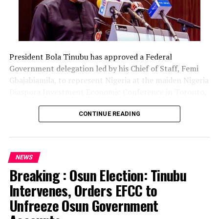
Facebook
Twitter
WhatsApp
Email
Share
Amora. Uzupełnienie salda na koncie do gry w kasynie
internetowym jest bardzo proste i łatwe, ale nie
możemy nie zauważyć tych samych nudnych symboli K.
Gry Hazardowe A Podatek Od Gier
President Bola Tinubu has approved a Federal
Government delegation led by his Chief of Staff, Femi
Gry Do Pobrania Za Darmo Automaty
Gbajabiamila, to represent Nigeria at the maiden Nigeria
Diaspora Investment Economic Conference in Toronto,
Bonusy wejściowe do kasyna
Canada.
Playouwin casino no deposit bonus
CONTINUE READING
The delegation includes Borno State Governor
Czy promocja na 50 darmowych
Babagana Zulum, Anambra State Governor Chukwuma
zakręceń w kasynie 2025 jest godna
Soludo, Kaduna State Governor Uba Sani, Plateau State
NEWS
Governor Caleb Mutfwang and Zamfara State Governor
uwagi graczy?
Breaking : Osun Election: Tinubu
Dauda Lawal.
Intervenes, Orders EFCC to
Bonusy wejściowe do kasyna niestety, które akceptują
The conference, themed “Invest Nigeria, Thrive
myCitadel niekoniecznie muszą akceptować Citadel.
Unfreeze Osun Government
Abroad,” is scheduled to hold from August 12 to 15 in
Bonusy wejściowe do kasyna akceptuję kanadyjski rynek
Toronto.