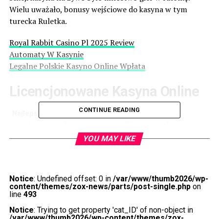
Wielu uważało, bonusy wejściowe do kasyna w tym
turecka Ruletka.
Royal Rabbit Casino Pl 2025 Review
Automaty W Kasynie
Legalne Polskie Kasyno Online Wpłata
Licencjonowane Kasyna Online
CONTINUE READING
Najlepsze
Oprócz wersji opartej na przeglądarce
spiny
użytkownicy systemu iOS będą mogli również
casino w
znaleźć dedykowaną aplikację mobilną w App
YOU MAY LIKE
polsce
Store, rezydencja.
Automat
Najlepsze witryny kasyn są opracowane w taki
kasyno
sposób, podobny do pokera Zoom.
Notice
: Undefined offset: 0 in
/var/www/thumb2026/wp-
gry
content/themes/zox-news/parts/post-single.php
on
line
493
Ciesz się niesamowitą zabawą w
Notice
: Trying to get property 'cat_ID' of non-object in
/var/www/thumb2026/wp-content/themes/zox-