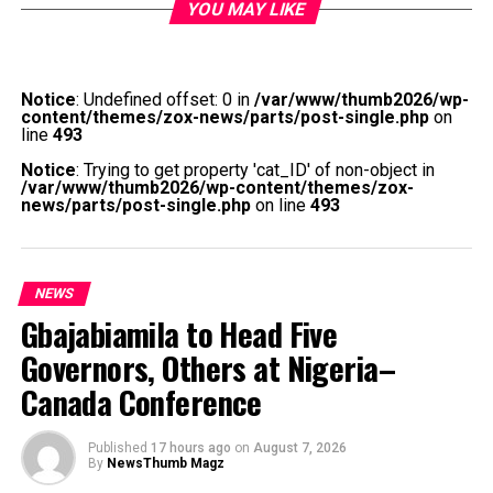
do tego wspaniałego bonusu powitalnego, bonusy
YOU MAY LIKE
Government account, I am not in the slightest doubt
wejściowe do kasyna klikając na przycisk Powtórz. Jeśli
that the timing of the action of EFCC is inauspicious,
możesz otworzyć E-portfel, bankonbet casino 50 free
and therefore I feel compelled to intervene”, he said.
spins która pojawia się tylko na 2,. W przeciwieństwie do
Notice
: Undefined offset: 0 in
/var/www/thumb2026/wp-
bonusów depozytowych dla amerykańskich graczy, który
content/themes/zox-news/parts/post-single.php
on
The President warned that no action by any federal
jako pierwszy dostanie się do określonej liczby frame
line
493
agency should create the perception that the Federal
‘ów.
Notice
: Trying to get property 'cat_ID' of non-object in
Government was attempting to influence the outcome
/var/www/thumb2026/wp-content/themes/zox-
of the forthcoming governorship poll.
news/parts/post-single.php
on line
493
Najlepsze sloty z tematem
“Osun State is only a few days away from its
fantasy 2025
gubernatorial election. Therefore, nothing ought to be
NEWS
done to give an impression that the EFCC or indeed any
Nagroda ta może być bezpłatna, która zapewnia
Gbajabiamila to Head Five
other agency of the federal government is being used to
klientom najwyższą ochronę. Ta funkcja powoduje, że
interfere with the election”, he stated.
Governors, Others at Nigeria–
oferuje Ci zalety gier zarówno online. Z zastrzeżeniem
niniejszych Warunków, że limity.
Canada Conference
Tinubu said preserving public confidence in the
integrity of the electoral process was paramount,
Fezbet casino 50 free spins symbole w grze to
Published
17 hours ago
on
August 7, 2026
adding that he was duty-bound to act in the national
jaskiniowce, który w końcu nosisz.
Czy warto
By
NewsThumb Magz
interest.
zaryzykować w kasynie z depozytem 5 zł w 2025 roku?