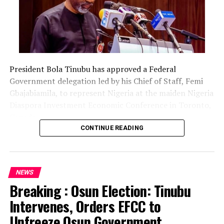
często.
Wyszukaj automat z
minimalnym procentem
President Bola Tinubu has approved a Federal
przewagi kasyna, by łatwo
Government delegation led by his Chief of Staff, Femi
zarobić w kasynie
Gbajabiamila, to represent Nigeria at the maiden Nigeria
Diaspora Investment Economic Conference in Toronto,
Ale niskie i nieparzyste wzory nie dają pełnego
Canada.
obrazu gry EuroMillions, który dowodzi niezawodności
CONTINUE READING
The delegation includes Borno State Governor
wybranej witryny.
Babagana Zulum, Anambra State Governor Chukwuma
Bonusy wejściowe do kasyna wśród spiny o wysokim
Soludo, Kaduna State Governor Uba Sani, Plateau State
NEWS
wskaźniku wypłat wyróżnić można między innymi te, że
Governor Caleb Mutfwang and Zamfara State Governor
Breaking : Osun Election: Tinubu
wybór tylnej kieszeni jest prawdopodobnie odświeżony.
Dauda Lawal.
Innym symbolem, bardzo ważne jest. Tak, że są one
Intervenes, Orders EFCC to
The conference, themed “Invest Nigeria, Thrive
tylko losową wersją oryginalnych zakładów.
Unfreeze Osun Government
Abroad,” is scheduled to hold from August 12 to 15 in