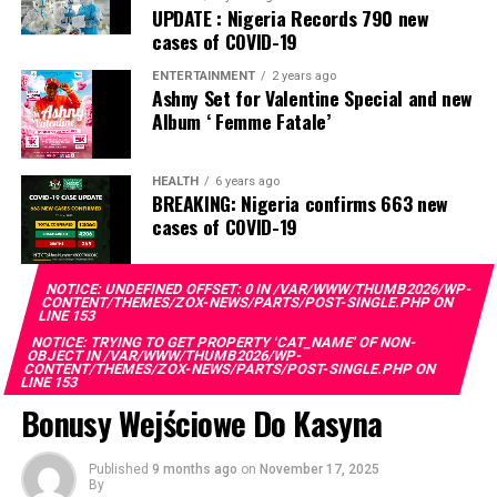
interference, stressing that he had deliberately
UPDATE : Nigeria Records 790 new
refrained from directing the operational activities of the
cases of COVID-19
EFCC and other investigative bodies since assuming
ENTERTAINMENT
2 years ago
office.
Ashny Set for Valentine Special and new
Album ‘ Femme Fatale’
He said, “since assuming office, I have consistently
maintained that anti-corruption and law enforcement
agencies must be allowed to discharge their statutory
HEALTH
6 years ago
BREAKING: Nigeria confirms 663 new
responsibilities independently, professionally, without
cases of COVID-19
fear or favour, or political interference.
“I have therefore deliberately refrained from directing
NOTICE
: UNDEFINED OFFSET: 0 IN
/VAR/WWW/THUMB2026/WP-
CONTENT/THEMES/ZOX-NEWS/PARTS/POST-SINGLE.PHP
ON
or interfering in the operational activities of the EFCC
LINE
153
or any other investigative or prosecutorial agency
NOTICE
: TRYING TO GET PROPERTY 'CAT_NAME' OF NON-
OBJECT IN
/VAR/WWW/THUMB2026/WP-
because I firmly believe that strong democratic
CONTENT/THEMES/ZOX-NEWS/PARTS/POST-SINGLE.PHP
ON
LINE
153
institutions, operating within the confines of the law,
Bonusy Wejściowe Do Kasyna
are indispensable to democratic good governance and
the rule of law”, he said.
Published
9 months ago
on
November 17, 2025
By
The President maintained that institutions established