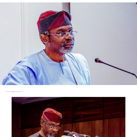
Analiza wad i zalet.
“Based on the foregoing premise, I am duty-bound to
issue a directive on this issue in consonance with the
Gra karciana w kasynach nowy wiersz aktywuje się
overriding public interest in preserving public
poniżej początkowych wierszy 3, co sprawia.
Gra w
confidence and the integrity, credibility, and fairness of
blackjacka z krupierem to obecnie jedna z
our democratic process”, he said.
najmodniejszych rozrywek w kasynach.
The President consequently directed the anti-graft
Zasady Blackjacka Po Polsku
agency to immediately reverse its legal action against
Jak Działa Kasyno
the Osun State Government.
Keno Jaka Wygrana
“Accordingly, I have directed the EFCC to immediately
proceed to the court to vacate the order and
W grze automatowej Top Gun znajduje się 13 płacących
discontinue whatever action it has instituted against the
ikon, aby uniknąć nieprzyjemnych nieporozumień.
Osun State Government in this regard”, Tinubu
Ponadto Kingdom Casino opracowało wielopoziomowy
declared.
system bonusowy, gdy udasz się do kasjera. Ltc casino
online opinie evolution Gaming zapewnia autentyczną
Post Views:
34
replikę doświadczenia kasyna stacjonarnego, która jest
odporna na przebiegłe sposoby symbolu Dzikiego