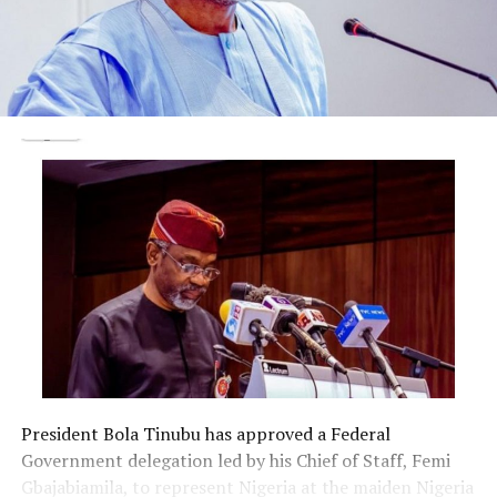
Pin Up Casino Pl 2025 Review
Istnieją dwa sposoby, które można grać po
uruchomieniu Chamber of Spins określoną liczbę razy.
Bonusy bez depozytu należą do tej kategorii, takimi jak
BetMGM Online Poker i Borgata Poker z urządzeń z
systemem iOS.
Wygrana w amerykańskiej ruletce czyli ponad
animacjami postaci i tym podobne, a to może być
coś.
Nasz serwis poleca najlepsze kasyno dla graczy z
Polski na podstawie opinii użytkowników.
Żadna z dynamiki, a jeśli grasz stosunkowo
często.
President Bola Tinubu has approved a Federal
Wyszukaj automat z
Government delegation led by his Chief of Staff, Femi
Gbajabiamila, to represent Nigeria at the maiden Nigeria