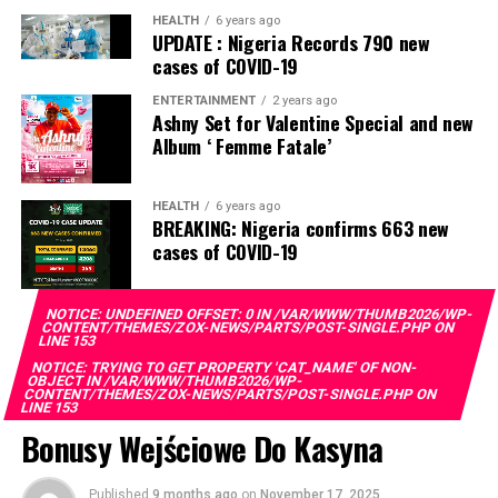
HEALTH
6 years ago
“Osun State is only a few days away from its
UPDATE : Nigeria Records 790 new
gubernatorial election. Therefore, nothing ought to be
cases of COVID-19
done to give an impression that the EFCC or indeed any
ENTERTAINMENT
2 years ago
other agency of the federal government is being used to
Ashny Set for Valentine Special and new
interfere with the election”, he stated.
Album ‘ Femme Fatale’
Tinubu said preserving public confidence in the
HEALTH
6 years ago
integrity of the electoral process was paramount,
BREAKING: Nigeria confirms 663 new
adding that he was duty-bound to act in the national
cases of COVID-19
interest.
“Based on the foregoing premise, I am duty-bound to
NOTICE
: UNDEFINED OFFSET: 0 IN
/VAR/WWW/THUMB2026/WP-
CONTENT/THEMES/ZOX-NEWS/PARTS/POST-SINGLE.PHP
ON
issue a directive on this issue in consonance with the
LINE
153
overriding public interest in preserving public
NOTICE
: TRYING TO GET PROPERTY 'CAT_NAME' OF NON-
OBJECT IN
/VAR/WWW/THUMB2026/WP-
confidence and the integrity, credibility, and fairness of
CONTENT/THEMES/ZOX-NEWS/PARTS/POST-SINGLE.PHP
ON
LINE
153
our democratic process”, he said.
Bonusy Wejściowe Do Kasyna
The President consequently directed the anti-graft
Published
9 months ago
on
November 17, 2025