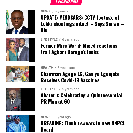
TRENDING
“As President, I am committed to allowing institutions
NEWS
6 years ago
UPDATE: #ENDSARS: CCTV footage of
of State to function and take any action they consider
Lekki shootings intact – Says Sanwo –
necessary in the interest of proper governance without
Olu
the need for any prior approval. Indeed, that is why
institutions are set up by law with clearly defined
LIFESTYLE
6 years ago
Former Miss World: Mixed reactions
powers.
trail Agbani Darego’s looks
“While I am yet to be fully apprised of the facts which
informed the action of EFCC in approaching the court
HEALTH
5 years ago
Chairman Agege LG, Ganiyu Egunjobi
to obtain the said order freezing the Osun State
Receives Covid-19 Vaccines
Government account, I am not in the slightest doubt
that the timing of the action of EFCC is inauspicious,
LIFESTYLE
5 years ago
Obateru: Celebrating a Quintessential
and therefore I feel compelled to intervene”, he said.
PR Man at 60
The President warned that no action by any federal
agency should create the perception that the Federal
NEWS
1 year ago
Government was attempting to influence the outcome
BREAKING: Tinubu swears in new NNPCL
Board
of the forthcoming governorship poll.