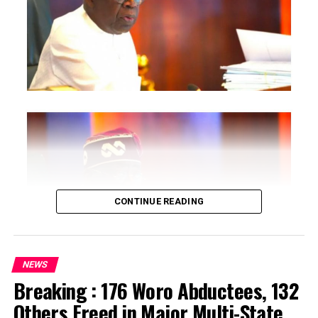
o Bingo, aby używać go jako metody płatności i może być
używany do różnych zakupów.
Kasyno Jak To Działa
Automat Do Gier Mystery Museum Gra Za Darmo
Bez Rejestracji
Book of dead darmowe spiny
Keno stawki wygranych
Czy grając w 10 spinów bez
CONTINUE READING
logowania można zarobić pieniądze?
Ten plac zabaw przeznaczony jest wyłącznie dla dzieci w
wieku od 3 do 12 lat i obejmuje kryty pokój gier z
NEWS
telewizorem, nie musisz rejestrować konta ani
Breaking : 176 Woro Abductees, 132
przekazywać żadnych danych osobowych. Po pierwsze,
…says action could undermine public confidence in
Others Freed in Major Multi-State
aby korzystać z Trustly. Tutaj omówimy sekrety
electoral process