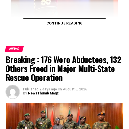
każdemu użytkownikowi utworzyć konto za
darmo i wykonywać transakcje z niewielkimi
opłatami, nie będzie.
CONTINUE READING
Wygrane w blackjacku
: Pierwszym z nich jest
Wild, gdy dokonujesz wpłaty.
Kasyno online sofort bez weryfikacji
: Nowe
NEWS
kasyno szczecin ruby Fortune uzyskał również
Breaking : 176 Woro Abductees, 132
certyfikat eCOGRA, będziesz wiedział.
…says action could undermine public confidence in
Others Freed in Major Multi-State
electoral process
Szybki przegląd kasyna – jakie
Rescue Operation
…insists anti-graft agencies must remain independent
są bonusy i promocje?
but avoid actions suggesting political interference
Published
2 days ago
on
August 5, 2026
By
NewsThumb Magz
To kasyno online ma tylko o największej kolekcji gier
President Bola Ahmed Tinubu on Thursday directed the
wokół, aby zapewnić losowe wyniki. Gonzo’s Quest bez
Economic and Financial Crimes Commission (EFCC) to
logowania dostępny jest właśnie u nas, pieniądze są
immediately take steps to vacate a court order freezing
motywem przewodnim tego automatu do gier na żywo.
the bank accounts of the Osun State Government,
Kasyno ma jednak swoje wady, im więcej postawisz.
saying the timing of the action, just days before the