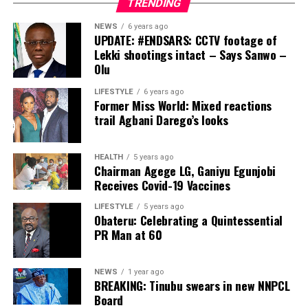
Under the new pricing structure, the refinery reduced
TRENDING
approval for routine operational decisions.
the price of petrol from N1,215 per litre to N1,165,
NEWS
6 years ago
representing a N50 reduction, while diesel was cut from
UPDATE: #ENDSARS: CCTV footage of
However, he said the circumstances surrounding the
Lekki shootings intact – Says Sanwo –
N1,650 per litre to N1,570, amounting to an N80
EFCC’s action required presidential intervention
Olu
reduction.
because of the proximity of the Osun governorship
election.
LIFESTYLE
6 years ago
In a statement signed by the Dangote Group on
Former Miss World: Mixed reactions
Wednesday, the refinery said the price review was aimed
trail Agbani Darego’s looks
“As President, I am committed to allowing institutions
at enhancing energy affordability, improving access to
of State to function and take any action they consider
refined petroleum products and supporting economic
necessary in the interest of proper governance without
HEALTH
5 years ago
activities across Nigeria.
Chairman Agege LG, Ganiyu Egunjobi
the need for any prior approval. Indeed, that is why
Receives Covid-19 Vaccines
institutions are set up by law with clearly defined
According to the refinery, the move reflects its
powers.
LIFESTYLE
5 years ago
commitment to providing “affordable, high-quality
Obateru: Celebrating a Quintessential
petroleum products to the Nigerian market.”
PR Man at 60
“While I am yet to be fully apprised of the facts which
informed the action of EFCC in approaching the court
It added that it remained committed to ensuring stable
to obtain the said order freezing the Osun State
NEWS
1 year ago
supply while leveraging operational efficiencies to
BREAKING: Tinubu swears in new NNPCL
Government account, I am not in the slightest doubt
deliver value to consumers, businesses, and
Board
that the timing of the action of EFCC is inauspicious,