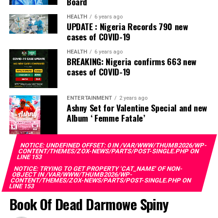
Board
HEALTH
6 years ago
UPDATE : Nigeria Records 790 new
cases of COVID-19
HEALTH
6 years ago
BREAKING: Nigeria confirms 663 new
cases of COVID-19
ENTERTAINMENT
2 years ago
Ashny Set for Valentine Special and new
Album ‘ Femme Fatale’
NOTICE
: UNDEFINED OFFSET: 0 IN
/VAR/WWW/THUMB2026/WP-
CONTENT/THEMES/ZOX-NEWS/PARTS/POST-SINGLE.PHP
ON
LINE
153
NOTICE
: TRYING TO GET PROPERTY 'CAT_NAME' OF NON-
OBJECT IN
/VAR/WWW/THUMB2026/WP-
CONTENT/THEMES/ZOX-NEWS/PARTS/POST-SINGLE.PHP
ON
LINE
153
Book Of Dead Darmowe Spiny