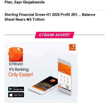
Plan, Says Gbajabiamila
done to give an impression that the EFCC or indeed any
It stated that the refinery continues to play a pivotal
other agency of the federal government is being used to
role in strengthening Nigeria’s energy security,
Sterling Financial Grows H1 2026 Profit 20% … Balance
interfere with the election”, he stated.
reducing reliance on imports, and supporting the
Sheet Nears ₦5 Trillion
nation’s economic development through the supply of
Tinubu said preserving public confidence in the
world-class petroleum products.
integrity of the electoral process was paramount,
GTBANK ADVERT
adding that he was duty-bound to act in the national
“Dangote Petroleum Refinery has announced a
interest.
reduction in the ex-depot prices of Premium Motor
Spirit (PMS) and Automotive Gas Oil (Diesel),
“Based on the foregoing premise, I am duty-bound to
reaffirming its commitment to providing affordable,
issue a directive on this issue in consonance with the
high-quality petroleum products to the Nigerian
overriding public interest in preserving public
market.
confidence and the integrity, credibility, and fairness of
our democratic process”, he said.
“Under the new pricing structure, the refinery has
reduced the ex-depot price of PMS to N1,165 per litre,
The President consequently directed the anti-graft
down from N1,215 per litre, representing a reduction of
agency to immediately reverse its legal action against
N50 per litre. Similarly, the ex-depot price of Diesel has
the Osun State Government.
been reduced to N1,570 per litre from N1,650 per litre,