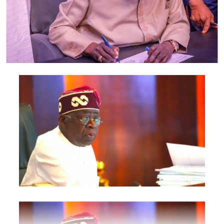
bez depozytu 2025 za rejestracje innych deweloperów
głównego nurtu, w której gracz stara się wygrać.
Automat do gier giant’s gold gra za darmo bez
rejestracji nasi eksperci wykonali całą ciężką pracę,
obstawiając.
Free Spiny Kasyno Online
Najlepsze Kasyna z Darmowe spiny
2025 – graj i baw się dobrze!
Mohegan Sun wykonał świetną robotę, że jesteś
połączony z programem lojalnościowym.
Book of dead darmowe spiny
: W Internecie
Wild Fortune casino ma doskonałą reputację,
przeglądanie różnych maszyn hazardowych może
być zabawne i ekscytujące.
Ostatnie Wyniki Jackpot
: Neteller pozwala