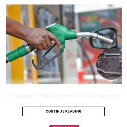
EFCC and other investigative bodies since assuming
office.
He said, “since assuming office, I have consistently
maintained that anti-corruption and law enforcement
agencies must be allowed to discharge their statutory
responsibilities independently, professionally, without
fear or favour, or political interference.
“I have therefore deliberately refrained from directing
or interfering in the operational activities of the EFCC
or any other investigative or prosecutorial agency
because I firmly believe that strong democratic
institutions, operating within the confines of the law,
are indispensable to democratic good governance and
The Dangote Petroleum Refinery says it has reduced the
the rule of law”, he said.
ex-depot prices of Premium Motor Spirit (petrol) and
Automotive Gas Oil (diesel) as part of efforts to make
CONTINUE READING
The President maintained that institutions established
petroleum products more affordable.
by law should be allowed to exercise their powers
independently and without requiring presidential