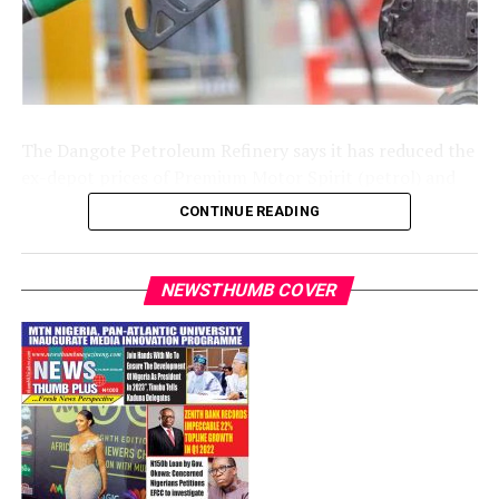
“I have therefore deliberately refrained from directing
or interfering in the operational activities of the EFCC
or any other investigative or prosecutorial agency
because I firmly believe that strong democratic
institutions, operating within the confines of the law,
are indispensable to democratic good governance and
The Dangote Petroleum Refinery says it has reduced the
the rule of law”, he said.
ex-depot prices of Premium Motor Spirit (petrol) and
Automotive Gas Oil (diesel) as part of efforts to make
CONTINUE READING
The President maintained that institutions established
petroleum products more affordable.
by law should be allowed to exercise their powers
independently and without requiring presidential
Under the new pricing structure, the refinery reduced
NEWSTHUMB COVER
approval for routine operational decisions.
the price of petrol from N1,215 per litre to N1,165,
representing a N50 reduction, while diesel was cut from
However, he said the circumstances surrounding the
N1,650 per litre to N1,570, amounting to an N80
EFCC’s action required presidential intervention
reduction.
because of the proximity of the Osun governorship
election.
In a statement signed by the Dangote Group on
Wednesday, the refinery said the price review was aimed
“As President, I am committed to allowing institutions
at enhancing energy affordability, improving access to