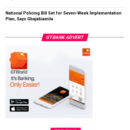
fear or favour, or political interference.
National Policing Bill Set for Seven-Week Implementation
“I have therefore deliberately refrained from directing
Plan, Says Gbajabiamila
or interfering in the operational activities of the EFCC
or any other investigative or prosecutorial agency
GTBANK ADVERT
because I firmly believe that strong democratic
institutions, operating within the confines of the law,
are indispensable to democratic good governance and
the rule of law”, he said.
The President maintained that institutions established
by law should be allowed to exercise their powers
independently and without requiring presidential
approval for routine operational decisions.
However, he said the circumstances surrounding the
EFCC’s action required presidential intervention
because of the proximity of the Osun governorship
election.