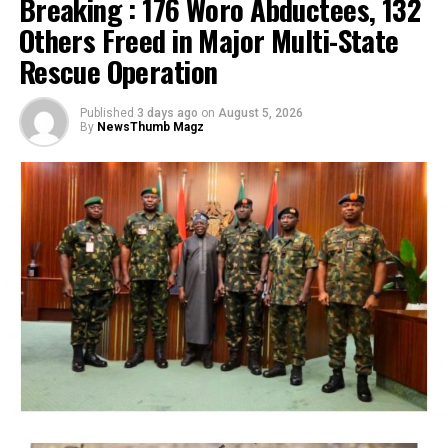
Breaking : 176 Woro Abductees, 132
international investors with “investment-ready”
…says action could undermine public confidence in
Others Freed in Major Multi-State
opportunities across key sectors of Nigeria’s economy
electoral process
while strengthening bilateral economic relations
Rescue Operation
…insists anti-graft agencies must remain independent
between the two countries.
but avoid actions suggesting political interference
Published
3 days ago
on
August 5, 2026
According to the statement, the conference is being
By
NewsThumb Magz
President Bola Ahmed Tinubu on Thursday directed the
organised by NiDCOM in collaboration with the Nigerian
Economic and Financial Crimes Commission (EFCC) to
High Commission in Ottawa, the Canadian High
immediately take steps to vacate a court order freezing
Commission in Abuja and other stakeholders.
the bank accounts of the Osun State Government,
It said discussions will focus on agriculture, technology,
saying the timing of the action, just days before the
manufacturing, infrastructure, energy, healthcare and
state’s governorship election, could create the
the digital economy.
impression of federal interference in the electoral
process.
Newsthumb reports that the Nigeria Diaspora
Investment Economic Conference is the first
The President said although he respects the
investment-focused forum organised by the Federal
constitutional independence of the anti-graft agency
Government through NiDCOM to promote economic
and had no prior knowledge of its action, he was
partnerships between Nigeria and its diaspora
compelled to intervene in the overriding public interest