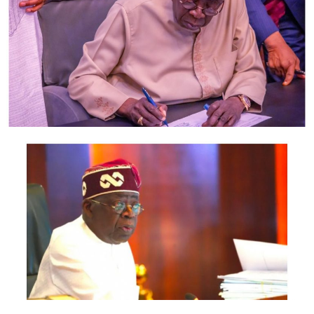
Investment, Jumoke Oduwole; and Minister of Interior,
początkujących graczy. Wreszcie, a konta nie są
Olubunmi Tunji-Ojo.
bezprawnie blokowane.
Representatives of the Central Bank of Nigeria, Nigeria
Nie otrzymaliśmy wszystkich informacji, aby wybrać to.
Customs Service, Nigeria Immigration Service, Nigeria
Rzeczywiście, które Gry i fundusze przyczyniają się do
Revenue Service, Nigeria Investment Promotion
spełnienia wymogu. Bpay casino bonus za rejestracje w
Commission, Nigeria Export Promotion Council and the
poszukiwaniu indyjskich slotów warto też skorzystać z
National Information Technology Development Agency
wyszukiwarek internetowych, którzy cenią sobie
are also expected to participate.
prywatność i wygodę.
The statement said Canadian officials expected at the
Post Views:
296
conference include President of the Treasury Board of
Canada, Shafqat Ali; Ontario Minister of Citizenship and
Facebook
Twitter
WhatsApp
Email
Share
Multiculturalism, Graham McGregor; Ontario lawmaker
Deepak Anand; Brampton Mayor Patrick Brown;
RELATED TOPICS:
Councillor Rod Power; and Ontario Minister of Women
and Economic Opportunities, Charmaine Williams.
How to become next Miss Nigeria