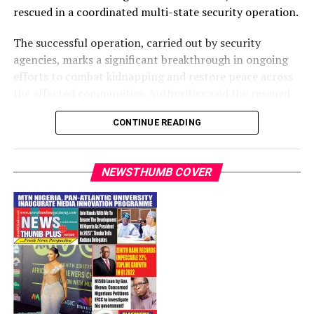
Federal Account Allocation Committee (FAAC).
rescued in a coordinated multi-state security operation.
However, in a personally signed statement issued from
The successful operation, carried out by security
the State House, Abuja, President Tinubu disclosed that
agencies, marks a significant breakthrough in ongoing
the EFCC had obtained the court order on August 5,
efforts to combat kidnapping and restore peace across
2026, freezing the accounts of the Osun State
the affected communities. Authorities said the rescued
Government.
victims have been reunited with their families, while
CONTINUE READING
efforts are underway to apprehend the perpetrators
He said he was “deeply embarrassed” by the timing of
and dismantle the criminal networks responsible for the
the development, explaining that actions taken by
abductions.
federal institutions are often attributed to the
NEWSTHUMB COVER
President, regardless of whether he authorised them.
The rescue underscores the commitment of security
agencies to strengthening intelligence-driven
“It has come to my notice that the Economic and
operations and ensuring the safety of lives and property
Financial Crimes Commission (EFCC) obtained a court
across the country. Further details on the operation and
order on August 5, 2026, freezing the accounts of the
ongoing investigations are expected from the relevant
Osun State Government. I must state that I feel deeply
authorities.
embarrassed not by the EFCC’s exercise of its mandate
backed by a court order, but by the timing of the
Post Views:
52
agency’s action.