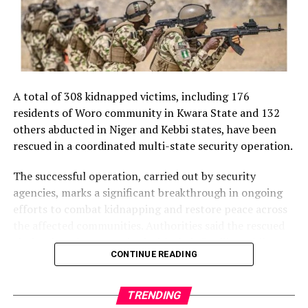
community.
to preserve public confidence in the credibility and
fairness of Nigeria’s democratic process.
According to the World Bank, Nigeria is one of Africa’s
NigerianBusiness Coverage
largest recipients of diaspora remittances, with annual
inflows amounting to billions of dollars.
The EFCC had on Wednesday froze the accounts of the
Osun State Government, placing a Post No Debit (PND),
A total of 308 kidnapped victims, including 176
Post Views:
33
on its First Bank account, alleging fraudulent handling
residents of Woro community in Kwara State and 132
of N11 billion ecology funds, intervention funds and
Facebook
Twitter
WhatsApp
Email
Share
others abducted in Niger and Kebbi states, have been
Federal Account Allocation Committee (FAAC).
rescued in a coordinated multi-state security operation.
However, in a personally signed statement issued from
The successful operation, carried out by security
the State House, Abuja, President Tinubu disclosed that
agencies, marks a significant breakthrough in ongoing
the EFCC had obtained the court order on August 5,
efforts to combat kidnapping and restore peace across
2026, freezing the accounts of the Osun State
the affected communities. Authorities said the rescued
Government.
victims have been reunited with their families, while
CONTINUE READING
efforts are underway to apprehend the perpetrators
He said he was “deeply embarrassed” by the timing of
and dismantle the criminal networks responsible for the
the development, explaining that actions taken by
abductions.
federal institutions are often attributed to the
TRENDING