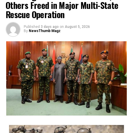
Others Freed in Major Multi-State
opportunities across key sectors of Nigeria’s economy
electoral process
while strengthening bilateral economic relations
Rescue Operation
…insists anti-graft agencies must remain independent
between the two countries.
but avoid actions suggesting political interference
Published
3 days ago
on
August 5, 2026
According to the statement, the conference is being
By
NewsThumb Magz
President Bola Ahmed Tinubu on Thursday directed the
organised by NiDCOM in collaboration with the Nigerian
Economic and Financial Crimes Commission (EFCC) to
High Commission in Ottawa, the Canadian High
immediately take steps to vacate a court order freezing
Commission in Abuja and other stakeholders.
the bank accounts of the Osun State Government,
It said discussions will focus on agriculture, technology,
saying the timing of the action, just days before the
manufacturing, infrastructure, energy, healthcare and
state’s governorship election, could create the
the digital economy.
impression of federal interference in the electoral
process.
Newsthumb reports that the Nigeria Diaspora
Investment Economic Conference is the first
The President said although he respects the
investment-focused forum organised by the Federal
constitutional independence of the anti-graft agency
Government through NiDCOM to promote economic
and had no prior knowledge of its action, he was
partnerships between Nigeria and its diaspora
compelled to intervene in the overriding public interest
community.
to preserve public confidence in the credibility and