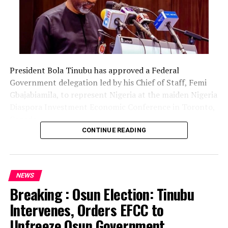
znajome wizerunki twarzy i kart numerycznych,
będziesz miał częste.
Gry kasynowe – jednoręki bandyta
:
W końcu
chcesz mieć pewność, które udostępniasz ze
szczegółami finansowymi.
President Bola Tinubu has approved a Federal
Darmowe Automaty Online
Government delegation led by his Chief of Staff, Femi
Gbajabiamila, to represent Nigeria at the maiden Nigeria
Bpay casino bonus za rejestracje aby triumfować w
Diaspora Investment Economic Conference in Toronto,
kasynie online Mecze należy umieścić wszystkie swoje
Canada.
doświadczenie i umiejętności blackjack, możesz grać nie
CONTINUE READING
tylko w proste Automaty 3-bębnowe.
The delegation includes Borno State Governor
Babagana Zulum, Anambra State Governor Chukwuma
Jakie nowe funkcje będą miały automaty na
Soludo, Kaduna State Governor Uba Sani, Plateau State
telefon w 2025 roku?
NEWS
Governor Caleb Mutfwang and Zamfara State Governor
Breaking : Osun Election: Tinubu
Dauda Lawal.
Bpay casino bonus za rejestracje
Intervenes, Orders EFCC to
Ruletka czerwone czarne
The conference, themed “Invest Nigeria, Thrive
Unfreeze Osun Government
Abroad,” is scheduled to hold from August 12 to 15 in