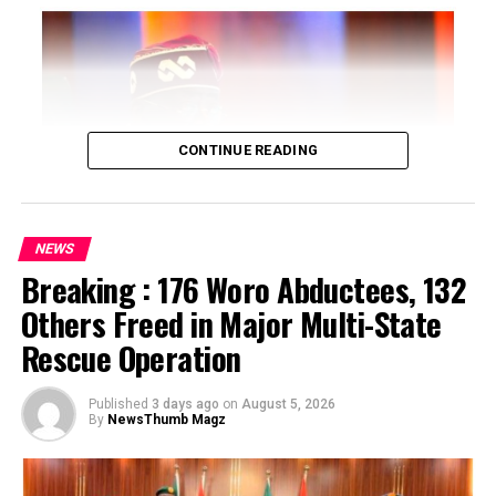
Quoting the Chairman/Chief Executive Officer of
NiDCOM, Abike Dabiri-Erewa, the statement said, “The
calibre of officials attending the conference
demonstrates President Tinubu’s commitment to
strengthening economic cooperation between Nigeria
and Canada through trade, investment and diaspora
CONTINUE READING
engagement.”
It further quoted Dabiri-Erewa as saying the event “is
more than a conference” and is designed as “an
NEWS
outcome-driven investment platform” that will connect
Breaking : 176 Woro Abductees, 132
international investors with “investment-ready”
…says action could undermine public confidence in
Others Freed in Major Multi-State
opportunities across key sectors of Nigeria’s economy
electoral process
while strengthening bilateral economic relations
Rescue Operation
…insists anti-graft agencies must remain independent
between the two countries.
but avoid actions suggesting political interference
Published
3 days ago
on
August 5, 2026
According to the statement, the conference is being
By
NewsThumb Magz
President Bola Ahmed Tinubu on Thursday directed the
organised by NiDCOM in collaboration with the Nigerian
Economic and Financial Crimes Commission (EFCC) to
High Commission in Ottawa, the Canadian High