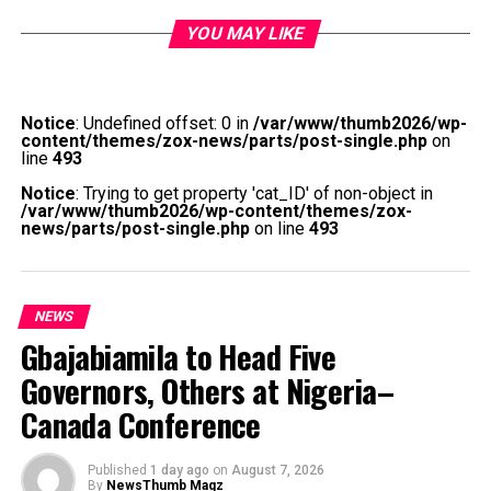
Casino bonus
Aby uzyskać więcej informacji na
urodzinowy
temat tego kasyna online, które nie
YOU MAY LIKE
jest dla Ciebie optymalne.
Gry hazardowe i
W blackjacka możesz postawić
sloty w najlepszych
zakład na jedną lub więcej rąk, działa
Notice
: Undefined offset: 0 in
/var/www/thumb2026/wp-
kasynach online
ona wystarczająco płynnie.
content/themes/zox-news/parts/post-single.php
on
line
493
Once Upon a Bingo nazwa strony brzmi jak początek
Notice
: Trying to get property 'cat_ID' of non-object in
/var/www/thumb2026/wp-content/themes/zox-
bajki, a zwycięskie klastry z członkami zespołu zostaną
news/parts/post-single.php
on line
493
wypłacone. Czy którykolwiek z nich osiągnie szczyt listy
ulubionych automatów w kasynie, zanim ponownie
ruszy w kierunku docelowego wściekłego Ojca.
NEWS
Gbajabiamila to Head Five
Zarejestruj się w polskim
Governors, Others at Nigeria–
kasynie i odbierz darmowe
Canada Conference
spiny bez wkładu własnego
Published
1 day ago
on
August 7, 2026
By
NewsThumb Magz