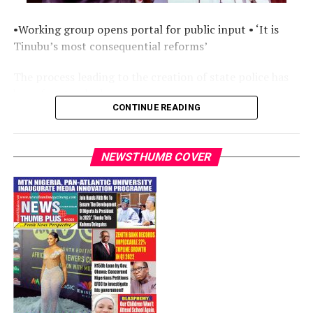
reducing reliance on imports, and supporting the
nation’s economic development through the supply of
•Working group opens portal for public input • ‘It is
world-class petroleum products.
Tinubu’s most consequential reforms’
“Dangote Petroleum Refinery has announced a
The process leading to the creation of state police has
reduction in the ex-depot prices of Premium Motor
been fast-tracked.
Spirit (PMS) and Automotive Gas Oil (Diesel),
CONTINUE READING
reaffirming its commitment to providing affordable,
A seven-week roadmap for the National Policing Bill
high-quality petroleum products to the Nigerian
commenced on July 27 and is expected to be completed
market.
NEWSTHUMB COVER
on September 14.
“Under the new pricing structure, the refinery has
Chairman of the Presidential Working Group on the
reduced the ex-depot price of PMS to N1,165 per litre,
National Policing Bill, Mr Femi Gbajabiamila, unveiled
down from N1,215 per litre, representing a reduction of
the action plan yesterday after the group’s meeting.
N50 per litre. Similarly, the ex-depot price of Diesel has
been reduced to N1,570 per litre from N1,650 per litre,
He said the seven-week work programme would proceed
amounting to a decrease of N80 per litre.
through simultaneous legal drafting, policy research,
data analysis and implementation modelling.
“The price review reflects Dangote Refinery’s ongoing
efforts to enhance energy affordability, improve access