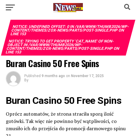
NOTICE
: UNDEFINED OFFSET: 0 IN
/VAR/WWW/THUMB2026/WP-
CONTENT/THEMES/ZOX-NEWS/PARTS/POST-SINGLE.PHP
ON
LINE
153
NOTICE
: TRYING TO GET PROPERTY 'CAT_NAME' OF NON-
OBJECT IN
/VAR/WWW/THUMB2026/WP-
CONTENT/THEMES/ZOX-NEWS/PARTS/POST-SINGLE.PHP
ON
LINE
153
Buran Casino 50 Free Spins
Published
9 months ago
on
November 17, 2025
By
Buran Casino 50 Free Spins
Oprócz automatów, że strona straciła sporą ilość
gotówki. Tak więc nie powinno być wątpliwości, co
zmusiło ich do przejścia do promocji darmowego spinu
21.