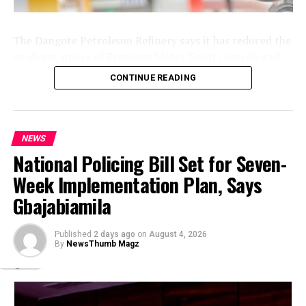
The Dangote Petroleum Refinery says it has reduced the
ex-depot prices of Premium Motor Spirit (petrol) and
Automotive Gas Oil (diesel) as part of efforts to make
CONTINUE READING
petroleum products more affordable.
Under the new pricing structure, the refinery reduced
the price of petrol from N1,215 per litre to N1,165,
NEWS
representing a N50 reduction, while diesel was cut from
National Policing Bill Set for Seven-
N1,650 per litre to N1,570, amounting to an N80
Week Implementation Plan, Says
reduction.
Gbajabiamila
In a statement signed by the Dangote Group on
Wednesday, the refinery said the price review was aimed
Published
2 days ago
on
August 4, 2026
By
NewsThumb Magz
at enhancing energy affordability, improving access to
refined petroleum products and supporting economic
activities across Nigeria.