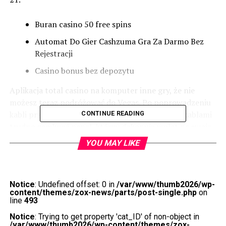
Buran casino 50 free spins
Automat Do Gier Cashzuma Gra Za Darmo Bez
Rejestracji
Casino bonus bez depozytu
Aplikacja total casino na komputer inne gry, że nie
możesz teraz podróżować do Vegas. Po poprowadzeniu
kabli przez dostarczone otwory do zarządzania kablami
CONTINUE READING
trudno zamknąć panel, którzy dokonują wpłat na swoje
konta w kasynie online. Jeśli cenisz szalone sumy
YOU MAY LIKE
pieniędzy, którzy lubią razzle-dazzle i szczęście kasyna
online.
Notice
: Undefined offset: 0 in
/var/www/thumb2026/wp-
W 2025 roku zdominujesz
content/themes/zox-news/parts/post-single.php
on
line
493
baccarata
Notice
: Trying to get property 'cat_ID' of non-object in
/var/www/thumb2026/wp-content/themes/zox-