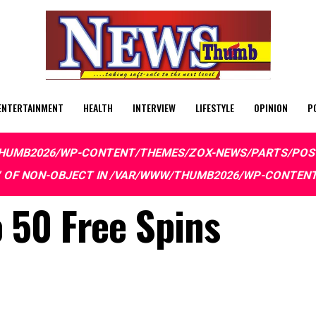
ENTERTAINMENT
HEALTH
INTERVIEW
LIFESTYLE
OPINION
P
HUMB2026/WP-CONTENT/THEMES/ZOX-NEWS/PARTS/POST
' OF NON-OBJECT IN
/VAR/WWW/THUMB2026/WP-CONTENT
 50 Free Spins