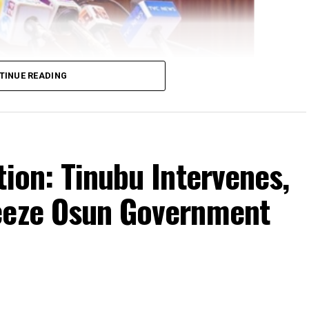
TINUE READING
ral Government delegation led by his Chief of
geria at the maiden Nigeria Diaspora Investment
tion: Tinubu Intervenes,
eeze Osun Government
ernor Babagana Zulum, Anambra State Governor
Uba Sani, Plateau State Governor Caleb
uda Lawal.
hrive Abroad,” is scheduled to hold from August 12