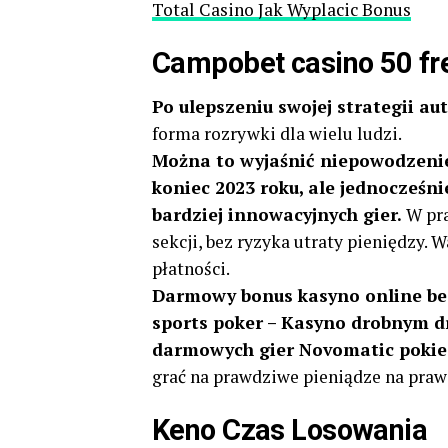
Total Casino Jak Wyplacic Bonus
Campobet casino 50 fr
Po ulepszeniu swojej strategii a
forma rozrywki dla wielu ludzi.
Można to wyjaśnić niepowodzeni
koniec 2023 roku, ale jednocześni
bardziej innowacyjnych gier.
W pr
sekcji, bez ryzyka utraty pieniędzy. 
płatności.
Darmowy bonus kasyno online be
sports poker – Kasyno drobnym d
darmowych gier Novomatic pokie
grać na prawdziwe pieniądze na pra
Keno Czas Losowania