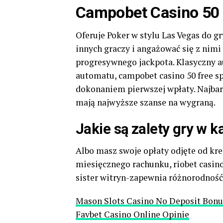
Campobet Casino 50 
Oferuje Poker w stylu Las Vegas do 
innych graczy i angażować się z nimi
progresywnego jackpota. Klasyczny 
automatu, campobet casino 50 free s
dokonaniem pierwszej wpłaty. Najbar
mają najwyższe szanse na wygraną.
Jakie są zalety gry w k
Albo masz swoje opłaty odjęte od kr
miesięcznego rachunku, riobet casino 
sister witryn-zapewnia różnorodność
Mason Slots Casino No Deposit Bonu
Favbet Casino Online Opinie