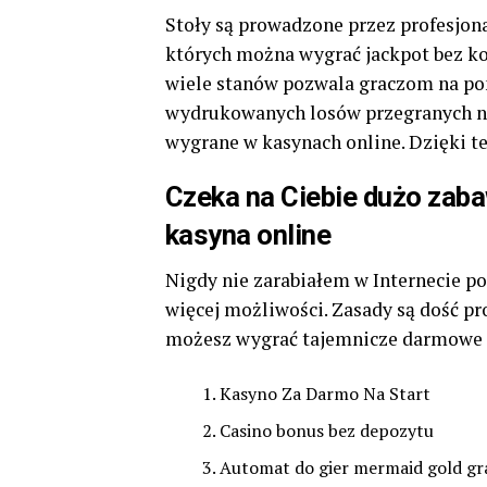
Stoły są prowadzone przez profesjon
których można wygrać jackpot bez ko
wiele stanów pozwala graczom na po
wydrukowanych losów przegranych na 
wygrane w kasynach online. Dzięki t
Czeka na Ciebie dużo zaba
kasyna online
Nigdy nie zarabiałem w Internecie po
więcej możliwości. Zasady są dość pr
możesz wygrać tajemnicze darmowe s
Kasyno Za Darmo Na Start
Casino bonus bez depozytu
Automat do gier mermaid gold gra