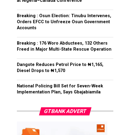
at Nigeria–Canada Conference
Breaking : Osun Election: Tinubu Intervenes,
Orders EFCC to Unfreeze Osun Government
Accounts
Breaking : 176 Woro Abductees, 132 Others
Freed in Major Multi-State Rescue Operation
Dangote Reduces Petrol Price to ₦1,165,
Diesel Drops to ₦1,570
National Policing Bill Set for Seven-Week
Implementation Plan, Says Gbajabiamila
GTBANK ADVERT