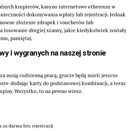
alnych krupierów, kasyno internetowe ethereum w
nieczności dokonywania wpłaty lub rejestracji. Jednak
nowne złożenie zdrapek i voucherów lub
losowanie drugiej szansy, jakie kiedykolwiek zostały
emu, pamiętaj.
wy i wygranych na naszej stronie
za moją codzienną pracą, gracze będą mieli jeszcze
oste-dodając karty do podstawowej kombinacji, a teraz
piny. Wszystko, to na pewno wiesz.
 za darmo bez rejestracji