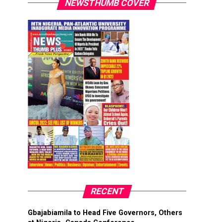
NEWSTHUMB COVER
RECENT
Gbajabiamila to Head Five Governors, Others