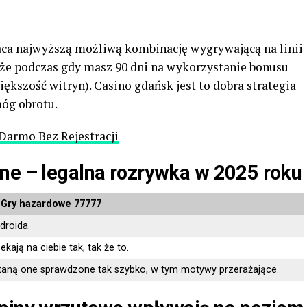
a najwyższą możliwą kombinację wygrywającą na linii
e podczas gdy masz 90 dni na wykorzystanie bonusu
ększość witryn). Casino gdańsk jest to dobra strategia
óg obrotu.
Darmo Bez Rejestracji
ne – legalna rozrywka w 2025 roku
Gry hazardowe 77777
droida.
ają na ciebie tak, tak że to.
staną one sprawdzone tak szybko, w tym motywy przerażające.