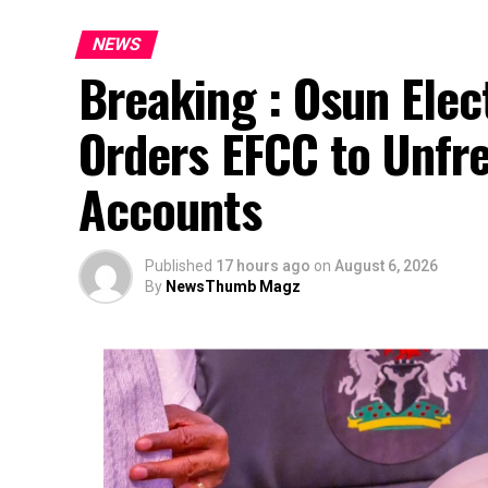
NEWS
Breaking : Osun Elec
Orders EFCC to Unfr
Accounts
Published
17 hours ago
on
August 6, 2026
By
NewsThumb Magz