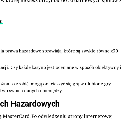
, w której możesz otrzymać do 33 darmowych spinów z
tu
a prawa hazardowe sprawiają, które są zwykle równe x30-
acji:
Czy każde kasyno jest oceniane w sposób obiektywny i
żna to zrobić, mogą oni cieszyć się grą w ulubione gry
wo swoich danych i pieniędzy.
ach Hazardowych
ją MasterCard. Po odwiedzeniu strony internetowej