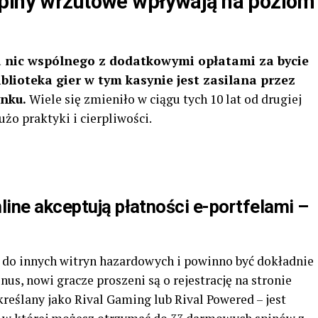
spiny wrzutowe wpływają na poziom
 nic wspólnego z dodatkowymi opłatami za bycie
blioteka gier w tym kasynie jest zasilana przez
ynku.
Wiele się zmieniło w ciągu tych 10 lat od drugiej
żo praktyki i cierpliwości.
ine akceptują płatności e-portfelami –
 do innych witryn hazardowych i powinno być dokładnie
us, nowi gracze proszeni są o rejestrację na stronie
reślany jako Rival Gaming lub Rival Powered – jest