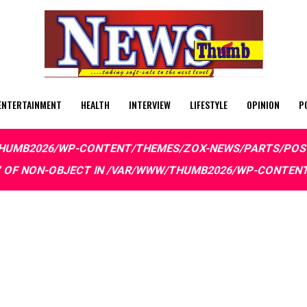
ENTERTAINMENT
HEALTH
INTERVIEW
LIFESTYLE
OPINION
P
HUMB2026/WP-CONTENT/THEMES/ZOX-NEWS/PARTS/POST
' OF NON-OBJECT IN
/VAR/WWW/THUMB2026/WP-CONTENT