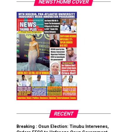
NEWSTHUMB COVER
RECENT
Breaking : Osun Election: Tinubu Intervenes,