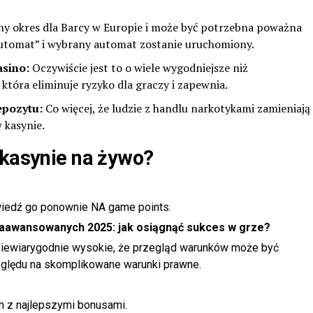
ny okres dla Barcy w Europie i może być potrzebna poważna
utomat” i wybrany automat zostanie uruchomiony.
asino:
Oczywiście jest to o wiele wygodniejsze niż
która eliminuje ryzyko dla graczy i zapewnia.
epozytu:
Co więcej, że ludzie z handlu narkotykami zamieniają
 kasynie.
 kasynie na żywo?
iedź go ponownie NA game points.
zaawansowanych 2025: jak osiągnąć sukces w grze?
niewiarygodnie wysokie, że przegląd warunków może być
ględu na skomplikowane warunki prawne.
h z najlepszymi bonusami.