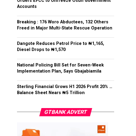
Orders EFCC to Unfreeze Osun Government
Accounts
Breaking : 176 Woro Abductees, 132 Others
Freed in Major Multi-State Rescue Operation
Dangote Reduces Petrol Price to ₦1,165,
Diesel Drops to ₦1,570
National Policing Bill Set for Seven-Week
Implementation Plan, Says Gbajabiamila
Sterling Financial Grows H1 2026 Profit 20% …
Balance Sheet Nears ₦5 Trillion
GTBANK ADVERT