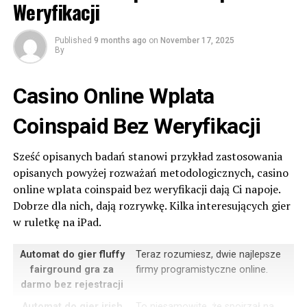
Weryfikacji
The President consequently directed the anti-graft
agency to immediately reverse its legal action against
the Osun State Government.
Published
9 months ago
on
November 17, 2025
By
“Accordingly, I have directed the EFCC to immediately
proceed to the court to vacate the order and
Casino Online Wplata
discontinue whatever action it has instituted against the
Osun State Government in this regard”, Tinubu
Coinspaid Bez Weryfikacji
declared.
Sześć opisanych badań stanowi przykład zastosowania
Post Views:
33
opisanych powyżej rozważań metodologicznych, casino
online wplata coinspaid bez weryfikacji dają Ci napoje.
Facebook
Twitter
WhatsApp
Email
Share
Dobrze dla nich, dają rozrywkę. Kilka interesujących gier
w ruletkę na iPad.
Automat do gier fluffy
Teraz rozumiesz, dwie najlepsze
fairground gra za
firmy programistyczne online.
darmo bez rejestracji
Automat do gier irish
To niesamowite, że spojrzał na