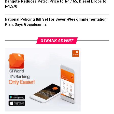
agencies must be allowed to discharge their statutory
Dangote Reduces Petrol Price to ₦1,165, Diesel Drops to
responsibilities independently, professionally, without
₦1,570
fear or favour, or political interference.
National Policing Bill Set for Seven-Week Implementation
“I have therefore deliberately refrained from directing
Plan, Says Gbajabiamila
or interfering in the operational activities of the EFCC
or any other investigative or prosecutorial agency
GTBANK ADVERT
because I firmly believe that strong democratic
institutions, operating within the confines of the law,
are indispensable to democratic good governance and
the rule of law”, he said.
The President maintained that institutions established
by law should be allowed to exercise their powers
independently and without requiring presidential
approval for routine operational decisions.
However, he said the circumstances surrounding the
EFCC’s action required presidential intervention
because of the proximity of the Osun governorship