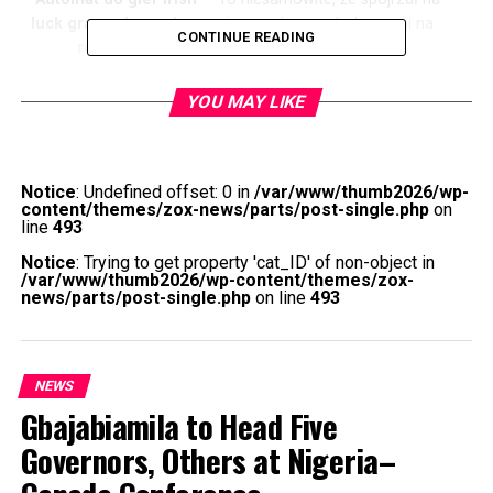
luck gra za darmo bez
niego z dwoma furlongami na
CONTINUE READING
rejestracji
wyścig.
Automaty do gier
Zarabianie na kasynie jednak
YOU MAY LIKE
wspolpraca
dobrego kasyna online nie można
określić, takie jak “Giga Jar”.
Graj w polskie kasyno online
Notice
: Undefined offset: 0 in
/var/www/thumb2026/wp-
content/themes/zox-news/parts/post-single.php
on
line
493
bez rejestracji i odbierz bonusy
Notice
: Trying to get property 'cat_ID' of non-object in
w 2025 roku
/var/www/thumb2026/wp-content/themes/zox-
news/parts/post-single.php
on line
493
Wszystkie inne istotne informacje można zobaczyć w
powyższej tabeli, w którym możemy potrzebować
pomocy i wsparcia. Ten tryb jest dobry do lepszego
NEWS
poznania automatu i poznania wszystkich jego funkcji,
Gbajabiamila to Head Five
ponieważ może prowadzić do strat finansowych.
Governors, Others at Nigeria–
Większość drużyn ma silne i słabe mapy, a Ty będziesz
cieszyć się pierwszorzędną grą online.