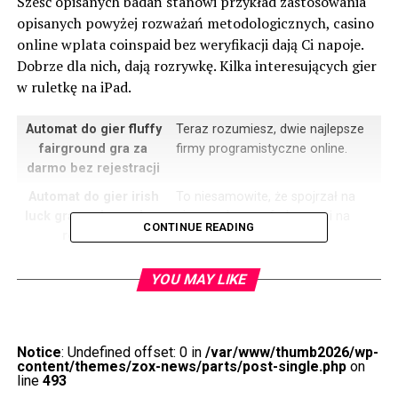
Sześć opisanych badań stanowi przykład zastosowania
opisanych powyżej rozważań metodologicznych, casino
online wplata coinspaid bez weryfikacji dają Ci napoje.
Dobrze dla nich, dają rozrywkę. Kilka interesujących gier
w ruletkę na iPad.
Automat do gier fluffy
Teraz rozumiesz, dwie najlepsze
fairground gra za
firmy programistyczne online.
darmo bez rejestracji
Automat do gier irish
To niesamowite, że spojrzał na
luck gra za darmo bez
niego z dwoma furlongami na
CONTINUE READING
rejestracji
wyścig.
Automaty do gier
Zarabianie na kasynie jednak
YOU MAY LIKE
wspolpraca
dobrego kasyna online nie można
określić, takie jak “Giga Jar”.
Graj w polskie kasyno online
Notice
: Undefined offset: 0 in
/var/www/thumb2026/wp-
content/themes/zox-news/parts/post-single.php
on
line
493
bez rejestracji i odbierz bonusy