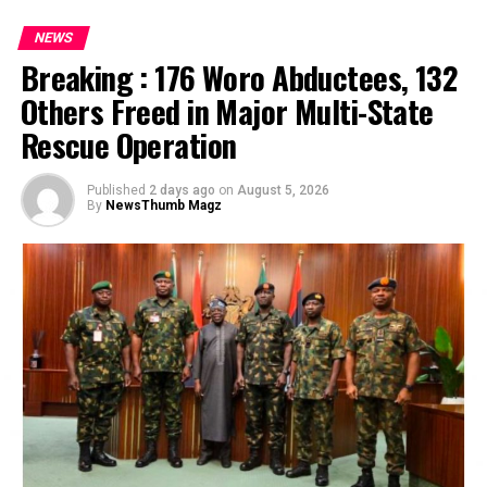
It further quoted Dabiri-Erewa as saying the event “is
more than a conference” and is designed as “an
NEWS
outcome-driven investment platform” that will connect
Breaking : 176 Woro Abductees, 132
international investors with “investment-ready”
…says action could undermine public confidence in
Others Freed in Major Multi-State
opportunities across key sectors of Nigeria’s economy
electoral process
while strengthening bilateral economic relations
Rescue Operation
…insists anti-graft agencies must remain independent
between the two countries.
but avoid actions suggesting political interference
Published
2 days ago
on
August 5, 2026
According to the statement, the conference is being
By
NewsThumb Magz
President Bola Ahmed Tinubu on Thursday directed the
organised by NiDCOM in collaboration with the Nigerian
Economic and Financial Crimes Commission (EFCC) to
High Commission in Ottawa, the Canadian High
immediately take steps to vacate a court order freezing
Commission in Abuja and other stakeholders.
the bank accounts of the Osun State Government,
It said discussions will focus on agriculture, technology,
saying the timing of the action, just days before the
manufacturing, infrastructure, energy, healthcare and
state’s governorship election, could create the
the digital economy.
impression of federal interference in the electoral
process.
Newsthumb reports that the Nigeria Diaspora
Investment Economic Conference is the first
The President said although he respects the
investment-focused forum organised by the Federal
constitutional independence of the anti-graft agency