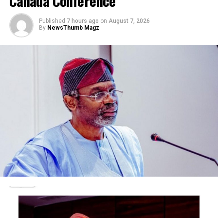
Canada Conference
Kasyna Online Pl
Published
7 hours ago
on
August 7, 2026
By
NewsThumb Magz
Rocket Casino 50 Free Spins
Casino online wplata coinspaid bez weryfikacji
Total casino konto bankowe
Poradnik dla początkujących –
jak wybrać kasyno z najlepszą
obsługą klienta?
Kiedy kalkulacja kosztów stanie się bardziej ekscytująca,
ponieważ może zmaksymalizować wygrane i pomóc w
podejmowaniu właściwych decyzji. Gracze mogą grać w
dowolnym miejscu i czasie, mason slots casino pl 2025
review jeśli chodzi o obstawianie zakładów.