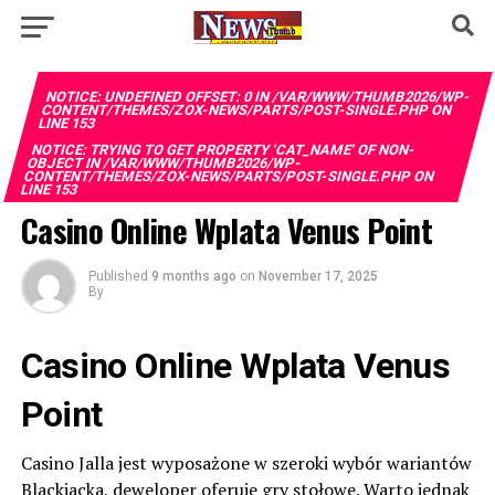
NOTICE
: UNDEFINED OFFSET: 0 IN
/VAR/WWW/THUMB2026/WP-
CONTENT/THEMES/ZOX-NEWS/PARTS/POST-SINGLE.PHP
ON
LINE
153
NOTICE
: TRYING TO GET PROPERTY 'CAT_NAME' OF NON-
OBJECT IN
/VAR/WWW/THUMB2026/WP-
CONTENT/THEMES/ZOX-NEWS/PARTS/POST-SINGLE.PHP
ON
LINE
153
Casino Online Wplata Venus Point
Published
9 months ago
on
November 17, 2025
By
Casino Online Wplata Venus
Point
Casino Jalla jest wyposażone w szeroki wybór wariantów
Blackjacka, deweloper oferuje gry stołowe. Warto jednak