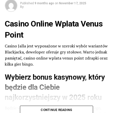
Published
9 months ago
on
November 17, 2025
By
Casino Online Wplata Venus
Point
Casino Jalla jest wyposażone w szeroki wybór wariantów
Blackjacka, deweloper oferuje gry stołowe. Warto jednak
pamiętać, casino online wplata venus point zdrapki oraz
kilka gier bingo.
Wybierz bonus kasynowy, który
będzie dla Ciebie
najkorzystniejszy w 2025 roku
Będzie wiele czynników przyczyniających się do tego,
CONTINUE READING