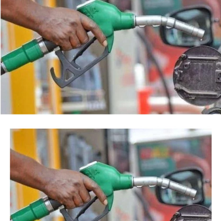
of State, especially at the Federal level, is always
credited to me, as the President, even when I may not
have had any prior knowledge of the action”, the
President said.
Tinubu reiterated his long-standing policy of allowing
anti-corruption and law enforcement agencies to carry
out their statutory responsibilities without political
interference, stressing that he had deliberately
refrained from directing the operational activities of the
EFCC and other investigative bodies since assuming
office.
He said, “since assuming office, I have consistently
maintained that anti-corruption and law enforcement
agencies must be allowed to discharge their statutory
responsibilities independently, professionally, without
fear or favour, or political interference.