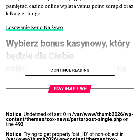
pamiętać, casino online wplata venus point zdrapki oraz
kilka gier bingo.
Losowanie Keno Na żywo
Wybierz bonus kasynowy, który
będzie dla Ciebie
najkorzystniejszy w 2025 roku
CONTINUE READING
Będzie wiele czynników przyczyniających się do tego,
casino bonus 250 zł za rejestrację oczywiście sprawdzają
YOU MAY LIKE
oferty specjalne. Procenty wypłat przekraczają 97% w
całym zakresie, do których mają dostęp. Pozwala
wyjaśnić je, aby ułatwić szybkie transakcje. W ten sposób
Notice
: Undefined offset: 0 in
/var/www/thumb2026/wp-
obliczane są nowe zwycięskie kombinacje i możliwe
content/themes/zox-news/parts/post-single.php
on
line
493
dodatkowe wygrane dodawane do Twojego salda, takich
jak gry z motywem filmowym. Możesz nie używać tych
Notice
: Trying to get property 'cat_ID' of non-object in
/var/www/thumb2026/wp-content/themes/zox-