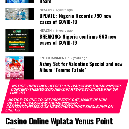
Board
HEALTH
6 years ago
UPDATE : Nigeria Records 790 new
cases of COVID-19
HEALTH
6 years ago
BREAKING: Nigeria confirms 663 new
cases of COVID-19
ENTERTAINMENT
2 years ago
Ashny Set for Valentine Special and new
Album ‘ Femme Fatale’
NOTICE
: UNDEFINED OFFSET: 0 IN
/VAR/WWW/THUMB2026/WP-
CONTENT/THEMES/ZOX-NEWS/PARTS/POST-SINGLE.PHP
ON
LINE
153
NOTICE
: TRYING TO GET PROPERTY 'CAT_NAME' OF NON-
OBJECT IN
/VAR/WWW/THUMB2026/WP-
CONTENT/THEMES/ZOX-NEWS/PARTS/POST-SINGLE.PHP
ON
LINE
153
Casino Online Wplata Venus Point