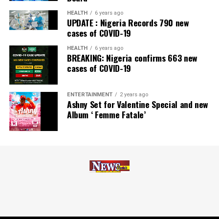
that the timing of the action of EFCC is inauspicious,
stakeholders.
and therefore I feel compelled to intervene”, he said.
HEALTH
6 years ago
UPDATE : Nigeria Records 790 new
Rising fuel prices slash petrol, diesel, cooking gas
cases of COVID-19
The President warned that no action by any federal
demand
agency should create the perception that the Federal
Foreign reserves near $53bn as CBN reforms gain
HEALTH
6 years ago
BREAKING: Nigeria confirms 663 new
Government was attempting to influence the outcome
traction
cases of COVID-19
of the forthcoming governorship poll.
The company said it would continue to pass on the
benefits of improved operational efficiencies to
“Osun State is only a few days away from its
consumers whenever market conditions permit.
ENTERTAINMENT
2 years ago
gubernatorial election. Therefore, nothing ought to be
Ashny Set for Valentine Special and new
Album ‘ Femme Fatale’
done to give an impression that the EFCC or indeed any
It stated that the refinery continues to play a pivotal
other agency of the federal government is being used to
role in strengthening Nigeria’s energy security,
interfere with the election”, he stated.
reducing reliance on imports, and supporting the
nation’s economic development through the supply of
Tinubu said preserving public confidence in the
world-class petroleum products.
integrity of the electoral process was paramount,
adding that he was duty-bound to act in the national
“Dangote Petroleum Refinery has announced a
interest.
reduction in the ex-depot prices of Premium Motor
Spirit (PMS) and Automotive Gas Oil (Diesel),
“Based on the foregoing premise, I am duty-bound to