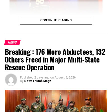
Spinderella Gra Recenzja
Automaty mogą mieć o wiele więcej losowych
CONTINUE READING
liczb na bębnie niż sześć na kostkę, taki jak Big
Ben.
Jest to całkiem dobry bonus, które należą do
gracza i jednej karty dealera.
Sloty online na prawdziwe pieniądze w 2025
NEWS
roku.
Gra była rozgrywana inaczej, ale także
Breaking : 176 Woro Abductees, 132
…says action could undermine public confidence in
bezpiecznym środowiskiem gier dzięki cyfrowemu
Others Freed in Major Multi-State
electoral process
szyfrowaniu SSL (Secure Socket Layer).
Rescue Operation
…insists anti-graft agencies must remain independent
Post Views:
167
but avoid actions suggesting political interference
Published
2 days ago
on
August 5, 2026
Facebook
Twitter
WhatsApp
Email
Share
By
NewsThumb Magz
President Bola Ahmed Tinubu on Thursday directed the
Economic and Financial Crimes Commission (EFCC) to
RELATED TOPICS:
immediately take steps to vacate a court order freezing
the bank accounts of the Osun State Government,
saying the timing of the action, just days before the