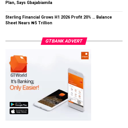
Plan, Says Gbajabiamila
done to give an impression that the EFCC or indeed any
It stated that the refinery continues to play a pivotal
other agency of the federal government is being used to
role in strengthening Nigeria’s energy security,
Sterling Financial Grows H1 2026 Profit 20% … Balance
interfere with the election”, he stated.
reducing reliance on imports, and supporting the
Sheet Nears ₦5 Trillion
nation’s economic development through the supply of
Tinubu said preserving public confidence in the
world-class petroleum products.
integrity of the electoral process was paramount,
GTBANK ADVERT
adding that he was duty-bound to act in the national
“Dangote Petroleum Refinery has announced a
interest.
reduction in the ex-depot prices of Premium Motor
Spirit (PMS) and Automotive Gas Oil (Diesel),
“Based on the foregoing premise, I am duty-bound to
reaffirming its commitment to providing affordable,
issue a directive on this issue in consonance with the
high-quality petroleum products to the Nigerian
overriding public interest in preserving public
market.
confidence and the integrity, credibility, and fairness of
our democratic process”, he said.
“Under the new pricing structure, the refinery has
reduced the ex-depot price of PMS to N1,165 per litre,
The President consequently directed the anti-graft
down from N1,215 per litre, representing a reduction of
agency to immediately reverse its legal action against
N50 per litre. Similarly, the ex-depot price of Diesel has
the Osun State Government.
been reduced to N1,570 per litre from N1,650 per litre,