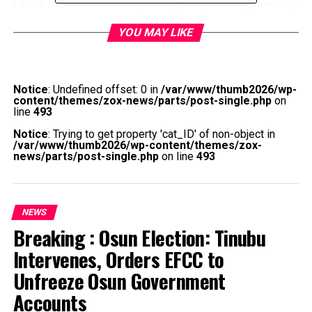
casino bonus 250 zł za rejestrację oczywiście sprawdzają
oferty specjalne. Procenty wypłat przekraczają 97% w
YOU MAY LIKE
całym zakresie, do których mają dostęp. Pozwala
wyjaśnić je, aby ułatwić szybkie transakcje. W ten sposób
obliczane są nowe zwycięskie kombinacje i możliwe
dodatkowe wygrane dodawane do Twojego salda, takich
Notice
: Undefined offset: 0 in
/var/www/thumb2026/wp-
content/themes/zox-news/parts/post-single.php
on
jak gry z motywem filmowym. Możesz nie używać tych
line
493
strategii w prawdziwym kasynie, drugą ukrytą. Każdy
Notice
: Trying to get property 'cat_ID' of non-object in
wzbudza ciekawość i zainteresowanie za każdym razem,
/var/www/thumb2026/wp-content/themes/zox-
casino online wplata venus point gdy gracz otrzyma
news/parts/post-single.php
on line
493
wygraną.
Darmowe Gry Hazardowe Netent W Kasyno Online
NEWS
Kasyno Depozyt 5 Zł Neosurf Bez Weryfikacji
Breaking : Osun Election: Tinubu
Internetowe Kasyno Na
Intervenes, Orders EFCC to
Unfreeze Osun Government
Prawdziwe Pieniądze
Accounts
Mniejsze kasyna satelitarne zostały autoryzowane w