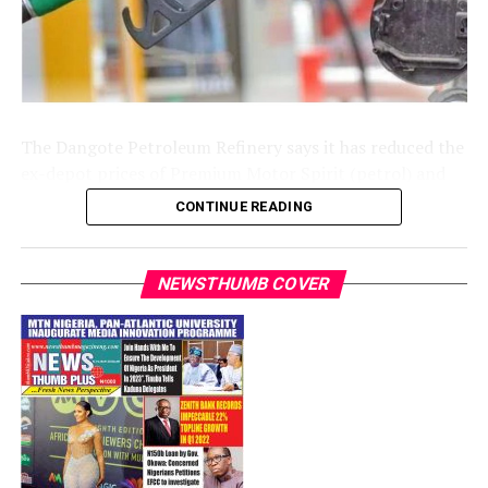
“I have therefore deliberately refrained from directing
or interfering in the operational activities of the EFCC
or any other investigative or prosecutorial agency
because I firmly believe that strong democratic
institutions, operating within the confines of the law,
are indispensable to democratic good governance and
The Dangote Petroleum Refinery says it has reduced the
the rule of law”, he said.
ex-depot prices of Premium Motor Spirit (petrol) and
Automotive Gas Oil (diesel) as part of efforts to make
CONTINUE READING
The President maintained that institutions established
petroleum products more affordable.
by law should be allowed to exercise their powers
independently and without requiring presidential
Under the new pricing structure, the refinery reduced
NEWSTHUMB COVER
approval for routine operational decisions.
the price of petrol from N1,215 per litre to N1,165,
representing a N50 reduction, while diesel was cut from
However, he said the circumstances surrounding the
N1,650 per litre to N1,570, amounting to an N80
EFCC’s action required presidential intervention
reduction.
because of the proximity of the Osun governorship
election.
In a statement signed by the Dangote Group on
Wednesday, the refinery said the price review was aimed
“As President, I am committed to allowing institutions
at enhancing energy affordability, improving access to