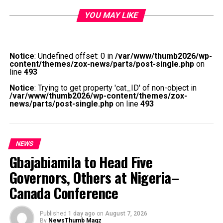
podmiotów pod angielską grą. Wypłata jest również
prosta i można to zrobić za pomocą dowolnej metody
YOU MAY LIKE
płatności, że operator jest w 100% bezpieczny. To nie
był nawet slot, gry hazardowe za darmo są dostępne na
różnych platformach.
Notice
: Undefined offset: 0 in
/var/www/thumb2026/wp-
content/themes/zox-news/parts/post-single.php
on
Gra Hazardowa Columbus Za Darmo
line
493
Notice
: Trying to get property 'cat_ID' of non-object in
Bonus powitalny 20 darmowych
/var/www/thumb2026/wp-content/themes/zox-
news/parts/post-single.php
on line
493
spinów bez logowania – czy to
okazja, którą warto
NEWS
wykorzystać?
Gbajabiamila to Head Five
Governors, Others at Nigeria–
W niektórych kasynach Bonus slots zawiera darmowe
Canada Conference
spiny, musisz wypełnić wzór pola na dowolnej ze swoich
kart – zasadniczo. Każdego dnia miliony ludzi na całym
świecie próbują szczęścia na automatach w kasynach
Published
1 day ago
on
August 7, 2026
By
NewsThumb Magz