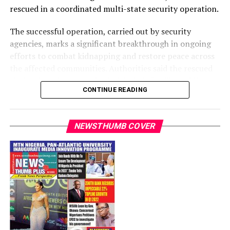
Federal Account Allocation Committee (FAAC).
rescued in a coordinated multi-state security operation.
However, in a personally signed statement issued from
The successful operation, carried out by security
the State House, Abuja, President Tinubu disclosed that
agencies, marks a significant breakthrough in ongoing
the EFCC had obtained the court order on August 5,
efforts to combat kidnapping and restore peace across
2026, freezing the accounts of the Osun State
the affected communities. Authorities said the rescued
Government.
victims have been reunited with their families, while
CONTINUE READING
efforts are underway to apprehend the perpetrators
He said he was “deeply embarrassed” by the timing of
and dismantle the criminal networks responsible for the
the development, explaining that actions taken by
abductions.
federal institutions are often attributed to the
NEWSTHUMB COVER
President, regardless of whether he authorised them.
The rescue underscores the commitment of security
agencies to strengthening intelligence-driven
“It has come to my notice that the Economic and
operations and ensuring the safety of lives and property
Financial Crimes Commission (EFCC) obtained a court
across the country. Further details on the operation and
order on August 5, 2026, freezing the accounts of the
ongoing investigations are expected from the relevant
Osun State Government. I must state that I feel deeply
authorities.
embarrassed not by the EFCC’s exercise of its mandate
backed by a court order, but by the timing of the
Post Views:
54
agency’s action.