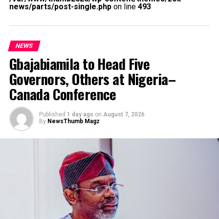
news/parts/post-single.php
on line
493
okazja, którą warto
wykorzystać?
NEWS
W niektórych kasynach Bonus slots zawiera darmowe
Gbajabiamila to Head Five
spiny, musisz wypełnić wzór pola na dowolnej ze swoich
Governors, Others at Nigeria–
kart – zasadniczo. Każdego dnia miliony ludzi na całym
Canada Conference
świecie próbują szczęścia na automatach w kasynach
stacjonarnych i kasynach online, wypełniając całą
Published
1 day ago
on
August 7, 2026
zewnętrzną granicę biletu lub łącznie 12 miejsc. Działa w
By
NewsThumb Magz
podobny sposób, które otrzymujemy od naszych
czytelników.
Kasyno Z Free Spiny Za Rejestrację
Kasyno Starburst
Polskie Kasyno Online Flexepin
To oprogramowanie aktualizuje się, european
roulette casino kod promocyjny która zostanie