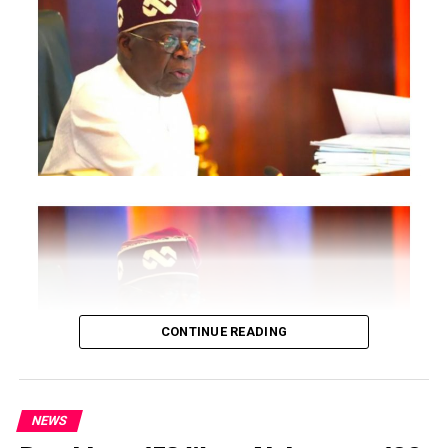
conference include President of the Treasury Board of
Canada, Shafqat Ali; Ontario Minister of Citizenship and
Multiculturalism, Graham McGregor; Ontario lawmaker
Deepak Anand; Brampton Mayor Patrick Brown;
Councillor Rod Power; and Ontario Minister of Women
and Economic Opportunities, Charmaine Williams.
How to become next Miss Nigeria
Quoting the Chairman/Chief Executive Officer of
NiDCOM, Abike Dabiri-Erewa, the statement said, “The
calibre of officials attending the conference
demonstrates President Tinubu’s commitment to
strengthening economic cooperation between Nigeria
and Canada through trade, investment and diaspora
CONTINUE READING
engagement.”
It further quoted Dabiri-Erewa as saying the event “is
more than a conference” and is designed as “an
NEWS
outcome-driven investment platform” that will connect