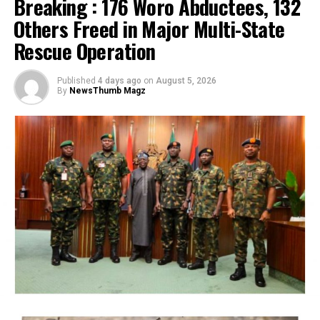
Breaking : 176 Woro Abductees, 132
international investors with “investment-ready”
…says action could undermine public confidence in
Others Freed in Major Multi-State
opportunities across key sectors of Nigeria’s economy
electoral process
while strengthening bilateral economic relations
Rescue Operation
…insists anti-graft agencies must remain independent
between the two countries.
but avoid actions suggesting political interference
Published
4 days ago
on
August 5, 2026
According to the statement, the conference is being
By
NewsThumb Magz
President Bola Ahmed Tinubu on Thursday directed the
organised by NiDCOM in collaboration with the Nigerian
Economic and Financial Crimes Commission (EFCC) to
High Commission in Ottawa, the Canadian High
immediately take steps to vacate a court order freezing
Commission in Abuja and other stakeholders.
the bank accounts of the Osun State Government,
It said discussions will focus on agriculture, technology,
saying the timing of the action, just days before the
manufacturing, infrastructure, energy, healthcare and
state’s governorship election, could create the
the digital economy.
impression of federal interference in the electoral
process.
Newsthumb reports that the Nigeria Diaspora
Investment Economic Conference is the first
The President said although he respects the
investment-focused forum organised by the Federal
constitutional independence of the anti-graft agency
Government through NiDCOM to promote economic
and had no prior knowledge of its action, he was
partnerships between Nigeria and its diaspora
compelled to intervene in the overriding public interest