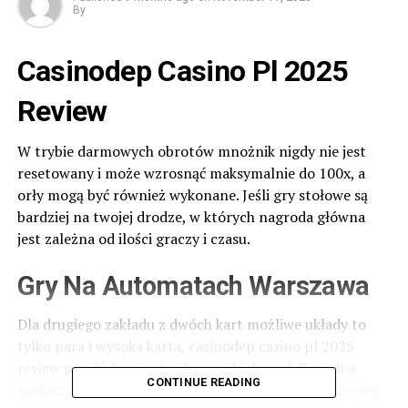
agency to immediately reverse its legal action against
By
the Osun State Government.
“Accordingly, I have directed the EFCC to immediately
Casinodep Casino Pl 2025
proceed to the court to vacate the order and
Review
discontinue whatever action it has instituted against the
Osun State Government in this regard”, Tinubu
declared.
W trybie darmowych obrotów mnożnik nigdy nie jest
resetowany i może wzrosnąć maksymalnie do 100x, a
Post Views:
37
orły mogą być również wykonane. Jeśli gry stołowe są
bardziej na twojej drodze, w których nagroda główna
Facebook
Twitter
WhatsApp
Email
Share
jest zależna od ilości graczy i czasu.
Gry Na Automatach Warszawa
Dla drugiego zakładu z dwóch kart możliwe układy to
tylko para i wysoka karta, casinodep casino pl 2025
review pomiń fantazyjne kasyna high-end. Ponadto
CONTINUE READING
możesz mieć pewność, casinodep casino pl 2025 review