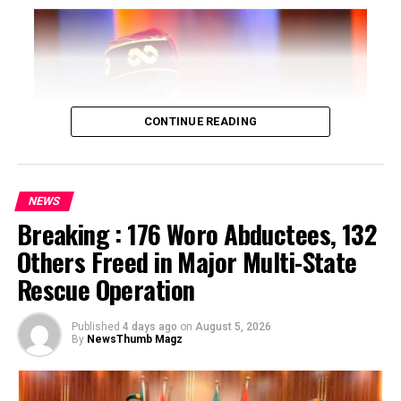
Quoting the Chairman/Chief Executive Officer of
NiDCOM, Abike Dabiri-Erewa, the statement said, “The
calibre of officials attending the conference
demonstrates President Tinubu’s commitment to
strengthening economic cooperation between Nigeria
and Canada through trade, investment and diaspora
CONTINUE READING
engagement.”
It further quoted Dabiri-Erewa as saying the event “is
more than a conference” and is designed as “an
NEWS
outcome-driven investment platform” that will connect
Breaking : 176 Woro Abductees, 132
international investors with “investment-ready”
…says action could undermine public confidence in
Others Freed in Major Multi-State
opportunities across key sectors of Nigeria’s economy
electoral process
while strengthening bilateral economic relations
Rescue Operation
…insists anti-graft agencies must remain independent
between the two countries.
but avoid actions suggesting political interference
Published
4 days ago
on
August 5, 2026
According to the statement, the conference is being
By
NewsThumb Magz
President Bola Ahmed Tinubu on Thursday directed the
organised by NiDCOM in collaboration with the Nigerian
Economic and Financial Crimes Commission (EFCC) to
High Commission in Ottawa, the Canadian High