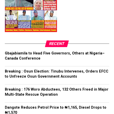
Facebook
Twitter
WhatsApp
Email
Share
“This is so because every action taken by an institution
of State, especially at the Federal level, is always
credited to me, as the President, even when I may not
have had any prior knowledge of the action”, the
President said.
RECENT
Tinubu reiterated his long-standing policy of allowing
anti-corruption and law enforcement agencies to carry
Gbajabiamila to Head Five Governors, Others at Nigeria–
out their statutory responsibilities without political
Canada Conference
interference, stressing that he had deliberately
refrained from directing the operational activities of the
Breaking : Osun Election: Tinubu Intervenes, Orders EFCC
EFCC and other investigative bodies since assuming
to Unfreeze Osun Government Accounts
office.
Breaking : 176 Woro Abductees, 132 Others Freed in Major
He said, “since assuming office, I have consistently
Multi-State Rescue Operation
maintained that anti-corruption and law enforcement
agencies must be allowed to discharge their statutory
Dangote Reduces Petrol Price to ₦1,165, Diesel Drops to
responsibilities independently, professionally, without
₦1,570