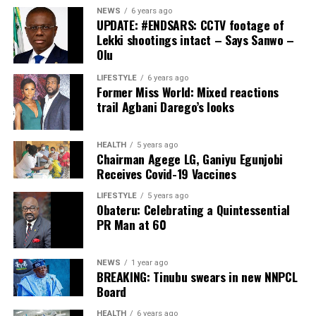
President, regardless of whether he authorised them.
NEWS
6 years ago
The rescue underscores the commitment of security
UPDATE: #ENDSARS: CCTV footage of
agencies to strengthening intelligence-driven
“It has come to my notice that the Economic and
Lekki shootings intact – Says Sanwo –
operations and ensuring the safety of lives and property
Financial Crimes Commission (EFCC) obtained a court
Olu
across the country. Further details on the operation and
order on August 5, 2026, freezing the accounts of the
LIFESTYLE
6 years ago
ongoing investigations are expected from the relevant
Osun State Government. I must state that I feel deeply
Former Miss World: Mixed reactions
authorities.
embarrassed not by the EFCC’s exercise of its mandate
trail Agbani Darego’s looks
backed by a court order, but by the timing of the
Post Views:
49
agency’s action.
HEALTH
5 years ago
Facebook
Twitter
WhatsApp
Email
Share
Chairman Agege LG, Ganiyu Egunjobi
“This is so because every action taken by an institution
Receives Covid-19 Vaccines
of State, especially at the Federal level, is always
LIFESTYLE
5 years ago
credited to me, as the President, even when I may not
Obateru: Celebrating a Quintessential
have had any prior knowledge of the action”, the
PR Man at 60
President said.
NEWS
1 year ago
Tinubu reiterated his long-standing policy of allowing
BREAKING: Tinubu swears in new NNPCL
anti-corruption and law enforcement agencies to carry
Board
out their statutory responsibilities without political
HEALTH
6 years ago