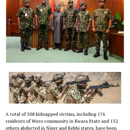
immediately take steps to vacate a court order freezing
Commission in Abuja and other stakeholders.
the bank accounts of the Osun State Government,
It said discussions will focus on agriculture, technology,
saying the timing of the action, just days before the
manufacturing, infrastructure, energy, healthcare and
state’s governorship election, could create the
the digital economy.
impression of federal interference in the electoral
process.
Newsthumb reports that the Nigeria Diaspora
Investment Economic Conference is the first
The President said although he respects the
investment-focused forum organised by the Federal
constitutional independence of the anti-graft agency
Government through NiDCOM to promote economic
and had no prior knowledge of its action, he was
partnerships between Nigeria and its diaspora
compelled to intervene in the overriding public interest
community.
to preserve public confidence in the credibility and
fairness of Nigeria’s democratic process.
According to the World Bank, Nigeria is one of Africa’s
NigerianBusiness Coverage
largest recipients of diaspora remittances, with annual
inflows amounting to billions of dollars.
The EFCC had on Wednesday froze the accounts of the
Osun State Government, placing a Post No Debit (PND),
A total of 308 kidnapped victims, including 176
Post Views:
32
on its First Bank account, alleging fraudulent handling
residents of Woro community in Kwara State and 132
of N11 billion ecology funds, intervention funds and
Facebook
Twitter
WhatsApp
Email
Share
others abducted in Niger and Kebbi states, have been