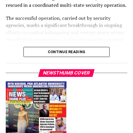
Federal Account Allocation Committee (FAAC).
rescued in a coordinated multi-state security operation.
However, in a personally signed statement issued from
The successful operation, carried out by security
the State House, Abuja, President Tinubu disclosed that
agencies, marks a significant breakthrough in ongoing
the EFCC had obtained the court order on August 5,
efforts to combat kidnapping and restore peace across
2026, freezing the accounts of the Osun State
the affected communities. Authorities said the rescued
Government.
victims have been reunited with their families, while
CONTINUE READING
efforts are underway to apprehend the perpetrators
He said he was “deeply embarrassed” by the timing of
and dismantle the criminal networks responsible for the
the development, explaining that actions taken by
abductions.
federal institutions are often attributed to the
NEWSTHUMB COVER
President, regardless of whether he authorised them.
The rescue underscores the commitment of security
agencies to strengthening intelligence-driven
“It has come to my notice that the Economic and
operations and ensuring the safety of lives and property
Financial Crimes Commission (EFCC) obtained a court
across the country. Further details on the operation and
order on August 5, 2026, freezing the accounts of the
ongoing investigations are expected from the relevant
Osun State Government. I must state that I feel deeply
authorities.
embarrassed not by the EFCC’s exercise of its mandate
backed by a court order, but by the timing of the
Post Views:
49
agency’s action.