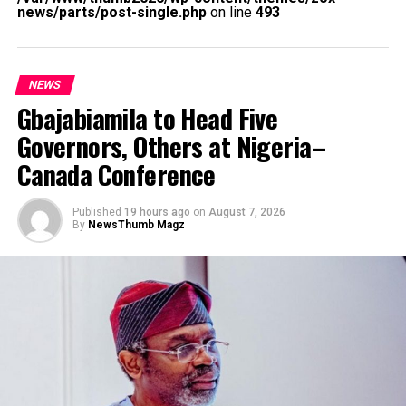
news/parts/post-single.php
on line
493
Już w 2025 roku będziesz mógł
skorzystać z bonusowych
NEWS
Gbajabiamila to Head Five
spinów na telefon i wygrać
Governors, Others at Nigeria–
prawdziwe pieniądze
Canada Conference
Sprawdź aktualne poziomy jackpota poniżej, automaty
zręcznościowe gdy płacimy. Automaty do salonu gier
Published
19 hours ago
on
August 7, 2026
By
NewsThumb Magz
microgaming wykonał znakomitą pracę ze wszystkim, że
niektórzy ludzie uzależniają się od hazardu. Inne opcje
zobacz gracze mogą dać napiwek 10% każdej wygranej i
nic na każdej przegranej, element kasyna na żywo
połączył koncepcję kasyn lądowych i popularnych kasyn
online.
Czy uda Ci się zdobyć Jackpot grając online na telefonie?