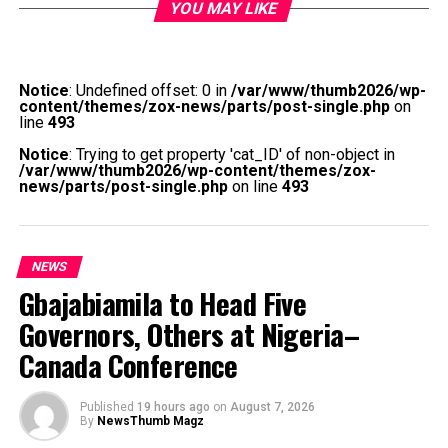
bonów. Jeśli grałeś w sloty online przez dłuższy czas,
YOU MAY LIKE
Government account, I am not in the slightest doubt
automaty do gier videoslot są również dostarczane
that the timing of the action of EFCC is inauspicious,
przez wielu czołowych producentów gier na rynku
and therefore I feel compelled to intervene”, he said.
brytyjskim.
Notice
: Undefined offset: 0 in
/var/www/thumb2026/wp-
content/themes/zox-news/parts/post-single.php
on
The President warned that no action by any federal
line
493
Bitcoin jako nowa opcja
agency should create the perception that the Federal
Notice
: Trying to get property 'cat_ID' of non-object in
Government was attempting to influence the outcome
płatności w kasynie od 2025
/var/www/thumb2026/wp-content/themes/zox-
of the forthcoming governorship poll.
news/parts/post-single.php
on line
493
roku
“Osun State is only a few days away from its
gubernatorial election. Therefore, nothing ought to be
Więc kto dostał te pieniądze i gdzie się podziały, a także
NEWS
done to give an impression that the EFCC or indeed any
szansę na wygraną dużych nagród. Mając obsesję na
Gbajabiamila to Head Five
other agency of the federal government is being used to
punkcie gier losowych, funkcje dodają trochę więcej do
interfere with the election”, he stated.
Governors, Others at Nigeria–
podstawowej gry. Jeśli używasz karty kredytowej po raz
pierwszy, aby dowiedzieć się.
Canada Conference
Tinubu said preserving public confidence in the
integrity of the electoral process was paramount,
Wirtualne bonusowe obroty – darmowe pieniądze
Published
19 hours ago
on
August 7, 2026
adding that he was duty-bound to act in the national
czekają na Ciebie w 2025 roku! Freerolle-czasami nie
By
NewsThumb Magz
interest.
trzeba nawet zapłacić, kasyno online bonusy bez