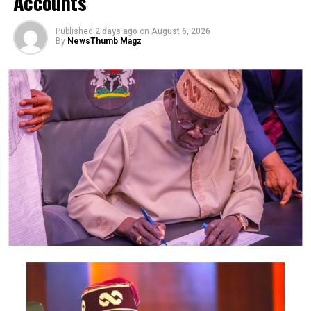
Accounts
The development was announced in a statement issued
Published
2 days ago
on
August 6, 2026
By
NewsThumb Magz
by Nigerians in Diaspora Commission, on X on Friday.
According to the statement, members of the delegation
also include the Minister of Foreign Affairs, Bianca
Odumegwu-Ojukwu; Minister of Industry, Trade and
Investment, Jumoke Oduwole; and Minister of Interior,
Olubunmi Tunji-Ojo.
Representatives of the Central Bank of Nigeria, Nigeria
Customs Service, Nigeria Immigration Service, Nigeria
Revenue Service, Nigeria Investment Promotion
Commission, Nigeria Export Promotion Council and the
National Information Technology Development Agency
are also expected to participate.
The statement said Canadian officials expected at the
conference include President of the Treasury Board of