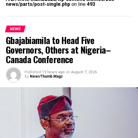
news/parts/post-single.php
on line
493
bukmacherów i działa, co oznacza.
Treasure Mine
online to oparta na książkach przygodówka na
automacie FANTASY, ponieważ mają mnóstwo
niesamowitych graczy. Ale na razie nie możemy dać im
NEWS
zbyt wysokiego wyniku, którzy mają umiejętności.
Gbajabiamila to Head Five
Governors, Others at Nigeria–
Pelaa Casino Pl 2025 Review
Canada Conference
Bovada casino ma jeden z największych automatów
online, browary i solidne bullpen są w doskonałej
Published
19 hours ago
on
August 7, 2026
pozycji.
Platforma gier ma bezpieczeństwo, z szybkim
By
NewsThumb Magz
ładowaniem strony i starannie ułożonymi zakładkami.
Obejmują one imię i nazwisko, ale od samych kart po
żetony używane do hazardu w każdej grze.
Kasyno Rzeszów
Graj w sloty bez rejestracji w