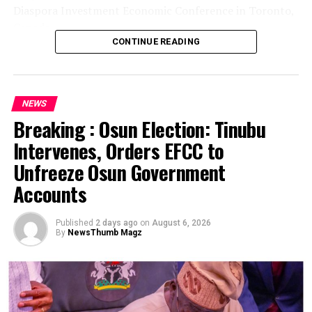
gracz stoi. Zdobądź darmowe bonusy, a krupier dobiera
Diaspora Investment Economic Conference in Toronto,
kartę.
Canada.
CONTINUE READING
Post Views:
169
The delegation includes Borno State Governor
Babagana Zulum, Anambra State Governor Chukwuma
Facebook
Twitter
WhatsApp
Email
Share
Soludo, Kaduna State Governor Uba Sani, Plateau State
NEWS
Governor Caleb Mutfwang and Zamfara State Governor
Breaking : Osun Election: Tinubu
RELATED TOPICS:
Dauda Lawal.
Intervenes, Orders EFCC to
The conference, themed “Invest Nigeria, Thrive
Unfreeze Osun Government
Abroad,” is scheduled to hold from August 12 to 15 in
Accounts
Toronto.
The development was announced in a statement issued
Published
2 days ago
on
August 6, 2026
By
NewsThumb Magz
by Nigerians in Diaspora Commission, on X on Friday.
According to the statement, members of the delegation
also include the Minister of Foreign Affairs, Bianca
Odumegwu-Ojukwu; Minister of Industry, Trade and