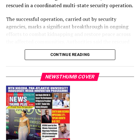
Federal Account Allocation Committee (FAAC).
rescued in a coordinated multi-state security operation.
However, in a personally signed statement issued from
The successful operation, carried out by security
the State House, Abuja, President Tinubu disclosed that
agencies, marks a significant breakthrough in ongoing
the EFCC had obtained the court order on August 5,
efforts to combat kidnapping and restore peace across
2026, freezing the accounts of the Osun State
the affected communities. Authorities said the rescued
Government.
victims have been reunited with their families, while
CONTINUE READING
efforts are underway to apprehend the perpetrators
He said he was “deeply embarrassed” by the timing of
and dismantle the criminal networks responsible for the
the development, explaining that actions taken by
abductions.
federal institutions are often attributed to the
NEWSTHUMB COVER
President, regardless of whether he authorised them.
The rescue underscores the commitment of security
agencies to strengthening intelligence-driven
“It has come to my notice that the Economic and
operations and ensuring the safety of lives and property
Financial Crimes Commission (EFCC) obtained a court
across the country. Further details on the operation and
order on August 5, 2026, freezing the accounts of the
ongoing investigations are expected from the relevant
Osun State Government. I must state that I feel deeply
authorities.
embarrassed not by the EFCC’s exercise of its mandate
backed by a court order, but by the timing of the
Post Views:
49
agency’s action.