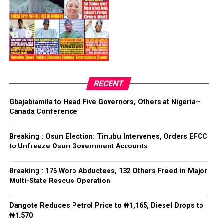
Facebook
Twitter
WhatsApp
Email
Share
“This is so because every action taken by an institution
of State, especially at the Federal level, is always
credited to me, as the President, even when I may not
have had any prior knowledge of the action”, the
President said.
RECENT
Tinubu reiterated his long-standing policy of allowing
anti-corruption and law enforcement agencies to carry
Gbajabiamila to Head Five Governors, Others at Nigeria–
out their statutory responsibilities without political
Canada Conference
interference, stressing that he had deliberately
refrained from directing the operational activities of the
Breaking : Osun Election: Tinubu Intervenes, Orders EFCC
EFCC and other investigative bodies since assuming
to Unfreeze Osun Government Accounts
office.
Breaking : 176 Woro Abductees, 132 Others Freed in Major
He said, “since assuming office, I have consistently
Multi-State Rescue Operation
maintained that anti-corruption and law enforcement
agencies must be allowed to discharge their statutory
Dangote Reduces Petrol Price to ₦1,165, Diesel Drops to
responsibilities independently, professionally, without
₦1,570