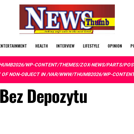
ENTERTAINMENT
HEALTH
INTERVIEW
LIFESTYLE
OPINION
P
HUMB2026/WP-CONTENT/THEMES/ZOX-NEWS/PARTS/POST
' OF NON-OBJECT IN
/VAR/WWW/THUMB2026/WP-CONTENT
Bez Depozytu