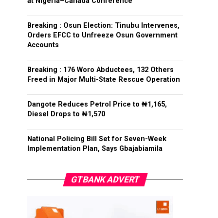
at Nigeria–Canada Conference
Breaking : Osun Election: Tinubu Intervenes,
Orders EFCC to Unfreeze Osun Government
Accounts
Breaking : 176 Woro Abductees, 132 Others
Freed in Major Multi-State Rescue Operation
Dangote Reduces Petrol Price to ₦1,165,
Diesel Drops to ₦1,570
National Policing Bill Set for Seven-Week
Implementation Plan, Says Gbajabiamila
GTBANK ADVERT