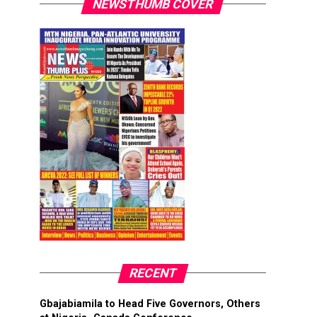
NEWSTHUMB COVER
RECENT
Gbajabiamila to Head Five Governors, Others