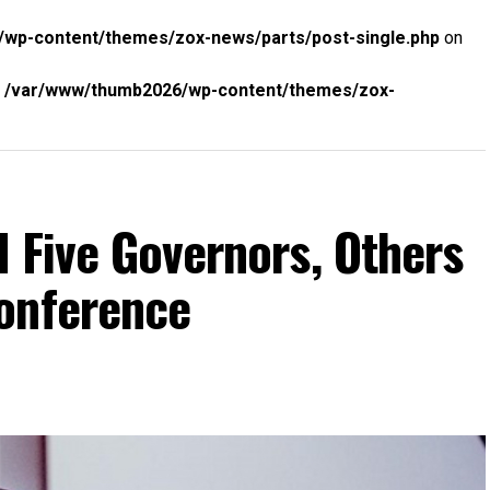
wp-content/themes/zox-news/parts/post-single.php
on
n
/var/www/thumb2026/wp-content/themes/zox-
 Five Governors, Others
onference