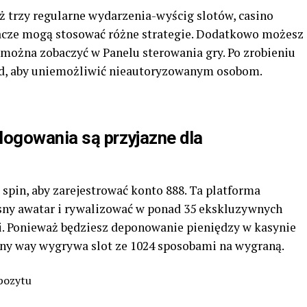
ż trzy regularne wydarzenia-wyścig slotów, casino
racze mogą stosować różne strategie. Dodatkowo możesz
y można zobaczyć w Panelu sterowania gry. Po zrobieniu
nad, aby uniemożliwić nieautoryzowanym osobom.
logowania są przyjazne dla
 spin, aby zarejestrować konto 888. Ta platforma
ny awatar i rywalizować w ponad 35 ekskluzywnych
i. Ponieważ będziesz deponowanie pieniędzy w kasynie
s any way wygrywa slot ze 1024 sposobami na wygraną.
pozytu