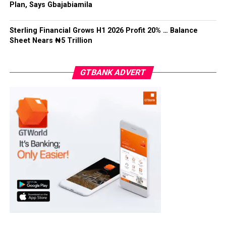
Plan, Says Gbajabiamila
done to give an impression that the EFCC or indeed any
It stated that the refinery continues to play a pivotal
other agency of the federal government is being used to
role in strengthening Nigeria’s energy security,
Sterling Financial Grows H1 2026 Profit 20% … Balance
interfere with the election”, he stated.
reducing reliance on imports, and supporting the
Sheet Nears ₦5 Trillion
nation’s economic development through the supply of
Tinubu said preserving public confidence in the
world-class petroleum products.
integrity of the electoral process was paramount,
GTBANK ADVERT
adding that he was duty-bound to act in the national
“Dangote Petroleum Refinery has announced a
interest.
reduction in the ex-depot prices of Premium Motor
Spirit (PMS) and Automotive Gas Oil (Diesel),
“Based on the foregoing premise, I am duty-bound to
reaffirming its commitment to providing affordable,
issue a directive on this issue in consonance with the
high-quality petroleum products to the Nigerian
overriding public interest in preserving public
market.
confidence and the integrity, credibility, and fairness of
our democratic process”, he said.
“Under the new pricing structure, the refinery has
reduced the ex-depot price of PMS to N1,165 per litre,
The President consequently directed the anti-graft
down from N1,215 per litre, representing a reduction of
agency to immediately reverse its legal action against
N50 per litre. Similarly, the ex-depot price of Diesel has
the Osun State Government.
been reduced to N1,570 per litre from N1,650 per litre,