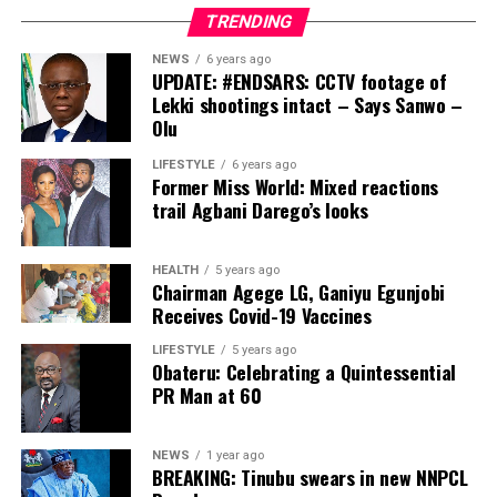
amounting to a decrease of N80 per litre.
“Accordingly, I have directed the EFCC to immediately
TRENDING
proceed to the court to vacate the order and
“The price review reflects Dangote Refinery’s ongoing
NEWS
6 years ago
discontinue whatever action it has instituted against the
UPDATE: #ENDSARS: CCTV footage of
efforts to enhance energy affordability, improve access
Osun State Government in this regard”, Tinubu
Lekki shootings intact – Says Sanwo –
to refined petroleum products, and support economic
declared.
Olu
activities across Nigeria,” the statement read partly.
LIFESTYLE
6 years ago
Post Views:
18
Former Miss World: Mixed reactions
Post Views:
42
trail Agbani Darego’s looks
Facebook
Twitter
WhatsApp
Email
Share
Facebook
Twitter
WhatsApp
Email
Share
HEALTH
5 years ago
Chairman Agege LG, Ganiyu Egunjobi
Receives Covid-19 Vaccines
LIFESTYLE
5 years ago
Obateru: Celebrating a Quintessential
PR Man at 60
NEWS
1 year ago
BREAKING: Tinubu swears in new NNPCL