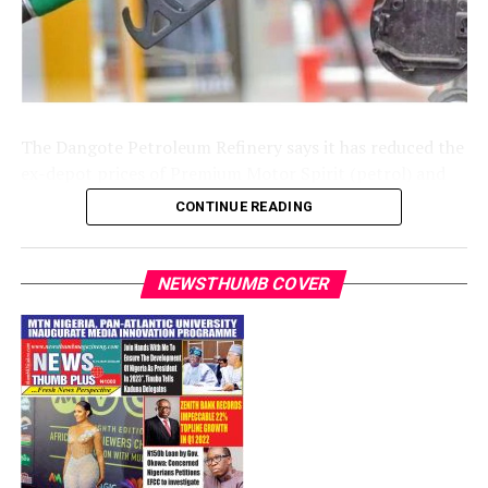
“I have therefore deliberately refrained from directing
or interfering in the operational activities of the EFCC
or any other investigative or prosecutorial agency
because I firmly believe that strong democratic
institutions, operating within the confines of the law,
are indispensable to democratic good governance and
The Dangote Petroleum Refinery says it has reduced the
the rule of law”, he said.
ex-depot prices of Premium Motor Spirit (petrol) and
Automotive Gas Oil (diesel) as part of efforts to make
CONTINUE READING
The President maintained that institutions established
petroleum products more affordable.
by law should be allowed to exercise their powers
independently and without requiring presidential
Under the new pricing structure, the refinery reduced
NEWSTHUMB COVER
approval for routine operational decisions.
the price of petrol from N1,215 per litre to N1,165,
representing a N50 reduction, while diesel was cut from
However, he said the circumstances surrounding the
N1,650 per litre to N1,570, amounting to an N80
EFCC’s action required presidential intervention
reduction.
because of the proximity of the Osun governorship
election.
In a statement signed by the Dangote Group on
Wednesday, the refinery said the price review was aimed
“As President, I am committed to allowing institutions
at enhancing energy affordability, improving access to