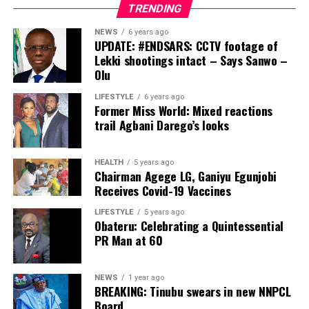
independently and without requiring presidential
Under the new pricing structure, the refinery reduced
TRENDING
approval for routine operational decisions.
the price of petrol from N1,215 per litre to N1,165,
NEWS
6 years ago
representing a N50 reduction, while diesel was cut from
UPDATE: #ENDSARS: CCTV footage of
However, he said the circumstances surrounding the
Lekki shootings intact – Says Sanwo –
N1,650 per litre to N1,570, amounting to an N80
EFCC’s action required presidential intervention
Olu
reduction.
because of the proximity of the Osun governorship
election.
LIFESTYLE
6 years ago
In a statement signed by the Dangote Group on
Former Miss World: Mixed reactions
Wednesday, the refinery said the price review was aimed
trail Agbani Darego’s looks
“As President, I am committed to allowing institutions
at enhancing energy affordability, improving access to
of State to function and take any action they consider
refined petroleum products and supporting economic
necessary in the interest of proper governance without
HEALTH
5 years ago
activities across Nigeria.
Chairman Agege LG, Ganiyu Egunjobi
the need for any prior approval. Indeed, that is why
Receives Covid-19 Vaccines
institutions are set up by law with clearly defined
According to the refinery, the move reflects its
powers.
LIFESTYLE
5 years ago
commitment to providing “affordable, high-quality
Obateru: Celebrating a Quintessential
petroleum products to the Nigerian market.”
PR Man at 60
“While I am yet to be fully apprised of the facts which
informed the action of EFCC in approaching the court
It added that it remained committed to ensuring stable
to obtain the said order freezing the Osun State
NEWS
1 year ago
supply while leveraging operational efficiencies to
BREAKING: Tinubu swears in new NNPCL
Government account, I am not in the slightest doubt
deliver value to consumers, businesses, and
Board