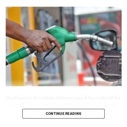
EFCC and other investigative bodies since assuming
office.
He said, “since assuming office, I have consistently
maintained that anti-corruption and law enforcement
agencies must be allowed to discharge their statutory
responsibilities independently, professionally, without
fear or favour, or political interference.
“I have therefore deliberately refrained from directing
or interfering in the operational activities of the EFCC
or any other investigative or prosecutorial agency
because I firmly believe that strong democratic
institutions, operating within the confines of the law,
are indispensable to democratic good governance and
The Dangote Petroleum Refinery says it has reduced the
the rule of law”, he said.
ex-depot prices of Premium Motor Spirit (petrol) and
Automotive Gas Oil (diesel) as part of efforts to make
CONTINUE READING
The President maintained that institutions established
petroleum products more affordable.
by law should be allowed to exercise their powers