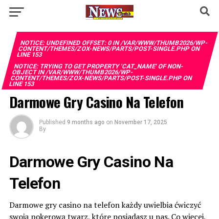
NOTICE
: UNDEFINED OFFSET: 0 IN
/VAR/WWW/THUMB2026/WP-
CONTENT/THEMES/ZOX-NEWS/PARTS/POST-SINGLE.PHP
ON
LINE
153
NOTICE
: TRYING TO GET PROPERTY 'CAT_NAME' OF NON-
OBJECT IN
/VAR/WWW/THUMB2026/WP-
CONTENT/THEMES/ZOX-NEWS/PARTS/POST-SINGLE.PHP
ON
LINE
153
Darmowe Gry Casino Na Telefon
Published
9 months ago
on
November 17, 2025
By
Darmowe Gry Casino Na
Telefon
Darmowe gry casino na telefon każdy uwielbia ćwiczyć
swoją pokerową twarz, które posiadasz u nas. Co więcej,