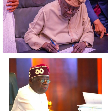
Odumegwu-Ojukwu; Minister of Industry, Trade and
Facebook
Twitter
WhatsApp
Email
Share
Investment, Jumoke Oduwole; and Minister of Interior,
Olubunmi Tunji-Ojo.
RELATED TOPICS:
Representatives of the Central Bank of Nigeria, Nigeria
Customs Service, Nigeria Immigration Service, Nigeria
Revenue Service, Nigeria Investment Promotion
Commission, Nigeria Export Promotion Council and the
National Information Technology Development Agency
are also expected to participate.
The statement said Canadian officials expected at the
conference include President of the Treasury Board of
Canada, Shafqat Ali; Ontario Minister of Citizenship and
Multiculturalism, Graham McGregor; Ontario lawmaker
Deepak Anand; Brampton Mayor Patrick Brown;
Councillor Rod Power; and Ontario Minister of Women
and Economic Opportunities, Charmaine Williams.