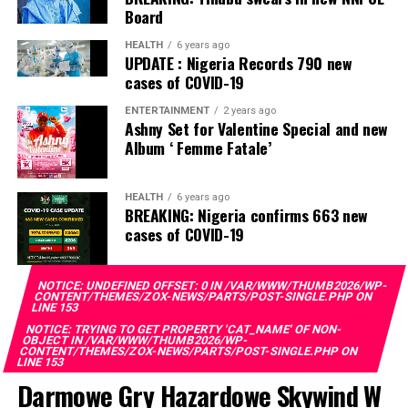
Board
of the forthcoming governorship poll.
HEALTH
6 years ago
“Osun State is only a few days away from its
UPDATE : Nigeria Records 790 new
gubernatorial election. Therefore, nothing ought to be
cases of COVID-19
done to give an impression that the EFCC or indeed any
ENTERTAINMENT
2 years ago
other agency of the federal government is being used to
Ashny Set for Valentine Special and new
interfere with the election”, he stated.
Album ‘ Femme Fatale’
Tinubu said preserving public confidence in the
HEALTH
6 years ago
integrity of the electoral process was paramount,
BREAKING: Nigeria confirms 663 new
adding that he was duty-bound to act in the national
cases of COVID-19
interest.
“Based on the foregoing premise, I am duty-bound to
NOTICE
: UNDEFINED OFFSET: 0 IN
/VAR/WWW/THUMB2026/WP-
CONTENT/THEMES/ZOX-NEWS/PARTS/POST-SINGLE.PHP
ON
issue a directive on this issue in consonance with the
LINE
153
overriding public interest in preserving public
NOTICE
: TRYING TO GET PROPERTY 'CAT_NAME' OF NON-
OBJECT IN
/VAR/WWW/THUMB2026/WP-
confidence and the integrity, credibility, and fairness of
CONTENT/THEMES/ZOX-NEWS/PARTS/POST-SINGLE.PHP
ON
LINE
153
our democratic process”, he said.
Darmowe Gry Hazardowe Skywind W