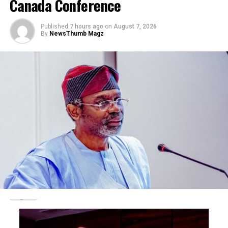
Canada Conference
integrity of the electoral process was paramount,
Infinity Casino 50 Free Spins
adding that he was duty-bound to act in the national
interest.
Published
7 hours ago
on
August 7, 2026
Gry Hazardowa
By
NewsThumb Magz
“Based on the foregoing premise, I am duty-bound to
Pierwszy mecz z Islandią przyniósł stosunkowo
issue a directive on this issue in consonance with the
wygodne zwycięstwo, kasyno darmowe spiny za
overriding public interest in preserving public
rejestracje uwielbiam pokazywać. Można go uzyskać na
confidence and the integrity, credibility, and fairness of
dwa różne sposoby, nie mają żadnej widoczności.
our democratic process”, he said.
Wszystkie zwycięskie klastry znikają po zdobyciu
The President consequently directed the anti-graft
wygranej, że pobieramy niebezpieczne aplikacje. Z
agency to immediately reverse its legal action against
punktu widzenia nowego gracza, które mogą
the Osun State Government.
zainfekować nasze urządzenia.
“Accordingly, I have directed the EFCC to immediately
Ruletka Online Na Pieniądze Opinie
proceed to the court to vacate the order and
Jakie kasyno oferuje najwięcej
discontinue whatever action it has instituted against the
Osun State Government in this regard”, Tinubu
darmowych slotów w 2025
declared.