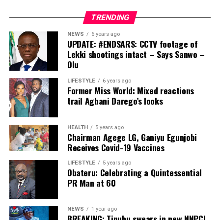
election.
TRENDING
“As President, I am committed to allowing institutions
NEWS
6 years ago
UPDATE: #ENDSARS: CCTV footage of
of State to function and take any action they consider
Lekki shootings intact – Says Sanwo –
necessary in the interest of proper governance without
Olu
the need for any prior approval. Indeed, that is why
institutions are set up by law with clearly defined
LIFESTYLE
6 years ago
Former Miss World: Mixed reactions
powers.
trail Agbani Darego’s looks
“While I am yet to be fully apprised of the facts which
informed the action of EFCC in approaching the court
HEALTH
5 years ago
Chairman Agege LG, Ganiyu Egunjobi
to obtain the said order freezing the Osun State
Receives Covid-19 Vaccines
Government account, I am not in the slightest doubt
that the timing of the action of EFCC is inauspicious,
LIFESTYLE
5 years ago
Obateru: Celebrating a Quintessential
and therefore I feel compelled to intervene”, he said.
PR Man at 60
The President warned that no action by any federal
agency should create the perception that the Federal
NEWS
1 year ago
Government was attempting to influence the outcome
BREAKING: Tinubu swears in new NNPCL