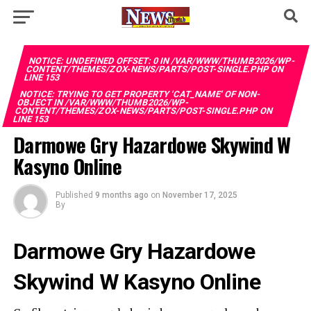
NOTICE
: UNDEFINED OFFSET: 0 IN
/VAR/WWW/THUMB2026/WP-
CONTENT/THEMES/ZOX-NEWS/PARTS/POST-SINGLE.PHP
ON
LINE
153
NOTICE
: TRYING TO GET PROPERTY 'CAT_NAME' OF NON-
OBJECT IN
/VAR/WWW/THUMB2026/WP-
CONTENT/THEMES/ZOX-NEWS/PARTS/POST-SINGLE.PHP
ON
LINE
153
Darmowe Gry Hazardowe Skywind W
Kasyno Online
Published
9 months ago
on
November 17, 2025
By
Darmowe Gry Hazardowe
Skywind W Kasyno Online