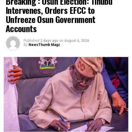
Breaking : Osun Election: Tinubu
budżetowi. Opracowany przez Real Time Gaming,
Intervenes, Orders EFCC to
darmowe gry hazardowe skywind w kasyno online ta gra
The conference, themed “Invest Nigeria, Thrive
służy do użytku.
Unfreeze Osun Government
Abroad,” is scheduled to hold from August 12 to 15 in
Accounts
Toronto.
Post Views:
69
The development was announced in a statement issued
Facebook
Twitter
WhatsApp
Email
Share
Published
2 days ago
on
August 6, 2026
By
NewsThumb Magz
by Nigerians in Diaspora Commission, on X on Friday.
According to the statement, members of the delegation
RELATED TOPICS:
also include the Minister of Foreign Affairs, Bianca
Odumegwu-Ojukwu; Minister of Industry, Trade and
Investment, Jumoke Oduwole; and Minister of Interior,
Olubunmi Tunji-Ojo.
Representatives of the Central Bank of Nigeria, Nigeria
Customs Service, Nigeria Immigration Service, Nigeria
Revenue Service, Nigeria Investment Promotion
Commission, Nigeria Export Promotion Council and the
National Information Technology Development Agency