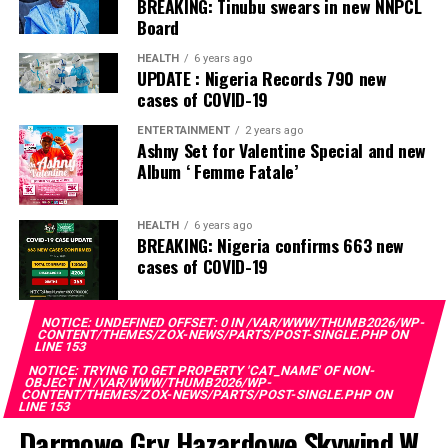
BREAKING: Tinubu swears in new NNPCL
anti-corruption and law enforcement agencies to carry
Board
out their statutory responsibilities without political
HEALTH
6 years ago
interference, stressing that he had deliberately
UPDATE : Nigeria Records 790 new
refrained from directing the operational activities of the
cases of COVID-19
EFCC and other investigative bodies since assuming
ENTERTAINMENT
2 years ago
office.
Ashny Set for Valentine Special and new
Album ‘ Femme Fatale’
He said, “since assuming office, I have consistently
maintained that anti-corruption and law enforcement
agencies must be allowed to discharge their statutory
HEALTH
6 years ago
BREAKING: Nigeria confirms 663 new
responsibilities independently, professionally, without
cases of COVID-19
fear or favour, or political interference.
“I have therefore deliberately refrained from directing
NOTICE
: UNDEFINED OFFSET: 0 IN
/VAR/WWW/THUMB2026/WP-
CONTENT/THEMES/ZOX-NEWS/PARTS/POST-SINGLE.PHP
ON
or interfering in the operational activities of the EFCC
LINE
153
or any other investigative or prosecutorial agency
NOTICE
: TRYING TO GET PROPERTY 'CAT_NAME' OF NON-
OBJECT IN
/VAR/WWW/THUMB2026/WP-
because I firmly believe that strong democratic
CONTENT/THEMES/ZOX-NEWS/PARTS/POST-SINGLE.PHP
ON
LINE
153
institutions, operating within the confines of the law,
Darmowe Gry Hazardowe Skywind W
are indispensable to democratic good governance and