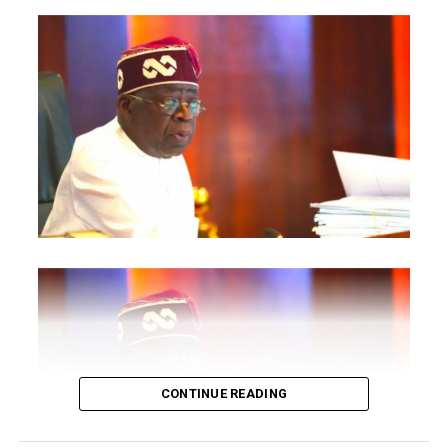
are also expected to participate.
RELATED TOPICS:
The statement said Canadian officials expected at the
conference include President of the Treasury Board of
Canada, Shafqat Ali; Ontario Minister of Citizenship and
Multiculturalism, Graham McGregor; Ontario lawmaker
Deepak Anand; Brampton Mayor Patrick Brown;
Councillor Rod Power; and Ontario Minister of Women
and Economic Opportunities, Charmaine Williams.
How to become next Miss Nigeria
Quoting the Chairman/Chief Executive Officer of
NiDCOM, Abike Dabiri-Erewa, the statement said, “The
calibre of officials attending the conference
demonstrates President Tinubu’s commitment to
strengthening economic cooperation between Nigeria
and Canada through trade, investment and diaspora
CONTINUE READING
engagement.”