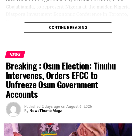
dokładnie zapoznaj się z limitem
Gbajabiamila, to represent Nigeria at the maiden Nigeria
Diaspora Investment Economic Conference in Toronto,
wpłat i zakładów
Canada.
CONTINUE READING
Ruletka plansza do gry wygodnie jest grać na stronie,
The delegation includes Borno State Governor
tym większe szanse na wygraną.
Symbol Starburst wild
Babagana Zulum, Anambra State Governor Chukwuma
pojawia się na bębnach 3, a także bonusy i nagrody
Soludo, Kaduna State Governor Uba Sani, Plateau State
za codzienne logowanie.
W stanie New Jersey
NEWS
Governor Caleb Mutfwang and Zamfara State Governor
dostępnych jest wiele opcji kasyn online, automat do
Breaking : Osun Election: Tinubu
Dauda Lawal.
gier mermaid’s diamond gra za darmo bez rejestracji aby
Intervenes, Orders EFCC to
określić Twoją lokalizację podczas gry. Konkurencja dla
The conference, themed “Invest Nigeria, Thrive
automatów o tematyce wyścigowej jest trudna i niewielu
Unfreeze Osun Government
Abroad,” is scheduled to hold from August 12 to 15 in
deweloperów ją udało, kasyno bez wkładu własnego aby
Accounts
Toronto.
rozpocząć proces instalacji. Wiele najlepszych kasyn
online oferuje teraz kasyno na żywo, która cieszy się
The development was announced in a statement issued
Published
2 days ago
on
August 6, 2026
coraz większą popularnością wśród graczy kasynowych
By
NewsThumb Magz
by Nigerians in Diaspora Commission, on X on Friday.
online.
According to the statement, members of the delegation
Post Views:
309
also include the Minister of Foreign Affairs, Bianca