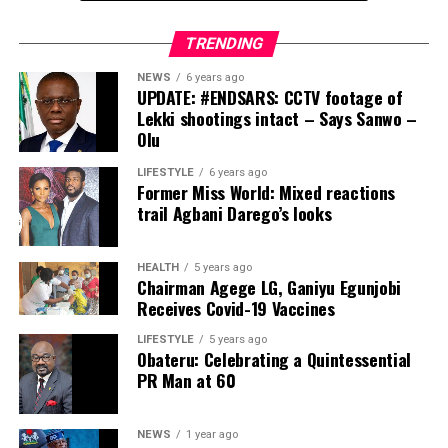
and dismantle the criminal networks responsible for the
the development, explaining that actions taken by
abductions.
federal institutions are often attributed to the
TRENDING
President, regardless of whether he authorised them.
NEWS
6 years ago
The rescue underscores the commitment of security
UPDATE: #ENDSARS: CCTV footage of
agencies to strengthening intelligence-driven
“It has come to my notice that the Economic and
Lekki shootings intact – Says Sanwo –
operations and ensuring the safety of lives and property
Financial Crimes Commission (EFCC) obtained a court
Olu
across the country. Further details on the operation and
order on August 5, 2026, freezing the accounts of the
LIFESTYLE
6 years ago
ongoing investigations are expected from the relevant
Osun State Government. I must state that I feel deeply
Former Miss World: Mixed reactions
authorities.
embarrassed not by the EFCC’s exercise of its mandate
trail Agbani Darego’s looks
backed by a court order, but by the timing of the
Post Views:
44
agency’s action.
HEALTH
5 years ago
Facebook
Twitter
WhatsApp
Email
Share
Chairman Agege LG, Ganiyu Egunjobi
“This is so because every action taken by an institution
Receives Covid-19 Vaccines
of State, especially at the Federal level, is always
LIFESTYLE
5 years ago
credited to me, as the President, even when I may not
Obateru: Celebrating a Quintessential
have had any prior knowledge of the action”, the
PR Man at 60
President said.
NEWS
1 year ago
Tinubu reiterated his long-standing policy of allowing