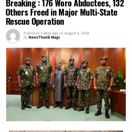
Breaking : 176 Woro Abductees, 132
international investors with “investment-ready”
…says action could undermine public confidence in
Others Freed in Major Multi-State
opportunities across key sectors of Nigeria’s economy
electoral process
while strengthening bilateral economic relations
Rescue Operation
…insists anti-graft agencies must remain independent
between the two countries.
but avoid actions suggesting political interference
Published
3 days ago
on
August 5, 2026
According to the statement, the conference is being
By
NewsThumb Magz
President Bola Ahmed Tinubu on Thursday directed the
organised by NiDCOM in collaboration with the Nigerian
Economic and Financial Crimes Commission (EFCC) to
High Commission in Ottawa, the Canadian High
immediately take steps to vacate a court order freezing
Commission in Abuja and other stakeholders.
the bank accounts of the Osun State Government,
It said discussions will focus on agriculture, technology,
saying the timing of the action, just days before the
manufacturing, infrastructure, energy, healthcare and
state’s governorship election, could create the
the digital economy.
impression of federal interference in the electoral
process.
Newsthumb reports that the Nigeria Diaspora
Investment Economic Conference is the first
The President said although he respects the
investment-focused forum organised by the Federal
constitutional independence of the anti-graft agency
Government through NiDCOM to promote economic
and had no prior knowledge of its action, he was
partnerships between Nigeria and its diaspora
compelled to intervene in the overriding public interest