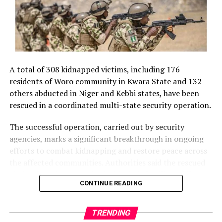
community.
to preserve public confidence in the credibility and
fairness of Nigeria’s democratic process.
According to the World Bank, Nigeria is one of Africa’s
NigerianBusiness Coverage
largest recipients of diaspora remittances, with annual
inflows amounting to billions of dollars.
The EFCC had on Wednesday froze the accounts of the
Osun State Government, placing a Post No Debit (PND),
A total of 308 kidnapped victims, including 176
Post Views:
34
on its First Bank account, alleging fraudulent handling
residents of Woro community in Kwara State and 132
of N11 billion ecology funds, intervention funds and
Facebook
Twitter
WhatsApp
Email
Share
others abducted in Niger and Kebbi states, have been
Federal Account Allocation Committee (FAAC).
rescued in a coordinated multi-state security operation.
However, in a personally signed statement issued from
The successful operation, carried out by security
the State House, Abuja, President Tinubu disclosed that
agencies, marks a significant breakthrough in ongoing
the EFCC had obtained the court order on August 5,
efforts to combat kidnapping and restore peace across
2026, freezing the accounts of the Osun State
the affected communities. Authorities said the rescued
Government.
victims have been reunited with their families, while
CONTINUE READING
efforts are underway to apprehend the perpetrators
He said he was “deeply embarrassed” by the timing of
and dismantle the criminal networks responsible for the
the development, explaining that actions taken by
abductions.
federal institutions are often attributed to the
TRENDING