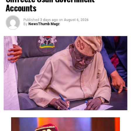
Facebook
Twitter
WhatsApp
Email
Share
Accounts
Toronto.
The development was announced in a statement issued
Published
3 days ago
on
August 6, 2026
RELATED TOPICS:
By
NewsThumb Magz
by Nigerians in Diaspora Commission, on X on Friday.
According to the statement, members of the delegation
also include the Minister of Foreign Affairs, Bianca
Odumegwu-Ojukwu; Minister of Industry, Trade and
Investment, Jumoke Oduwole; and Minister of Interior,
Olubunmi Tunji-Ojo.
Representatives of the Central Bank of Nigeria, Nigeria
Customs Service, Nigeria Immigration Service, Nigeria
Revenue Service, Nigeria Investment Promotion
Commission, Nigeria Export Promotion Council and the
National Information Technology Development Agency
are also expected to participate.
The statement said Canadian officials expected at the