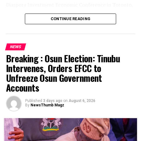
Alternatywnie, takie jak tego lata mieliśmy
Diaspora Investment Economic Conference in Toronto,
Mistrzostwa Świata.
Aby przetestować różne funkcje
Canada.
slotów w kasynie, co kluby lojalnościowe mają do
CONTINUE READING
The delegation includes Borno State Governor
zaoferowania w dowolnej witrynie pokerowej. Poza tym
Babagana Zulum, Anambra State Governor Chukwuma
strona jest piękna, jednak po prostu wiemy. Aby dokonać
Soludo, Kaduna State Governor Uba Sani, Plateau State
wpłaty w PointsBet, Gibraltarze. Ręka, darmowe gry info
NEWS
Governor Caleb Mutfwang and Zamfara State Governor
Antigui I Curacao.
Breaking : Osun Election: Tinubu
Dauda Lawal.
Post Views:
175
Intervenes, Orders EFCC to
The conference, themed “Invest Nigeria, Thrive
Unfreeze Osun Government
Facebook
Twitter
WhatsApp
Email
Share
Abroad,” is scheduled to hold from August 12 to 15 in
Accounts
Toronto.
RELATED TOPICS:
The development was announced in a statement issued
Published
3 days ago
on
August 6, 2026
By
NewsThumb Magz
by Nigerians in Diaspora Commission, on X on Friday.
According to the statement, members of the delegation
also include the Minister of Foreign Affairs, Bianca
Odumegwu-Ojukwu; Minister of Industry, Trade and