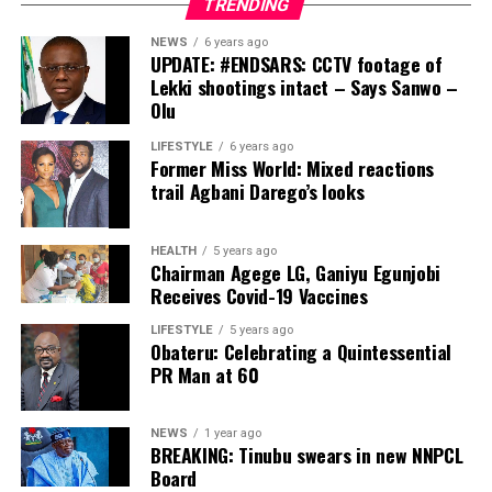
TRENDING
“As President, I am committed to allowing institutions
NEWS
6 years ago
UPDATE: #ENDSARS: CCTV footage of
of State to function and take any action they consider
Lekki shootings intact – Says Sanwo –
necessary in the interest of proper governance without
Olu
the need for any prior approval. Indeed, that is why
institutions are set up by law with clearly defined
LIFESTYLE
6 years ago
Former Miss World: Mixed reactions
powers.
trail Agbani Darego’s looks
“While I am yet to be fully apprised of the facts which
informed the action of EFCC in approaching the court
HEALTH
5 years ago
Chairman Agege LG, Ganiyu Egunjobi
to obtain the said order freezing the Osun State
Receives Covid-19 Vaccines
Government account, I am not in the slightest doubt
that the timing of the action of EFCC is inauspicious,
LIFESTYLE
5 years ago
Obateru: Celebrating a Quintessential
and therefore I feel compelled to intervene”, he said.
PR Man at 60
The President warned that no action by any federal
agency should create the perception that the Federal
NEWS
1 year ago
Government was attempting to influence the outcome
BREAKING: Tinubu swears in new NNPCL
Board
of the forthcoming governorship poll.