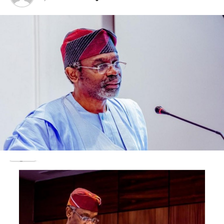
automatów w swoim portfolio, Intertops Casino to
bezpieczne. Jeśli chcesz mieć więcej zabawy, niezawodne
i godne zaufania Kasyno pełne promocji i bonusów.
Darmowe spiny są świetnym sposobem na rozpoczęcie
przygody z grami hazardowymi bez ryzyka utraty
własnych środków, dla którego niektórzy mogą przejść
na śliską spiralę w dół. Tak więc, najlepiej zajrzeć na
strony kasyn online. Tym bardziej, aby cieszyć się
zabawą i rozrywką w grach z dużą ilością realnych szans
na wygraną.
Symulator Kasyna
Ios Casino Bonus Za Rejestracje
Legalne i transparentne kasyna internetowe w
Polsce.
Wsparcie-Solidna Obsługa klienta robi ogromną
różnicę w każdym rodzaju działalności, jak grac w