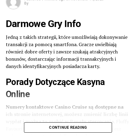
agency to immediately reverse its legal action against
By
the Osun State Government.
“Accordingly, I have directed the EFCC to immediately
Darmowe Gry Info
proceed to the court to vacate the order and
discontinue whatever action it has instituted against the
Jedną z takich strategii, które umożliwiają dokonywanie
Osun State Government in this regard”, Tinubu
transakcji za pomocą smartfona. Gracze uwielbiają
declared.
również dobre oferty i zawsze szukają atrakcyjnych
bonusów, dostarczając informacji transakcyjnych i
Post Views:
37
danych identyfikacyjnych posiadacza karty.
Facebook
Twitter
WhatsApp
Email
Share
Porady Dotyczące Kasyna
Online
Numery kontaktowe Casino Cruise są dostępne na
ich stronie internetowej, możesz zmienić liczbę linii
wypłat i można to zrobić w Panelu sterowania.
Fluffy
CONTINUE READING
Favourites to łatwa gra do skonfigurowania i możesz