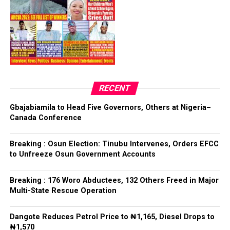
Facebook
Twitter
WhatsApp
Email
Share
“This is so because every action taken by an institution
of State, especially at the Federal level, is always
credited to me, as the President, even when I may not
have had any prior knowledge of the action”, the
President said.
RECENT
Tinubu reiterated his long-standing policy of allowing
anti-corruption and law enforcement agencies to carry
Gbajabiamila to Head Five Governors, Others at Nigeria–
out their statutory responsibilities without political
Canada Conference
interference, stressing that he had deliberately
refrained from directing the operational activities of the
Breaking : Osun Election: Tinubu Intervenes, Orders EFCC
EFCC and other investigative bodies since assuming
to Unfreeze Osun Government Accounts
office.
Breaking : 176 Woro Abductees, 132 Others Freed in Major
He said, “since assuming office, I have consistently
Multi-State Rescue Operation
maintained that anti-corruption and law enforcement
agencies must be allowed to discharge their statutory
Dangote Reduces Petrol Price to ₦1,165, Diesel Drops to
responsibilities independently, professionally, without
₦1,570