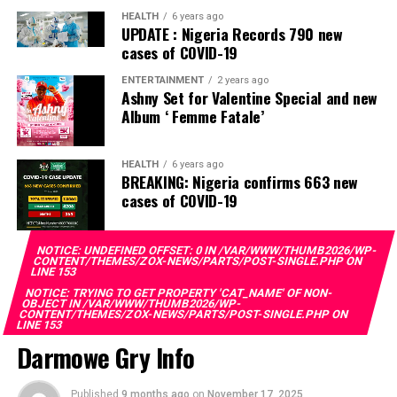
HEALTH
6 years ago
“Osun State is only a few days away from its
UPDATE : Nigeria Records 790 new
gubernatorial election. Therefore, nothing ought to be
cases of COVID-19
done to give an impression that the EFCC or indeed any
ENTERTAINMENT
2 years ago
other agency of the federal government is being used to
Ashny Set for Valentine Special and new
interfere with the election”, he stated.
Album ‘ Femme Fatale’
Tinubu said preserving public confidence in the
HEALTH
6 years ago
integrity of the electoral process was paramount,
BREAKING: Nigeria confirms 663 new
adding that he was duty-bound to act in the national
cases of COVID-19
interest.
“Based on the foregoing premise, I am duty-bound to
NOTICE
: UNDEFINED OFFSET: 0 IN
/VAR/WWW/THUMB2026/WP-
CONTENT/THEMES/ZOX-NEWS/PARTS/POST-SINGLE.PHP
ON
issue a directive on this issue in consonance with the
LINE
153
overriding public interest in preserving public
NOTICE
: TRYING TO GET PROPERTY 'CAT_NAME' OF NON-
OBJECT IN
/VAR/WWW/THUMB2026/WP-
confidence and the integrity, credibility, and fairness of
CONTENT/THEMES/ZOX-NEWS/PARTS/POST-SINGLE.PHP
ON
LINE
153
our democratic process”, he said.
Darmowe Gry Info
The President consequently directed the anti-graft
Published
9 months ago
on
November 17, 2025