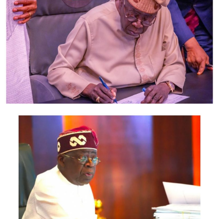
Post Views:
313
Odumegwu-Ojukwu; Minister of Industry, Trade and
Investment, Jumoke Oduwole; and Minister of Interior,
Facebook
Twitter
WhatsApp
Email
Share
Olubunmi Tunji-Ojo.
Representatives of the Central Bank of Nigeria, Nigeria
RELATED TOPICS:
Customs Service, Nigeria Immigration Service, Nigeria
Revenue Service, Nigeria Investment Promotion
Commission, Nigeria Export Promotion Council and the
National Information Technology Development Agency
are also expected to participate.
The statement said Canadian officials expected at the
conference include President of the Treasury Board of
Canada, Shafqat Ali; Ontario Minister of Citizenship and
Multiculturalism, Graham McGregor; Ontario lawmaker
Deepak Anand; Brampton Mayor Patrick Brown;
Councillor Rod Power; and Ontario Minister of Women
and Economic Opportunities, Charmaine Williams.