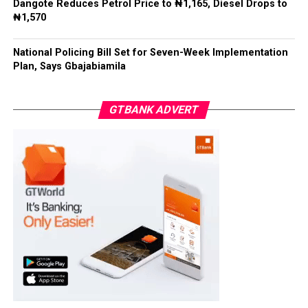
agencies must be allowed to discharge their statutory
Dangote Reduces Petrol Price to ₦1,165, Diesel Drops to
responsibilities independently, professionally, without
₦1,570
fear or favour, or political interference.
National Policing Bill Set for Seven-Week Implementation
“I have therefore deliberately refrained from directing
Plan, Says Gbajabiamila
or interfering in the operational activities of the EFCC
or any other investigative or prosecutorial agency
GTBANK ADVERT
because I firmly believe that strong democratic
institutions, operating within the confines of the law,
are indispensable to democratic good governance and
the rule of law”, he said.
The President maintained that institutions established
by law should be allowed to exercise their powers
independently and without requiring presidential
approval for routine operational decisions.
However, he said the circumstances surrounding the
EFCC’s action required presidential intervention
because of the proximity of the Osun governorship