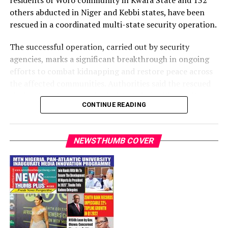
residents of Woro community in Kwara State and 132
of N11 billion ecology funds, intervention funds and
Facebook
Twitter
WhatsApp
Email
Share
others abducted in Niger and Kebbi states, have been
Federal Account Allocation Committee (FAAC).
rescued in a coordinated multi-state security operation.
However, in a personally signed statement issued from
The successful operation, carried out by security
the State House, Abuja, President Tinubu disclosed that
agencies, marks a significant breakthrough in ongoing
the EFCC had obtained the court order on August 5,
efforts to combat kidnapping and restore peace across
2026, freezing the accounts of the Osun State
the affected communities. Authorities said the rescued
Government.
victims have been reunited with their families, while
CONTINUE READING
efforts are underway to apprehend the perpetrators
He said he was “deeply embarrassed” by the timing of
and dismantle the criminal networks responsible for the
the development, explaining that actions taken by
abductions.
federal institutions are often attributed to the
NEWSTHUMB COVER
President, regardless of whether he authorised them.
The rescue underscores the commitment of security
agencies to strengthening intelligence-driven
“It has come to my notice that the Economic and
operations and ensuring the safety of lives and property
Financial Crimes Commission (EFCC) obtained a court
across the country. Further details on the operation and
order on August 5, 2026, freezing the accounts of the
ongoing investigations are expected from the relevant
Osun State Government. I must state that I feel deeply
authorities.
embarrassed not by the EFCC’s exercise of its mandate