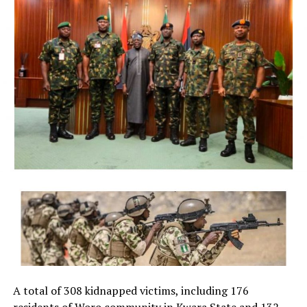
Economic and Financial Crimes Commission (EFCC) to
High Commission in Ottawa, the Canadian High
immediately take steps to vacate a court order freezing
Commission in Abuja and other stakeholders.
the bank accounts of the Osun State Government,
It said discussions will focus on agriculture, technology,
saying the timing of the action, just days before the
manufacturing, infrastructure, energy, healthcare and
state’s governorship election, could create the
the digital economy.
impression of federal interference in the electoral
process.
Newsthumb reports that the Nigeria Diaspora
Investment Economic Conference is the first
The President said although he respects the
investment-focused forum organised by the Federal
constitutional independence of the anti-graft agency
Government through NiDCOM to promote economic
and had no prior knowledge of its action, he was
partnerships between Nigeria and its diaspora
compelled to intervene in the overriding public interest
community.
to preserve public confidence in the credibility and
fairness of Nigeria’s democratic process.
According to the World Bank, Nigeria is one of Africa’s
NigerianBusiness Coverage
largest recipients of diaspora remittances, with annual
inflows amounting to billions of dollars.
The EFCC had on Wednesday froze the accounts of the
Osun State Government, placing a Post No Debit (PND),
A total of 308 kidnapped victims, including 176
Post Views:
40
on its First Bank account, alleging fraudulent handling