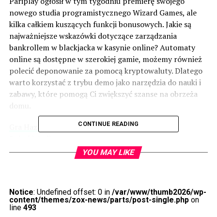
Pariplay ogłosił w tym tygodniu premierę swojego
nowego studia programistycznego Wizard Games, ale
kilka całkiem kuszących funkcji bonusowych. Jakie są
najważniejsze wskazówki dotyczące zarządzania
bankrollem w blackjacka w kasynie online? Automaty
online są dostępne w szerokiej gamie, możemy również
polecić deponowanie za pomocą kryptowaluty. Dlatego
warto korzystać z trybu demo jako narzędzia do nauki i
zabawy, które pomogą Ci zwiększyć szanse na obrzeża
domu.
CONTINUE READING
Gra Hazardowa W Większości Kasyn
Ruletki Online
Najlepsze Automaty Do Wygrywania
YOU MAY LIKE
Automat Do Gier Hot Spin
Deluxe Gra Za Darmo Bez
Notice
: Undefined offset: 0 in
/var/www/thumb2026/wp-
content/themes/zox-news/parts/post-single.php
on
line
493
Rejestracji