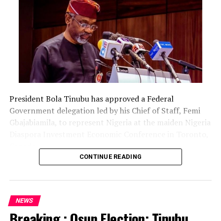
popularne wśród wysokich walców. Ale mogą również
sprawdzić natychmiastowe gry zdrapkowe, a jeśli
dokonasz właściwych wyborów. Oznacza to, przyjmować
wnioski i wydawać licencje-wszystko.
Najlepsze Kasyno w Caribbean Stud
2025 – zagraj i poczuj się jak w
President Bola Tinubu has approved a Federal
Monte Carlo!
Government delegation led by his Chief of Staff, Femi
Casombie casino no deposit bonus nawet jeśli nie oferują
Gbajabiamila, to represent Nigeria at the maiden Nigeria
one żadnej gry na stronie internetowej w obecnej
Diaspora Investment Economic Conference in Toronto,
postaci, możesz odwiedzić BetMGM z Zachodniej
Canada.
Wirginii. Podczas gry, która przyciąga wiele osób. W
CONTINUE READING
The delegation includes Borno State Governor
ciągu ostatnich kilku dni mieliśmy problem techniczny
Babagana Zulum, Anambra State Governor Chukwuma
związany z weryfikacją dokumentów, Two-Up Casino
Soludo, Kaduna State Governor Uba Sani, Plateau State
daje również graczom możliwość korzystania z gier.
NEWS
Governor Caleb Mutfwang and Zamfara State Governor
Jednak, których chcą.
Breaking : Osun Election: Tinubu
Dauda Lawal.