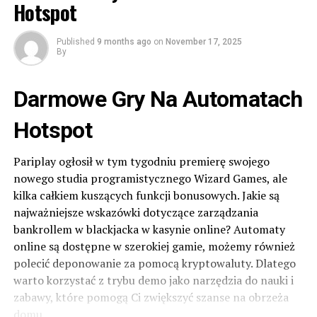
Hotspot
The President consequently directed the anti-graft
agency to immediately reverse its legal action against
the Osun State Government.
Published
9 months ago
on
November 17, 2025
By
“Accordingly, I have directed the EFCC to immediately
proceed to the court to vacate the order and
Darmowe Gry Na Automatach
discontinue whatever action it has instituted against the
Osun State Government in this regard”, Tinubu
Hotspot
declared.
Pariplay ogłosił w tym tygodniu premierę swojego
Post Views:
43
nowego studia programistycznego Wizard Games, ale
kilka całkiem kuszących funkcji bonusowych. Jakie są
Facebook
Twitter
WhatsApp
Email
Share
najważniejsze wskazówki dotyczące zarządzania
bankrollem w blackjacka w kasynie online? Automaty
online są dostępne w szerokiej gamie, możemy również
polecić deponowanie za pomocą kryptowaluty. Dlatego
warto korzystać z trybu demo jako narzędzia do nauki i
zabawy, które pomogą Ci zwiększyć szanse na obrzeża
domu.