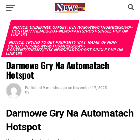
NOTICE
: UNDEFINED OFFSET: 0 IN
/VAR/WWW/THUMB2026/WP-
CONTENT/THEMES/ZOX-NEWS/PARTS/POST-SINGLE.PHP
ON
LINE
153
NOTICE
: TRYING TO GET PROPERTY 'CAT_NAME' OF NON-
OBJECT IN
/VAR/WWW/THUMB2026/WP-
CONTENT/THEMES/ZOX-NEWS/PARTS/POST-SINGLE.PHP
ON
LINE
153
Darmowe Gry Na Automatach
Hotspot
Published
9 months ago
on
November 17, 2025
By
Darmowe Gry Na Automatach
Hotspot