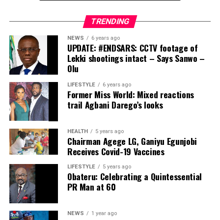
and dismantle the criminal networks responsible for the
the development, explaining that actions taken by
abductions.
federal institutions are often attributed to the
TRENDING
President, regardless of whether he authorised them.
NEWS
6 years ago
The rescue underscores the commitment of security
UPDATE: #ENDSARS: CCTV footage of
agencies to strengthening intelligence-driven
“It has come to my notice that the Economic and
Lekki shootings intact – Says Sanwo –
operations and ensuring the safety of lives and property
Financial Crimes Commission (EFCC) obtained a court
Olu
across the country. Further details on the operation and
order on August 5, 2026, freezing the accounts of the
LIFESTYLE
6 years ago
ongoing investigations are expected from the relevant
Osun State Government. I must state that I feel deeply
Former Miss World: Mixed reactions
authorities.
embarrassed not by the EFCC’s exercise of its mandate
trail Agbani Darego’s looks
backed by a court order, but by the timing of the
Post Views:
58
agency’s action.
HEALTH
5 years ago
Facebook
Twitter
WhatsApp
Email
Share
Chairman Agege LG, Ganiyu Egunjobi
“This is so because every action taken by an institution
Receives Covid-19 Vaccines
of State, especially at the Federal level, is always
LIFESTYLE
5 years ago
credited to me, as the President, even when I may not
Obateru: Celebrating a Quintessential
have had any prior knowledge of the action”, the
PR Man at 60
President said.
NEWS
1 year ago
Tinubu reiterated his long-standing policy of allowing