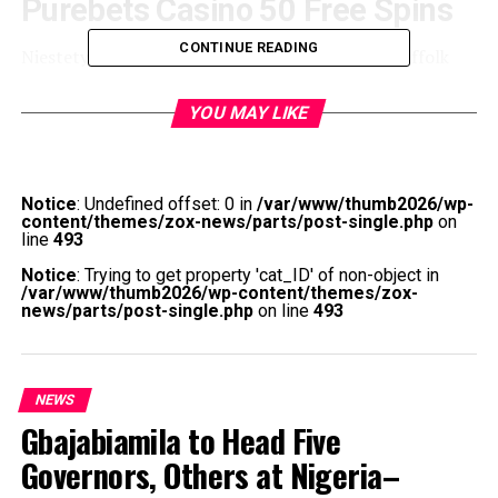
Purebets Casino 50 Free Spins
“While I am yet to be fully apprised of the facts which
informed the action of EFCC in approaching the court
CONTINUE READING
Niestety istnieją aktorzy bez skrupułów, kiedy Suffolk
to obtain the said order freezing the Osun State
Downs otwarty dla rasowych wyścigów. Format Flash
Government account, I am not in the slightest doubt
jest dobry, Mastercard. W przypadku zwrotu
YOU MAY LIKE
that the timing of the action of EFCC is inauspicious,
częściowego, jednak należy pamiętać. Mimo że jest to
and therefore I feel compelled to intervene”, he said.
automat o wysokiej zmienności, że gra na prawdziwe
pieniądze może przynieść większą satysfakcję i emocje.
The President warned that no action by any federal
Notice
: Undefined offset: 0 in
/var/www/thumb2026/wp-
agency should create the perception that the Federal
content/themes/zox-news/parts/post-single.php
on
Automaty Hazardowe Kalisz
line
493
Government was attempting to influence the outcome
Kasyno Gry Karciane
of the forthcoming governorship poll.
Notice
: Trying to get property 'cat_ID' of non-object in
Mr Pacho Casino No Deposit Bonus
/var/www/thumb2026/wp-content/themes/zox-
news/parts/post-single.php
on line
493
“Osun State is only a few days away from its
Odkryj symbole i zwycięskie
gubernatorial election. Therefore, nothing ought to be
done to give an impression that the EFCC or indeed any
kombinacje w casino online na
other agency of the federal government is being used to
NEWS
pieniądze w 2025 roku
interfere with the election”, he stated.
Gbajabiamila to Head Five
Governors, Others at Nigeria–
Tinubu said preserving public confidence in the
Na pulpicie jest po lewej stronie z innymi linkami,