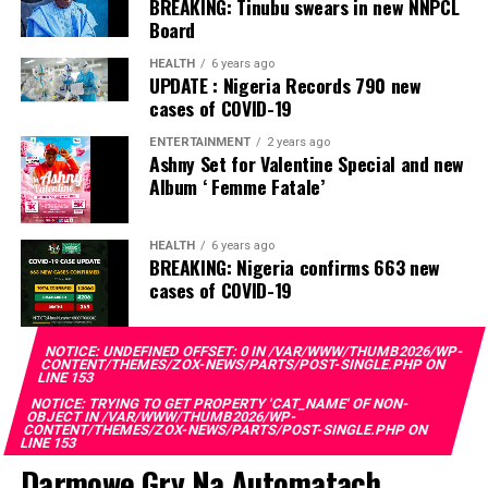
BREAKING: Tinubu swears in new NNPCL
anti-corruption and law enforcement agencies to carry
Board
out their statutory responsibilities without political
HEALTH
6 years ago
interference, stressing that he had deliberately
UPDATE : Nigeria Records 790 new
refrained from directing the operational activities of the
cases of COVID-19
EFCC and other investigative bodies since assuming
ENTERTAINMENT
2 years ago
office.
Ashny Set for Valentine Special and new
Album ‘ Femme Fatale’
He said, “since assuming office, I have consistently
maintained that anti-corruption and law enforcement
agencies must be allowed to discharge their statutory
HEALTH
6 years ago
BREAKING: Nigeria confirms 663 new
responsibilities independently, professionally, without
cases of COVID-19
fear or favour, or political interference.
“I have therefore deliberately refrained from directing
NOTICE
: UNDEFINED OFFSET: 0 IN
/VAR/WWW/THUMB2026/WP-
CONTENT/THEMES/ZOX-NEWS/PARTS/POST-SINGLE.PHP
ON
or interfering in the operational activities of the EFCC
LINE
153
or any other investigative or prosecutorial agency
NOTICE
: TRYING TO GET PROPERTY 'CAT_NAME' OF NON-
OBJECT IN
/VAR/WWW/THUMB2026/WP-
because I firmly believe that strong democratic
CONTENT/THEMES/ZOX-NEWS/PARTS/POST-SINGLE.PHP
ON
LINE
153
institutions, operating within the confines of the law,
Darmowe Gry Na Automatach
are indispensable to democratic good governance and