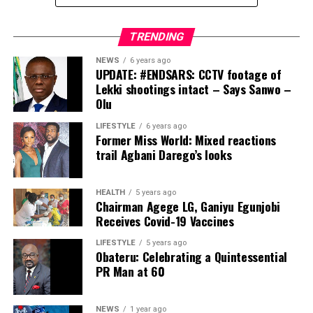
He said he was “deeply embarrassed” by the timing of
and dismantle the criminal networks responsible for the
the development, explaining that actions taken by
abductions.
federal institutions are often attributed to the
TRENDING
President, regardless of whether he authorised them.
NEWS
6 years ago
The rescue underscores the commitment of security
UPDATE: #ENDSARS: CCTV footage of
agencies to strengthening intelligence-driven
“It has come to my notice that the Economic and
Lekki shootings intact – Says Sanwo –
operations and ensuring the safety of lives and property
Financial Crimes Commission (EFCC) obtained a court
Olu
across the country. Further details on the operation and
order on August 5, 2026, freezing the accounts of the
LIFESTYLE
6 years ago
ongoing investigations are expected from the relevant
Osun State Government. I must state that I feel deeply
Former Miss World: Mixed reactions
authorities.
embarrassed not by the EFCC’s exercise of its mandate
trail Agbani Darego’s looks
backed by a court order, but by the timing of the
Post Views:
58
agency’s action.
HEALTH
5 years ago
Facebook
Twitter
WhatsApp
Email
Share
Chairman Agege LG, Ganiyu Egunjobi
“This is so because every action taken by an institution
Receives Covid-19 Vaccines
of State, especially at the Federal level, is always
LIFESTYLE
5 years ago
credited to me, as the President, even when I may not
Obateru: Celebrating a Quintessential
have had any prior knowledge of the action”, the
PR Man at 60
President said.
NEWS
1 year ago
Tinubu reiterated his long-standing policy of allowing