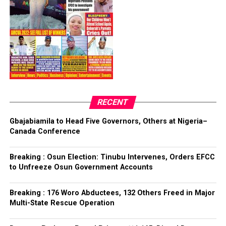
backed by a court order, but by the timing of the
Post Views:
58
agency’s action.
Facebook
Twitter
WhatsApp
Email
Share
“This is so because every action taken by an institution
of State, especially at the Federal level, is always
credited to me, as the President, even when I may not
have had any prior knowledge of the action”, the
President said.
RECENT
Tinubu reiterated his long-standing policy of allowing
anti-corruption and law enforcement agencies to carry
Gbajabiamila to Head Five Governors, Others at Nigeria–
out their statutory responsibilities without political
Canada Conference
interference, stressing that he had deliberately
refrained from directing the operational activities of the
Breaking : Osun Election: Tinubu Intervenes, Orders EFCC
EFCC and other investigative bodies since assuming
to Unfreeze Osun Government Accounts
office.
Breaking : 176 Woro Abductees, 132 Others Freed in Major
He said, “since assuming office, I have consistently
Multi-State Rescue Operation
maintained that anti-corruption and law enforcement