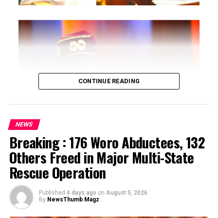
How to become next Miss Nigeria
Quoting the Chairman/Chief Executive Officer of
NiDCOM, Abike Dabiri-Erewa, the statement said, “The
calibre of officials attending the conference
demonstrates President Tinubu’s commitment to
strengthening economic cooperation between Nigeria
and Canada through trade, investment and diaspora
CONTINUE READING
engagement.”
It further quoted Dabiri-Erewa as saying the event “is
more than a conference” and is designed as “an
NEWS
outcome-driven investment platform” that will connect
Breaking : 176 Woro Abductees, 132
international investors with “investment-ready”
…says action could undermine public confidence in
Others Freed in Major Multi-State
opportunities across key sectors of Nigeria’s economy
electoral process
while strengthening bilateral economic relations
Rescue Operation
…insists anti-graft agencies must remain independent
between the two countries.
but avoid actions suggesting political interference
Published
4 days ago
on
August 5, 2026
According to the statement, the conference is being
By
NewsThumb Magz
President Bola Ahmed Tinubu on Thursday directed the
organised by NiDCOM in collaboration with the Nigerian