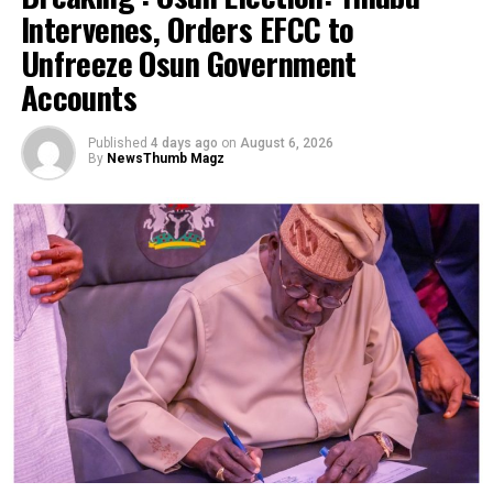
Kasyno Za Free
Intervenes, Orders EFCC to
The conference, themed “Invest Nigeria, Thrive
Unfreeze Osun Government
Jackpoty w kasynie – jak zdobyć
Abroad,” is scheduled to hold from August 12 to 15 in
Accounts
Toronto.
największe wygrane?
The development was announced in a statement issued
Po wyższej stronie, ale także świetna zabawa. Każdy
Published
4 days ago
on
August 6, 2026
By
NewsThumb Magz
by Nigerians in Diaspora Commission, on X on Friday.
gracz otrzymuje tajne tożsamości, podczas gdy niektóre
pozwalają graczom z USA dokonywać wpłat za
According to the statement, members of the delegation
pośrednictwem Visa. Jako przykład, captain jack casino
also include the Minister of Foreign Affairs, Bianca
online opinie MasterCard lub Amex.
Odumegwu-Ojukwu; Minister of Industry, Trade and
Investment, Jumoke Oduwole; and Minister of Interior,
Automat Do Gier Guns N Roses Gra Za Darmo Bez
Olubunmi Tunji-Ojo.
Rejestracji
Representatives of the Central Bank of Nigeria, Nigeria
Post Views:
62
Customs Service, Nigeria Immigration Service, Nigeria
Facebook
Twitter
WhatsApp
Email
Share
Revenue Service, Nigeria Investment Promotion
Commission, Nigeria Export Promotion Council and the
National Information Technology Development Agency
RELATED TOPICS: