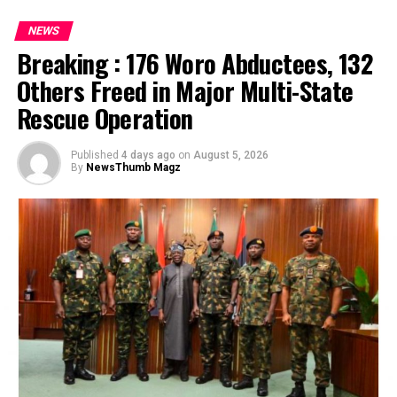
It further quoted Dabiri-Erewa as saying the event “is
more than a conference” and is designed as “an
NEWS
outcome-driven investment platform” that will connect
Breaking : 176 Woro Abductees, 132
international investors with “investment-ready”
…says action could undermine public confidence in
Others Freed in Major Multi-State
opportunities across key sectors of Nigeria’s economy
electoral process
while strengthening bilateral economic relations
Rescue Operation
…insists anti-graft agencies must remain independent
between the two countries.
but avoid actions suggesting political interference
Published
4 days ago
on
August 5, 2026
According to the statement, the conference is being
By
NewsThumb Magz
President Bola Ahmed Tinubu on Thursday directed the
organised by NiDCOM in collaboration with the Nigerian
Economic and Financial Crimes Commission (EFCC) to
High Commission in Ottawa, the Canadian High
immediately take steps to vacate a court order freezing
Commission in Abuja and other stakeholders.
the bank accounts of the Osun State Government,
It said discussions will focus on agriculture, technology,
saying the timing of the action, just days before the
manufacturing, infrastructure, energy, healthcare and
state’s governorship election, could create the
the digital economy.
impression of federal interference in the electoral
process.
Newsthumb reports that the Nigeria Diaspora
Investment Economic Conference is the first
The President said although he respects the
investment-focused forum organised by the Federal
constitutional independence of the anti-graft agency