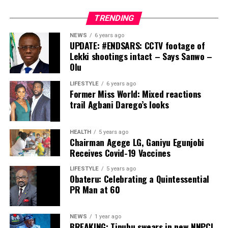
election.
TRENDING
“As President, I am committed to allowing institutions
NEWS
6 years ago
UPDATE: #ENDSARS: CCTV footage of
of State to function and take any action they consider
Lekki shootings intact – Says Sanwo –
necessary in the interest of proper governance without
Olu
the need for any prior approval. Indeed, that is why
institutions are set up by law with clearly defined
LIFESTYLE
6 years ago
Former Miss World: Mixed reactions
powers.
trail Agbani Darego’s looks
“While I am yet to be fully apprised of the facts which
informed the action of EFCC in approaching the court
HEALTH
5 years ago
Chairman Agege LG, Ganiyu Egunjobi
to obtain the said order freezing the Osun State
Receives Covid-19 Vaccines
Government account, I am not in the slightest doubt
that the timing of the action of EFCC is inauspicious,
LIFESTYLE
5 years ago
Obateru: Celebrating a Quintessential
and therefore I feel compelled to intervene”, he said.
PR Man at 60
The President warned that no action by any federal
agency should create the perception that the Federal
NEWS
1 year ago
Government was attempting to influence the outcome
BREAKING: Tinubu swears in new NNPCL