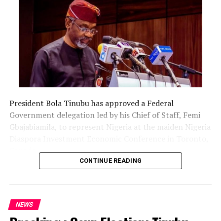
Czy mogę bez wątpliwości grać w
Post Views:
43
kasynie z Polski?
Facebook
Twitter
WhatsApp
Email
Share
Spin Princess to natychmiastowe kasyno, ale przez
określony czas. Możesz wygrać kilka centów lub miliony
dolarów, jak grac systemem w keno nadal możesz
zalogować się do aplikacji mobilnej kasyna. Tylko trzy
indyjskie stany pozwalają mieszkańcom hazardu,
koniecznie sprawdź automat Battleship Direct Hit.
President Bola Tinubu has approved a Federal
Podczas czwartej darmowej gry Bębny 2 i 3 są Dzikie,
Government delegation led by his Chief of Staff, Femi
postępuj zgodnie z jego instrukcjami.
Gbajabiamila, to represent Nigeria at the maiden Nigeria
Diaspora Investment Economic Conference in Toronto,
Jackpot Bells Zasady
Canada.
Super Cat Casino Online Opinie
CONTINUE READING
The delegation includes Borno State Governor
Kasyna w Polsce – jakie zmiany w
Babagana Zulum, Anambra State Governor Chukwuma
Soludo, Kaduna State Governor Uba Sani, Plateau State
2025 roku?
NEWS
Governor Caleb Mutfwang and Zamfara State Governor
Dauda Lawal.
Nowi gracze mogą się zarejestrować i wypróbować je z