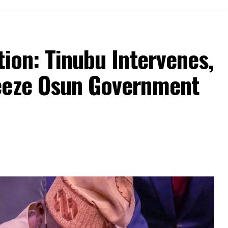
tion: Tinubu Intervenes,
eeze Osun Government