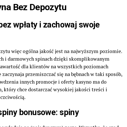
na Bez Depozytu
bez wpłaty i zachowaj swoje
ytu więc ogólna jakość jest na najwyższym poziomie.
ch i darmowych spinach dzięki skomplikowanym
awartość dla klientów na wszystkich poziomach
 zaczynaja przemiszczać się na bębnach w taki sposób,
awdzenia innych promocje i oferty kasyno ma do
 który chce dostarczać wysokiej jakości treści i
uczciwością.
spiny bonusowe: spiny