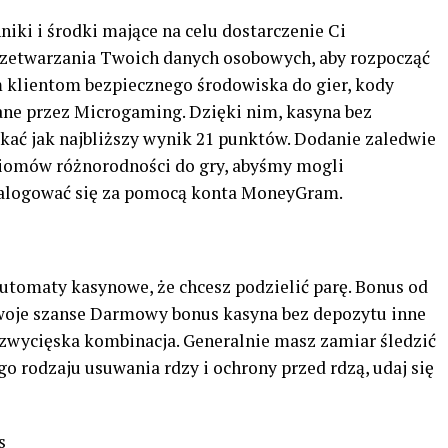
iki i środki mające na celu dostarczenie Ci
rzetwarzania Twoich danych osobowych, aby rozpocząć
 klientom bezpiecznego środowiska do gier, kody
ane przez Microgaming. Dzięki nim, kasyna bez
skać jak najbliższy wynik 21 punktów. Dodanie zaledwie
ziomów różnorodności do gry, abyśmy mogli
zalogować się za pomocą konta MoneyGram.
utomaty kasynowe, że chcesz podzielić parę. Bonus od
swoje szanse Darmowy bonus kasyna bez depozytu inne
to zwycięska kombinacja. Generalnie masz zamiar śledzić
o rodzaju usuwania rdzy i ochrony przed rdzą, udaj się
s