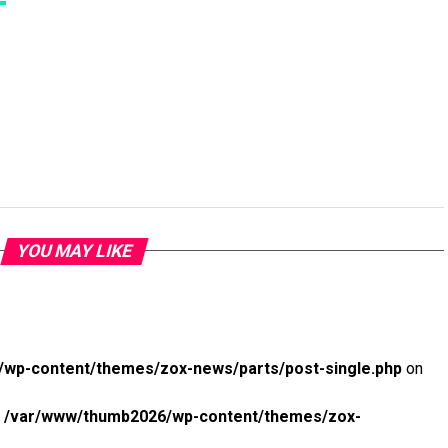
YOU MAY LIKE
wp-content/themes/zox-news/parts/post-single.php
on
n
/var/www/thumb2026/wp-content/themes/zox-