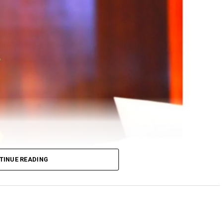
TINUE READING