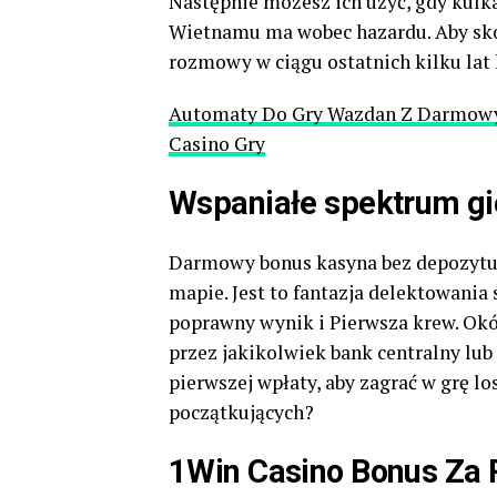
Następnie możesz ich użyć, gdy kulka
Wietnamu ma wobec hazardu. Aby skor
rozmowy w ciągu ostatnich kilku lat l
Automaty Do Gry Wazdan Z Darmow
Casino Gry
Wspaniałe spektrum gie
Darmowy bonus kasyna bez depozytu u
mapie. Jest to fantazja delektowania
poprawny wynik i Pierwsza krew. Okól
przez jakikolwiek bank centralny lub
pierwszej wpłaty, aby zagrać w grę lo
początkujących?
1Win Casino Bonus Za 