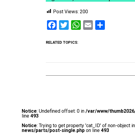
Post Views:
200
Facebook
Twitter
WhatsApp
Email
Share
RELATED TOPICS:
Notice
: Undefined offset: 0 in
/var/www/thumb2026/
line
493
Notice
: Trying to get property 'cat_ID' of non-object i
news/parts/post-single.php
on line
493