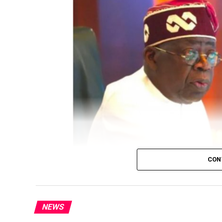
CON
NEWS