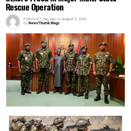
Zagraj w gry karciane online i zdobądź bogactwo w
Rescue Operation
…insists anti-graft agencies must remain independent
kasynie na prawdziwe pieniądze!
but avoid actions suggesting political interference
Published
1 day ago
on
August 5, 2026
Post Views:
49
By
NewsThumb Magz
President Bola Ahmed Tinubu on Thursday directed the
Facebook
Twitter
WhatsApp
Email
Share
Economic and Financial Crimes Commission (EFCC) to
immediately take steps to vacate a court order freezing
the bank accounts of the Osun State Government,
RELATED TOPICS:
saying the timing of the action, just days before the
state’s governorship election, could create the
impression of federal interference in the electoral
process.
The President said although he respects the
constitutional independence of the anti-graft agency
and had no prior knowledge of its action, he was
compelled to intervene in the overriding public interest
to preserve public confidence in the credibility and
fairness of Nigeria’s democratic process.