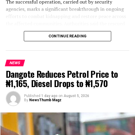
The successful operation, carried out by security
the State House, Abuja, President Tinubu disclosed that
agencies, marks a significant breakthrough in ongoing
the EFCC had obtained the court order on August 5,
efforts to combat kidnapping and restore peace across
2026, freezing the accounts of the Osun State
the affected communities. Authorities said the rescued
Government.
victims have been reunited with their families, while
CONTINUE READING
efforts are underway to apprehend the perpetrators
He said he was “deeply embarrassed” by the timing of
and dismantle the criminal networks responsible for the
the development, explaining that actions taken by
abductions.
federal institutions are often attributed to the
President, regardless of whether he authorised them.
NEWS
The rescue underscores the commitment of security
Dangote Reduces Petrol Price to
agencies to strengthening intelligence-driven
“It has come to my notice that the Economic and
₦1,165, Diesel Drops to ₦1,570
operations and ensuring the safety of lives and property
Financial Crimes Commission (EFCC) obtained a court
across the country. Further details on the operation and
order on August 5, 2026, freezing the accounts of the
ongoing investigations are expected from the relevant
Osun State Government. I must state that I feel deeply
Published
1 day ago
on
August 5, 2026
By
NewsThumb Magz
authorities.
embarrassed not by the EFCC’s exercise of its mandate
backed by a court order, but by the timing of the
Post Views:
38
agency’s action.
Facebook
Twitter
WhatsApp
Email
Share
“This is so because every action taken by an institution