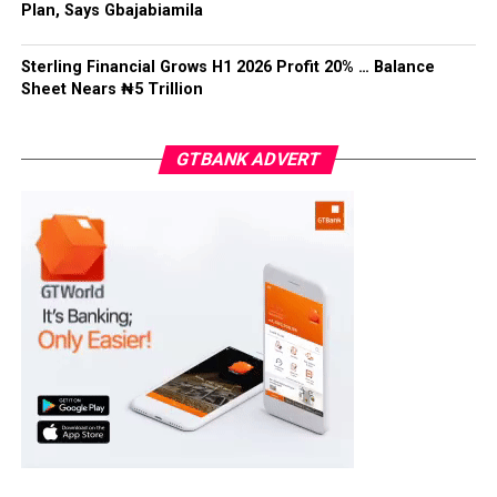
Plan, Says Gbajabiamila
done to give an impression that the EFCC or indeed any
It stated that the refinery continues to play a pivotal
other agency of the federal government is being used to
role in strengthening Nigeria’s energy security,
Sterling Financial Grows H1 2026 Profit 20% … Balance
interfere with the election”, he stated.
reducing reliance on imports, and supporting the
Sheet Nears ₦5 Trillion
nation’s economic development through the supply of
Tinubu said preserving public confidence in the
world-class petroleum products.
integrity of the electoral process was paramount,
GTBANK ADVERT
adding that he was duty-bound to act in the national
“Dangote Petroleum Refinery has announced a
interest.
reduction in the ex-depot prices of Premium Motor
Spirit (PMS) and Automotive Gas Oil (Diesel),
“Based on the foregoing premise, I am duty-bound to
reaffirming its commitment to providing affordable,
issue a directive on this issue in consonance with the
high-quality petroleum products to the Nigerian
overriding public interest in preserving public
market.
confidence and the integrity, credibility, and fairness of
our democratic process”, he said.
“Under the new pricing structure, the refinery has
reduced the ex-depot price of PMS to N1,165 per litre,
The President consequently directed the anti-graft
down from N1,215 per litre, representing a reduction of
agency to immediately reverse its legal action against
N50 per litre. Similarly, the ex-depot price of Diesel has
the Osun State Government.
been reduced to N1,570 per litre from N1,650 per litre,