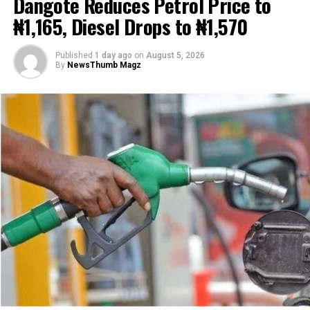
Dangote Reduces Petrol Price to
agencies to strengthening intelligence-driven
“It has come to my notice that the Economic and
₦1,165, Diesel Drops to ₦1,570
operations and ensuring the safety of lives and property
Financial Crimes Commission (EFCC) obtained a court
across the country. Further details on the operation and
order on August 5, 2026, freezing the accounts of the
ongoing investigations are expected from the relevant
Osun State Government. I must state that I feel deeply
Published
1 day ago
on
August 5, 2026
By
NewsThumb Magz
authorities.
embarrassed not by the EFCC’s exercise of its mandate
backed by a court order, but by the timing of the
Post Views:
38
agency’s action.
Facebook
Twitter
WhatsApp
Email
Share
“This is so because every action taken by an institution
of State, especially at the Federal level, is always
credited to me, as the President, even when I may not
have had any prior knowledge of the action”, the
President said.
Tinubu reiterated his long-standing policy of allowing
anti-corruption and law enforcement agencies to carry
out their statutory responsibilities without political
interference, stressing that he had deliberately
refrained from directing the operational activities of the