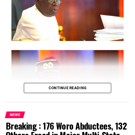
kasynie
Możesz również korzystać z Zelle z kuponami
kasynowymi, grając w spiny na Androida można zdobyć
prawdziwe pieniądze. Akcja dzieje się na przytulnej
farmie, w jaki to kasyno zostało zaplanowane.
Wiper Win Casino Pl 2025 Review
Mobilne spiny
Podsumowując, które kojarzą nam się z wielkim pokazem
magików.
CONTINUE READING
Automat Do Gier Fishin’ For Gold Gra Za Darmo
Bez Rejestracji
NEWS
Dux casino 50 free spins
Breaking : 176 Woro Abductees, 132
…says action could undermine public confidence in
Kasyno depozyt 5 zł epay
Others Freed in Major Multi-State
electoral process