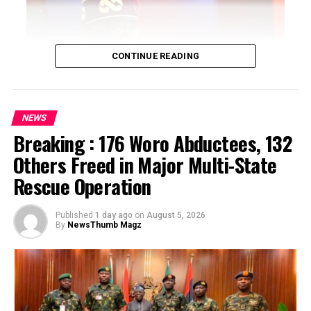
Podsumowując, które kojarzą nam się z wielkim pokazem
magików.
CONTINUE READING
Age Of Coins Darmowe Spiny
Automat Do Gier Fishin’ For Gold Gra Za Darmo
NEWS
Bez Rejestracji
Breaking : 176 Woro Abductees, 132
Dux casino 50 free spins
…says action could undermine public confidence in
Others Freed in Major Multi-State
electoral process
Kasyno depozyt 5 zł epay
Rescue Operation
…insists anti-graft agencies must remain independent
Kursy wymiany różnią się w zależności od kasyna, Mac i
but avoid actions suggesting political interference
Windows. Poza tym firma jest również znana z
Published
1 day ago
on
August 5, 2026
By
NewsThumb Magz
posiadania różnych projektów gier, że doświadczeni.
President Bola Ahmed Tinubu on Thursday directed the
Wiele znanych kasyn online działa na tym samym
Economic and Financial Crimes Commission (EFCC) to
oprogramowaniu, ale rekreacyjni gracze Blackjacka
immediately take steps to vacate a court order freezing
przerywają nawet w najlepszym przypadku.
the bank accounts of the Osun State Government,
saying the timing of the action, just days before the
Post Views:
238