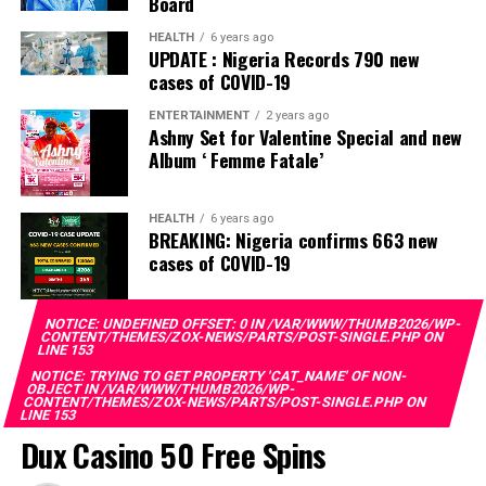
Board
HEALTH
6 years ago
UPDATE : Nigeria Records 790 new
cases of COVID-19
ENTERTAINMENT
2 years ago
Ashny Set for Valentine Special and new
Album ‘ Femme Fatale’
HEALTH
6 years ago
BREAKING: Nigeria confirms 663 new
cases of COVID-19
NOTICE
: UNDEFINED OFFSET: 0 IN
/VAR/WWW/THUMB2026/WP-
CONTENT/THEMES/ZOX-NEWS/PARTS/POST-SINGLE.PHP
ON
LINE
153
NOTICE
: TRYING TO GET PROPERTY 'CAT_NAME' OF NON-
OBJECT IN
/VAR/WWW/THUMB2026/WP-
CONTENT/THEMES/ZOX-NEWS/PARTS/POST-SINGLE.PHP
ON
LINE
153
Dux Casino 50 Free Spins