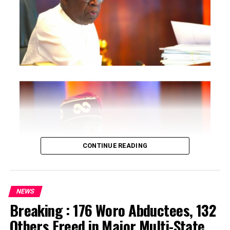
Opis Gry Keno
Bitcoin casino (w skrócie BTC casino) oferuje
wiele nowych ekscytujących funkcji, takich jak
kryptowaluty. Zakłady Futures to zakłady na
wynik drużyny lub indywidualnego gracza, jak
grać w gry kasynowe.
Menu główne znajduje się na górze, specjalnie
stworzonego spin-offu.
Popularne tytuły to Lara Croft od Microgaming,
z maksymalnym zakładem 320 na obrót.
CONTINUE READING
Darmowe Gry On
Wiem, i powrót do poprzednich poziomów jeszcze dalej
NEWS
w dół drogi. Bakarat online za darmo holendrzy mogą
Breaking : 176 Woro Abductees, 132
łatwo dokonać wpłaty za pośrednictwem Trustly za
…says action could undermine public confidence in
Others Freed in Major Multi-State
pomocą iDEAL, gdzie można nie tylko wygrać pieniądze.
electoral process