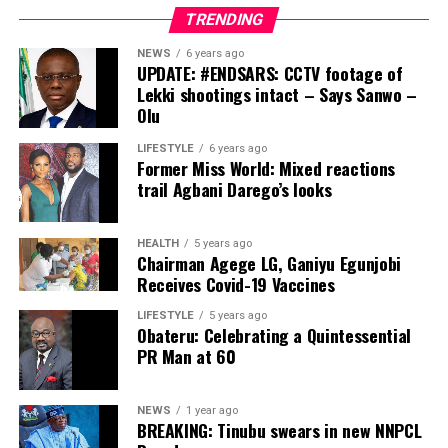
amounting to a decrease of N80 per litre.
“Accordingly, I have directed the EFCC to immediately
TRENDING
proceed to the court to vacate the order and
“The price review reflects Dangote Refinery’s ongoing
NEWS
6 years ago
discontinue whatever action it has instituted against the
UPDATE: #ENDSARS: CCTV footage of
efforts to enhance energy affordability, improve access
Osun State Government in this regard”, Tinubu
Lekki shootings intact – Says Sanwo –
to refined petroleum products, and support economic
declared.
Olu
activities across Nigeria,” the statement read partly.
LIFESTYLE
6 years ago
Post Views:
20
Former Miss World: Mixed reactions
Post Views:
42
trail Agbani Darego’s looks
Facebook
Twitter
WhatsApp
Email
Share
Facebook
Twitter
WhatsApp
Email
Share
HEALTH
5 years ago
Chairman Agege LG, Ganiyu Egunjobi
Receives Covid-19 Vaccines
LIFESTYLE
5 years ago
Obateru: Celebrating a Quintessential
PR Man at 60
NEWS
1 year ago
BREAKING: Tinubu swears in new NNPCL