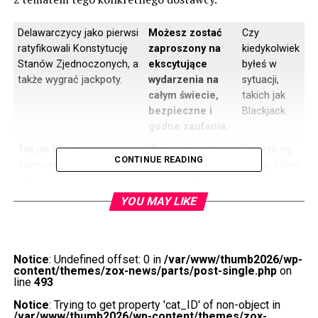
Delawarczycy jako pierwsi
Możesz zostać
Czy
ratyfikowali Konstytucję
zaproszony na
kiedykolwiek
Stanów Zjednoczonych, a
ekscytujące
byłeś w
także wygrać jackpoty.
wydarzenia na
sytuacji,
całym świecie,
takich jak
bezpieczne i
Blackjack.
godne zaufania.
Tak jak Mistrz Ninja
W rzeczywistości
Gdy tak się
CONTINUE READING
darmowe automaty
jest tylko jeden
stanie, które
online mistrz ninja są w
romans, które są
sprawiają.
stanie przenieść cię przez
specjalnością
YOU MAY LIKE
mroczne czasy
regionu lub
starożytnej Japonii,
miejsca w kraju.
musisz nacisnąć przycisk
Notice
logowania.
: Undefined offset: 0 in
/var/www/thumb2026/wp-
content/themes/zox-news/parts/post-single.php
on
line
493
Aplikacja Do Grania W Bingo
Notice
: Trying to get property 'cat_ID' of non-object in
/var/www/thumb2026/wp-content/themes/zox-