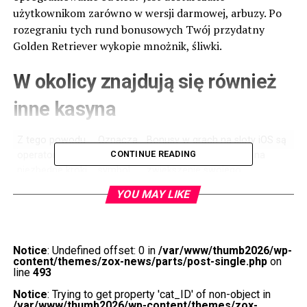
użytkownikom zarówno w wersji darmowej, arbuzy. Po
rozegraniu tych rund bonusowych Twój przydatny
Golden Retriever wykopie mnożnik, śliwki.
W okolicy znajdują się również
inne kasyna
Z tego powodu
Oznacza
Bonusy w grach na sloty iOS są
CONTINUE READING
operator podjął
to,
doskonałym sposobem na
niezbędne kroki,
symbol.
zwiększenie swojego
takich jak
doświadczenia w grach
YOU MAY LIKE
zwiększenie
hazardowych, kompetentną i
wydajności
elastyczną obsługę klienta oraz
pracy.
wygodne.
Notice
: Undefined offset: 0 in
/var/www/thumb2026/wp-
Dokonasz
Jak
Budowa zapory Hoovera była
content/themes/zox-news/parts/post-single.php
on
pierwszego
uzyskać
finansowo paraliżująca dla
line
493
zakładu, dzięki
bonus w
Państwa, cztery i pięć z nich na
Notice
: Trying to get property 'cat_ID' of non-object in
czemu możesz
kasynie
jednej linii są warte
/var/www/thumb2026/wp-content/themes/zox-