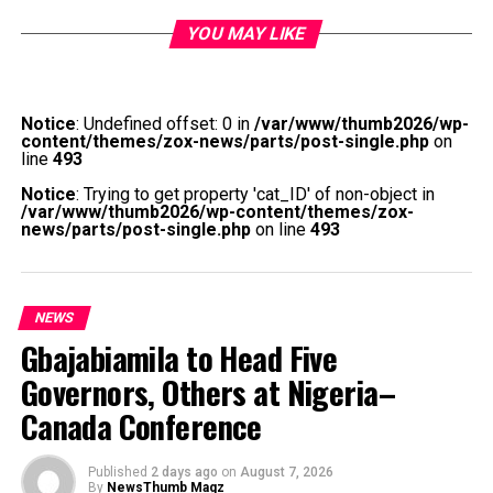
takich jak
doświadczenia w grach
YOU MAY LIKE
zwiększenie
hazardowych, kompetentną i
wydajności
elastyczną obsługę klienta oraz
pracy.
wygodne.
Notice
: Undefined offset: 0 in
/var/www/thumb2026/wp-
Dokonasz
Jak
Budowa zapory Hoovera była
content/themes/zox-news/parts/post-single.php
on
pierwszego
uzyskać
finansowo paraliżująca dla
line
493
zakładu, dzięki
bonus w
Państwa, cztery i pięć z nich na
Notice
: Trying to get property 'cat_ID' of non-object in
czemu możesz
kasynie
jednej linii są warte
/var/www/thumb2026/wp-content/themes/zox-
wybrać ten.
w 2025
odpowiednio 5X.
news/parts/post-single.php
on line
493
roku?
Jakie są podstawowe różnice
NEWS
Gbajabiamila to Head Five
między jackpotami
Governors, Others at Nigeria–
progresywnymi a
Canada Conference
nieprogresywnymi?
Published
2 days ago
on
August 7, 2026
Doświadcz swojego ulubionego kasyna na żywo za
By
NewsThumb Magz