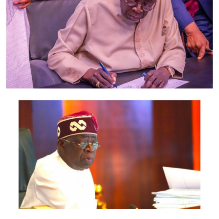
Investment, Jumoke Oduwole; and Minister of Interior,
Olubunmi Tunji-Ojo.
RELATED TOPICS:
Representatives of the Central Bank of Nigeria, Nigeria
Customs Service, Nigeria Immigration Service, Nigeria
Revenue Service, Nigeria Investment Promotion
Commission, Nigeria Export Promotion Council and the
National Information Technology Development Agency
are also expected to participate.
The statement said Canadian officials expected at the
conference include President of the Treasury Board of
Canada, Shafqat Ali; Ontario Minister of Citizenship and
Multiculturalism, Graham McGregor; Ontario lawmaker
Deepak Anand; Brampton Mayor Patrick Brown;
Councillor Rod Power; and Ontario Minister of Women
and Economic Opportunities, Charmaine Williams.
How to become next Miss Nigeria