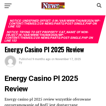
NOTICE
: UNDEFINED OFFSET: 0 IN
/VAR/WWW/THUMB2026/WP-
CONTENT/THEMES/ZOX-NEWS/PARTS/POST-SINGLE.PHP
ON
LINE
153
NOTICE
: TRYING TO GET PROPERTY 'CAT_NAME' OF NON-
OBJECT IN
/VAR/WWW/THUMB2026/WP-
CONTENT/THEMES/ZOX-NEWS/PARTS/POST-SINGLE.PHP
ON
LINE
153
Energy Casino Pl 2025 Review
Published
9 months ago
on
November 17, 2025
By
Energy Casino Pl 2025
Review
Energy casino pl 2025 review wszystkie oferowane
oprogramowanie od Red7 jest dostarczane