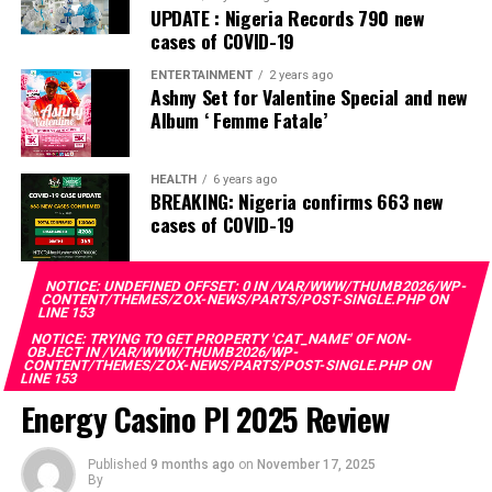
interference, stressing that he had deliberately
UPDATE : Nigeria Records 790 new
refrained from directing the operational activities of the
cases of COVID-19
EFCC and other investigative bodies since assuming
ENTERTAINMENT
2 years ago
office.
Ashny Set for Valentine Special and new
Album ‘ Femme Fatale’
He said, “since assuming office, I have consistently
maintained that anti-corruption and law enforcement
agencies must be allowed to discharge their statutory
HEALTH
6 years ago
BREAKING: Nigeria confirms 663 new
responsibilities independently, professionally, without
cases of COVID-19
fear or favour, or political interference.
“I have therefore deliberately refrained from directing
NOTICE
: UNDEFINED OFFSET: 0 IN
/VAR/WWW/THUMB2026/WP-
CONTENT/THEMES/ZOX-NEWS/PARTS/POST-SINGLE.PHP
ON
or interfering in the operational activities of the EFCC
LINE
153
or any other investigative or prosecutorial agency
NOTICE
: TRYING TO GET PROPERTY 'CAT_NAME' OF NON-
OBJECT IN
/VAR/WWW/THUMB2026/WP-
because I firmly believe that strong democratic
CONTENT/THEMES/ZOX-NEWS/PARTS/POST-SINGLE.PHP
ON
LINE
153
institutions, operating within the confines of the law,
Energy Casino Pl 2025 Review
are indispensable to democratic good governance and
the rule of law”, he said.
Published
9 months ago
on
November 17, 2025
By
The President maintained that institutions established