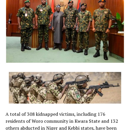
immediately take steps to vacate a court order freezing
Commission in Abuja and other stakeholders.
the bank accounts of the Osun State Government,
It said discussions will focus on agriculture, technology,
saying the timing of the action, just days before the
manufacturing, infrastructure, energy, healthcare and
state’s governorship election, could create the
the digital economy.
impression of federal interference in the electoral
process.
Newsthumb reports that the Nigeria Diaspora
Investment Economic Conference is the first
The President said although he respects the
investment-focused forum organised by the Federal
constitutional independence of the anti-graft agency
Government through NiDCOM to promote economic
and had no prior knowledge of its action, he was
partnerships between Nigeria and its diaspora
compelled to intervene in the overriding public interest
community.
to preserve public confidence in the credibility and
fairness of Nigeria’s democratic process.
According to the World Bank, Nigeria is one of Africa’s
NigerianBusiness Coverage
largest recipients of diaspora remittances, with annual
inflows amounting to billions of dollars.
The EFCC had on Wednesday froze the accounts of the
Osun State Government, placing a Post No Debit (PND),
A total of 308 kidnapped victims, including 176
Post Views:
41
on its First Bank account, alleging fraudulent handling
residents of Woro community in Kwara State and 132
of N11 billion ecology funds, intervention funds and
Facebook
Twitter
WhatsApp
Email
Share
others abducted in Niger and Kebbi states, have been