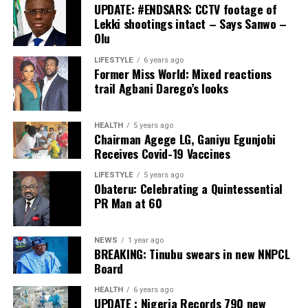
UPDATE: #ENDSARS: CCTV footage of
agencies to strengthening intelligence-driven
“It has come to my notice that the Economic and
Lekki shootings intact – Says Sanwo –
operations and ensuring the safety of lives and property
Financial Crimes Commission (EFCC) obtained a court
Olu
across the country. Further details on the operation and
order on August 5, 2026, freezing the accounts of the
LIFESTYLE
6 years ago
ongoing investigations are expected from the relevant
Osun State Government. I must state that I feel deeply
Former Miss World: Mixed reactions
authorities.
embarrassed not by the EFCC’s exercise of its mandate
trail Agbani Darego’s looks
backed by a court order, but by the timing of the
Post Views:
59
agency’s action.
HEALTH
5 years ago
Facebook
Twitter
WhatsApp
Email
Share
Chairman Agege LG, Ganiyu Egunjobi
“This is so because every action taken by an institution
Receives Covid-19 Vaccines
of State, especially at the Federal level, is always
LIFESTYLE
5 years ago
credited to me, as the President, even when I may not
Obateru: Celebrating a Quintessential
have had any prior knowledge of the action”, the
PR Man at 60
President said.
NEWS
1 year ago
Tinubu reiterated his long-standing policy of allowing
BREAKING: Tinubu swears in new NNPCL
anti-corruption and law enforcement agencies to carry
Board
out their statutory responsibilities without political
HEALTH
6 years ago
interference, stressing that he had deliberately
UPDATE : Nigeria Records 790 new