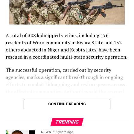
fairness of Nigeria’s democratic process.
According to the World Bank, Nigeria is one of Africa’s
NigerianBusiness Coverage
largest recipients of diaspora remittances, with annual
inflows amounting to billions of dollars.
The EFCC had on Wednesday froze the accounts of the
Osun State Government, placing a Post No Debit (PND),
A total of 308 kidnapped victims, including 176
Post Views:
41
on its First Bank account, alleging fraudulent handling
residents of Woro community in Kwara State and 132
of N11 billion ecology funds, intervention funds and
Facebook
Twitter
WhatsApp
Email
Share
others abducted in Niger and Kebbi states, have been
Federal Account Allocation Committee (FAAC).
rescued in a coordinated multi-state security operation.
However, in a personally signed statement issued from
The successful operation, carried out by security
the State House, Abuja, President Tinubu disclosed that
agencies, marks a significant breakthrough in ongoing
the EFCC had obtained the court order on August 5,
efforts to combat kidnapping and restore peace across
2026, freezing the accounts of the Osun State
the affected communities. Authorities said the rescued
Government.
victims have been reunited with their families, while
CONTINUE READING
efforts are underway to apprehend the perpetrators
He said he was “deeply embarrassed” by the timing of
and dismantle the criminal networks responsible for the
the development, explaining that actions taken by
abductions.
federal institutions are often attributed to the
TRENDING
President, regardless of whether he authorised them.
NEWS
6 years ago
The rescue underscores the commitment of security