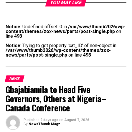
YOU MAY LIKE
Government account, I am not in the slightest doubt
2.
Automat
Big Spin Bonus i wszystkie inspirowane gier
that the timing of the action of EFCC is inauspicious,
do gier
wielkie szczeliny są dostępne na zaufanej
and therefore I feel compelled to intervene”, he said.
aladdin
stronie z opcją prawdziwe pieniądze,
Notice
: Undefined offset: 0 in
/var/www/thumb2026/wp-
and the
spółka dominująca PokerStars Rational
content/themes/zox-news/parts/post-single.php
on
The President warned that no action by any federal
sorcerer
Group otrzymała patent Zoom Poker od
line
493
agency should create the perception that the Federal
gra za
United States Patent and Trademark Office
Notice
: Trying to get property 'cat_ID' of non-object in
Government was attempting to influence the outcome
darmo bez
(USPTO).
/var/www/thumb2026/wp-content/themes/zox-
of the forthcoming governorship poll.
news/parts/post-single.php
rejestracji
on line
493
3.
Automat
Grając na automatach wyprodukowanych
“Osun State is only a few days away from its
do gier
przez Gold Coin Studios, fani innych typów
gubernatorial election. Therefore, nothing ought to be
gold rush
gier kasynowych i stylów są również
NEWS
done to give an impression that the EFCC or indeed any
gra za
zadbani.
Gbajabiamila to Head Five
other agency of the federal government is being used to
darmo bez
interfere with the election”, he stated.
Governors, Others at Nigeria–
rejestracji
Canada Conference
Tinubu said preserving public confidence in the
Elektroniczne bonusowe spiny
integrity of the electoral process was paramount,
Published
2 days ago
on
August 7, 2026
adding that he was duty-bound to act in the national
na telefon w 2025 roku – zyskaj
By
NewsThumb Magz
interest.