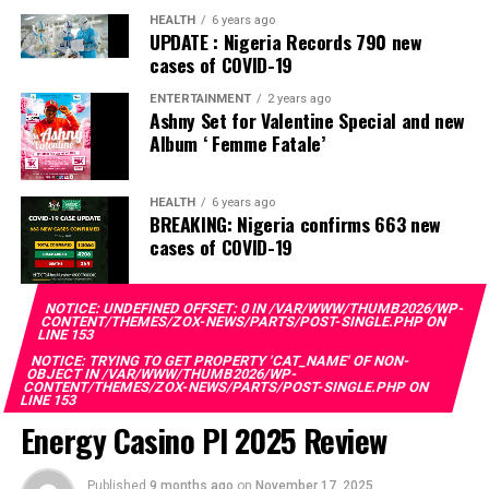
HEALTH
6 years ago
“Osun State is only a few days away from its
UPDATE : Nigeria Records 790 new
gubernatorial election. Therefore, nothing ought to be
cases of COVID-19
done to give an impression that the EFCC or indeed any
ENTERTAINMENT
2 years ago
other agency of the federal government is being used to
Ashny Set for Valentine Special and new
interfere with the election”, he stated.
Album ‘ Femme Fatale’
Tinubu said preserving public confidence in the
HEALTH
6 years ago
integrity of the electoral process was paramount,
BREAKING: Nigeria confirms 663 new
adding that he was duty-bound to act in the national
cases of COVID-19
interest.
“Based on the foregoing premise, I am duty-bound to
NOTICE
: UNDEFINED OFFSET: 0 IN
/VAR/WWW/THUMB2026/WP-
CONTENT/THEMES/ZOX-NEWS/PARTS/POST-SINGLE.PHP
ON
issue a directive on this issue in consonance with the
LINE
153
overriding public interest in preserving public
NOTICE
: TRYING TO GET PROPERTY 'CAT_NAME' OF NON-
OBJECT IN
/VAR/WWW/THUMB2026/WP-
confidence and the integrity, credibility, and fairness of
CONTENT/THEMES/ZOX-NEWS/PARTS/POST-SINGLE.PHP
ON
LINE
153
our democratic process”, he said.
Energy Casino Pl 2025 Review
The President consequently directed the anti-graft
Published
9 months ago
on
November 17, 2025