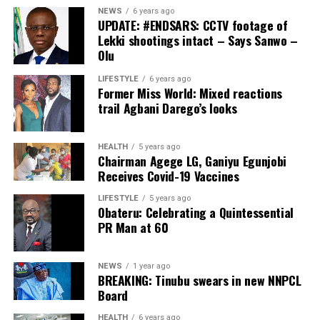
President, regardless of whether he authorised them.
NEWS
6 years ago
The rescue underscores the commitment of security
UPDATE: #ENDSARS: CCTV footage of
agencies to strengthening intelligence-driven
“It has come to my notice that the Economic and
Lekki shootings intact – Says Sanwo –
operations and ensuring the safety of lives and property
Financial Crimes Commission (EFCC) obtained a court
Olu
across the country. Further details on the operation and
order on August 5, 2026, freezing the accounts of the
LIFESTYLE
6 years ago
ongoing investigations are expected from the relevant
Osun State Government. I must state that I feel deeply
Former Miss World: Mixed reactions
authorities.
embarrassed not by the EFCC’s exercise of its mandate
trail Agbani Darego’s looks
backed by a court order, but by the timing of the
Post Views:
59
agency’s action.
HEALTH
5 years ago
Facebook
Twitter
WhatsApp
Email
Share
Chairman Agege LG, Ganiyu Egunjobi
“This is so because every action taken by an institution
Receives Covid-19 Vaccines
of State, especially at the Federal level, is always
LIFESTYLE
5 years ago
credited to me, as the President, even when I may not
Obateru: Celebrating a Quintessential
have had any prior knowledge of the action”, the
PR Man at 60
President said.
NEWS
1 year ago
Tinubu reiterated his long-standing policy of allowing
BREAKING: Tinubu swears in new NNPCL
anti-corruption and law enforcement agencies to carry
Board
out their statutory responsibilities without political
HEALTH
6 years ago