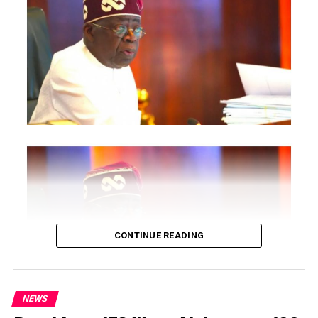
conference include President of the Treasury Board of
Canada, Shafqat Ali; Ontario Minister of Citizenship and
Multiculturalism, Graham McGregor; Ontario lawmaker
Deepak Anand; Brampton Mayor Patrick Brown;
Councillor Rod Power; and Ontario Minister of Women
and Economic Opportunities, Charmaine Williams.
How to become next Miss Nigeria
Quoting the Chairman/Chief Executive Officer of
NiDCOM, Abike Dabiri-Erewa, the statement said, “The
calibre of officials attending the conference
demonstrates President Tinubu’s commitment to
strengthening economic cooperation between Nigeria
and Canada through trade, investment and diaspora
CONTINUE READING
engagement.”
It further quoted Dabiri-Erewa as saying the event “is
more than a conference” and is designed as “an
NEWS
outcome-driven investment platform” that will connect