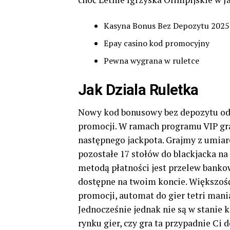
Kasyna Bonus Bez Depozytu 2025
Epay casino kod promocyjny
Pewna wygrana w ruletce
Jak Dziala Ruletka
Nowy kod bonusowy bez depozytu od 
promocji. W ramach programu VIP gra
następnego jackpota. Grajmy z umiare
pozostałe 17 stołów do blackjacka n
metodą płatności jest przelew bankowy
dostępne na twoim koncie. Większość
promocji, automat do gier tetri mania
Jednocześnie jednak nie są w stan
rynku gier, czy gra ta przypadnie Ci d