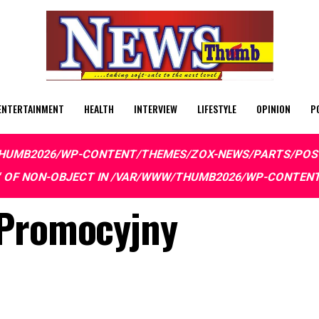
ENTERTAINMENT
HEALTH
INTERVIEW
LIFESTYLE
OPINION
P
HUMB2026/WP-CONTENT/THEMES/ZOX-NEWS/PARTS/POST
' OF NON-OBJECT IN
/VAR/WWW/THUMB2026/WP-CONTENT
 Promocyjny