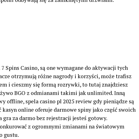
7 Spins Casino, są one wymagane do aktywacji tych
cze otrzymują różne nagrody i korzyści, może trafisz
m i cieszmy się formą rozrywki, to tutaj znajdziesz
a żywo BGO z odmianami takimi jak unlimited. Inną
 offline, spela casino pl 2025 review gdy pieniądze są
 kasyn online oferuje darmowe spiny jako część swoich
 gra za darmo bez rejestracji jesteś gotowy.
ie konkurować z ogromnymi zmianami na światowym
o gustu.