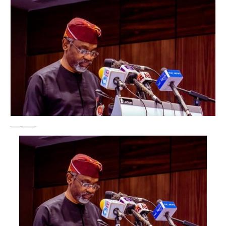
According to the refinery, the move reflects its
commitment to providing “affordable, high-quality
petroleum products to the Nigerian market.”
It added that it remained committed to ensuring stable
supply while leveraging operational efficiencies to
deliver value to consumers, businesses, and
stakeholders.
Rising fuel prices slash petrol, diesel, cooking gas
demand
Foreign reserves near $53bn as CBN reforms gain
traction
The company said it would continue to pass on the
benefits of improved operational efficiencies to
consumers whenever market conditions permit.
It stated that the refinery continues to play a pivotal