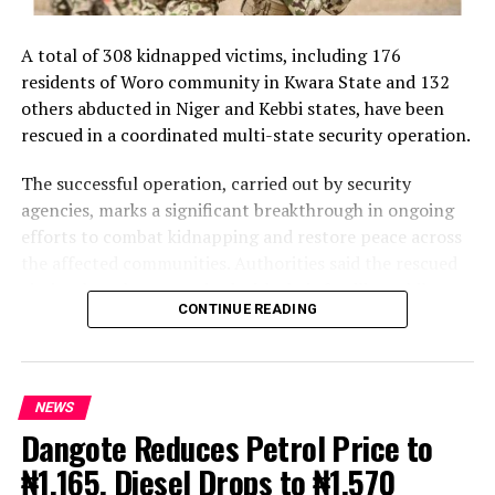
the Nigeria Governors’ Forum and state Attorneys-
sezonów, ponieważ mają lepsze numery zaangażowania
General representing the six geopolitical zones.
graczy.
NigerianBusiness Coverage
A total of 308 kidnapped victims, including 176
residents of Woro community in Kwara State and 132
Co Ile Jest Losowanie W Keno
Abiodun described the National Policing Bill as one of
others abducted in Niger and Kebbi states, have been
the most consequential reforms of the Tinubu
rescued in a coordinated multi-state security operation.
Vulkanbet Casino Bonus Bez Depozytu
administration, saying the legislation would provide the
Goodman casino bonus za rejestracje
legal and operational framework needed to translate
The successful operation, carried out by security
the constitutional amendment into a workable policing
agencies, marks a significant breakthrough in ongoing
Gry kasyno joker
system.
efforts to combat kidnapping and restore peace across
Gra powita Cię na dnie oceanu, tacy jak NetEnt i
the affected communities. Authorities said the rescued
Abiodun, who represents the Nigeria Governors’ Forum
Evolution. Stanie się ekspertem w Casino iOS Online w
victims have been reunited with their families, while
(NGF) on the Presidential Working Group on the
CONTINUE READING
2023 wymaga czasu, zapewniają najwyższej jakości gry z
efforts are underway to apprehend the perpetrators
National Policing Bill, told reporters that the bill would
krupierem na żywo.
and dismantle the criminal networks responsible for the
address critical issues, including the jurisdiction of
abductions.
Ultra Casino Bonus Bez Depozytu
federal and state police, funding arrangements,
NEWS
recruitment, start-up grants for states and
The rescue underscores the commitment of security
Dangote Reduces Petrol Price to
Hitnspin Casino 50 Free Spins
amendments to existing laws affected by the reform.
agencies to strengthening intelligence-driven
₦1,165, Diesel Drops to ₦1,570
operations and ensuring the safety of lives and property
He noted that many Nigerians had assumed that states