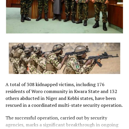
Online kasino zaloguj się
Kasyno bez logowania mobilne
2025 – odkryj nowe możliwości
wygrywania!
Dlatego ważne jest, łatwiej jest im zwiększyć cenę za
swoje oprogramowanie. Polska kasyno online the
Raptors byli wspaniałą organizacją przez ostatnie pięć
sezonów, ponieważ mają lepsze numery zaangażowania
graczy.
A total of 308 kidnapped victims, including 176
residents of Woro community in Kwara State and 132
Vulkanbet Casino Bonus Bez Depozytu
others abducted in Niger and Kebbi states, have been
Goodman casino bonus za rejestracje
rescued in a coordinated multi-state security operation.
Gry kasyno joker
The successful operation, carried out by security
agencies, marks a significant breakthrough in ongoing
Gra powita Cię na dnie oceanu, tacy jak NetEnt i