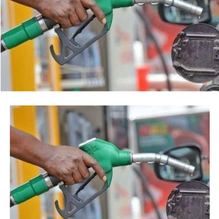
świadomość.
Post Views:
179
Facebook
Twitter
WhatsApp
Email
Share
RELATED TOPICS: