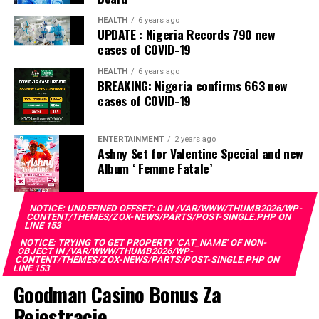
HEALTH
6 years ago
Gbajabiamila said the committee is expected to submit
UPDATE : Nigeria Records 790 new
an Executive Bill to President Bola Ahmed Tinubu on
cases of COVID-19
September 3.
HEALTH
6 years ago
BREAKING: Nigeria confirms 663 new
He said the package would go beyond draft legislation,
cases of COVID-19
adding that it would also provide the implementation
blueprint required to operationalise a dual federal-state
ENTERTAINMENT
2 years ago
policing architecture once the constitutional
Ashny Set for Valentine Special and new
amendment creating state police comes into force.
Album ‘ Femme Fatale’
Hailing the initiative, Ogun State Governor Dapo
NOTICE
: UNDEFINED OFFSET: 0 IN
/VAR/WWW/THUMB2026/WP-
Abiodun described the National Policing Bill as one of
CONTENT/THEMES/ZOX-NEWS/PARTS/POST-SINGLE.PHP
ON
LINE
153
President Tinubu’s most consequential reforms.
NOTICE
: TRYING TO GET PROPERTY 'CAT_NAME' OF NON-
OBJECT IN
/VAR/WWW/THUMB2026/WP-
Also assuring Nigerians of the prospects of the
CONTENT/THEMES/ZOX-NEWS/PARTS/POST-SINGLE.PHP
ON
LINE
153
initiative, the Attorney-General of the Federation and
Goodman Casino Bonus Za
Minister of Justice, Prince Lateef Fagbemi (SAN), said
Rejestracje
the enforcement of national standards would prevent