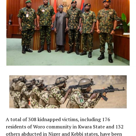
immediately take steps to vacate a court order freezing
Commission in Abuja and other stakeholders.
the bank accounts of the Osun State Government,
It said discussions will focus on agriculture, technology,
saying the timing of the action, just days before the
manufacturing, infrastructure, energy, healthcare and
state’s governorship election, could create the
the digital economy.
impression of federal interference in the electoral
process.
Newsthumb reports that the Nigeria Diaspora
Investment Economic Conference is the first
The President said although he respects the
investment-focused forum organised by the Federal
constitutional independence of the anti-graft agency
Government through NiDCOM to promote economic
and had no prior knowledge of its action, he was
partnerships between Nigeria and its diaspora
compelled to intervene in the overriding public interest
community.
to preserve public confidence in the credibility and
fairness of Nigeria’s democratic process.
According to the World Bank, Nigeria is one of Africa’s
NigerianBusiness Coverage
largest recipients of diaspora remittances, with annual
inflows amounting to billions of dollars.
The EFCC had on Wednesday froze the accounts of the
Osun State Government, placing a Post No Debit (PND),
A total of 308 kidnapped victims, including 176
Post Views:
29
on its First Bank account, alleging fraudulent handling
residents of Woro community in Kwara State and 132
of N11 billion ecology funds, intervention funds and
Facebook
Twitter
WhatsApp
Email
Share
others abducted in Niger and Kebbi states, have been