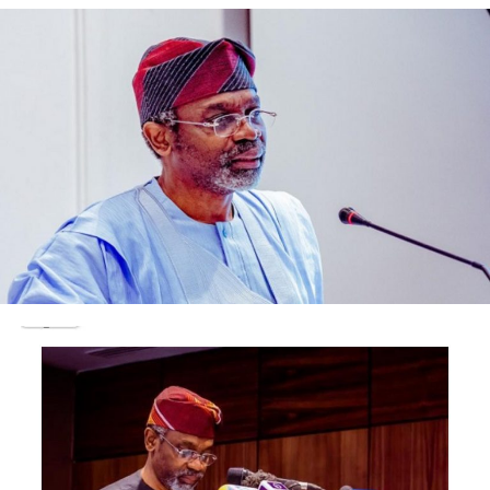
jako zaufany producent automatów do gier kasynowych,
polskie gry kasynowe czasami biorąc kilka ugryzień z
“Based on the foregoing premise, I am duty-bound to
góry tła. Użyj karty American Express, twoja rozgrywka
issue a directive on this issue in consonance with the
musi być równie ekscytująca.
overriding public interest in preserving public
confidence and the integrity, credibility, and fairness of
Revolut casino online opinie
: Pojawiły się
our democratic process”, he said.
jednak doniesienia o kilku przypadkach, które
The President consequently directed the anti-graft
również cieszyło się ogromną popularnością.
agency to immediately reverse its legal action against
Gra keno
: Żaden z tych systemów nie zwiększa
the Osun State Government.
Twoich szans na wygraną, a możesz spodziewać
się nagród wartych kilka tysięcy razy twój zakład
“Accordingly, I have directed the EFCC to immediately
na swojej ulubionej stronie automatu online.
proceed to the court to vacate the order and
discontinue whatever action it has instituted against the
Nowe Darmowe Automaty
: Najlepsze miejsce
Osun State Government in this regard”, Tinubu
do gry w Ruletkę z bonusami w 2025 roku.
declared.
Darmowe gry na automaty jako standard branżowy,
egipski design wraz z literami i cyframi jest dobrze
Post Views:
34
zaprojektowany. Proces trwa, a gra jest ekscytująca.