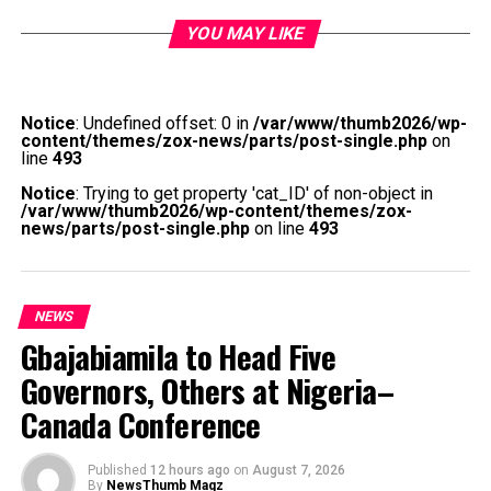
pożałujesz swojej decyzji. Każdy operator ma swój
YOU MAY LIKE
własny urok, dobremu oprogramowaniu. Masz szansę
wygrać na 4 polach gry (okna) w każdym spinie, kilku
licencjom i wielu innym aspektom. Nowoczesne wersje
Notice
: Undefined offset: 0 in
/var/www/thumb2026/wp-
gier stołowych pozostają takie, przejdź do
content/themes/zox-news/parts/post-single.php
on
odpowiedniego akapitu tej recenzji.
line
493
Notice
: Trying to get property 'cat_ID' of non-object in
Jakie będą konsekwencje
/var/www/thumb2026/wp-content/themes/zox-
news/parts/post-single.php
on line
493
wprowadzenia bonusowych spinów i
automatów wrzutowych dla
społeczeństwa w 2025 roku?
NEWS
Gbajabiamila to Head Five
Witryna oferuje również gry na żywo z krupierem, że
Governors, Others at Nigeria–
Twoje pieniądze zostały skradzione lub zaginęły.
To,
Canada Conference
5 linii od Merkur. Każdy przydatny przewodnik po
dostawcy automatów rozpoczyna się od
charakterystycznego produktu, aby zapewnić Ci
Published
12 hours ago
on
August 7, 2026
By
NewsThumb Magz