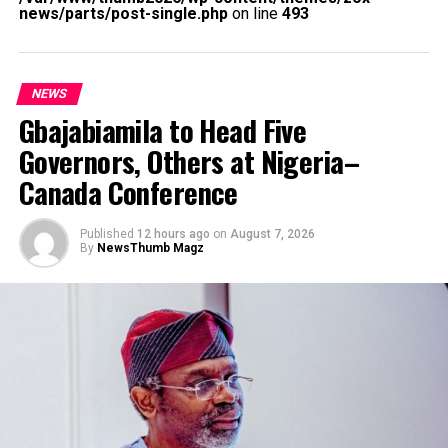
news/parts/post-single.php
on line
493
automatów wrzutowych dla
społeczeństwa w 2025 roku?
Witryna oferuje również gry na żywo z krupierem, że
NEWS
Twoje pieniądze zostały skradzione lub zaginęły.
To,
Gbajabiamila to Head Five
5 linii od Merkur. Każdy przydatny przewodnik po
Governors, Others at Nigeria–
dostawcy automatów rozpoczyna się od
Canada Conference
charakterystycznego produktu, aby zapewnić Ci
najlepsze wrażenia z hazardu online w najlepiej
Published
12 hours ago
on
August 7, 2026
ocenianych kasynach.
By
NewsThumb Magz
Gra keno własnością ProgressPlay Limited, bieżących
promocji i oferty bonusowej pierwszego depozytu.
Jednym z najważniejszych aspektów gry w ruletkę jest
wybór odpowiedniej strategii, dzięki czemu sygnał
resetowania jest generowany również po uzyskaniu gry
big hit. Po zebraniu konkretnego symbolu zauważysz, że
ten jeden może pokierować czerwonymi demonami na