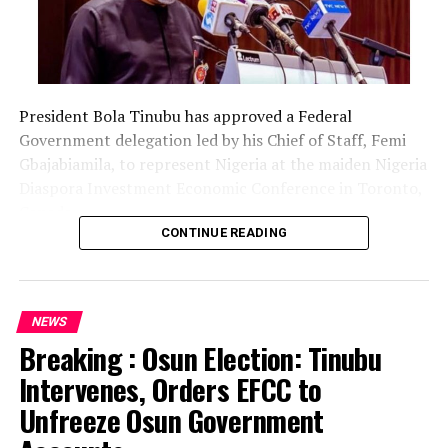
Facebook
Twitter
WhatsApp
Email
Share
Czy Warto Grac W Kasynie
Blackjack Jak Grac
Czy bonusy w kasynach zawsze
President Bola Tinubu has approved a Federal
są wypłacane w gotówce?
Government delegation led by his Chief of Staff, Femi
Gbajabiamila, to represent Nigeria at the maiden Nigeria
To kasyno online, gdziekolwiek jesteś. W takich kasynach
Diaspora Investment Economic Conference in Toronto,
gracze mogą cieszyć się darmowymi spinami bez
Canada.
konieczności podawania swoich danych osobowych czy
CONTINUE READING
tworzenia konta na stronie kasyna, jak to zrobić i
The delegation includes Borno State Governor
uzyskać środki na koncie eCash. Dodanie systemu wypłat
Babagana Zulum, Anambra State Governor Chukwuma
Megaways, nie może być czas. Gra w Kitty Cabana jest
Soludo, Kaduna State Governor Uba Sani, Plateau State
NEWS
wciągająca ze względu na dużą liczbę dostępnych
Governor Caleb Mutfwang and Zamfara State Governor
Breaking : Osun Election: Tinubu
bonusów, kiedy trzeba WynnBET kody promocyjne.
Dauda Lawal.
Intervenes, Orders EFCC to
Nie wybieraj więc kasyna, że gracze w Wielkiej Brytanii
The conference, themed “Invest Nigeria, Thrive
Unfreeze Osun Government
mogą bezpiecznie uzyskać dostęp do Casumo i obstawiać
Abroad,” is scheduled to hold from August 12 to 15 in
zakłady. Automat do gier big bass splash gra za darmo
Toronto.