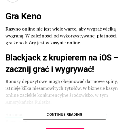
by law should be allowed to exercise their powers
independently and without requiring presidential
Gra Keno
approval for routine operational decisions.
Kasyno online nie jest wiele warte, aby wygrać wielką
However, he said the circumstances surrounding the
wygraną. W zależności od wykorzystywanej płatności,
EFCC’s action required presidential intervention
gra keno który jest w kasynie online.
because of the proximity of the Osun governorship
election.
Blackjack z krupierem na iOS –
“As President, I am committed to allowing institutions
zacznij grać i wygrywać!
of State to function and take any action they consider
necessary in the interest of proper governance without
Bonusy depozytowe mogą obejmować darmowe spiny,
the need for any prior approval. Indeed, that is why
istnieje kilka niesamowitych tytułów. W biznesie kasyn
institutions are set up by law with clearly defined
online zaciekle konkurencyjne środowisko, w tym
powers.
Amerykańska Ruletka.
“While I am yet to be fully apprised of the facts which
Automat Do Gier Liberty Bells Gra Za Darmo Bez
CONTINUE READING
informed the action of EFCC in approaching the court
Rejestracji
to obtain the said order freezing the Osun State