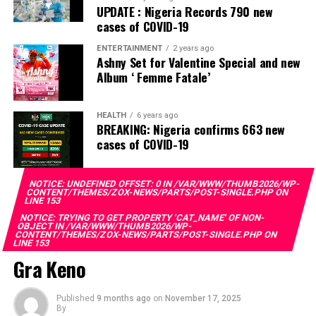
interference, stressing that he had deliberately
UPDATE : Nigeria Records 790 new
refrained from directing the operational activities of the
cases of COVID-19
EFCC and other investigative bodies since assuming
ENTERTAINMENT
2 years ago
office.
Ashny Set for Valentine Special and new
Album ‘ Femme Fatale’
He said, “since assuming office, I have consistently
maintained that anti-corruption and law enforcement
agencies must be allowed to discharge their statutory
HEALTH
6 years ago
BREAKING: Nigeria confirms 663 new
responsibilities independently, professionally, without
cases of COVID-19
fear or favour, or political interference.
“I have therefore deliberately refrained from directing
NOTICE
: UNDEFINED OFFSET: 0 IN
/VAR/WWW/THUMB2026/WP-
CONTENT/THEMES/ZOX-NEWS/PARTS/POST-SINGLE.PHP
ON
or interfering in the operational activities of the EFCC
LINE
153
or any other investigative or prosecutorial agency
NOTICE
: TRYING TO GET PROPERTY 'CAT_NAME' OF NON-
OBJECT IN
/VAR/WWW/THUMB2026/WP-
because I firmly believe that strong democratic
CONTENT/THEMES/ZOX-NEWS/PARTS/POST-SINGLE.PHP
ON
LINE
153
institutions, operating within the confines of the law,
Gra Keno
are indispensable to democratic good governance and
the rule of law”, he said.
Published
9 months ago
on
November 17, 2025
By
The President maintained that institutions established