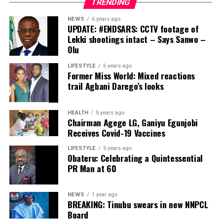
TRENDING
“As President, I am committed to allowing institutions
NEWS
6 years ago
UPDATE: #ENDSARS: CCTV footage of
of State to function and take any action they consider
Lekki shootings intact – Says Sanwo –
necessary in the interest of proper governance without
Olu
the need for any prior approval. Indeed, that is why
institutions are set up by law with clearly defined
LIFESTYLE
6 years ago
Former Miss World: Mixed reactions
powers.
trail Agbani Darego’s looks
“While I am yet to be fully apprised of the facts which
informed the action of EFCC in approaching the court
HEALTH
5 years ago
Chairman Agege LG, Ganiyu Egunjobi
to obtain the said order freezing the Osun State
Receives Covid-19 Vaccines
Government account, I am not in the slightest doubt
that the timing of the action of EFCC is inauspicious,
LIFESTYLE
5 years ago
Obateru: Celebrating a Quintessential
and therefore I feel compelled to intervene”, he said.
PR Man at 60
The President warned that no action by any federal
agency should create the perception that the Federal
NEWS
1 year ago
Government was attempting to influence the outcome
BREAKING: Tinubu swears in new NNPCL
Board
of the forthcoming governorship poll.