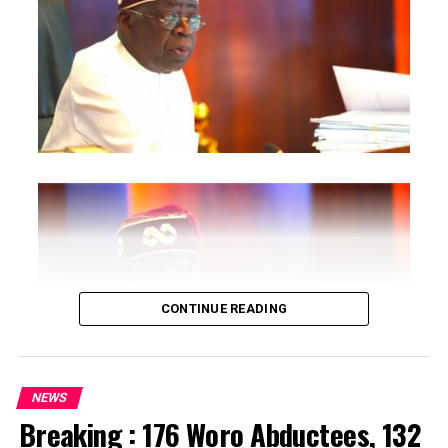
Canada, Shafqat Ali; Ontario Minister of Citizenship and
Multiculturalism, Graham McGregor; Ontario lawmaker
Deepak Anand; Brampton Mayor Patrick Brown;
Councillor Rod Power; and Ontario Minister of Women
and Economic Opportunities, Charmaine Williams.
How to become next Miss Nigeria
Quoting the Chairman/Chief Executive Officer of
NiDCOM, Abike Dabiri-Erewa, the statement said, “The
calibre of officials attending the conference
demonstrates President Tinubu’s commitment to
strengthening economic cooperation between Nigeria
and Canada through trade, investment and diaspora
CONTINUE READING
engagement.”
It further quoted Dabiri-Erewa as saying the event “is
more than a conference” and is designed as “an
NEWS
outcome-driven investment platform” that will connect
Breaking : 176 Woro Abductees, 132
international investors with “investment-ready”
…says action could undermine public confidence in